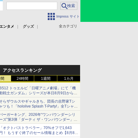
Impress サイト
全カテゴリ
エンタメ
グッズ
アクセスランキング
時間
24時間
1週間
1カ月
BS12 トゥエルビ「日曜アニメ劇場」にて「機
動戦士ガンダム」シリーズが本日8月9日から8
週連続で放送
そらザウルスやギャルきち、団長の吉野家Tシ
初回は「機動戦士ガンダム【HDリマスター
ャツも！「hololive Splash T-Party!」全Tシャツ
版】」
ラインナップ公開＆オンライン販売開始
バーガーキング、2026年“ワンパウンダーシリ
ーズ”第3弾「ダーティ ザ・ワンパウンダー」を
8月7日発売
「オクトパストラベラー」70%オフで1,643
「特製ガーリックマヨソース」を使用した超大
円！ もうすぐ終了のセール情報まとめ【8月8日
型チーズバーガー
更新】