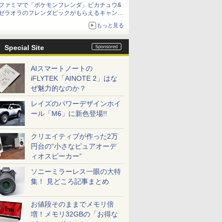
ファミマで「ポケモンフレンダ」ピカチュウ&
ニンテンドーeショップでは「大神 絶景版」が
ゼラオラのフレンダピックがもらえるキャンペ
67%オフで990円
ーン開催！
もっと見る
Special Site
AIスマートノートの
iFLYTEK「AINOTE 2」はな
ぜ魅力的なのか？
レイズのパワーデザインホイ
ール「M6」に新色登場!!
クリエイティブが作った2万
円台の“小さなピュアオーデ
ィオスピーカー”
ソニーミラーレス一眼の大特
集！ 見どころ記事まとめ
お値段そのままでメモリ倍
増！メモリ32GBの「お得な