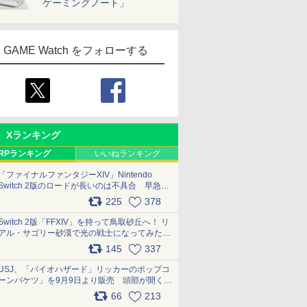
ゲーミングノート」
GAME Watch をフォローする
Xランキング
RPランキング
いいねランキング
「ファイナルファンタジーXIV」Nintendo
Switch 2版のロードが長いのは不具合 早急に
アップデートできるよう対応中
225
378
pic.x.com/s9S3nRCAGa
Switch 2版「FFXIV」を持って鳥取砂丘へ！ リ
アル・サゴリー砂漠で光の戦士になってみた
pic.x.com/qyOfL2uv1n
145
337
USJ、「バイオハザード」リッカーのポップコ
ーンバケツ」を9月9日より販売 頭部が開く仕
組み。味は恐怖を堪のう「味噌フレーバー」
66
213
pic.x.com/81MuXGahVM