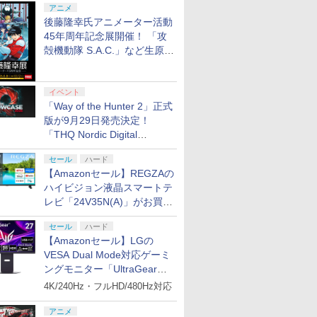
アニメ
後藤隆幸氏アニメーター活動
45年周年記念展開催！ 「攻
殻機動隊 S.A.C.」など生原
画、総作画監督修正が展示
イベント
「Way of the Hunter 2」正式
版が9月29日発売決定！
「THQ Nordic Digital
Showcase 2026」まとめ
セール
ハード
【Amazonセール】REGZAの
ハイビジョン液晶スマートテ
レビ「24V35N(A)」がお買い
得！
セール
ハード
【Amazonセール】LGの
VESA Dual Mode対応ゲーミ
ングモニター「UltraGear
27G850A-B」がお買い得！
4K/240Hz・フルHD/480Hz対応
アニメ