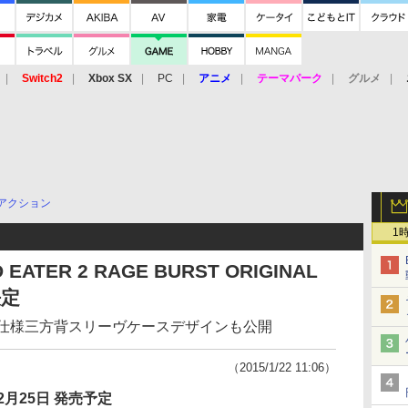
Switch2
Xbox SX
PC
アニメ
テーマパーク
グルメ
 Vita
3DS
アーケード
VR
アクション
1
 EATER 2 RAGE BURST ORIGINAL
決定
回仕様三方背スリーヴケースデザインも公開
（2015/1/22 11:06）
2月25日 発売予定