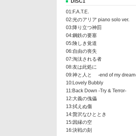
DISC1
01:F.A.T.E.
02:光のアリア piano solo ver.
03:降り立つ神罰
04:鋼鉄の要塞
05:険しき覚道
06:自由の喪失
07:淘汰される者
08:友は此処に
09:神と人と -end of my dream
10:Lovely Bubbly
11:Back Down -Try & Terror-
12:大義の傀儡
13:拭えぬ傷
14:贅沢なひととき
15:因縁の空
16:決戦の刻