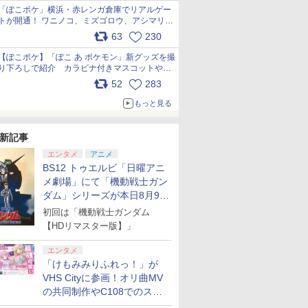
「ぽこポケ」横浜・赤レンガ倉庫でリアルゲー
トが開通！ ワニノコ、ミズゴロウ、アシマリ登
場シーンをレポート pic.x.com/LDgEByVl6D
63
230
【ぽこポケ】「ぽこ あ ポケモン」新グッズを撮
り下ろしで紹介 カラビナ付きマスコットやス
クエアポーチが仲間入り
52
283
pic.x.com/XmVAgBxaW5
もっと見る
新記事
エンタメ
アニメ
BS12 トゥエルビ「日曜アニ
メ劇場」にて「機動戦士ガン
ダム」シリーズが本日8月9日
から8週連続で放送
初回は「機動戦士ガンダム
【HDリマスター版】」
エンタメ
「けもみみりふれっ！」が
VHS Cityに参画！オリ曲MV
の共同制作やC108でのスペ
シャルコラボ広告を掲出