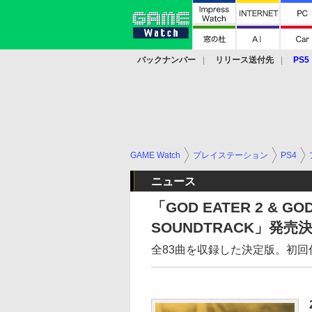
バックナンバー
リリース送付先
PS5
モバイル
eスポーツ
クラウド
PS
GAME Watch
プレイステーション
PS4
ニュース
「GOD EATER 2 & GOD
SOUNDTRACK」発売
全83曲を収録した決定版。初