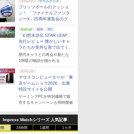
イベント
ゲームグッズ
ブリッツボールのクッショ
ン！ 「ファイナルファンタ
ジーX」25周年展覧会のグッ
ズ情報が公開
Android
iOS
PC
「幻想水滸伝 STAR LEAP」
先行レビュー 懐かしいキャ
ラたちが意外な形で出てくる
シリーズ完全新作！
歴代キャラとの再会や新たな
108星の物語が描かれる
イベント
マウスコンピューターが「東
京ゲームショウ2026」出展
特設サイトを公開
ゲーミングPCを特別価格で販
売するキャンペーンも同時開催
Impress Watchシリーズ 人気記事
時間
24時間
1週間
1カ月