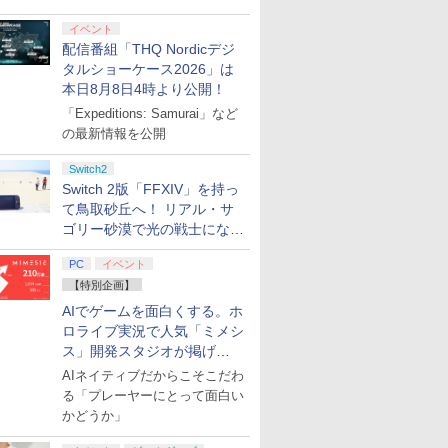
イベント
配信番組「THQ Nordicデジ
タルショーケース2026」は
本日8月8日4時より公開！
「Expeditions: Samurai」など
の最新情報を公開
Switch2
Switch 2版「FFXIV」を持っ
て鳥取砂丘へ！ リアル・サ
ゴリー砂漠で光の戦士になっ
てみた
PC
イベント
【特別企画】
AIでゲームを面白くする。ホ
ロライブ実況で人気「ミメシ
ス」開発スタジオが掲げ
る“AI活用の信念”とは？【講
AIネイティブだからこそこだわ
演レポート】
る「プレーヤーにとって面白い
かどうか」