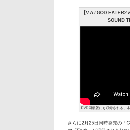
【V.A / GOD EATER2
SOUND T
DVD同梱版にも収録される、
さらに2月25日同時発売の「GOD