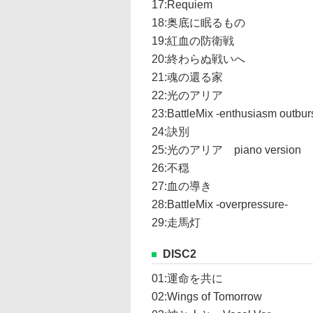
17:Requiem
18:奥底に眠るもの
19:紅血の防衛戦
20:終わらぬ戦いへ
21:魂の還る家
22:光のアリア
23:BattleMix -enthusiasm outburs
24:訣別
25:光のアリア piano version
26:不穏
27:血の導き
28:BattleMix -overpressure-
29:走馬灯
DISC2
01:運命を共に
02:Wings of Tomorrow