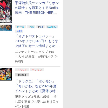
手塚治虫氏のマンガ「リボン
の騎士」を原案とするNetflix
映画「THE RIBBON HERO
リボンヒーロー」本日配信開
始
セール
PS5
PS4
Switch2
WIN
「オクトパストラベラー」
70%オフで1,643円！ もうす
ぐ終了のセール情報まとめ
【8月8日更新】
ニンテンドーeショップでは
「大神 絶景版」が67%オフで
990円
イベント
エンタメ
【特集】
「ドラクエ」「ポケモン」
「ちいかわ」など2026年夏
イベントまとめ【夏休み特
集】
限定グッズは見逃し厳禁！ 推
し活や家族でも楽しめる注目イ
ベント8選