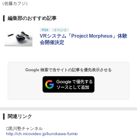
（佐藤カフジ）
ー 修理 ps5 コントローラー 修理キット
エッグヘッド編 PIECE.25【Blu-ray】 [
ps5 コントローラー ゴム 交換 導電性 L1
尾田栄一郎 ]
￥658
L2 R1 R2 トリガー ブラック スプリング
編集部のおすすめ記事
スプラトゥーン レイダース|オンライン
PlayStation 5 デジタル・エディション
【純正品】Xbox ワイヤレス コントロー
【Amazon.co.jp限定】劇場版モノノ怪
付き 互換部品PS5コントローラー交換用
1
1
1
1
￥4,719
コード版
日本語専用 Console Language: Japan
ラー + USB-C® ケーブル
第三章 蛇神 (Amazon.co.jp限定オリジ
ボタン
ese only (CFI-2200B01)
ナル三方背収納ケース付きコレクション)
PS4
イベント
(オリジナル特典:オリジナル巾着＋メー
￥5,832
￥8,300
VRシステム「Project Morpheus」体験
￥1,479
カー特典:【坤と離】二振りの剣、十翼よ
￥55,000
【中古】コナミ eBASEBALLパワフルプ
会開催決定
リョーマ！The Prince of Tennis 新生劇
2
2
り来たる！スタジオ描き下ろしイラスト
ロ野球2020 【Switch用 ソフト】【EC
場版テニスの王子様Blu-rayコレクター
ボード付) [Blu-ray]
センター】保証期間1週間
ズ・エディション(3枚組)【Blu-ray】 [
Xbox プリペイドカード 5,000円 デジタ
【8/4-11 当店P5倍!&マラソン!】PS5 縦
皆川純子 ]
2
2
￥10,780
スプラトゥーン レイダース -Switch2
Beast of Reincarnation -PS5 【特典】
ルコード 【旧 Xbox ギフトカード】 [オ
2
置き スタンド 転倒防止 地震対策 傷付き
￥980
2
プロダクトコード 封入
ンラインコード]
防止 放熱改善 簡単取り付け Ps5 Slim/P
￥6,928
Google 検索で当サイトの記事を優先表示させる
￥6,455
s5 Pro/Ps5 対応 プレイステーション5 P
layStation 5
￥7,286
￥5,000
劇場版「鬼滅の刃」無限城編 第一章 猗
2
【中古】ザ クルー:モーターフェス -PS4
3
窩座再来 通常版 [Blu-ray]
￥1,698
新劇場版銀魂 -吉原大炎上ー (完全生産限
3
定版)【Blu-ray】 [ 杉田智和 ]
￥3,511
￥3,964
【純正品】Xbox ワイヤレス コントロー
3
Nintendo Switch 2(日本語・国内専用)
【純正品】ディスクドライブ(CFI-ZDD1
3
ラー (ロボット ホワイト)
3
￥7,722
J) PlayStation 5
全モデル対応 鉄製 PS5 Pro / PS5 slim /
3
関連リンク
￥55,871
PS5 本体 縦置き 収納 壁掛け スタンド P
￥7,681
￥11,849
layStation 5 / PlayStation 5 slim / Play
劇場版「鬼滅の刃」無限城編 第一章 猗
3
Station 5 Pro コントローラー ヘッドフ
□黒川塾チャンネル
【中古】【純正品】ワイヤレスコントロ
4
窩座再来 通常版 [DVD]
ォン ホルダー プレステ5 プレイステーシ
http://ch.nicovideo.jp/kurokawa-fumio
ーラー (DUALSHOCK 4) グレイシャ
Re:ゼロから始める異世界生活 4th seas
4