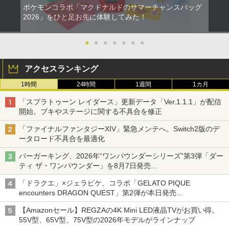
ポケモンコラボ「マクドナルドのサマーチャンスバッグ
2026」をひと足お先に体験してみた！
●
●
●
●
●
●
●
アクセスランキング
1時間
24時間
1週間
1カ月
「スプラトゥーン レイダース」更新データ「Ver.1.1.1」が配信
開始。ブキやステージに関する不具合を修正
「ファイナルファンタジーXIV」緊急メンテへ。Switch2版のデ
ータロード不具合を最適化
バーガーキング、2026年“ワンパウンダーシリーズ”第3弾「ダー
ティ ザ・ワンパウンダー」を8月7日発売
「特製ガーリックマヨソース」を使用した超大型チーズバーガー
「ドラクエ」×ジェラピケ、コラボ「GELATO PIQUE
encounters DRAGON QUEST」第2弾が本日発売
アイスカップに入ったスライムやわたぼう、ベビーサタンなどが
【Amazonセール】REGZAの4K Mini LED液晶TVがお買い得。
オリジナルアートで登場
55V型、65V型、75V型の2026年モデルがラインナップ