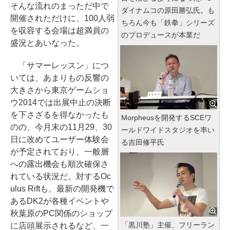
そんな流れのまっただ中で
ダイナムコの原田勝弘氏。も
開催されただけに、100人弱
ちろん今も「鉄拳」シリーズ
を収容する会場は超満員の
のプロデュースが本業だ
盛況とあいなった。
「サマーレッスン」につ
いては、あまりもの反響の
大きさから東京ゲームショ
ウ2014では出展中止の決断
を下さざるを得なかったも
Morpheusを開発するSCEワ
のの、今月末の11月29、30
ールドワイドスタジオを率い
日に改めてユーザー体験会
る吉田修平氏
が予定されており、一般層
への露出機会も順次確保さ
れている状況だ。対するOc
ulus Riftも、最新の開発機で
あるDK2が各種イベントや
秋葉原のPC関係のショップ
「黒川塾」主催、フリーラン
に店頭展示されるなど、一