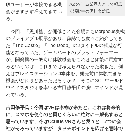
スのゲーム業界人として幅広
般ユーザーが体験できる機
く活動中の黒川文雄氏
会がますます増えてきてい
る。
今回、「黒川塾」が開催された会場にもMorpheus実機
のプレイアブル展示があり、弊誌でも度々ご紹介してき
た「The Castle」「The Deep」の2タイトルの試遊が可
能となっていた。ゲームハードのプラットフォーマー
が、開発機の一般向け体験機会をこれほど頻繁に用意す
るというのは、これまでは考えられなかった動きだ。例
えばプレイステーション 4本体を、発売前に体験できる
機会がどれほどあっただろうか？ そこにSCEワールド
ワイドスタジオを率いる吉田修平氏の強いマインドが現
れている。
吉田修平氏：今回はVRは本物が来たと、これは将来的
に、スマホを使うのと同じくらいに絶対に一般化すると
思っています。今はOculus VRさんと我々と、2つの会
社がそろっていますが、タッチポイントを広げる意味で