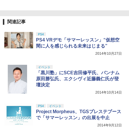
ョン5 収納 放熱 装着簡単 冷却 静音 JYS
ー・ホワイト (CUH-ZCT2J13)
on 1【Blu-ray】 [ 長月達平 ]
【純正品】Xbox 充電式バッテリー + US
4
￥3,523
-P5227-V3 送料無料
【純正品】DualSense ワイヤレスコン
B-C ケーブル
ニンテンドープリペイド番号 9000円|オ
4
4
トローラー ミッドナイト ブラック(CFI-
￥3,859
ンラインコード版
￥7,821
￥4,490
ZCT2J01)
￥2,618
関連記事
￥9,000
￥10,737
劇場版「鬼滅の刃」無限城編 第一章 猗
4
[Switch 2] ぽこ あ ポケモン エキスパン
【楽天ブックス限定配送BOX】【楽天ブ
5
PS4
5
窩座再来 完全生産限定版 [Blu-ray]
R-Type Dimensions III PS5版
ションパス（ダウンロード版）※3,200
4
ックス限定グッズ+楽天ブックス限定先
PS4 VRデモ「サマーレッスン」“仮想空
ポイントまでご利用可
【純正品】Xbox ワイヤレス コントロー
着特典+他】劇場版「鬼滅の刃」無限城
ニンテンドープリペイド番号 5000円|オ
5
5
間に人を感じられる未来はじまる”
￥8,698
￥5,105
【純正品】DualSense ワイヤレスコン
ラー (カーボンブラック)
編 第一章 猗窩座再来(完全生産限定版)
ンラインコード版
5
トローラー(CFI-ZCT2J)
【Blu-ray】(キャラファイングラフ+タン
2014年10月27日
￥4,400
ブラー+かるた+他) [ 吾峠呼世晴 ]
￥8,020
￥5,000
￥10,737
イベント
￥18,370
【Amazon.co.jp限定】劇場版モノノ怪
「黒川塾」にSCE吉田修平氏、バンナム
5
第三章 蛇神 (オリジナル特典:オリジナル
スパイク・チュンソフト 【封入特典付】
原田勝弘氏、エクシヴィ近藤義仁氏が登
5
巾着＋メーカー特典:【坤と離】二振りの
【PS5】Dune: Awakening （オンライ
壇決定
剣、十翼より来たる！スタジオ描き下ろ
ン専用） [ELJM-31027 PS5 デュ-ン ア
しイラストボード付) [DVD]
2014年10月14日
ウェイクニング]
￥8,800
￥5,420
PS4
イベント
Project Morpheus、TGSプレステブース
で「サマーレッスン」の出展を中止
2014年9月12日