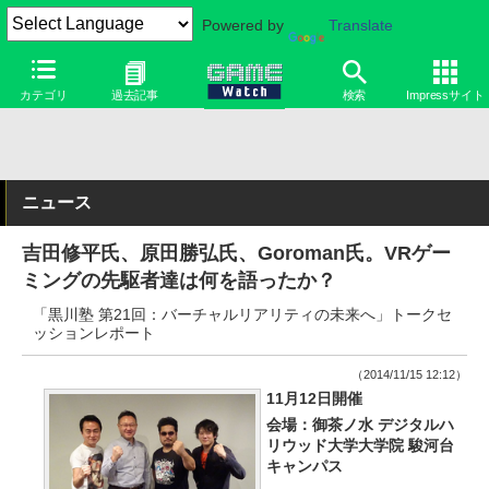
Powered by
Translate
カテゴリ
過去記事
検索
Impressサイト
ニュース
吉田修平氏、原田勝弘氏、Goroman氏。VRゲー
ミングの先駆者達は何を語ったか？
「黒川塾 第21回：バーチャルリアリティの未来へ」トークセ
ッションレポート
（2014/11/15 12:12）
11月12日開催
会場：御茶ノ水 デジタルハ
リウッド大学大学院 駿河台
キャンパス