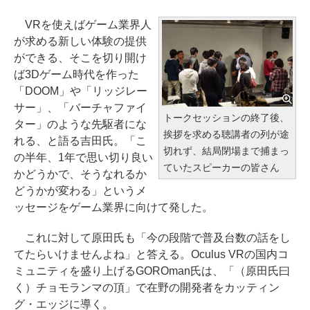
VRを使えばゲーム業界人
が求める新しい体験の提供
ができる、そこを切り開け
ば3Dゲーム時代を作った
「DOOM」や「リッジレー
サー」、「バーチャファイ
トークセッションの終了後、
ター」のような先駆者にな
挨拶を求める聴講者の列が途
れる、と語る吉田氏。「こ
切れず、結局閉場まで捕まっ
の半年、1年で思い切り良い
ていたスピーカーの皆さん
かどうかで、そうなれるか
どうかが変わる」というメ
ッセージをゲーム業界に向けて発した。
これに対して原田氏も「今の段階で普及台数の話をし
てたらいけませんよね」と答える。Oculus VRの国内コ
ミュニティを盛り上げるGOROman氏は、「（原田氏曰
く）チョモランマの頂」で在野の開発者をカッティン
グ・エッジに導く。