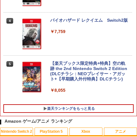
バイオハザード レクイエム Switch2版
4
￥7,759
【楽天ブックス限定特典+特典】空の軌
5
跡 the 2nd Nintendo Switch 2 Edition
(DLCチラシ：NEOブレイサー・アガッ
ト+【早期購入外付特典】DLCチラシ)
￥8,055
楽天ランキングをもっと見る
Amazon ゲーム/アニメ ランキング
Nintendo Switch 2
PlayStation 5
Xbox
アニメ
【送料無料】(18in1)PS5 コントローラ
【中古】とびだせ どうぶつの森
ONE PIECE ワンピース 21STシーズン
1
1
1