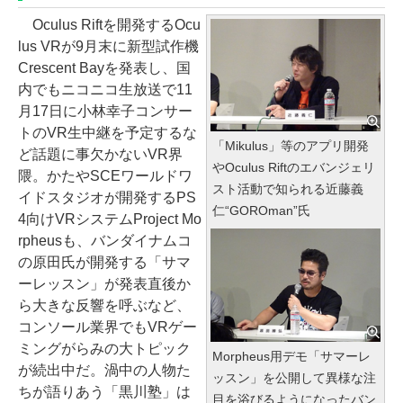
Oculus Riftを開発するOcu
lus VRが9月末に新型試作機
Crescent Bayを発表し、国
内でもニコニコ生放送で11
月17日に小林幸子コンサー
トのVR生中継を予定するな
「Mikulus」等のアプリ開発
ど話題に事欠かないVR界
やOculus Riftのエバンジェリ
隈。かたやSCEワールドワ
スト活動で知られる近藤義
イドスタジオが開発するPS
仁“GOROman”氏
4向けVRシステムProject Mo
rpheusも、バンダイナムコ
の原田氏が開発する「サマ
ーレッスン」が発表直後か
ら大きな反響を呼ぶなど、
コンソール業界でもVRゲー
ミングがらみの大トピック
Morpheus用デモ「サマーレ
が続出中だ。渦中の人物た
ッスン」を公開して異様な注
ちが語りあう「黒川塾」は
目を浴びるようになったバン