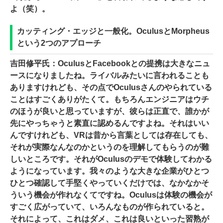
よ（笑）。
カッティング・エッジと一般化。OculusとMorpheus
という2つのアプローチ
吉田修平氏：OculusとFacebookとの提携は大きなニュ
ースになりましたね。ライバルみたいに言われることも
ありますけれども、その点でOculusさんのやられている
ことはすごくありがたくて。もちろんエンジニアはウチ
のほうが良いと思っていますが、彼らは正直で、誰かが
先にやっちゃうと素直に認めるんですよね。それはいい
んですけれども、VRは昔から言葉としては存在しても、
それが実際なんなのかというのを理解してもらうのが難
しいところです。それがOculusのデモで体験してわかる
ようになっています。我々のような大きな企業がひとつ
ひとつ確認して手堅くやっていくだけでは、なかなかそ
ういう機会が作れなくてですね。Oculusは体験の機会が
すごく広がっていて、いろんなものが作られていると。
それによって、これはダメ、これは良いといった習熟が