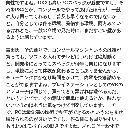
向性ですよね。DK2も高いPCスペックが必要ですし。そ
れをPS4とか、コンソールでやってあげたほうが、一般
の人は買ってくれるし、普及も早くなるのではないか
と。自分としては作る環境、発信する環境、両方みてい
るけれども、一般の立場で見た時に、まだすごい壁があ
るように感じています。
吉田氏：その通りで、コンソールマシンというのは誰が
買っても、ソフトを入れてテレビにつなげば絶対動く
と。開発者にとってもスペックが何年も同じになります
し、環境によって体験が変わることもありませんから、
チューニングにかなり時間をかけて、内容を突き詰める
ことができますよね。プレイステーションとしてのVRの
アプローチは同じで、買ってきて繋げれば遊べるんだ、
ということです。その意味で簡単に使えるとか、酔わな
いというのは本当に気をつけて開発しています。一方
で、PCは最先端の技術で今何ができるかというのを見せ
続けられるのが良い所ですし、作る側にも回りやすい。
もう1つはモバイルの動きですよね、あれこそ一般化で