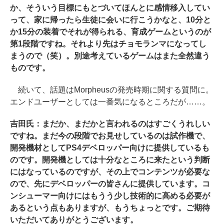
か、そういう目標にもとづいてほんとに感情移入してい
って、家に帰ったら生徒に会いに行こうかなと、10分と
か15分の装着でそれが得られる、育成ゲームというのが
第1段階ですね。それより先はチョモランマになってし
まうので（笑）。別途考えているゲームはまた全然違う
ものです。
続いて、話題はMorpheusの発売時期に関する質問に。
エンドユーザーとしては一番気になるところだが……。
吉田氏：まだか、まだかと言われるのはすごくうれしい
ですね。まだ今の段階でお見せしているのは試作機で、
開発機材としてPS4デベロッパー向けに提供しているも
のです。開発機としては十分なところに来たという判断
にはなっているのですが、その上でコンテンツが必要な
ので、先にデベロッパーの皆さんに提供しています。コ
ンシューマー向けにはもうう少し技術的に高める必要が
あるという点もありますが、もうちょっとです。ご期待
いただいてありがとうございます。