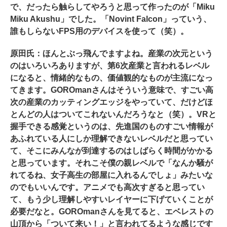
で、だったら触らしてやろうと思って作ったのが「Miku
Miku Akushu」でした。「Novint Falcon」っていう、
誰もしらないFPS用のデバイスを使って（笑）。
原田氏：ほんとぶっ飛んでますよね。産業の次元という
のはいろいろありますが、第6次産業と言われるレベル
になると、情緒的なもの、価値観的なものが主流になっ
てきます。GOROmanさんはそういう意味で、すごい高
次の産業のカッティングエッジをやっていて、だけどほ
とんどの人はついてこれないんだろうなと（笑）。VRと
握手できる感覚というのは、先進国のものすごい情報が
あふれている人にしか理解できないレベルだと思ってい
て、そこにみんなが到達するのはしばらく時間がかかる
と思っています。それこそ僕の親レベルで「なんか騒が
れてるね、女子高生の部屋に入れるんでしょ」みたいな
のでもいいんです。アニメでも高次すぎると思ってい
て、もう少し理解しやすいレイヤーに下げていくことが
必要だなと。GOROmanさんを見てると、エベレストの
山頂から「ついて来い！」と言われてるような感じです