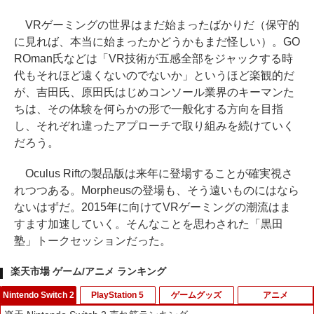
VRゲーミングの世界はまだ始まったばかりだ（保守的
に見れば、本当に始まったかどうかもまだ怪しい）。GO
ROman氏などは「VR技術が五感全部をジャックする時
代もそれほど遠くないのでないか」というほど楽観的だ
が、吉田氏、原田氏はじめコンソール業界のキーマンた
ちは、その体験を何らかの形で一般化する方向を目指
し、それぞれ違ったアプローチで取り組みを続けていく
だろう。
Oculus Riftの製品版は来年に登場することが確実視さ
れつつある。Morpheusの登場も、そう遠いものにはなら
ないはずだ。2015年に向けてVRゲーミングの潮流はま
すます加速していく。そんなことを思わされた「黒田
塾」トークセッションだった。
楽天市場 ゲーム/アニメ ランキング
Nintendo Switch 2
PlayStation 5
ゲームグッズ
アニメ