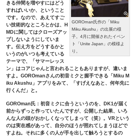
きる仲間を増やすにはどう
すればいいか、ということ
です。なので、あえてすご
GOROman氏作の「Miku
い技術的なところとかは、H
Miku Akushu」の出展の様
MDに関してはクローズアッ
子。4月に開催されたイベン
プしないようにしていま
ト「Unite Japan」の模様よ
す。伝え方をどうするかと
り。
いうのがいつも考えている
テーマで、「サマーレッス
ン」はコアじゃんと言われることもありますが、違いま
すよ。GOROmanさんの初音ミクと握手できる「Miku M
iku Akushu」アプリをみて、「すげえなあと、何年先に
行くんだ」と。
GOROman氏：初音ミクに合うというのを、DK1が届く
前からずっと作っていたんですが、公開した結果、いろ
んな人の頭がおかしくなってしまって（笑）。VRという
のは実在感があって、自分のほうが照れてしまうほどで
すよね。それに多くの人が手を出して触ろうとするの