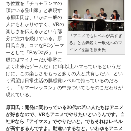
ち位置を「チョモランマの
頂にいる登山家」と表現す
る原田氏は、いかに一般の
人にもわかりやすく、VRの
楽しさを伝えるかという部
「アニメでもレベルが高すぎ
分に注力を続けている。原
る」と舌鋒鋭く一般化へのマ
田氏自身、コアなPCゲーマ
インドを語る原田氏
ーとして「PayDay2」（一
般にはマイナーだが非常に
よく出来たゲームだ）に1年以上ハマっているというだ
けに、この楽しさをもっと多くの人と共有したい、とい
う渇望は日常生活の肌感覚レベルで持っているのだろ
う。「サマーレッスン」の中身ついてもそのこだわりが
現れている。
原田氏：開発に関わっている20代の若い人たちはアニメ
が好きなので、VRもアニメでやりたいというんです。自
社IPなら「アイマス」でやりたいと。でもそれはレベル
が高すぎるんですよ。勘違いするなと。いわゆるアニメ