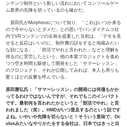
ンテンツ制作という新しい流れにおいてコンソールゲー
ム業界の先陣を切っているのも確かだ。
原田氏がMorpheusについて知り、「これはいつか来る
ので今やらないとダメだ」との思いでバンダイナムコ社
内でVRコンテンツの企画を提案した当初は、「デモを見
せると反応はいいのに、制作費の話をすると地蔵みたい
な顔になる」、「部活でやれと言われた」などと理解を
得るのに苦労したという。他の本業プロジェクトを進め
つつ空き時間も駆使して開発をした「サマーレッスン」
のプロジェクト。それが公開してみれば、本人も周りも
驚くほどの反響を呼んでいる。
原田勝弘氏：「サマーレッスン」の開発には何億もかか
ってるわけではないんですが、それでもこのインパクト
です。最初何を言われたかというと「部活でやれ」と言
われました（笑）。HMDがいつ普及するのという話です
よね。いやいや先陣を切らないと！そういう意味で、Oc
ulusみたいなやりかたをする会社は、日本ではきっと出