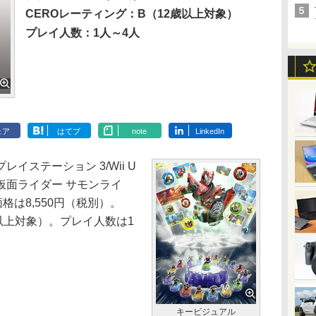
CEROレーティング：B（12歳以上対象）
プレイ人数：1人～4人
ェア
はてブ
note
LinkedIn
ステーション 3/Wii U
仮面ライダー サモンライ
格は8,550円（税別）。
歳以上対象）。プレイ人数は1
キービジュアル