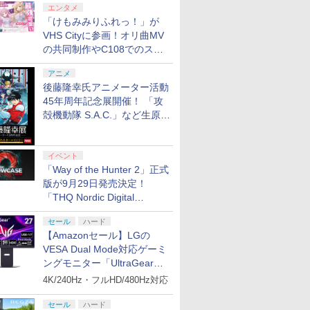
エンタメ
「けもみみりふれっ！」が
VHS Cityに参画！オリ曲MV
の共同制作やC108でのスペ
シャルコラボ広告を掲出
アニメ
後藤隆幸氏アニメーター活動
45年周年記念展開催！ 「攻
殻機動隊 S.A.C.」など生原
画、総作画監督修正が展示
イベント
「Way of the Hunter 2」正式
版が9月29日発売決定！
「THQ Nordic Digital
Showcase 2026」まとめ
セール
ハード
【Amazonセール】LGの
VESA Dual Mode対応ゲーミ
ングモニター「UltraGear
27G850A-B」がお買い得！
4K/240Hz・フルHD/480Hz対応
セール
ハード