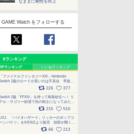
なままに剛性を向上
GAME Watch をフォローする
Xランキング
RPランキング
いいねランキング
「ファイナルファンタジーXIV」Nintendo
Switch 2版のロードが長いのは不具合 早急に
アップデートできるよう対応中
226
377
pic.x.com/s9S3nRCAGa
Switch 2版「FFXIV」を持って鳥取砂丘へ！ リ
アル・サゴリー砂漠で光の戦士になってみた
pic.x.com/qyOfL2uv1n
215
510
USJ、「バイオハザード」リッカーのポップコ
ーンバケツ」を9月9日より販売 頭部が開く仕
組み。味は恐怖を堪のう「味噌フレーバー」
66
213
pic.x.com/81MuXGahVM