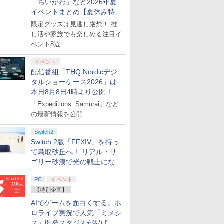
「ちいかわ」など2026年夏
イベントまとめ【夏休み特
集】
限定グッズは見逃し厳禁！ 推
し活や家族でも楽しめる注目イ
ベント8選
イベント
配信番組「THQ Nordicデジ
タルショーケース2026」は
本日8月8日4時より公開！
「Expeditions: Samurai」など
の最新情報を公開
Switch2
Switch 2版「FFXIV」を持っ
て鳥取砂丘へ！ リアル・サ
ゴリー砂漠で光の戦士になっ
てみた
PC
イベント
【特別企画】
AIでゲームを面白くする。ホ
ロライブ実況で人気「ミメシ
ス」開発スタジオが掲げ