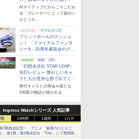
る“AI活用の信念”とは？【講
AIネイティブだからこそこだわ
演レポート】
る「プレーヤーにとって面白い
かどうか」
イベント
ゲームグッズ
ブリッツボールのクッショ
ン！ 「ファイナルファンタ
ジーX」25周年展覧会のグッ
ズ情報が公開
Android
iOS
PC
「幻想水滸伝 STAR LEAP」
先行レビュー 懐かしいキャ
ラたちが意外な形で出てくる
シリーズ完全新作！
歴代キャラとの再会や新たな
108星の物語が描かれる
Impress Watchシリーズ 人気記事
時間
24時間
1週間
1カ月
第3期放送記念！ アニメ「薬屋のひとりご
と」第1期・第2期全話を「TVer」にて期間限定
で順次無料配信開始