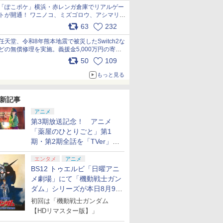
「ぽこポケ」横浜・赤レンガ倉庫でリアルゲー
トが開通！ ワニノコ、ミズゴロウ、アシマリ登
場シーンをレポート pic.x.com/LDgEByVl6D
63
232
任天堂、令和8年熊本地震で被災したSwitch2な
どの無償修理を実施。義援金5,000万円の寄付
も発表 pic.x.com/BAYsMfUfUC
50
109
もっと見る
新記事
アニメ
第3期放送記念！ アニメ
「薬屋のひとりごと」第1
期・第2期全話を「TVer」に
て期間限定で順次無料配信開
エンタメ
アニメ
始
BS12 トゥエルビ「日曜アニ
メ劇場」にて「機動戦士ガン
ダム」シリーズが本日8月9日
から8週連続で放送
初回は「機動戦士ガンダム
【HDリマスター版】」