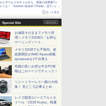
そらザウルスやギャルきち、団長の吉野家Tシ
ニンテンドーeショップでは「大神 絶景版」が
ャツも！「hololive Splash T-Party!」全Tシャツ
67%オフで990円
ラインナップ公開＆オンライン販売開始
もっと見る
Special Site
お値段そのままでメモリ倍
増！メモリ32GBの「お得な
ゲーミングノート」
メモリ32GBでも予算内。産
経新聞社がAMD Ryzen搭載
dynabookを2千台導入
性能の良いお得な中古PC情
報はこのページでチェック！
ソニーミラーレス一眼の大特
集！ 見どころ記事まとめ
レイズ鍛造1ピースアルミホ
イール「CE28 N-plus」軽量