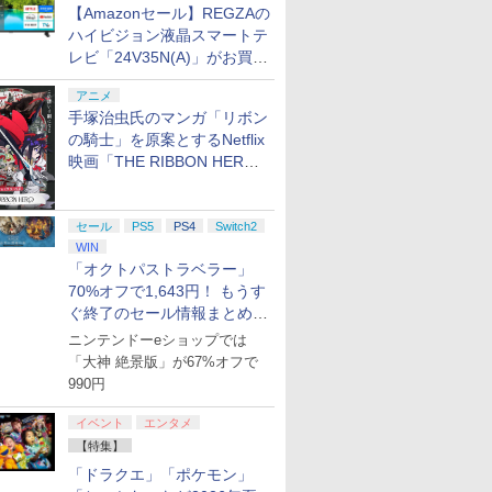
【Amazonセール】REGZAの
ハイビジョン液晶スマートテ
レビ「24V35N(A)」がお買い
得！
アニメ
手塚治虫氏のマンガ「リボン
の騎士」を原案とするNetflix
映画「THE RIBBON HERO
リボンヒーロー」本日配信開
始
セール
PS5
PS4
Switch2
WIN
「オクトパストラベラー」
70%オフで1,643円！ もうす
ぐ終了のセール情報まとめ
【8月8日更新】
ニンテンドーeショップでは
「大神 絶景版」が67%オフで
990円
イベント
エンタメ
【特集】
「ドラクエ」「ポケモン」