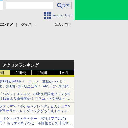
Impress サイト
全カテゴリ
エンタメ
グッズ
アクセスランキング
時間
24時間
1週間
1カ月
第3期放送記念！ アニメ「薬屋のひとりご
と」第1期・第2期全話を「TVer」にて期間限定
で順次無料配信開始
「パペットスンスン」の郵便局限定グッズが8
月12日より販売開始！ マスコットやがまぐち、
レターセットなどが登場
ファミマで「ポケモンフレンダ」ピカチュウ&
ゼラオラのフレンダピックがもらえるキャンペ
ーン開催！
「オクトパストラベラー」70%オフで1,643
円！ もうすぐ終了のセール情報まとめ【8月8日
更新】