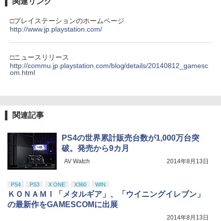
関連リンク
劇場版「鬼滅の刃」無限城編 第一章 猗
3
窩座再来 通常版 [DVD]
□プレイステーションのホームページ
http://www.jp.playstation.com/
￥3,523
□ニュースリリース
http://commu.jp.playstation.com/blog/details/20140812_gamesc
om.html
劇場版「鬼滅の刃」無限城編 第一章 猗
4
窩座再来 完全生産限定版 [Blu-ray]
￥8,698
関連記事
PS4の世界累計販売台数が1,000万台突
【Amazon.co.jp限定】劇場版モノノ怪
破。発売から9カ月
5
第三章 蛇神 (オリジナル特典:オリジナル
AV Watch
2014年8月13日
巾着＋メーカー特典:【坤と離】二振りの
剣、十翼より来たる！スタジオ描き下ろ
しイラストボード付) [Blu-ray]
PS4
PS3
X ONE
X360
WIN
ＫＯＮＡＭＩ「メタルギア」、「ウイニングイレブン」
￥9,900
の最新作をGAMESCOMに出展
2014年8月13日