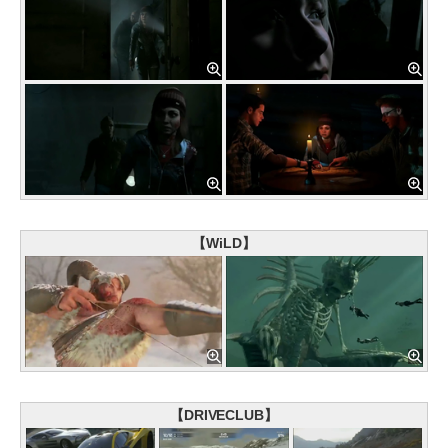
【WiLD】
【DRIVECLUB】