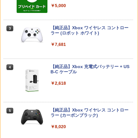
￥7,286
￥5,000
￥1,380
[メール便OK]【新品】【NS2H】ゲーム
3
「多聞くん今どっち!?」3【Blu-ray】 [
用アナログスティックカバー リラック
3
師走ゆき ]
マ/キイロイトリ[在庫品]
【純正品】Xbox ワイヤレス コントロー
3
Nintendo Switch 2(日本語・国内専用)
【純正品】ディスクドライブ(CFI-ZDD1
3
【K&SGAMER】2way PSポータル 専用
ラー (ロボット ホワイト)
3
￥8,044
3
￥750
J) PlayStation 5
セミハードカバー 滑り止めグリップ PS5
￥55,603
リモートプレイヤー 衝撃吸収 保護カバ
￥7,681
ー g-019
￥11,849
[メール便OK]【新品】【NS2H】ゲーム
4
￥2,480
『映画 ラブライブ！蓮ノ空女学院スクー
4
用アナログスティックカバー コリラッ
ルアイドルクラブ Bloom Garden Part
【純正品】Xbox 充電式バッテリー + US
クマ/チャイロイコグマ[在庫品]
4
y』(特装限定版)【Blu-ray】 [ 矢立肇 ]
【純正品】DualSense ワイヤレスコン
B-C ケーブル
ニンテンドープリペイド番号 9000円|オ
4
4
トローラー ミッドナイト ブラック(CFI-
ンラインコード版
￥750
ZCT2J01)
【特典】冒険家エリオットの千年物語 P
￥8,580
￥2,618
4
S5版(【早期購入封入特典】エリオット
￥9,000
旅立ちパック)
￥10,737
【任天堂ライセンス商品】SWITCH2用
5
￥5,236
【楽天ブックス限定連動購入特典+楽天
5
キャラクターEVAポーチ for ニンテンド
ブックス限定先着特典+他】ゴールデン
【純正品】Xbox ワイヤレス コントロー
ニンテンドープリペイド番号 5000円|オ
5
ーSWITCH2『リラックマ(コリラックマ
5
カムイ 第十五巻(初回限定版)【Blu-ra
【純正品】DualSense ワイヤレスコン
ラー (カーボンブラック)
ンラインコード版
5
のこあくま気分)』
y】(キャラファインボード+キャスト複
トローラー(CFI-ZCT2J)
製サイン入り複製原画セット+原作者・
Farming Simulator 25 【PS5】 ELJM-3
￥8,020
5
￥5,000
￥3,938
野田サトル描き下ろし最終章OP／ED絵
0524
￥10,737
コンテ+他) [ 野田サトル ]