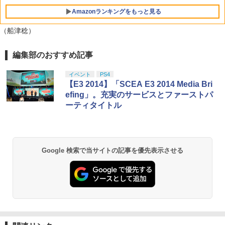
￥5,430
Amazonランキングをもっと見る
￥10,780
（船津稔）
編集部のおすすめ記事
【Amazon.co.jp限定】劇場版モノノ怪
1
第三章 蛇神 (Amazon.co.jp限定オリジ
ナル三方背収納ケース付きコレクション)
イベント
PS4
(オリジナル特典:オリジナル巾着＋メー
【E3 2014】「SCEA E3 2014 Media Bri
カー特典:【坤と離】二振りの剣、十翼よ
efing」。充実のサービスとファーストパ
り来たる！スタジオ描き下ろしイラスト
ーティタイトル
ボード付) [Blu-ray]
￥10,780
Google 検索で当サイトの記事を優先表示させる
劇場版「鬼滅の刃」無限城編 第一章 猗
2
窩座再来 通常版 [Blu-ray]
￥3,964