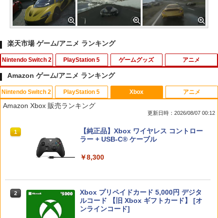
楽天市場 ゲーム/アニメ ランキング
Nintendo Switch 2
PlayStation 5
ゲームグッズ
アニメ
Amazon ゲーム/アニメ ランキング
Nintendo Switch 2
PlayStation 5
Xbox
アニメ
[メール便OK]【新品】【NS2H】ゲーム
[メール便OK]【新品】【PS5】MotoGP
【中古】 この世界の片隅に ブックレッ
1
1
1
Amazon Xbox 販売ランキング
用アナログスティックカバー リラック
24［PS5版］[在庫品]
ト付 / 片渕須直 / バンダイビジュアル [Bl
更新日時：2026/08/07 00:12
マ すやすやリラックマ[在庫品]
u-ray]【メール便送料無料】【最短翌日
配達対応】
￥920
スプラトゥーン レイダース|オンライン
PlayStation 5 デジタル・エディション
【純正品】Xbox ワイヤレス コントロー
1
1
1
￥750
コード版
日本語専用 Console Language: Japan
ラー + USB-C® ケーブル
￥1,243
ese only (CFI-2200B01)
￥5,832
￥8,300
￥55,000
PS5 縦置きスタンド PlayStation5 / PS5
[メール便OK]【新品】【NS2H】ゲーム
2
2
Slim / PS5 Pro 用 縦置き スタンド 円形
用アナログスティックカバー リラック
【BLU-R】超かぐや姫！ Blu-ray通常版
2
安定感UP ブラック ブルー シルバー グ
マ すやすやコリラックマ[在庫品]
レー ゲームアクセサリー ◇ALW-P5216
Xbox プリペイドカード 5,000円 デジタ
2
￥5,780
スプラトゥーン レイダース -Switch2
【メール便】 | プレーステーション プレ
Beast of Reincarnation -PS5 【特典】
ルコード 【旧 Xbox ギフトカード】 [オ
2
2
￥750
イステーション プレステ プレステ5 プレ
プロダクトコード 封入
ンラインコード]
イステーション5 スタンド 収納
￥6,455