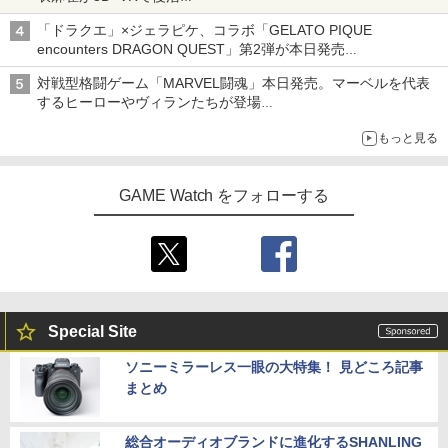
発売から2週間は20%オフになるセールが実施
「ドラクエ」×ジェラピケ、コラボ「GELATO PIQUE
encounters DRAGON QUEST」第2弾が本日発売
アイスカップに入ったスライムやわたぼう、ベビーサタンなどが
対戦型格闘ゲーム「MARVEL闘魂」本日発売。マーベルを代表
オリジナルアートで登場
するヒーローやヴィランたちが登場
「GUILTY GEAR」などの格ゲーを手掛けるアークシステムワー
もっと見る
クスが開発
GAME Watch をフォローする
Special Site
ソニーミラーレス一眼の大特集！ 見どころ記事
まとめ
総合オーディオブランドに進化するSHANLING