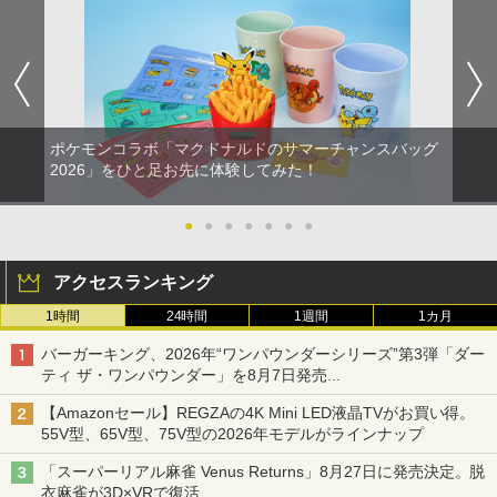
ポケモンコラボ「マクドナルドのサマーチャンスバッグ
2026」をひと足お先に体験してみた！
●
●
●
●
●
●
●
アクセスランキング
1時間
24時間
1週間
1カ月
バーガーキング、2026年“ワンパウンダーシリーズ”第3弾「ダー
ティ ザ・ワンパウンダー」を8月7日発売
「特製ガーリックマヨソース」を使用した超大型チーズバーガー
【Amazonセール】REGZAの4K Mini LED液晶TVがお買い得。
55V型、65V型、75V型の2026年モデルがラインナップ
「スーパーリアル麻雀 Venus Returns」8月27日に発売決定。脱
衣麻雀が3D×VRで復活