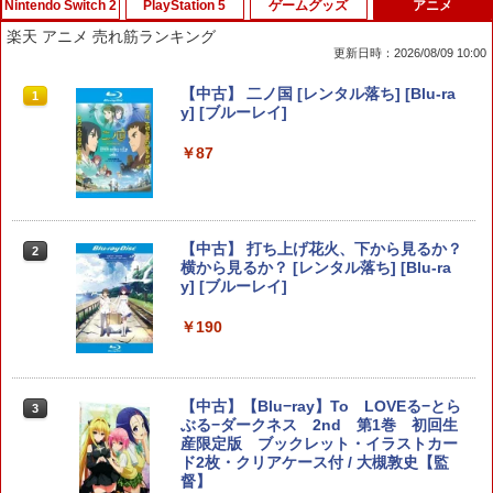
Nintendo Switch 2
PlayStation 5
ゲームグッズ
アニメ
楽天 アニメ 売れ筋ランキング
更新日時：2026/08/09 10:00
空の軌跡 the 2nd Nintendo Switch 2 E
【SONYライセンス商品】DualSenseR
【中古】フェイスニングで表情豊かに印
【中古】 二ノ国 [レンタル落ち] [Blu-ra
1
1
1
1
dition 通常版 【Switch2】 NXS-P-BTW
ワイヤレスコントローラー専用 USB-Cto
象アップ 大人のDS顔トレーニング(顔認
y] [ブルーレイ]
MC
C充電ケーブル【Playstation5対応】
識カートリッジ「フェイスニングスキャ
ン」＆ニンテンドーDSシリーズ専用スタ
￥87
ンド同梱)
￥7,696
￥2,007
￥350
【中古】 打ち上げ花火、下から見るか？
任天堂 【Switch2】ゼルダの伝説 ブレス
【中古】 クアリー 〜悪夢のサマーキャ
2
2
2
横から見るか？ [レンタル落ち] [Blu-ra
オブ ザ ワイルド Nintendo Switch 2 Ed
ンプ／PS5
y] [ブルーレイ]
ition [NXS-P-AAAAH NSW2 ゼルダノデ
【中古】Rhapsodia ラプソディア
2
ンセツ ブレス オブ ザ ワイルド]
￥2,783
￥190
￥350
￥7,710
【特典】テイルズ オブ エターニア リマ
【中古】【Blu−ray】To LOVEる−とら
3
3
スター PS5版(【早期購入特典】超冒険
ぶる−ダークネス 2nd 第1巻 初回生
ELDEN RING Tarnished Edition 【Swit
3
お役立ちセット)
【中古】ポケパーク2 ~Beyond the Wor
産限定版 ブックレット・イラストカー
ch2】 POT-P-AAF6C
3
ld~ - Wii
ド2枚・クリアケース付 / 大槻敦史【監
督】
￥3,484
￥7,757