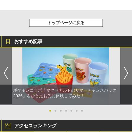
￥56,068
(オリジナル特典:オリジナル巾着＋メー
￥11,849
カー特典:【坤と離】二振りの剣、十翼よ
り来たる！スタジオ描き下ろしイラスト
【純正品】Xbox 充電式バッテリー + US
4
ボード付) [Blu-ray]
B-C ケーブル
トップページに戻る
【純正品】DualSense ワイヤレスコン
ニンテンドープリペイド番号 9000円|オ
4
4
￥10,780
トローラー ミッドナイト ブラック(CFI-
ンラインコード版
￥2,618
ZCT2J01)
おすすめ記事
￥9,000
￥10,737
劇場版「鬼滅の刃」無限城編 第一章 猗
4
窩座再来 完全生産限定版 [Blu-ray]
【国内正規品】Thrustmaster スラスト
5
マスター TH8S シフター - PC、PS4、P
ニンテンドープリペイド番号 5000円|オ
5
￥8,698
【純正品】DualSense ワイヤレスコン
S5、PS5 Pro、Xbox One、Xbox Serie
ンラインコード版
5
トローラー(CFI-ZCT2J)
s X|S 対応の高精度 H パターン シフター
￥5,000
￥10,737
￥14,141
ポケモンコラボ「マクドナルドのサマーチャンスバッグ
『映画 ラブライブ！蓮ノ空女学院スクー
5
2026」をひと足お先に体験してみた！
ルアイドルクラブ Bloom Garden Part
y』Blu-ray（特装限定版）
●
●
●
●
●
●
●
￥8,589
アクセスランキング