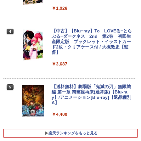
￥483
￥1,926
【中古】ドラゴンクエストX 目覚めし五
4
ポケモン 【Switch2】ぽこ あ ポケモン
つの種族 オフラインソフト:プレイステ
4
【SFC互換機/SFC用】連コン16＜レッド
[POT-P-AAB5A NSW2 ポコ ア ポケモン]
ーション5ソフト／ロールプレイング・
【中古】【Blu−ray】To LOVEる−とら
4
4
＞
ゲーム
ぶる−ダークネス 2nd 第2巻 初回生
産限定版 ブックレット・イラストカー
￥7,880
ド2枚・クリアケース付 / 大槻敦史【監
￥1,817
￥3,780
督】
￥3,687
【特典】ほの暮しの庭 switch2版(【初
STRASSE キャスター8個セット レーシ
5
5
Switch2 ケース 名入れ パステルカラー
回外付特典】切り取れるクリアカード)
5
ングコックピット[RCZ01/RCZ02]に取付
スイッチ2かわいい Nintendo 対応 スイ
可 ストッパー付き 固定 移動 ハンコン設
ッチ スイッチツー ニンテンドー カバー
置台 [コクピット レースゲーム]
【送料無料】劇場版「鬼滅の刃」無限城
￥8,118
5
ポーチ ストラップ 新型 ジョイコン ソフ
編 第一章 猗窩座再来(通常版)【Blu-ra
ト ケーブルなど 収納可能 クリスマス ギ
y】/アニメーション[Blu-ray]【返品種別
￥5,280
フト プレゼント 送料無料
A】
￥2,880
￥4,400
楽天ランキングをもっと見る