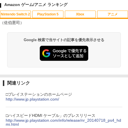
Amazon ゲーム/アニメ ランキング
Nintendo Switch 2
PlayStation 5
Xbox
アニメ
（佐伯憲司）
スプラトゥーン レイダース|オンライン
PlayStation 5 デジタル・エディション
【純正品】Xbox ワイヤレス コントロー
劇場版「鬼滅の刃」無限城編 第一章 猗
1
1
1
1
Google 検索で当サイトの記事を優先表示させる
コード版
日本語専用 Console Language: Japan
ラー + USB-C® ケーブル
窩座再来 通常版 [Blu-ray]
ese only (CFI-2200B01)
￥5,832
￥8,300
￥3,982
￥55,000
【純正品】Xbox ワイヤレス コントロー
2
スプラトゥーン レイダース -Switch2
劇場版「鬼滅の刃」無限城編 第一章 猗
Beast of Reincarnation -PS5 【特典】
ラー (ロボット ホワイト)
2
2
2
窩座再来 通常版 [DVD]
プロダクトコード 封入
関連リンク
￥6,449
￥7,681
￥3,523
￥7,286
□プレイステーションのホームページ
http://www.jp.playstation.com/
【純正品】Xbox ワイヤレス コントロー
3
ラー (カーボンブラック)
□ハイスピードHDMI ケーブル」のプレスリリース
Nintendo Switch 2(日本語・国内専用)
【Amazon.co.jp限定】劇場版モノノ怪
【純正品】ディスクドライブ(CFI-ZDD1
3
3
3
http://www.jp.playstation.com/info/release/nr_20140718_ps4_hd
第三章 蛇神 (Amazon.co.jp限定オリジ
J) PlayStation 5
mi.html
￥8,020
ナル三方背収納ケース付きコレクション)