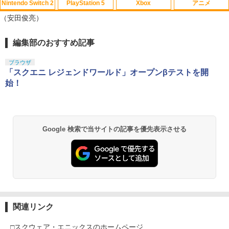
ット)
-AQMXB NSW2 ス-パ-マリオブラザ-ズ
Nintendo Switch 2
PlayStation 5
Xbox
アニメ
ワンダ- ミンナデリンリンパ-ク]
（安田俊亮）
￥7,293
￥7,570
編集部のおすすめ記事
スプラトゥーン レイダース|オンライン
PlayStation 5 デジタル・エディション
【純正品】Xbox ワイヤレス コントロー
【Amazon.co.jp限定】劇場版モノノ怪
1
1
1
1
コード版
日本語専用 Console Language: Japan
ラー + USB-C® ケーブル
第三章 蛇神 (Amazon.co.jp限定オリジ
ese only (CFI-2200B01)
ナル三方背収納ケース付きコレクション)
ブラウザ
(オリジナル特典:オリジナル巾着＋メー
￥5,832
￥8,300
「スクエニ レジェンドワールド」オープンβテストを開
カー特典:【坤と離】二振りの剣、十翼よ
￥55,000
始！
り来たる！スタジオ描き下ろしイラスト
ボード付) [Blu-ray]
【純正品】Xbox ワイヤレス コントロー
2
￥10,780
スプラトゥーン レイダース -Switch2
Beast of Reincarnation -PS5 【特典】
ラー (ロボット ホワイト)
2
2
プロダクトコード 封入
Google 検索で当サイトの記事を優先表示させる
￥6,449
￥7,681
￥7,286
劇場版「鬼滅の刃」無限城編 第一章 猗
2
窩座再来 通常版 [Blu-ray]
【純正品】Xbox ワイヤレス コントロー
3
￥3,982
ラー (カーボンブラック)
Nintendo Switch 2(日本語・国内専用)
【純正品】ディスクドライブ(CFI-ZDD1
3
3
J) PlayStation 5
￥8,020
関連リンク
￥55,871
￥11,849
劇場版「鬼滅の刃」無限城編 第一章 猗
3
□スクウェア・エニックスのホームページ