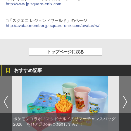
窩座再来 通常版 [DVD]
http://www.jp.square-enix.com
【純正品】Xbox 充電式バッテリー + US
4
B-C ケーブル
￥3,523
【純正品】DualSense ワイヤレスコン
ニンテンドープリペイド番号 9000円|オ
4
4
トローラー ミッドナイト ブラック(CFI-
ンラインコード版
□「スクエニ レジェンドワールド」のページ
￥2,618
ZCT2J01)
http://avatar.member.jp.square-enix.com/avatar/lw/
￥9,000
￥10,737
劇場版「鬼滅の刃」無限城編 第一章 猗
4
窩座再来 完全生産限定版 [Blu-ray]
【国内正規品】Thrustmaster スラスト
5
マスター TH8S シフター - PC、PS4、P
トップページに戻る
ニンテンドープリペイド番号 5000円|オ
5
￥8,698
【純正品】DualSense ワイヤレスコン
S5、PS5 Pro、Xbox One、Xbox Serie
ンラインコード版
5
トローラー(CFI-ZCT2J)
s X|S 対応の高精度 H パターン シフター
￥5,000
おすすめ記事
￥10,737
￥14,141
【Amazon.co.jp限定】劇場版モノノ怪
5
第三章 蛇神 (オリジナル特典:オリジナル
巾着＋メーカー特典:【坤と離】二振りの
剣、十翼より来たる！スタジオ描き下ろ
しイラストボード付) [DVD]
￥8,800
ポケモンコラボ「マクドナルドのサマーチャンスバッグ
2026」をひと足お先に体験してみた！