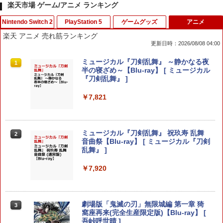
楽天市場 ゲーム/アニメ ランキング
Nintendo Switch 2
PlayStation 5
ゲームグッズ
アニメ
楽天 アニメ 売れ筋ランキング
更新日時：2026/08/08 04:00
Switch2 保護フィルム スイッチ2 保護フ
PRO FREAK V2 Cheeky (通常版) モデ
ミュージカル『刀剣乱舞』 ～静かなる夜
1
1
1
ィルム switch2 フィルム Switch2 ガラ
ル プロフリーク PS5 PS4 NS proチーキ
半の寝ざめ～【Blu-ray】 [ ミュージカル
スフィルム スイッチ2 フィルム ガイド
ー 凹型 FPS 無段階高さ調節 profreek バ
『刀剣乱舞』 ]
貼り付け キット カバー Switch 2 本体
ージョン2 PS4 PS5 nintendo switch プ
アクセサリー Nintendo Switch2 ケース
ロコン対応【定形外郵便のみ送料無料】
￥7,821
可 透明 ブルーライト カット 99％ FIRM
Playstation 5特許取得済み日本製しまリ
E
ス堂
￥1,000
￥1,999
ミュージカル『刀剣乱舞』 祝玖寿 乱舞
2
音曲祭【Blu-ray】 [ ミュージカル『刀剣
乱舞』 ]
【お買い物マラソン期間限定♪最大30％O
＼20%OFF★在庫処分／【最新型】PS5
￥7,920
2
2
FF】【tomtoc公式店】 Switch 2対応 ハ
収納ケース 専用カバー PS5リモートプレ
ードケース FancyCase-G05 Nintendo
ーヤー SONY PlayStation Portal コント
2025年 スイッチ2モデル用 スリムケース
ローラー用 ガラスフィルム付き 強化ガ
持ち運び キャリングケース 耐衝撃 薄型
ラス 保護ケース ハードケース 収納バッ
劇場版「鬼滅の刃」無限城編 第一章 猗
3
ハードポーチ ゲームカード12枚収納 ア
グ 軽量 手提げかばん 液晶保護高透過率
窩座再来(完全生産限定版)【Blu-ray】 [
クセサリーポーチ
キズ 飛散防止
吾峠呼世晴 ]