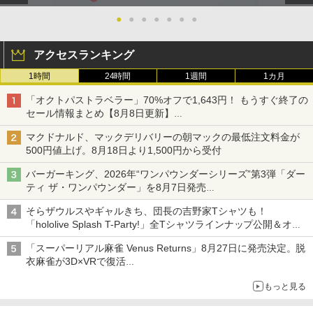
●
●
●
●
●
●
●
アクセスランキング
1時間
24時間
1週間
1カ月
「オクトパストラベラー」70%オフで1,643円！ もうすぐ終了の
セール情報まとめ【8月8日更新】
ニンテンドーeショップでは「大神 絶景版」が67%オフで990円
マクドナルド、マックデリバリーの朝マックの最低注文料金が
500円値上げ。8月18日より1,500円から受付
バーガーキング、2026年“ワンパウンダーシリーズ”第3弾「ダー
ティ ザ・ワンパウンダー」を8月7日発売
「特製ガーリックマヨソース」を使用した超大型チーズバーガー
そらザウルスやギャルきち、団長の吉野家Tシャツも！
「hololive Splash T-Party!」全Tシャツラインナップ公開＆オン
ライン販売開始
「スーパーリアル麻雀 Venus Returns」8月27日に発売決定。脱
衣麻雀が3D×VRで復活
発売から2週間は20%オフになるセールが実施
もっと見る