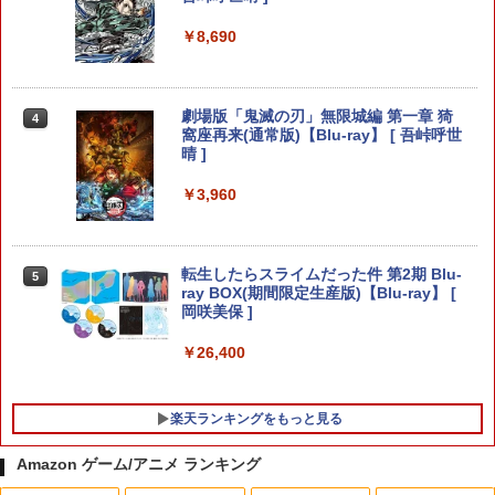
￥2,653
￥2,380
￥8,690
寝たままメガネ メガネ オーバーグラス
【当店独自で＋P10倍★要エントリー】
3
3
劇場版「鬼滅の刃」無限城編 第一章 猗
4
ごろ寝メガネ 眼鏡 怠け者メガネ プリズ
【中古】[PS5] ユニコーンオーバーロー
窩座再来(通常版)【Blu-ray】 [ 吾峠呼世
ム 首 負担 軽減 スマホ 読書 TV が楽しめ
ド(Unicorn Overlord) 通常版 アトラス
晴 ]
る 仰向け プリズム メガネ 反射メガネ ミ
(20240308)
ラー 鏡 便利グッズ 眼鏡をかけたまま 装
￥3,960
着OK ゴロ寝
￥3,080
￥2,980
転生したらスライムだった件 第2期 Blu-
5
DEATH STRANDING 2: ON THE BEAC
4
ray BOX(期間限定生産版)【Blu-ray】 [
H
岡咲美保 ]
Lies of P：コンプリート エディション
4
￥4,889
￥26,400
￥6,782
楽天ランキングをもっと見る
【特典】超新時空ゲイム ネプテューヌ∞
任天堂 【Switch2】スーパーマリオブラ
5
5
PS5版(【早期購入外付特典】【DLC】
ザーズ ワンダー Nintendo Switch 2 Edi
Amazon ゲーム/アニメ ランキング
発売記念グッズ付きスタートダッシュセ
tion ＋ みんなでリンリンパーク [NXS-P