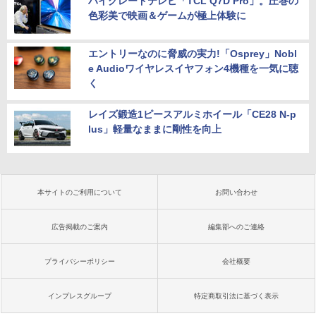
ハイグレードテレビ「TCL Q7D Pro」。圧巻の
色彩美で映画＆ゲームが極上体験に
エントリーなのに脅威の実力!「Osprey」Nobl
e Audioワイヤレスイヤフォン4機種を一気に聴
く
レイズ鍛造1ピースアルミホイール「CE28 N-p
lus」軽量なままに剛性を向上
本サイトのご利用について
お問い合わせ
広告掲載のご案内
編集部へのご連絡
プライバシーポリシー
会社概要
インプレスグループ
特定商取引法に基づく表示