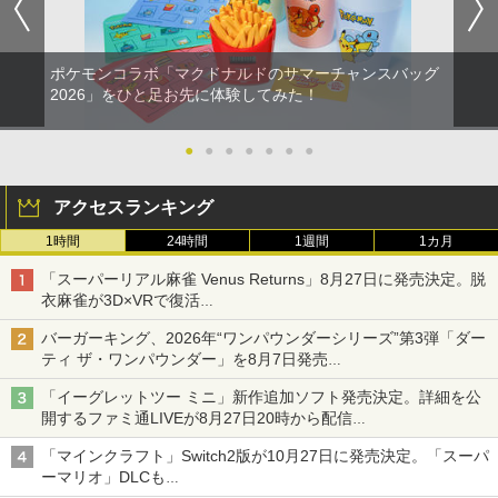
ポケモンコラボ「マクドナルドのサマーチャンスバッグ
2026」をひと足お先に体験してみた！
●
●
●
●
●
●
●
アクセスランキング
1時間
24時間
1週間
1カ月
「スーパーリアル麻雀 Venus Returns」8月27日に発売決定。脱
衣麻雀が3D×VRで復活
発売から2週間は20%オフになるセールが実施
バーガーキング、2026年“ワンパウンダーシリーズ”第3弾「ダー
ティ ザ・ワンパウンダー」を8月7日発売
「特製ガーリックマヨソース」を使用した超大型チーズバーガー
「イーグレットツー ミニ」新作追加ソフト発売決定。詳細を公
開するファミ通LIVEが8月27日20時から配信
シリーズ累計100タイトルへ
「マインクラフト」Switch2版が10月27日に発売決定。「スーパ
ーマリオ」DLCも