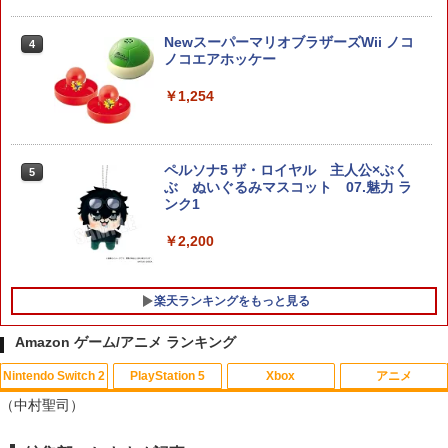
ngman NS ウィングマン NS Lite コンバ
ーター コントローラー 変換アダプター
ホリ Switch2 星のカービィ ぬいポーチ f
4
PS5 XBOX Elite コントローラー用 Swit
NewスーパーマリオブラザーズWii ノコ
or Nintendo Switch 2 カービィ
4
ch PC X-input 対応 正規輸入品
ノコエアホッケー
￥4,980
￥4,980
￥1,254
スクウェア・エニックス 【Switch2】FI
5
【店内全品P10倍 8/4〜要エントリー】
4
ペルソナ5 ザ・ロイヤル 主人公×ぶく
NAL FANTASY VII REBIRTH [POT-P-A
5
【中古】[PS5] 仁王3 通常版 コーエーテ
ぶ ぬいぐるみマスコット 07.魅力 ラ
BMTA NSW2 ファイナルファンタジ-7 リ
クモゲームス(20260206)
ンク1
バ-ス]
￥5,050
￥2,200
￥5,920
楽天ランキングをもっと見る
【店内全品P10倍 8/4〜要エントリー】
5
【中古】[PS5] 亰都ザナドゥ -桜花幻舞-
Amazon ゲーム/アニメ ランキング
(おうかげんぶ) 通常版 日本ファルコム(2
0260716)
Nintendo Switch 2
PlayStation 5
Xbox
アニメ
【中古】【Blu−ray】僕のヒーローアカ
1
￥5,680
（中村聖司）
デミア Vol．3 / 長崎健司【監督】
￥430