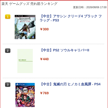
楽天 ゲームグッズ 売れ筋ランキング
更新日時：2026/08/06 17:00
eFootball(TM) Kick-Off! 【Switch2】
PS5 スティックカバー コントローラー
【中古】アサシン クリード4 ブラック フ
1
1
1
RL205-J1
交換用 スティックキャップ PS4 コント
ラッグ - PS3
ローラー / PS5 コントローラー / PS5 コ
ントローラー Edge ハンドル 交換用 周
￥3,600
￥300
辺機器 ホコリ防止 全面保護 快適なグリ
ップ 取付簡単 DualSense DualShock4
対応 ブラック 2個入
￥630
アンサー Switch2/PC用 miniコントロ
【中古】PS2 ソウルキャリバーII
2
2
ーラー ブラック [ANS-SW200BK]
￥440
￥4,370
【中古】 ELDEN RING／PS5
2
￥4,961
ドラゴンクエストXI 過ぎ去りし時を求
【中古】鬼滅の刃 ヒノカミ血風譚 - PS4
3
3
めて S Switch2版
￥769
￥4,930
【8/11まで！抽選で最大全額ポイントバ
3
ック】 【日本語説明書付き】 Brook Wi