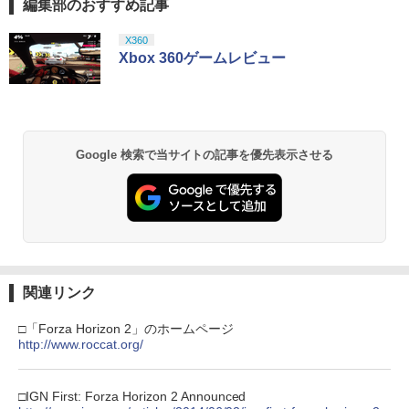
編集部のおすすめ記事
スプラトゥーン レイダース|オンライン
PlayStation 5 デジタル・エディション
Xbox プリペイドカード 10,000円 デジ
劇場版「鬼滅の刃」無限城編 第一章 猗
1
1
1
1
コード版
日本語専用 Console Language: Japan
タルコード 【旧 Xbox ギフトカード】
窩座再来 通常版 [Blu-ray]
ese only (CFI-2200B01)
[オンラインコード]
X360
￥5,832
￥3,964
Xbox 360ゲームレビュー
￥55,000
￥10,000
【バーゲンセール】【中古】Blu-ray▼
2
スター・ウォーズ クローン・ウォーズ
ブルーレイディスク レンタル落ち
スプラトゥーン レイダース -Switch2
劇場版「鬼滅の刃」無限城編 第一章 猗
Beast of Reincarnation -PS5 【特典】
Xbox プリペイドカード 1,000円 デジタ
2
2
￥1,183
2
2
窩座再来 通常版 [DVD]
プロダクトコード 封入
ルコード 【旧 Xbox ギフトカード】 [オ
Google 検索で当サイトの記事を優先表示させる
ンラインコード]
￥6,455
￥3,523
￥7,286
￥1,000
【送料無料】劇場版「鬼滅の刃」無限城
3
編 第一章 猗窩座再来(通常版)【Blu-ra
y】/アニメーション[Blu-ray]【返品種別
A】
Nintendo Switch 2(日本語・国内専用)
劇場版「鬼滅の刃」無限城編 第一章 猗
【純正品】ディスクドライブ(CFI-ZDD1
3
3
【純正品】Xbox ワイヤレス コントロー
3
3
窩座再来 完全生産限定版 [Blu-ray]
J) PlayStation 5
ラー + USB-C® ケーブル
￥4,400
関連リンク
￥55,603
￥8,698
￥11,849
￥8,300
□「Forza Horizon 2」のホームページ
http://www.roccat.org/
【送料無料】私がビーバーになる時 ブル
4
ーレイ+DVDセット/アニメーション[Blu-
【純正品】DualSense ワイヤレスコン
ray]【返品種別A】
Xbox プリペイドカード 5,000円 デジタ
ニンテンドープリペイド番号 9000円|オ
4
4
4
『映画 ラブライブ！蓮ノ空女学院スクー
□IGN First: Forza Horizon 2 Announced
4
トローラー ミッドナイト ブラック(CFI-
ルコード 【旧 Xbox ギフトカード】 [オ
ンラインコード版