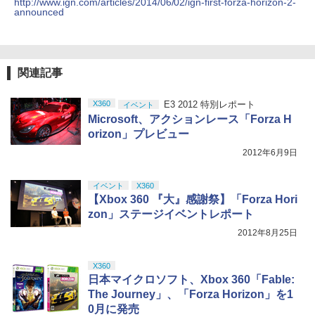
ルアイドルクラブ Bloom Garden Part
http://www.ign.com/articles/2014/06/02/ign-first-forza-horizon-2-
ZCT2J01)
ンラインコード]
￥4,635
y』Blu-ray（特装限定版）
announced
￥9,000
￥10,737
￥5,000
￥8,589
イノセンス【4K ULTRA HD】 [ 士郎正
5
宗 ]
ニンテンドープリペイド番号 5000円|オ
関連記事
5
【純正品】DualSense ワイヤレスコン
【純正品】Xbox ワイヤレス コントロー
ンラインコード版
5
5
劇場版「鬼滅の刃」無限城編 第一章 猗
5
トローラー(CFI-ZCT2J)
ラー (ロボット ホワイト)
￥6,791
窩座再来 完全生産限定版 [DVD]
X360
E3 2012 特別レポート
イベント
￥5,000
￥10,737
￥7,681
Microsoft、アクションレース「Forza H
￥7,828
orizon」プレビュー
2012年6月9日
イベント
X360
【Xbox 360 『大』感謝祭】「Forza Hori
zon」ステージイベントレポート
2012年8月25日
X360
日本マイクロソフト、Xbox 360「Fable:
The Journey」、「Forza Horizon」を1
0月に発売