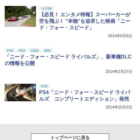
その他
【必見！ エンタメ特報】スーパーカーが
空を飛ぶ！ “本物”を追求した映画「ニー
【Amazon.co.jp限定】劇場版モノノ怪
5
ド・フォー・スピード」
第三章 蛇神 (オリジナル特典:オリジナル
2014年6月6日
巾着＋メーカー特典:【坤と離】二振りの
剣、十翼より来たる！スタジオ描き下ろ
しイラストボード付) [Blu-ray]
PS4
PS3
X360
WIN
「ニード・フォー・スピード ライバルズ」、新車種DLC
￥9,900
の情報を公開
2014年2月27日
PS4
PS4「ニード・フォー・スピード ライバ
ルズ コンプリートエディション」発売
2014年10月2日
トップページに戻る