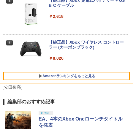
入封入特典】DLCチラシ)
【純正品】Xbox 充電式バッテリー + US
4
タル落ち] [Blu-ray] [ブルーレイ]
【純正品】DualSense ワイヤレスコン
B-C ケーブル
ニンテンドープリペイド番号 9000円|オ
4
4
トローラー ミッドナイト ブラック(CFI-
【特典】ファイナルファンタジー レゾナ
ンラインコード版
￥5,742
4
ZCT2J01)
ンス Switch2版(【初回封入特典】魔導
【中古】MOTHER3
￥2,572
￥2,618
4
船＆かけだし騎士の応援パック・かけだ
￥9,000
し騎士のスタートダッシュパック)
￥10,737
￥5,076
【新品】【PS5HD】PS5用無線コントロ
5
￥6,910
The Quest of Wonders Parade【Blu-r
ーラー ブラック[在庫品]
5
ay】
【純正品】Xbox ワイヤレス コントロー
ニンテンドープリペイド番号 5000円|オ
5
5
【純正品】DualSense ワイヤレスコン
ラー (カーボンブラック)
【中古】ドラゴンクエストVII Reimagin
ンラインコード版
5
￥5,930
5
トローラー(CFI-ZCT2J)
ed -Switch
￥3,003
Switch2 保護フィルム スイッチ2 保護フ
￥8,020
5
￥5,000
ィルム switch2 フィルム Switch2 ガラ
￥10,737
￥6,059
スフィルム スイッチ2 フィルム ガイド
貼り付け キット カバー Switch 2 本体
Amazonランキングをもっと見る
アクセサリー Nintendo Switch2 ケース
可 透明 ブルーライト カット 99％ FIRM
（安田俊亮）
E
￥1,000
編集部のおすすめ記事
【Amazon.co.jp限定】劇場版モノノ怪
1
第三章 蛇神 (Amazon.co.jp限定オリジ
ナル三方背収納ケース付きコレクション)
X ONE
(オリジナル特典:オリジナル巾着＋メー
EA、4本のXbox Oneローンチタイトル
カー特典:【坤と離】二振りの剣、十翼よ
を発表
り来たる！スタジオ描き下ろしイラスト
ボード付) [Blu-ray]