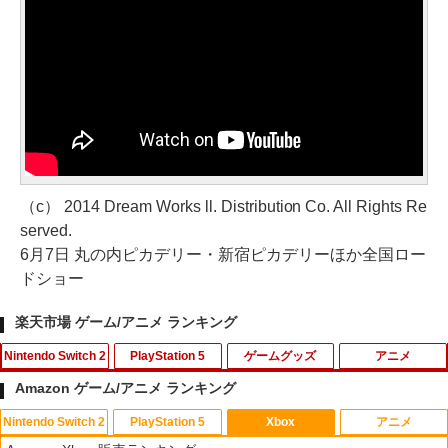
（c） 2014 Dream Works ll. Distribution Co. All Rights Re
served.
6月7日 丸の内ピカデリー・新宿ピカデリーほか全国ロー
ドショー
楽天市場 ゲーム/アニメ ランキング
Nintendo Switch 2
PlayStation 5
ゲームグッズ
アニメ
Amazon ゲーム/アニメ ランキング
Nintendo Switch 2
PlayStation 5
Xbox
アニメ
【8/05.8/10限定！お買い物マラソン×5の
鬼エイム 橙鬼 ハイグレードモデル FPS
送料無料【BRICK game テトリス
【中古】 バグズ・ライフ [レンタル落ち]
1
1
1
1