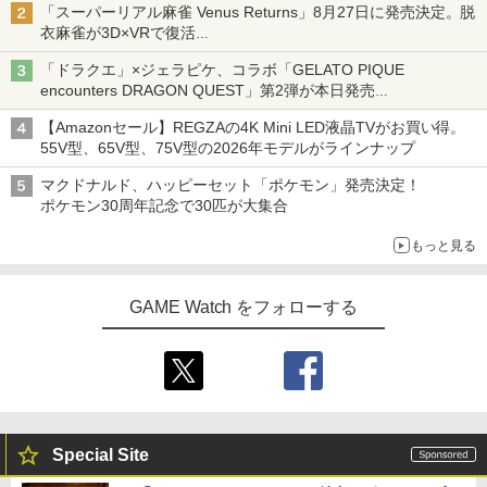
「スーパーリアル麻雀 Venus Returns」8月27日に発売決定。脱
衣麻雀が3D×VRで復活
発売から2週間は20%オフになるセールが実施
「ドラクエ」×ジェラピケ、コラボ「GELATO PIQUE
encounters DRAGON QUEST」第2弾が本日発売
アイスカップに入ったスライムやわたぼう、ベビーサタンなどが
【Amazonセール】REGZAの4K Mini LED液晶TVがお買い得。
オリジナルアートで登場
55V型、65V型、75V型の2026年モデルがラインナップ
マクドナルド、ハッピーセット「ポケモン」発売決定！
ポケモン30周年記念で30匹が大集合
もっと見る
GAME Watch をフォローする
Special Site