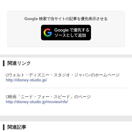
￥10,780
Google 検索で当サイトの記事を優先表示させる
劇場版「鬼滅の刃」無限城編 第一章 猗
2
窩座再来 通常版 [Blu-ray]
￥3,964
関連リンク
劇場版「鬼滅の刃」無限城編 第一章 猗
3
□ウォルト・ディズニー・スタジオ・ジャパンのホームページ
窩座再来 通常版 [DVD]
http://disney-studio.jp/
￥3,523
□映画「ニード・フォー・スピード」のページ
http://disney-studio.jp/movies/nfs/
劇場版「鬼滅の刃」無限城編 第一章 猗
4
窩座再来 完全生産限定版 [Blu-ray]
関連記事
￥8,698