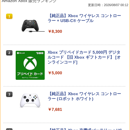
Amazon Xbox 販売ランキング
つく日｜ポイント最大49.5倍】【新品】
エイム向上 リング シリコン製 国産 ステ
ビッグ ゲーム機】ゲームウォッチ ゲ
[Blu-ray] [ブルーレイ]
更新日時：2026/08/07 00:12
あつまれ どうぶつの森 Nintendo Switc
ィック スポンジ PS5 PS4 SWITCH コン
ーム レトロゲーム 景品 粗品 携
h 2 Edition/Switch2【日曜日以外即日発
トローラー 硬さ3種類 計6個入り
帯 暇つぶし 液晶 高齢者 単純 簡
￥1,080
スプラトゥーン レイダース|オンライン
PlayStation 5 デジタル・エディション
【純正品】Xbox ワイヤレス コントロー
送】※レターパック全国送料無料
単 シンプル 単3電池 ミニゲーム
1
1
1
コード版
日本語専用 Console Language: Japan
ラー + USB-C® ケーブル
大きい GAME ポータブル ボケ防
￥2,280
ese only (CFI-2200B01)
止 携帯ゲーム レトロゲーム ブロッ
￥6,156
クくずし
￥5,832
￥8,300
￥55,000
【中古】 レミーのおいしいレストラン
2
￥1,680
[レンタル落ち] [Blu-ray] [ブルーレイ]
JDM：ジャパニーズドリフトマスター
2
【8/05.8/10限定！お買い物マラソン×5の
2
Xbox プリペイドカード 5,000円 デジタ
つく日｜ポイント最大49.5倍】【新品】
￥2,188
2
￥3,388
スプラトゥーン レイダース -Switch2
Beast of Reincarnation -PS5 【特典】
ルコード 【旧 Xbox ギフトカード】 [オ
2
あつまれ どうぶつの森 Nintendo Switc
2
プロダクトコード 封入
ンラインコード]
h 2 Edition/Switch2【日曜日以外即日発
[Switch 2] ぽこ あ ポケモン エキスパン
2
￥6,455
送】※レターパック全国送料無料
ションパス（ダウンロード版）※3,200
ポイントまでご利用可
￥7,286
￥5,000
￥6,156
【中古】ファインディング ニモ＋ファイ
3
￥4,400
ンディング ドリー（2枚セット）ブルー
スーパーボンバーマン コレクション PS5
3
レイディスク〔レンタル落ち〕 レンタル
版
落ち 中古 Blu-ray ブルーレイ
【純正品】Xbox ワイヤレス コントロー
3
Nintendo Switch 2(日本語・国内専用)
【純正品】ディスクドライブ(CFI-ZDD1
3
ラー (ロボット ホワイト)
3
Switch2 カービィのエアライダー BEE-P
￥4,656
3
J) PlayStation 5
￥2,429
-AAABA
【中古】 C55D K Apple Lightning USB
3
￥55,603
3 カメラアダプタ
￥7,681
￥11,849
￥6,680
￥4,600
【特典】METAL GEAR SOLID : MASTE
4
【中古】 モンスターズ インク,モンスタ
R COLLECTION Vol.2 PS5版(【早期購
4
ーズ ユニバーシティ (2巻セット) [レン