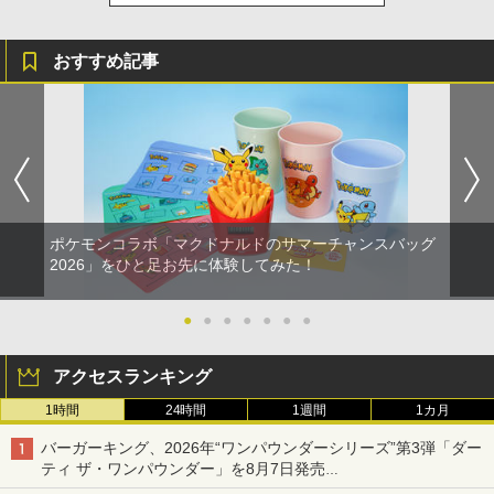
おすすめ記事
ポケモンコラボ「マクドナルドのサマーチャンスバッグ
2026」をひと足お先に体験してみた！
●
●
●
●
●
●
●
アクセスランキング
1時間
24時間
1週間
1カ月
バーガーキング、2026年“ワンパウンダーシリーズ”第3弾「ダー
ティ ザ・ワンパウンダー」を8月7日発売
「特製ガーリックマヨソース」を使用した超大型チーズバーガー