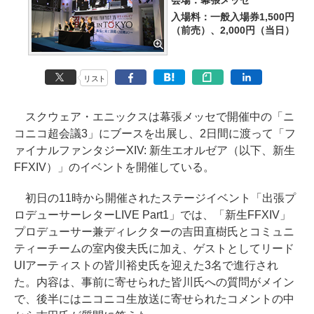
会場：幕張メッセ
入場料：一般入場券1,500円
（前売）、2,000円（当日）
リスト
スクウェア・エニックスは幕張メッセで開催中の「ニ
コニコ超会議3」にブースを出展し、2日間に渡って「フ
ァイナルファンタジーXIV: 新生エオルゼア（以下、新生
FFXIV）」のイベントを開催している。
初日の11時から開催されたステージイベント「出張プ
ロデューサーレターLIVE Part1」では、「新生FFXIV」
プロデューサー兼ディレクターの吉田直樹氏とコミュニ
ティーチームの室内俊夫氏に加え、ゲストとしてリード
UIアーティストの皆川裕史氏を迎えた3名で進行され
た。内容は、事前に寄せられた皆川氏への質問がメイン
で、後半にはニコニコ生放送に寄せられたコメントの中