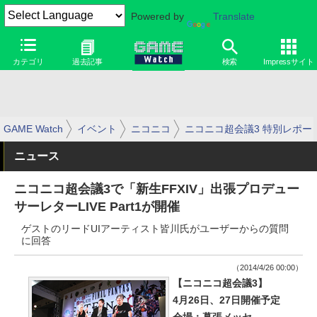
Powered by
Translate
カテゴリ
過去記事
検索
Impressサイト
GAME Watch
イベント
ニコニコ
ニコニコ超会議3 特別レポー
ニュース
ニコニコ超会議3で「新生FFXIV」出張プロデュー
サーレターLIVE Part1が開催
ゲストのリードUIアーティスト皆川氏がユーザーからの質問
に回答
（2014/4/26 00:00）
【ニコニコ超会議3】
4月26日、27日開催予定