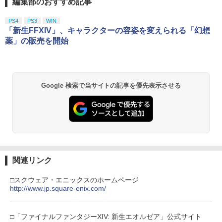
編集部のおすすめ記事
スプラトゥーン レイダース|オンライン
PlayStation 5 デジタル・エディション
【純正品】Xbox ワイヤレス コントロー
劇場版「鬼滅の刃」無限城編 第一章 猗
ンド同梱)
1
1
1
1
コード版
日本語専用 Console Language: Japan
ラー + USB-C® ケーブル
窩座再来 通常版 [Blu-ray]
ese only (CFI-2200B01)
PS4
PS3
WIN
￥350
￥5,832
￥8,300
￥3,982
「新生FFXIV」、キャラクターの容姿を変えられる「幻想
￥55,000
【中古】 打ち上げ花火、下から見るか？
薬」の販売を開始
2
横から見るか？ [レンタル落ち] [Blu-ra
y] [ブルーレイ]
【中古】Rhapsodia ラプソディア
2
【純正品】Xbox ワイヤレス コントロー
2
スプラトゥーン レイダース -Switch2
劇場版「鬼滅の刃」無限城編 第一章 猗
Beast of Reincarnation -PS5 【特典】
ラー (ロボット ホワイト)
2
2
￥190
2
￥350
窩座再来 通常版 [DVD]
プロダクトコード 封入
Google 検索で当サイトの記事を優先表示させる
￥6,449
￥7,681
￥3,523
￥7,286
【中古】【Blu−ray】To LOVEる−とら
3
ぶる−ダークネス 2nd 第1巻 初回生
【中古】ポケパーク2 ~Beyond the Wor
産限定版 ブックレット・イラストカー
【純正品】Xbox ワイヤレス コントロー
3
3
ld~ - Wii
ド2枚・クリアケース付 / 大槻敦史【監
ラー (カーボンブラック)
Nintendo Switch 2(日本語・国内専用)
【Amazon.co.jp限定】劇場版モノノ怪
【純正品】ディスクドライブ(CFI-ZDD1
3
3
督】
3
第三章 蛇神 (Amazon.co.jp限定オリジ
J) PlayStation 5
￥483
￥8,020
ナル三方背収納ケース付きコレクション)
関連リンク
￥56,068
￥1,926
(オリジナル特典:オリジナル巾着＋メー
￥11,849
カー特典:【坤と離】二振りの剣、十翼よ
□スクウェア・エニックスのホームページ
り来たる！スタジオ描き下ろしイラスト
http://www.jp.square-enix.com/
【純正品】Xbox 充電式バッテリー + US
4
ボード付) [Blu-ray]
【SFC互換機/SFC用】連コン16＜レッド
【中古】【Blu−ray】To LOVEる−とら
B-C ケーブル
4
4
＞
【純正品】DualSense ワイヤレスコン
ぶる−ダークネス 2nd 第2巻 初回生
ニンテンドープリペイド番号 9000円|オ
4
4
￥10,780
トローラー ミッドナイト ブラック(CFI-
産限定版 ブックレット・イラストカー
ンラインコード版
□「ファイナルファンタジーXIV: 新生エオルゼア」公式サイト
￥2,618