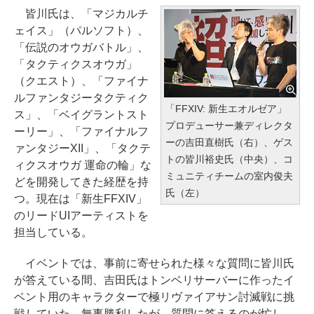
皆川氏は、「マジカルチ
ェイス」（パルソフト）、
「伝説のオウガバトル」、
「タクティクスオウガ」
（クエスト）、「ファイナ
ルファンタジータクティク
「FFXIV: 新生エオルゼア」
ス」、「ベイグラントスト
プロデューサー兼ディレクタ
ーリー」、「ファイナルフ
ーの吉田直樹氏（右）、ゲス
ァンタジーXII」、「タクテ
トの皆川裕史氏（中央）、コ
ィクスオウガ 運命の輪」な
ミュニティチームの室内俊夫
どを開発してきた経歴を持
氏（左）
つ。現在は「新生FFXIV」
のリードUIアーティストを
担当している。
イベントでは、事前に寄せられた様々な質問に皆川氏
が答えている間、吉田氏はトンベリサーバーに作ったイ
ベント用のキャラクターで極リヴァイアサン討滅戦に挑
戦していた。無事勝利したが、質問に答えるのが忙し