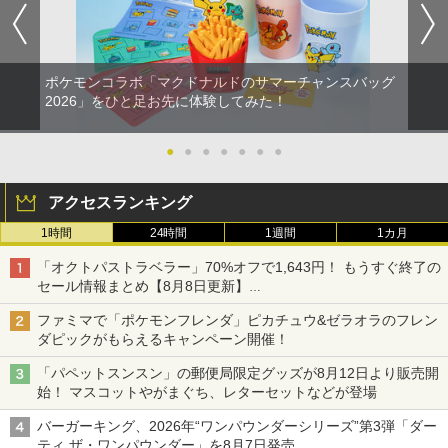
ポケモンコラボ「マクドナルドのサマーチャンスバッグ
2026」をひと足お先に体験してみた！
●
●
●
●
●
●
●
アクセスランキング
1時間
24時間
1週間
1カ月
「オクトパストラベラー」70%オフで1,643円！ もうすぐ終了の
セール情報まとめ【8月8日更新】
ニンテンドーeショップでは「大神 絶景版」が67%オフで990円
ファミマで「ポケモンフレンダ」ピカチュウ&ゼラオラのフレン
ダピックがもらえるキャンペーン開催！
「パペットスンスン」の郵便局限定グッズが8月12日より販売開
始！ マスコットやがまぐち、レターセットなどが登場
バーガーキング、2026年“ワンパウンダーシリーズ”第3弾「ダー
ティ ザ・ワンパウンダー」を8月7日発売