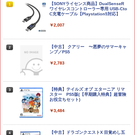
空の軌跡 the 2nd Nintendo Switch 2 E
【SONYライセンス商品】DualSenseR
1
1
dition 通常版 【Switch2】 NXS-P-BTW
ワイヤレスコントローラー専用 USB-Cto
MC
C充電ケーブル【Playstation5対応】
￥7,696
￥2,007
任天堂 【Switch2】ゼルダの伝説 ブレス
【中古】 クアリー 〜悪夢のサマーキャ
2
2
オブ ザ ワイルド Nintendo Switch 2 Ed
ンプ／PS5
ition [NXS-P-AAAAH NSW2 ゼルダノデ
ンセツ ブレス オブ ザ ワイルド]
￥2,783
￥7,710
【特典】テイルズ オブ エターニア リマ
3
スター PS5版(【早期購入特典】超冒険
ELDEN RING Tarnished Edition 【Swit
3
お役立ちセット)
ch2】 POT-P-AAF6C
￥3,484
￥7,757
【中古】ドラゴンクエストX 目覚めし五
4