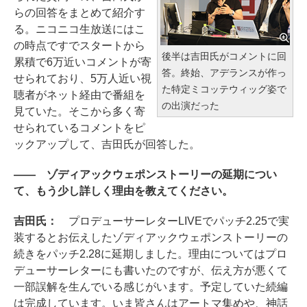
らの回答をまとめて紹介す
る。ニコニコ生放送にはこ
の時点ですでスタートから
後半は吉田氏がコメントに回
累積で6万近いコメントが寄
答。終始、アデランスが作っ
せられており、5万人近い視
た特定ミコッテウィッグ姿で
聴者がネット経由で番組を
の出演だった
見ていた。そこから多く寄
せられているコメントをピ
ックアップして、吉田氏が回答した。
―― ゾディアックウェポンストーリーの延期につい
て、もう少し詳しく理由を教えてください。
吉田氏：
プロデューサーレターLIVEでパッチ2.25で実
装するとお伝えしたゾディアックウェポンストーリーの
続きをパッチ2.28に延期しました。理由についてはプロ
デューサーレターにも書いたのですが、伝え方が悪くて
一部誤解を生んでいる感じがいます。予定していた続編
は完成しています。いま皆さんはアートマ集めや、神話