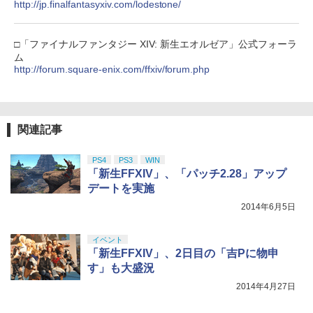
ZCT2J01)
ド2枚・クリアケース付 / 大槻敦史【監
￥1,817
http://jp.finalfantasyxiv.com/lodestone/
督】
￥9,000
￥10,737
劇場版「鬼滅の刃」無限城編 第一章 猗
4
￥3,687
□「ファイナルファンタジー XIV: 新生エオルゼア」公式フォーラ
窩座再来 完全生産限定版 [Blu-ray]
【国内正規品】Thrustmaster スラスト
5
ム
Switch2 ケース 名入れ パステルカラー
マスター TH8S シフター - PC、PS4、P
5
ニンテンドープリペイド番号 5000円|オ
http://forum.square-enix.com/ffxiv/forum.php
5
￥8,698
スイッチ2かわいい Nintendo 対応 スイ
【純正品】DualSense ワイヤレスコン
S5、PS5 Pro、Xbox One、Xbox Serie
ンラインコード版
5
ッチ スイッチツー ニンテンドー カバー
トローラー(CFI-ZCT2J)
s X|S 対応の高精度 H パターン シフター
【送料無料】劇場版「鬼滅の刃」無限城
5
ポーチ ストラップ 新型 ジョイコン ソフ
編 第一章 猗窩座再来(通常版)【Blu-ra
￥5,000
ト ケーブルなど 収納可能 クリスマス ギ
y】/アニメーション[Blu-ray]【返品種別
￥10,737
￥14,141
フト プレゼント 送料無料
A】
関連記事
『映画 ラブライブ！蓮ノ空女学院スクー
5
ルアイドルクラブ Bloom Garden Part
￥2,880
￥4,400
y』Blu-ray（特装限定版）
PS4
PS3
WIN
「新生FFXIV」、「パッチ2.28」アップ
￥8,589
デートを実施
2014年6月5日
イベント
「新生FFXIV」、2日目の「吉Pに物申
す」も大盛況
2014年4月27日