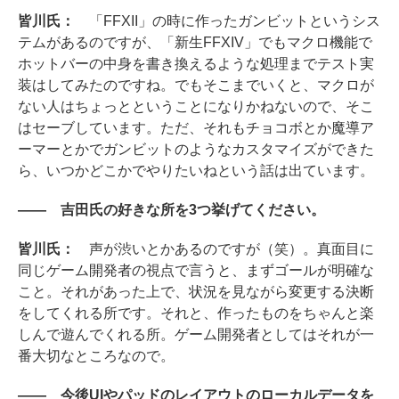
皆川氏：
「FFXII」の時に作ったガンビットというシス
テムがあるのですが、「新生FFXIV」でもマクロ機能で
ホットバーの中身を書き換えるような処理までテスト実
装はしてみたのですね。でもそこまでいくと、マクロが
ない人はちょっとということになりかねないので、そこ
はセーブしています。ただ、それもチョコボとか魔導ア
ーマーとかでガンビットのようなカスタマイズができた
ら、いつかどこかでやりたいねという話は出ています。
―― 吉田氏の好きな所を3つ挙げてください。
皆川氏：
声が渋いとかあるのですが（笑）。真面目に
同じゲーム開発者の視点で言うと、まずゴールが明確な
こと。それがあった上で、状況を見ながら変更する決断
をしてくれる所です。それと、作ったものをちゃんと楽
しんで遊んでくれる所。ゲーム開発者としてはそれが一
番大切なところなので。
―― 今後UIやパッドのレイアウトのローカルデータを