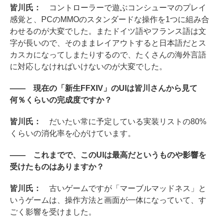
皆川氏：
コントローラーで遊ぶコンシューマのプレイ
感覚と、PCのMMOのスタンダードな操作を1つに組み合
わせるのが大変でした。またドイツ語やフランス語は文
字が長いので、そのままレイアウトすると日本語だとス
カスカになってしまたりするので、たくさんの海外言語
に対応しなければいけないのが大変でした。
―― 現在の「新生FFXIV」のUIは皆川さんから見て
何％くらいの完成度ですか？
皆川氏：
だいたい常に予定している実装リストの80%
くらいの消化率を心がけています。
―― これまでで、このUIは最高だというものや影響を
受けたものはありますか？
皆川氏：
古いゲームですが「マーブルマッドネス」と
いうゲームは、操作方法と画面が一体になっていて、す
ごく影響を受けました。