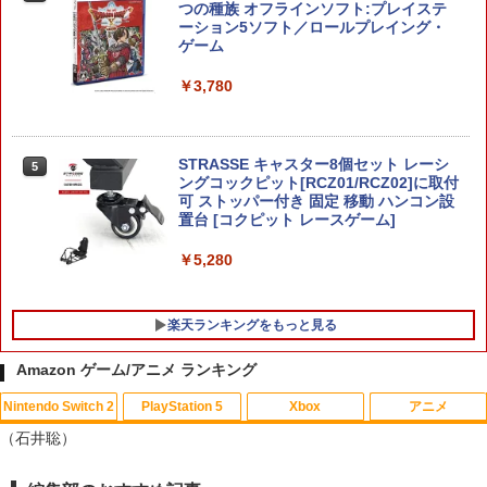
ポケモン 【Switch2】ぽこ あ ポケモン
つの種族 オフラインソフト:プレイステ
4
[POT-P-AAB5A NSW2 ポコ ア ポケモン]
ーション5ソフト／ロールプレイング・
ゲーム
￥7,880
￥3,780
【特典】ほの暮しの庭 switch2版(【初
STRASSE キャスター8個セット レーシ
5
5
回外付特典】切り取れるクリアカード)
ングコックピット[RCZ01/RCZ02]に取付
可 ストッパー付き 固定 移動 ハンコン設
置台 [コクピット レースゲーム]
￥8,118
￥5,280
楽天ランキングをもっと見る
Amazon ゲーム/アニメ ランキング
Nintendo Switch 2
PlayStation 5
Xbox
アニメ
【中古】フェイスニングで表情豊かに印
【中古】 二ノ国 [レンタル落ち] [Blu-ra
1
1
（石井聡）
象アップ 大人のDS顔トレーニング(顔認
y] [ブルーレイ]
識カートリッジ「フェイスニングスキャ
ン」＆ニンテンドーDSシリーズ専用スタ
￥87