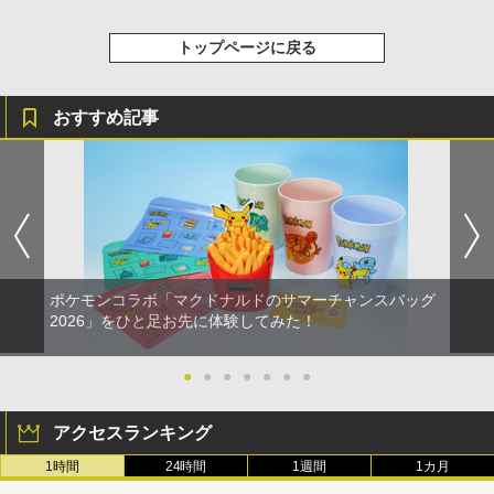
トップページに戻る
おすすめ記事
ポケモンコラボ「マクドナルドのサマーチャンスバッグ
2026」をひと足お先に体験してみた！
●
●
●
●
●
●
●
アクセスランキング
1時間
24時間
1週間
1カ月