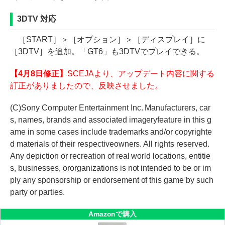
3DTV 対応
［START］＞［オプション］＞［ディスプレイ］に
［3DTV］を追加。「GT6」も3DTVでプレイできる。
【4月8日修正】
SCEJAより、アップデート内容に関する
訂正がありましたので、反映させました。
(C)Sony Computer Entertainment Inc. Manufacturers, car
s, names, brands and associated imageryfeature in this g
ame in some cases include trademarks and/or copyrighte
d materials of their respectiveowners. All rights reserved.
Any depiction or recreation of real world locations, entitie
s, businesses, ororganizations is not intended to be or im
ply any sponsorship or endorsement of this game by such
party or parties.
Amazonで購入