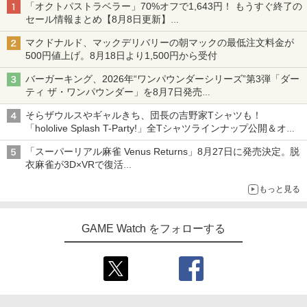
「オクトパストラベラー」70%オフで1,643円！ もうすぐ終了の
セール情報まとめ【8月8日更新】
ニンテンドーeショップでは「大神 絶景版」が67%オフで990円
マクドナルド、マックデリバリーの朝マックの最低注文料金が
500円値上げ。8月18日より1,500円から受付
バーガーキング、2026年“ワンパウンダーシリーズ”第3弾「ダー
ティ ザ・ワンパウンダー」を8月7日発売
「特製ガーリックマヨソース」を使用した超大型チーズバーガー
そらザウルスやギャルきち、団長の吉野家Tシャツも！
「hololive Splash T-Party!」全Tシャツラインナップ公開＆オン
ライン販売開始
「スーパーリアル麻雀 Venus Returns」8月27日に発売決定。脱
衣麻雀が3D×VRで復活
発売から2週間は20%オフになるセールが実施
もっと見る
GAME Watch をフォローする