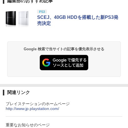
編集部のおすすめ記事
スプラトゥーン レイダース|オンライン
PlayStation 5 デジタル・エディション
【純正品】Xbox ワイヤレス コントロー
劇場版「鬼滅の刃」無限城編 第一章 猗
1
1
1
1
コード版
日本語専用 Console Language: Japan
ラー + USB-C® ケーブル
窩座再来 通常版 [Blu-ray]
ese only (CFI-2200B01)
PS3
￥5,832
￥8,300
￥3,982
SCEJ、40GB HDDを搭載した新PS3発
￥55,000
【中古】【Blu−ray】トイ・ストーリー3
売決定
2
スーパー・セット / リー・アンクリッ
チ【監督】
【純正品】Xbox ワイヤレス コントロー
2
スプラトゥーン レイダース -Switch2
劇場版「鬼滅の刃」無限城編 第一章 猗
Beast of Reincarnation -PS5 【特典】
ラー (ロボット ホワイト)
2
2
￥1,648
2
窩座再来 通常版 [DVD]
プロダクトコード 封入
Google 検索で当サイトの記事を優先表示させる
￥6,446
￥7,681
￥3,523
￥7,286
【送料無料】劇場版「鬼滅の刃」無限城
3
編 第一章 猗窩座再来(通常版)【Blu-ra
y】/アニメーション[Blu-ray]【返品種別
【純正品】Xbox ワイヤレス コントロー
3
A】
ラー (カーボンブラック)
Nintendo Switch 2(日本語・国内専用)
【Amazon.co.jp限定】劇場版モノノ怪
【純正品】ディスクドライブ(CFI-ZDD1
3
3
3
第三章 蛇神 (Amazon.co.jp限定オリジ
J) PlayStation 5
￥4,400
￥8,020
ナル三方背収納ケース付きコレクション)
関連リンク
￥55,491
(オリジナル特典:オリジナル巾着＋メー
￥11,980
カー特典:【坤と離】二振りの剣、十翼よ
プレイステーションのホームページ
り来たる！スタジオ描き下ろしイラスト
http://www.jp.playstation.com/
サマーウォーズ ブルーレイ blu-ray 劇場
【純正品】Xbox 充電式バッテリー + US
4
4
ボード付) [Blu-ray]
版 北米版 最新盤 アニメ ブルーレイ 細田
B-C ケーブル
【純正品】DualSense ワイヤレスコン
守 summer wars BD USA正規品 海外版
ニンテンドープリペイド番号 9000円|オ
4
4
￥10,780
トローラー ミッドナイト ブラック(CFI-
日本語 英語 他言語 Summer Wars
ンラインコード版
重要なお知らせのページ
￥2,618