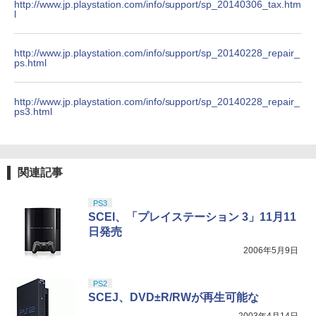
ZCT2J01)
http://www.jp.playstation.com/info/support/sp_20140306_tax.htm
l
￥5,500
￥9,000
￥10,737
劇場版「鬼滅の刃」無限城編 第一章 猗
4
窩座再来 完全生産限定版 [Blu-ray]
http://www.jp.playstation.com/info/support/sp_20140228_repair_
【国内正規品】Thrustmaster スラスト
5
ps.html
マスター TH8S シフター - PC、PS4、P
シュタインズ・ゲート コンプリート シ
ニンテンドープリペイド番号 5000円|オ
5
5
￥8,698
【純正品】DualSense ワイヤレスコン
S5、PS5 Pro、Xbox One、Xbox Serie
リーズ ブルーレイ 全話 Steins Gate : T
ンラインコード版
5
トローラー(CFI-ZCT2J)
s X|S 対応の高精度 H パターン シフター
he Complete Series STEINS;GATE シ
http://www.jp.playstation.com/info/support/sp_20140228_repair_
ュタインズゲート blu-ray Steins ; Gate
￥5,000
ps3.html
全話 廉価版 日本語 英語 正規品 シュタイ
￥10,737
￥14,141
ンズ ゲート ブルーレイ コンプリート シ
【Amazon.co.jp限定】劇場版モノノ怪
5
リーズ リージョン B
第三章 蛇神 (オリジナル特典:オリジナル
巾着＋メーカー特典:【坤と離】二振りの
￥5,500
剣、十翼より来たる！スタジオ描き下ろ
関連記事
しイラストボード付) [DVD]
PS3
￥8,800
SCEI、「プレイステーション 3」11月11
日発売
2006年5月9日
PS2
SCEJ、DVD±R/RWが再生可能な
2003年4月14日