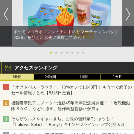
ポケモンコラボ「マクドナルドのサマーチャンスバッグ
2026」をひと足お先に体験してみた！
●
●
●
●
●
●
●
アクセスランキング
1時間
24時間
1週間
1カ月
「オクトパストラベラー」70%オフで1,643円！ もうすぐ終了の
セール情報まとめ【8月8日更新】
ニンテンドーeショップでは「大神 絶景版」が67%オフで990円
後藤隆幸氏アニメーター活動45年周年記念展開催！ 「攻殻機動
隊 S.A.C.」など生原画、総作画監督修正が展示
そらザウルスやギャルきち、団長の吉野家Tシャツも！
「hololive Splash T-Party!」全Tシャツラインナップ公開＆オン
ライン販売開始