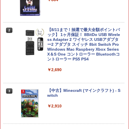
ゼノブレイド ディフィニティブ エディ
ケース コントローラーカバー 保護カバ
ション]
ー 保護ケース DualSense オープン設計
人気 オススメ 装着したまま充電可能 白
黒赤青 コントローラー用ケース
￥6,810
￥580
【8/11まで！抽選で最大全額ポイントバ
2
ック】 1ヶ月保証！ 8BitDo USB Wirele
ss Adapter 2 ワイヤレス USBアダプタ
ヨッシーとフカシギの図鑑
2
ー2 アダプタ スイッチ 8bit Switch Pro
Windows Mac Raspbery Xbox Series
【楽天1位】【即日発送】PS5 コントロ
￥7,021
2
X＆S One コントローラー Bluetoothコ
ーラー 充電スタンド ps5 DualSense Ed
ントローラー PS5 PS4
ge コントローラー 充電器 USB給電式 充
電スタンド ソニー プレイステーション5
PlayStation5 コントローラー対応 プレ
￥2,690
ステ コントローラー 急速 プレステ5 LE
Dライト
FINAL FANTASY X/X-2 HD Remaster
3
【Switch2】 POT-P-ABPVA
￥1,980
【中古】Minecraft (マインクラフト) - S
3
witch
￥7,106
￥2,910
【新品】PS5 Dead by Daylight スペシ
3
ャルエディション 公式日本版【CERO:
Z】【メール便】
MAGES. 【Joshinオリジナル特典付】
4
【Switch2】STEINS;GATE RE:BOOT