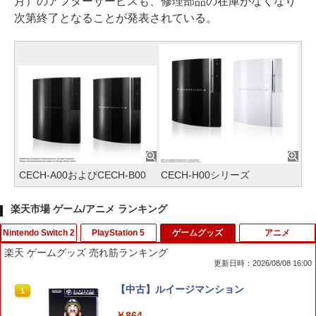
月）のアフターサービスも、修理部品の在庫がなくなり
次第終了となることが発表されている。
CECH-A00およびCECH-B00
CECH-H00シリーズ
楽天市場 ゲーム/アニメ ランキング
Nintendo Switch 2
PlayStation 5
ゲームグッズ
アニメ
楽天 ゲームグッズ 売れ筋ランキング
更新日時：2026/08/08 16:00
任天堂 【Switch2】ゼノブレイド ディフ
PS5コントローラー用シリコンケース Pl
【中古】ルイージマンション
1
1
1
ィニティブ・エディション Nintendo S
ayStation5用 プレイステーション プレ
witch 2 Edition [NXS-P-AUBQB NSW2
ステ5用 シリコンカバー コントローラー
￥864