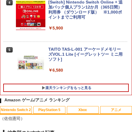
（シュタインズゲート リブート） 通常
￥3,220
[Switch] Nintendo Switch Online + 追
4
版 [BEE-P-AB55A NSW2 シュタインズ
加パック個人プラン12か月（365日間）
ゲ-ト リブ-ト ツウジョウ]
利用券 （ダウンロード版） ※1,000ポ
イントまでご利用可
￥7,290
【当店独自で＋P10倍★要エントリー】
4
￥5,900
【中古】[PS5] ファンタジーライフi グル
グルの竜と時をぬすむ少女 レベルファイ
ブ(20250522)
龍の国 ルーンファクトリー Nintendo S
5
witch 2 Edition
￥3,980
TAITO TAS-L-001 アーケードメモリー
5
ズVOL.1 Lite [イーグレットツー ミニ用
ソフト]
￥7,458
￥6,580
●【中古】 クレールオブスキュール：エ
5
クスペディション33 PS5 【CERO Z(18
才以上対象)】
楽天ランキングをもっと見る
￥5,010
Amazon ゲーム/アニメ ランキング
Nintendo Switch 2
PlayStation 5
Xbox
アニメ
【中古】【Blu−ray】この世界の片隅
1
（佐伯憲司）
に ブックレット付 / 片渕須直【監督】
￥1,412