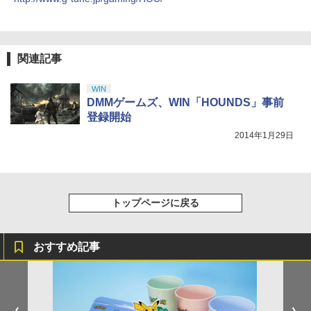
￥10,737
【Amazon.co.jp限定】劇場版モノノ怪
5
第三章 蛇神 (オリジナル特典:オリジナル
巾着＋メーカー特典:【坤と離】二振りの
関連記事
剣、十翼より来たる！スタジオ描き下ろ
しイラストボード付) [DVD]
WIN
￥8,800
DMMゲームズ、WIN「HOUNDS」事前
登録開始
2014年1月29日
トップページに戻る
おすすめ記事