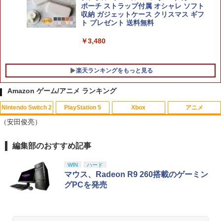
￥5,742
ポーチ ストラップ付属 オシャレ ソフト
収納 ガジェットケース クリスマス ギフ
ト プレゼント 送料無料
￥3,480
楽天ランキングをもっと見る
Amazon ゲーム/アニメ ランキング
Nintendo Switch 2
PlayStation 5
Xbox
アニメ
【中古】アナと雪の女王 MovieNEX [ブ
1
（安田俊亮）
ルーレイ+DVD+デジタルコピー（クラウ
ド対応）+MovieNEXワールド] [Blu-ray]
編集部のおすすめ記事
スプラトゥーン レイダース|オンライン
PlayStation 5 デジタル・エディション
【純正品】Xbox ワイヤレス コントロー
【Amazon.co.jp限定】劇場版モノノ怪
1
1
1
1
￥1,100
コード版
日本語専用 Console Language: Japan
ラー + USB-C® ケーブル
第三章 蛇神 (Amazon.co.jp限定オリジ
ese only (CFI-2200B01)
ナル三方背収納ケース付きコレクション)
WIN
ハード
(オリジナル特典:オリジナル巾着＋メー
￥5,832
￥8,300
マウス、Radeon R9 260搭載のゲーミン
カー特典:【坤と離】二振りの剣、十翼よ
￥55,000
グPCを発売
機動戦士ガンダムSEED FREEDOM(通常
2
り来たる！スタジオ描き下ろしイラスト
版)【Blu-ray】 [ 矢立肇 ]
ボード付) [Blu-ray]
【純正品】Xbox ワイヤレス コントロー
2
￥4,032
￥10,780
スプラトゥーン レイダース -Switch2
Beast of Reincarnation -PS5 【特典】
ラー (ロボット ホワイト)
2
2