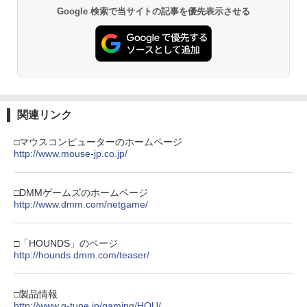
プロダクトコード 封入
Google 検索で当サイトの記事を優先表示させる
￥6,445
￥7,681
￥7,286
空飛ぶゆうれい船【Blu-ray】 [ 石ノ森章
3
劇場版「鬼滅の刃」無限城編 第一章 猗
2
太郎 ]
窩座再来 通常版 [Blu-ray]
【純正品】Xbox 充電式バッテリー + US
3
￥4,400
￥3,964
B-C ケーブル
Nintendo Switch 2(日本語・国内専用)
【純正品】ディスクドライブ(CFI-ZDD1
3
3
J) PlayStation 5
￥2,618
関連リンク
￥55,871
￥11,849
映画『THE FIRST SLAM DUNK』 STAN
4
劇場版「鬼滅の刃」無限城編 第一章 猗
3
□マウスコンピューターのホームページ
DARD EDITION【4K ULTRA HD】（早
窩座再来 通常版 [DVD]
http://www.mouse-jp.co.jp/
期予約特典なし） [ 井上雄彦 ]
【純正品】Xbox ワイヤレス コントロー
4
￥3,523
【純正品】DualSense ワイヤレスコン
ラー (カーボンブラック)
ニンテンドープリペイド番号 9000円|オ
4
￥5,280
4
トローラー ミッドナイト ブラック(CFI-
ンラインコード版
□DMMゲームズのホームページ
ZCT2J01)
￥8,020
http://www.dmm.com/netgame/
￥9,000
￥10,737
【特典】攻殻機動隊 SAC_2045 最後の
5
劇場版「鬼滅の刃」無限城編 第一章 猗
4
人間(特装限定版)【Blu-ray】(第1弾・第
□「HOUNDS」のページ
窩座再来 完全生産限定版 [Blu-ray]
【純正品】Xbox Elite ワイヤレス コン
2弾キービジュアル使用ステッカーセッ
http://hounds.dmm.com/teaser/
5
トローラー Series 2 Core Edition (ホワ
ト(2枚1セット・袋入れ)) [ 士郎正宗 ]
ニンテンドープリペイド番号 5000円|オ
5
￥8,698
【純正品】DualSense ワイヤレスコン
イト)
ンラインコード版
5
トローラー(CFI-ZCT2J)
￥5,535
□製品情報
￥18,500
￥5,000
http://www.g-tune.jp/gaming/HOU/