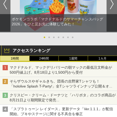
ポケモンコラボ「マクドナルドのサマーチャンスバッグ
2026」をひと足お先に体験してみた！
●
●
●
●
●
●
●
アクセスランキング
1時間
24時間
1週間
1カ月
マクドナルド、マックデリバリーの朝マックの最低注文料金が
500円値上げ。8月18日より1,500円から受付
そらザウルスやギャルきち、団長の吉野家Tシャツも！
「hololive Splash T-Party!」全Tシャツラインナップ公開＆オン
ライン販売開始
クリスピー・クリーム・ドーナツと「ハリポタ」のコラボ商品が
8月21日より期間限定で発売
組分け帽子ドーナツなど見た目も楽しい商品が登場
「スプラトゥーン レイダース」更新データ「Ver.1.1.1」が配信
開始。ブキやステージに関する不具合を修正