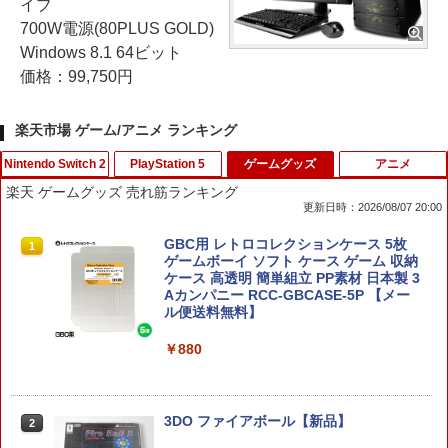
イブ
700W電源(80PLUS GOLD)
Windows 8.1 64ビット
価格：99,750円
楽天市場 ゲーム/アニメ ランキング
Nintendo Switch 2
PlayStation 5
ゲームグッズ
アニメ
楽天 ゲームグッズ 売れ筋ランキング
更新日時：2026/08/07 20:00
【新品】Switch2 eFootball Kick-Off!
[メール便OK]【新品】【PS5】CRYSTA
GBC用 レトロコレクションケース 5枚
1
1
1
【メール便】
R -クライスタ- ［PS5版］[在庫品]
ゲームボーイ ソフト ケース ゲーム 収納
ケース 高透明 簡単組立 PP素材 日本製 3
Aカンパニー RCC-GBCASE-5P 【メー
￥3,800
￥2,560
ル便送料無料】
￥880
テーブルモード専用 ポータブルUSBハブ
【SQUARE ENIX】【中古品】スクウェ
2
2
スタンド 2ポート for Nintendo Switch
ア・エニックス『ドラゴンクエストVII R
2
eimagined』ELJM-30807 PS5 ゲームソ
3DO ファイアボール【新品】
2
フト 1週間保証【中古】