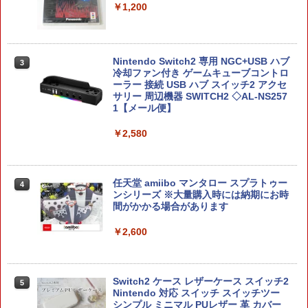
￥3,980
￥1,200
￥3,296
スクウェア・エニックス ドラゴンクエス
3
Nintendo Switch2 専用 NGC+USB ハブ
3
トXI 過ぎ去りし時を求めて S【Switch
[メール便OK]【新品】【PS5】メタファ
3
冷却ファン付き ゲームキューブコントロ
2】 POTPAANVA [POTPAANVA]
ー：リファンタジオ［PS5版］[在庫品]
ーラー 接続 USB ハブ スイッチ2 アクセ
サリー 周辺機器 SWITCH2 ◇AL-NS257
￥4,920
￥4,050
1【メール便】
￥2,580
ドラゴンクエストXI 過ぎ去りし時を求
4
【中古】PS5ソフト アサシン クリード
めて S Switch2版
4
シャドウズ スタンダードエディション
任天堂 amiibo マンタロー スプラトゥー
4
【佐々店】
￥4,930
ンシリーズ ※大量購入時には納期にお時
間がかかる場合があります
￥5,000
￥2,600
【当店独自で＋P10倍★要エントリー】
5
【中古】[Switch2] ドラゴンクエストVII
【特典】METAL GEAR SOLID : MASTE
Reimagined(ドラクエ7 リイマジンド)
5
R COLLECTION Vol.2 PS5版(【早期購
スクウェア・エニックス(20260205)
Switch2 ケース レザーケース スイッチ2
5
入封入特典】DLCチラシ)
Nintendo 対応 スイッチ スイッチツー
￥5,080
シンプル ミニマル PUレザー 革 カバー