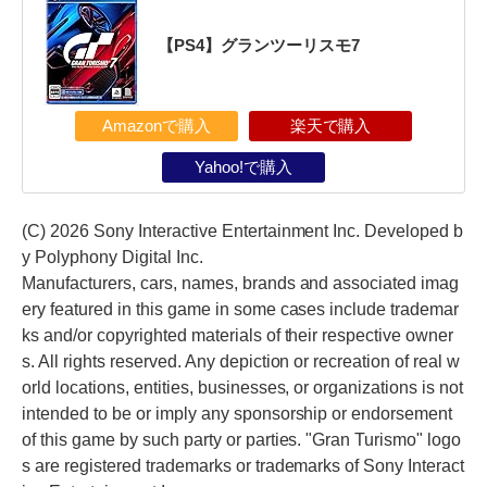
【PS4】グランツーリスモ7
Amazonで購入
楽天で購入
Yahoo!で購入
(C) 2026 Sony Interactive Entertainment Inc. Developed b
y Polyphony Digital Inc.
Manufacturers, cars, names, brands and associated imag
ery featured in this game in some cases include trademar
ks and/or copyrighted materials of their respective owner
s. All rights reserved. Any depiction or recreation of real w
orld locations, entities, businesses, or organizations is not
intended to be or imply any sponsorship or endorsement
of this game by such party or parties. "Gran Turismo" logo
s are registered trademarks or trademarks of Sony Interact