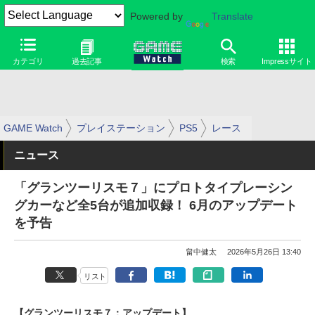
Powered by
Translate
カテゴリ
過去記事
検索
Impressサイト
GAME Watch
プレイステーション
PS5
レース
ニュース
「グランツーリスモ７」にプロトタイプレーシン
グカーなど全5台が追加収録！ 6月のアップデート
を予告
畠中健太
2026年5月26日 13:40
リスト
【グランツーリスモ７：アップデート】