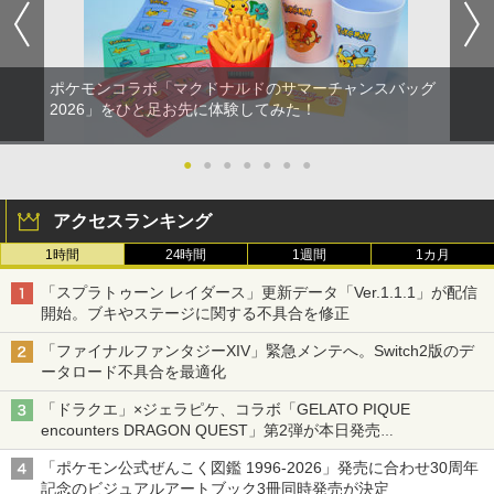
ポケモンコラボ「マクドナルドのサマーチャンスバッグ
2026」をひと足お先に体験してみた！
●
●
●
●
●
●
●
アクセスランキング
1時間
24時間
1週間
1カ月
「スプラトゥーン レイダース」更新データ「Ver.1.1.1」が配信
開始。ブキやステージに関する不具合を修正
「ファイナルファンタジーXIV」緊急メンテへ。Switch2版のデ
ータロード不具合を最適化
「ドラクエ」×ジェラピケ、コラボ「GELATO PIQUE
encounters DRAGON QUEST」第2弾が本日発売
アイスカップに入ったスライムやわたぼう、ベビーサタンなどが
「ポケモン公式ぜんこく図鑑 1996-2026」発売に合わせ30周年
オリジナルアートで登場
記念のビジュアルアートブック3冊同時発売が決定