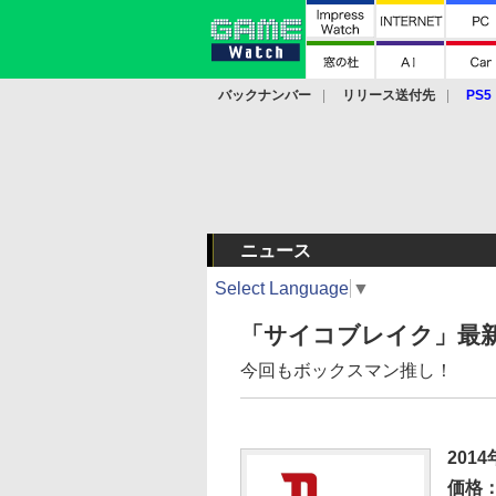
バックナンバー
リリース送付先
PS5
モバイル
eスポーツ
クラウド
PS
ニュース
Select Language
▼
「サイコブレイク」最
今回もボックスマン推し！
201
価格