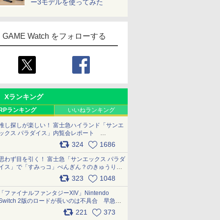
ー3モデルを使ってみた
GAME Watch をフォローする
Xランキング
RPランキング
いいねランキング
推し探しが楽しい！ 富士急ハイランド「サンエ
ックス パラダイス」内覧会レポート
pic.x.com/p718c0QB0k
324
1686
思わず目を引く！ 富士急「サンエックス パラダ
イス」で「すみっコ」ぺんぎん？のきゅうりド
ッグを食べてみた イラストそのままのメニュ
323
1048
ー化に挑戦。これが意外にもおいしい
pic.x.com/Kgl04hZaeg
「ファイナルファンタジーXIV」Nintendo
Switch 2版のロードが長いのは不具合 早急に
アップデートできるよう対応中
221
373
pic.x.com/s9S3nRCAGa