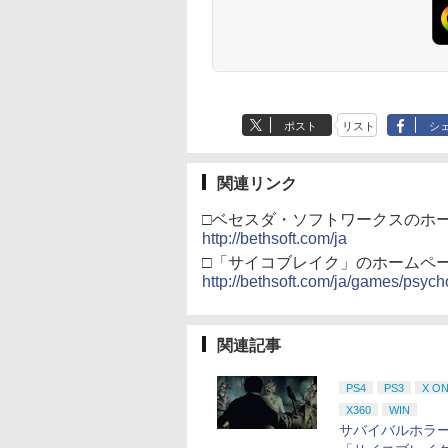
の剣、十翼より来た
る！スタジオ描き下ろ
しイラストボード付)
[Blu-ray]
ポスト
リスト
シ
関連リンク
□ベセスダ・ソフトワークスのホ
http://bethsoft.com/ja
□「サイコブレイク」のホームペ
http://bethsoft.com/ja/games/psyc
関連記事
PS4
PS3
X O
X360
WIN
サバイバルホラ