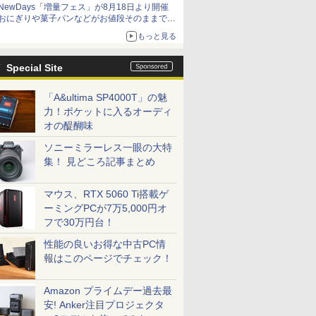
NewDays「増量フェス」が8月18日より開催
おにぎりや菓子パンなどがお値段そのままで最
大50%増量！
もっと見る
Special Site
「A&ultima SP4000T」の魅
力！ポケットに入るオーディ
オの醍醐味
ソニーミラーレス一眼の大特
集！ 見どころ記事まとめ
マウス、RTX 5060 Ti搭載ゲ
ーミングPCが7万5,000円オ
フで30万円台！
性能の良いお得な中古PC情
報はこのページでチェック！
Amazon プライムデー過去最
安! Anker注目プロジェクタ