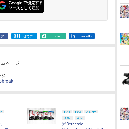
ェア
はてブ
note
LinkedIn
ームページ
ージ
hobreak
NE
PS4
PS3
X ONE
X360
WIN
ー、
米Bethesda