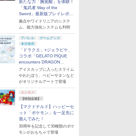
新たな力「腕覚醒」を体験！
「鬼武者 Way of the
Sword」最新版プレイレポー
ト
拠点やワイドリニアのシステ
ム、能力強化システムも判明
アパレル
ゲームグッズ
本日発売
「ドラクエ」×ジェラピケ、
コラボ「GELATO PIQUE
encounters DRAGON
QUEST」第2弾が本日発売
アイスカップに入ったスライム
やわたぼう、ベビーサタンなど
がオリジナルアートで登場
エンタメ
【特別企画】
【マクドナルド】ハッピーセ
ット「ポケモン」を一足先に
遊んでみた！
30周年を記念して30種類のポケ
モンがおもちゃで登場