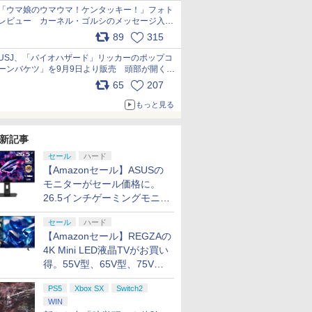
「ウマ娘のウマウマ！ケンタッキー！」フォト
レビュー カーネル・ゴルシのメッセージ入り
パッケージや描き下ろしトレカなどが登場
89
315
pic.x.com/PjnkR9vkXl
USJ、「バイオハザード」リッカーのポップコ
ーンバケツ」を9月9日より販売 頭部が開く仕
組み。味は恐怖を堪のう「味噌フレーバー」
65
207
pic.x.com/81MuXGahVM
もっと見る
新記事
セール
ハード
【Amazonセール】ASUSの
モニターがセール価格に。
26.5インチゲーミングモニタ
ー「ROG Strix OLED
セール
ハード
XG27ACDMS」限定モデルも
【Amazonセール】REGZAの
お買い得
4K Mini LED液晶TVがお買い
得。55V型、65V型、75V型
の2026年モデルがラインナ
PS5
Xbox SX
Switch2
ップ
WIN