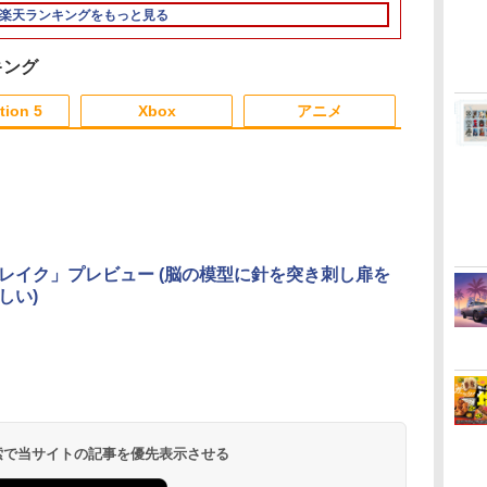
 あ
ーン レイダース
FSSKA
楽天ランキングをもっと見る
キング
3
3
3
4
4
4
5
5
5
6
6
6
tion 5
Xbox
アニメ
3
3
3
3
4
4
4
4
5
5
5
5
6
6
6
6
ソウ
Marvel's Spider-Man 2
【中古】【3DS】ドラ
新劇場版銀魂 -吉原大
【中古】【18歳以上対
【中古】ファイナルフ
劇場版 あの日見た花
Kepler Interactive
【中古】真・女神転生
クラッシャージョー
【楽天ブック
伸縮ボール 
【送料無料】
コ
ゴンクエストXI 過ぎ去
炎上ー (通常版)【Blu-
象】アサシン クリード
ァンタジーVII インター
の名前を僕達はまだ知
【PS5】Clair Obscur:
IV “豪華ブックレット
The Movie Blu-
典+特典】亰
ゃ 景品玩具
付/初回仕様]
レイク」プレビュー (脳の模型に針を突き刺し扉を
￥4,011
st
タ
りし時を求めて
ray】 [ 杉田智和 ]
シャドウズ スタンダー
ナショナル
らない。【通常版】
Expedition 33 [ELJM-
仕様"サウンド&アート
ray【80年代SFの金字
-桜花幻舞ー 
ト 縁日 景
えもん 新・
しい)
ドエディションソフト:
【Blu-ray】 [ 入野自由
30644 PS5 クレ-ル オ
コレクション 付
塔】北米版 PS5再生可
(【早期購入
も会 ボール
底鬼岩城【ブ
￥588
￥4,118
￥5,800
￥653
￥4,312
￥6,280
￥699
￥4,790
￥6,678
￥407
￥5,860
y
プレイステーション5
]
ブスキュ-ル エクスペ
DLCチラシ+
祭 幼稚園 
デラックス版
ダ
ー
無
Nintendo Switch 2(日
【純正品】ディスクド
【純正品】Xbox ワイ
劇場版「鬼滅の刃」無
ニンテンドープリペイ
【純正品】DualSense
【純正品】Xbox 充電
劇場版「鬼滅の刃」無
ニンテンドープリペイ
【純正品】DualSense
【純正品】Xbox ワイ
【Amazon.co.jp限
ニンテンドー
プレイステー
【純正品】Xbox
『映画 ラブ
ソフト／アクション・
ディション 33]
入外付特典】
ーション[Blu-
コ
座再
本語・国内専用)
ライブ(CFI-ZDD1J)
ヤレス コントローラー
限城編 第一章 猗窩座再
ド番号 9000円|オンラ
ワイヤレスコントロー
式バッテリー + USB-C
限城編 第一章 猗窩座
ド番号 5000円|オンラ
ワイヤレスコントロー
ヤレス コントローラー
定】劇場版モノノ怪 第
ド番号 1000
トアチケット 10
ワイヤレス 
ノ空女学院ス
ゲーム
シ)
品種別A】
コ
フト
PlayStation 5
(ロボット ホワイト)
来 通常版 [DVD]
インコード版
ラー ミッドナイト ブ
ケーブル
再来 完全生産限定版
インコード版
ラー(CFI-ZCT2J)
(カーボンブラック)
三章 蛇神 (オリジナル
インコード版
オンラインコ
ラー Series 2
イドルクラブ B
￥55,603
ン
ラック(CFI-ZCT2J01)
[Blu-ray]
特典:オリジナル巾着＋
Edition (ホ
Garden Part
￥11,849
￥7,681
￥3,523
￥9,000
￥10,737
￥2,618
￥8,698
￥5,000
￥10,737
￥8,020
￥9,900
￥1,000
￥10,000
￥18,755
￥8,589
メーカー特典:【坤と
ray（特装限
離】二振りの剣、十翼
より来たる！スタジオ
 検索で当サイトの記事を優先表示させる
描き下ろしイラストボ
ード付) [Blu-ray]