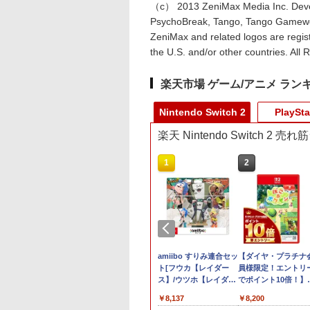
（c） 2013 ZeniMax Media Inc. Devel
PsychoBreak, Tango, Tango Gamewor
ZeniMax and related logos are regis
the U.S. and/or other countries. All 
楽天市場 ゲーム/アニメ ラン
Nintendo Switch 2
PlaySta
楽天 Nintendo Switch 2 
10
1
2
納可能】【新品】
【顧客満足度98.3%】
amiibo すりみ連合セッ
【ダイヤ・プラチナ
2H】Nintendo
Switch2 ケース 大容量
ト[フウカ【レイダー
員様限定！エントリ
tch 2 Proコントロ
Switch2/Switch通常モ
ス】/ウツホ【レイダー
でポイント10倍！】
ー
デル/Switch
ス】/マンタロー【レイ
【メール便発送】【
980
￥2,880
￥8,137
￥8,200
lite/Switch 有機ELモ
ダース】]（スプラトゥ
品】Nintendo Switc