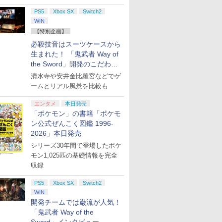
PS5
Xbox SX
Switch2
WIN
【特別企画】
必殺技音はスーツケースから
生まれた！ 「鬼武者 Way of
the Sword」開発のこだわり
を目撃！
清水寺や安井金比羅宮などでゲ
ームとリアル風景を比較も
エンタメ
本日発売
「ポケモン」の書籍「ポケモ
7
8
9
10
ン公式ぜんこく図鑑 1996-
2026」本日発売
シリーズ30年間で登場したポケ
モン1,025匹の基礎情報を完全
収録
PS5
Xbox SX
Switch2
ch2］
Joy-Con 2 (L) ライト
Nintendo Switch 2
【即納可能】【新品】
【顧客満足度
tch2 Pro
パープル/(R) ライトグ
Proコントローラー
【NS2H】Nintendo
Switch2
WIN
ー スイッ
リーン
Switch 2 Proコントロ
Switch2/
開発チームでは巌流が人気！
￥9,980
トローラ
ーラー
デル/Switc
「鬼武者 Way of the
￥9,980
￥9,980
￥2,880
E-A-
lite/Swi