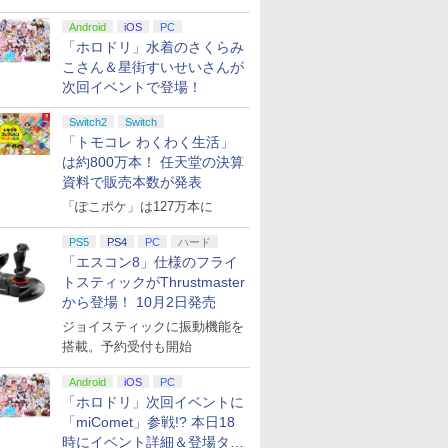
Android
iOS
PC
「ホロドリ」水着のさくらみ
こさん＆星街すいせいさんが
次回イベントで登場！
Switch2
Switch
「トモコレ わくわく生活」
は約800万本！ 任天堂の決算
資料で販売本数が発表
「ぽこポケ」は127万本に
PS5
PS4
PC
ハード
「エスコン8」仕様のフライ
トスティックがThrustmaster
から登場！ 10月2日発売
ジョイスティックに振動機能を
搭載。予約受付も開始
Android
iOS
PC
「ホロドリ」次回イベントに
「miComet」参戦!? 本日18
時にイベント詳細＆登場タレ