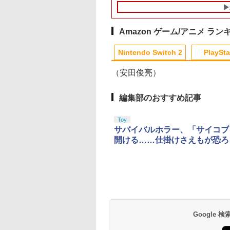
テルに対応 収納バッグ
ーンシリーズ）
2 ゲームソフト ぽこ
防水 防塵 耐衝撃 持ち
ポケモン POT-P-
運び便利 ポーチ スタ
AAB5A
ンド/コントローラー/
Amazon ゲーム/アニメ ラン
カード/ドックなど収納
10
10
10
1
1
1
2
2
2
可能 カバー 収納ボッ
Nintendo Switch 2
PlaySta
クス
（安田俊亮）
10
10
10
10
1
1
1
1
2
2
2
2
編集部のおすすめ記事
古】ポケットモン
天ブックス限定特
送のフリーレン』
SONY ソニー/VRヘッド
ソニー・インタラクテ
Ensemble Stars!!
【中古】【18歳以上対
【中古】グランツーリ
【中古】 コクリコ坂か
PS5 ドラゴンボール
【中古】BLEACH 
【中古】ファンタジ
Toy
ー ソウルシルバー
特典】
son 2 Vol.3 初回生
セット/PlayStation VR2
ィブエンタテインメン
Cast Live Starry
象】Rise of the Ronin
スモ
ら レンタル落ち Blu-
Sparking! ZERO
ル・イグニッション
ア ダイヤモンド・
サバイバルホラー、「サイコブ
無し)
INS;GATE
定版【Blu-ray】 [
Horizon Call of the
ト 【PS5】Ghost of
Symphony -
Z versionソフト:プレ
ray ブルーレイ / [DVD]
ELJS-20069
PlayStation3 the Be
レクション＆ファン
開ける……仕掛けさえもが恐ろ
￥350
:BOOT PS5版(B2
鐘人 ]
Mountain 同梱版/CFIJ-
Yotei 通常版 [ECJS-
Superbloom - Day2盤
イステーション5ソフト
【メール便送料無料】
ジア2000 ブルーレ
92
480
044
￥39,900
￥7,570
￥8,408
￥3,270
￥1,525
￥3,580
￥350
￥2,505
スター「漆原る
17001 CFI-ZVR1
00050 PS5 ゴ-スト オ
【Blu-ray】 [ (V.A.) ]
／ロールプレイング・
イ・セット/Blu−ra
テンドープリペイ
イステーション ス
eSir G7 HE 有線
トよ永遠に
ニンテンドープリペイ
【Amazon.co.jp限
HyperX Clutch
【Amazon.co.jp限
スプラトゥーン レイダ
PlayStation 5 デジタ
【純正品】Xbox ワイ
【Amazon.co.jp限
スプラトゥーン レイ
Beast of
Xbox プリペイドカ
劇場版「鬼滅の刃」
+【早期購入同梱
JX/G145004M510433627/A
ブ ヨウテイ ツウジョ
ゲーム
Disc/VWBS-1226
号 2000円|オンラ
チケット 15,000円
ムコントローラー
EL3199 7 [Blu-
ド番号 3000円|オンラ
定】 Logicool G ハン
Gladiate Xbox公式ラ
定】劇場版「僕の心の
ース|オンラインコード
ル・エディション 日本
ヤレス コントローラー
定】劇場版モノノ怪 第
ース -Switch2
Reincarnation -PS5
ド 5,000円 デジタル
限城編 第一章 猗窩
】
ランク/25【中古】
ウ]
コード版
ンラインコード版
X Series X|S
インコード版
コン G923 グランツー
イセンス ゲーミング
ヤバイやつ」 Blu-
版
語専用 Console
+ USB-C® ケーブル
三章 蛇神
【特典】プロダクト
ード 【旧 Xbox ギ
来 通常版 [Blu-ray]
EINS;GATE 変移
￥6,455
X One Windows
リスモ7 Forza
コントローラー 有線
ray（Amazon.co.jp特
Language: Japanese
(Amazon.co.jp限定オ
ード 封入
カード】 [オンライ
のオクテット」
000
,000
在庫切れです。
760
￥3,000
￥38,800
￥4,731
￥8,800
￥5,832
￥55,000
￥8,300
￥10,780
￥7,286
￥5,000
￥3,964
/11用 PCコントロー
Horizon 6 G923d
日本正規代理店品
典：Blu-rayスリーブケ
only (CFI-2200B01)
リジナル三方背収納ケ
コード]
)
ゲームパッド ホー
6L366AA
ース） [Blu-ray]
ース付きコレクション)
果スティック付き
(オリジナル特典:オリ
Google
オゲームコントロ
ジナル巾着＋メーカー
ー（ブラック）
特典:【坤と離】二振り