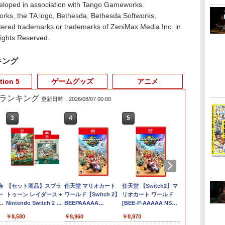
oped in association with Tango Gameworks.
ks, the TA logo, Bethesda, Bethesda Softworks,
tered trademarks or trademarks of ZeniMax Media Inc. in
Rights Reserved.
キング
tion 5
ゲームグッズ
アニメ
売れ筋ランキング
更新日時：2026/08/07 00:00
3
4
5
6
会
【セット商品】スプラ
任天堂 マリオカート
任天堂 【Switch2】マ
任天堂 ［Swit
ー
トゥーン レイダース +
ワールド【Switch 2】
リオカート ワールド
Nintendo Swi
Nintendo Switch 2 用
BEEPAAAAA
[BEE-P-AAAAA NSW2
コントローラ
新
カードケース カードポ
[BEEPAAAAA]
マリオカ-ト ワ-ルド]
チ2 プロコン
￥8,580
￥8,960
￥8,970
￥9,890
h
ケット24 スプラトゥ
ー プロコン BE