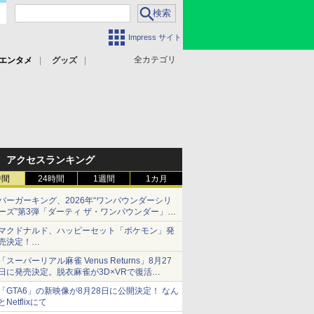
Impress サイト
全カテゴリ
エンタメ
グッズ
アクセスランキング
時間
24時間
1週間
1カ月
バーガーキング、2026年“ワンパウンダーシリ
ーズ”第3弾「ダーティ ザ・ワンパウンダー」を
8月7日発売
マクドナルド、ハッピーセット「ポケモン」発
「特製ガーリックマヨソース」を使用した超大
売決定！
型チーズバーガー
ポケモン30周年記念で30匹が大集合
「スーパーリアル麻雀 Venus Returns」8月27
日に発売決定。脱衣麻雀が3D×VRで復活
発売から2週間は20%オフになるセールが実施
「GTA6」の新映像が8月28日に公開決定！ なん
とNetflixにて