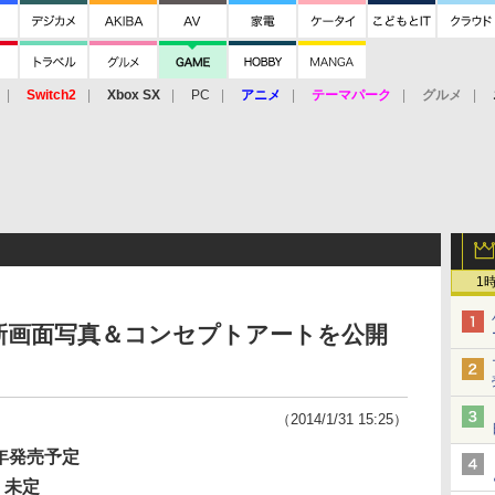
Switch2
Xbox SX
PC
アニメ
テーマパーク
グルメ
 Vita
3DS
アーケード
VR
1
新画面写真＆コンセプトアートを公開
（2014/1/31 15:25）
4年発売予定
：未定