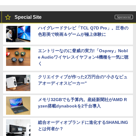
Special Site
ハイグレードテレビ「TCL Q7D Pro」。圧巻の
色彩美で映画＆ゲームが極上体験に
エントリーなのに脅威の実力!「Osprey」Nobl
e Audioワイヤレスイヤフォン4機種を一気に聴
く
クリエイティブが作った2万円台の“小さなピュ
アオーディオスピーカー”
メモリ32GBでも予算内。産経新聞社がAMD R
yzen搭載dynabookを2千台導入
総合オーディオブランドに進化するSHANLING
とは何者か？