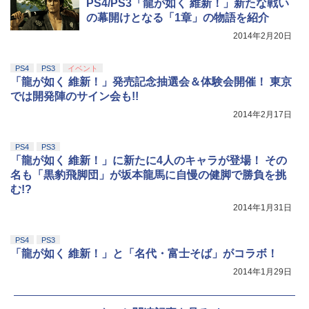
PS4/PS3「龍が如く 維新！」新たな戦い
の幕開けとなる「1章」の物語を紹介
2014年2月20日
PS4
PS3
イベント
「龍が如く 維新！」発売記念抽選会＆体験会開催！ 東京
では開発陣のサイン会も!!
2014年2月17日
PS4
PS3
「龍が如く 維新！」に新たに4人のキャラが登場！ その
名も「黒豹飛脚団」が坂本龍馬に自慢の健脚で勝負を挑
む!?
2014年1月31日
PS4
PS3
「龍が如く 維新！」と「名代・富士そば」がコラボ！
2014年1月29日