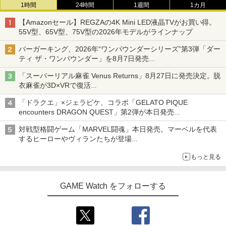
1時間
24時間
1週間
1カ月
【Amazonセール】REGZAの4K Mini LED液晶TVがお買い得。
55V型、65V型、75V型の2026年モデルがラインナップ
バーガーキング、2026年“ワンパウンダーシリーズ”第3弾「ダー
ティ ザ・ワンパウンダー」を8月7日発売
「特製ガーリックマヨソース」を使用した超大型チーズバーガー
「スーパーリアル麻雀 Venus Returns」8月27日に発売決定。脱
衣麻雀が3D×VRで復活
発売から2週間は20%オフになるセールが実施
「ドラクエ」×ジェラピケ、コラボ「GELATO PIQUE
encounters DRAGON QUEST」第2弾が本日発売
アイスカップに入ったスライムやわたぼう、ベビーサタンなどが
対戦型格闘ゲーム「MARVEL闘魂」本日発売。マーベルを代表
オリジナルアートで登場
するヒーローやヴィランたちが登場
「GUILTY GEAR」などの格ゲーを手掛けるアークシステムワー
もっと見る
クスが開発
GAME Watch をフォローする