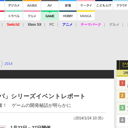
Switch2
Xbox SX
PC
アニメ
テーマパーク
グルメ
 Vita
3DS
アーケード
VR
2014
1
ロンパ」シリーズイベントレポート
奮！ ゲームの開発秘話が明らかに
（2014/1/24 10:35）
1月23日～27日開催