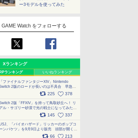
ー3モデルを使ってみた
GAME Watch をフォローする
Xランキング
RPランキング
いいねランキング
「ファイナルファンタジーXIV」Nintendo
Switch 2版のロードが長いのは不具合 早急に
アップデートできるよう対応中
225
378
pic.x.com/s9S3nRCAGa
Switch 2版「FFXIV」を持って鳥取砂丘へ！ リ
アル・サゴリー砂漠で光の戦士になってみた
pic.x.com/qyOfL2uv1n
145
337
USJ、「バイオハザード」リッカーのポップコ
ーンバケツ」を9月9日より販売 頭部が開く仕
組み。味は恐怖を堪のう「味噌フレーバー」
66
213