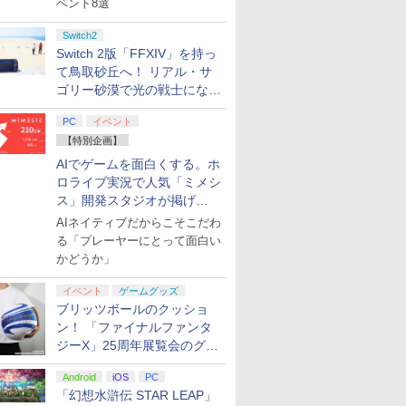
ベント8選
Switch2
Switch 2版「FFXIV」を持っ
て鳥取砂丘へ！ リアル・サ
ゴリー砂漠で光の戦士になっ
てみた
PC
イベント
【特別企画】
AIでゲームを面白くする。ホ
ロライブ実況で人気「ミメシ
ス」開発スタジオが掲げ
る“AI活用の信念”とは？【講
AIネイティブだからこそこだわ
演レポート】
る「プレーヤーにとって面白い
かどうか」
イベント
ゲームグッズ
ブリッツボールのクッショ
ン！ 「ファイナルファンタ
ジーX」25周年展覧会のグッ
ズ情報が公開
Android
iOS
PC
「幻想水滸伝 STAR LEAP」