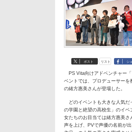
ポスト
リスト
シ
PS Vita向けアドベンチャ
ベントでは、プロデューサーを
の緒方惠美さんが登場した。
どのイベントも大きな人気だっ
の学園と絶望の高校生」のイベ
女たちのお目当ては緒方惠美さ
声を上げ、PVで声優の名前が