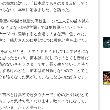
ンの熱意に対し、「日本語でもそのまま反応してく
わらない。本当に驚きました」と語った。
希望の学園と絶望の高校生」では主人公の苗木誠を
パ2 さよなら絶望学園」では狛枝凪斗というキャラ
テージ上に登場すると会場は大きな声に包まれた。
声で、緒方さんの仕草1つ1つに黄色い声を上げた。
を読んだとき、とてもドキドキして1回で好きにな
と思ったという。苗木誠に関しては「とても普通だ
諦めないキャラクターです。長く生きていると時々
りするけれども、苗木は絶対負けないので、とても
分も強くなった気がして、彼になるのは好きです」
苗木とは真逆で超ダウナーで、心の振り幅がとて
ちょっと気持ち悪くなります。吐きそうになって、
もらいました」と語った。