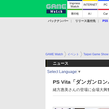
バックナンバー
リリース送付先
PS5
モバイル
eスポーツ
クラウド
PS
GAME Watch
イベント
Taipei Game Show
ニュース
Select Language
▼
PS Vita「ダンガン
緒方惠美さんの登場に会場大興