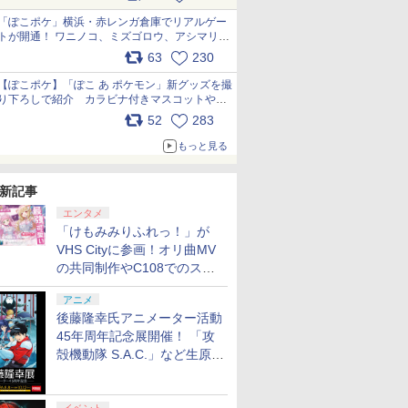
pic.x.com/81MuXGahVM
「ぽこポケ」横浜・赤レンガ倉庫でリアルゲー
トが開通！ ワニノコ、ミズゴロウ、アシマリ登
場シーンをレポート pic.x.com/LDgEByVl6D
63
230
【ぽこポケ】「ぽこ あ ポケモン」新グッズを撮
り下ろしで紹介 カラビナ付きマスコットやス
クエアポーチが仲間入り
52
283
pic.x.com/XmVAgBxaW5
もっと見る
新記事
エンタメ
「けもみみりふれっ！」が
VHS Cityに参画！オリ曲MV
の共同制作やC108でのスペ
シャルコラボ広告を掲出
アニメ
後藤隆幸氏アニメーター活動
45年周年記念展開催！ 「攻
殻機動隊 S.A.C.」など生原
画、総作画監督修正が展示