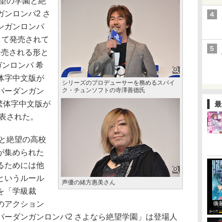
望の学園と絶
ンロンパ2 さ
ンガンロンパ
として発売されて
発売される形と
ガンロンパ 希
体字中文版が
シリーズのプロデューサーを務めるスパイ
パーダンガン
ク・チュンソフトの寺澤善德氏
繁体字中文版が
最
発表された。
と絶望の高校
が集められた
るためには他
というルール
声優の緒方惠美さん
を「学級裁
のアクション
パーダンガンロンパ2 さよなら絶望学園」は登場人