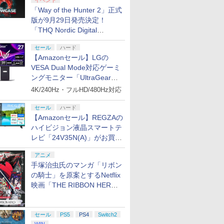
イベント
「Way of the Hunter 2」正式
版が9月29日発売決定！
「THQ Nordic Digital
Showcase 2026」まとめ
セール
ハード
【Amazonセール】LGの
VESA Dual Mode対応ゲーミ
ングモニター「UltraGear
27G850A-B」がお買い得！
4K/240Hz・フルHD/480Hz対応
セール
ハード
【Amazonセール】REGZAの
ハイビジョン液晶スマートテ
レビ「24V35N(A)」がお買い
得！
アニメ
手塚治虫氏のマンガ「リボン
の騎士」を原案とするNetflix
映画「THE RIBBON HERO
リボンヒーロー」本日配信開
始
セール
PS5
PS4
Switch2