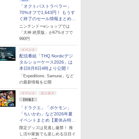
WIN
「オクトパストラベラー」
70%オフで1,643円！ もうす
ぐ終了のセール情報まとめ
【8月8日更新】
ニンテンドーeショップでは
「大神 絶景版」が67%オフで
990円
イベント
配信番組「THQ Nordicデジ
タルショーケース2026」は
本日8月8日4時より公開！
「Expeditions: Samurai」など
の最新情報を公開
イベント
エンタメ
【特集】
「ドラクエ」「ポケモン」
「ちいかわ」など2026年夏
イベントまとめ【夏休み特
集】
限定グッズは見逃し厳禁！ 推
し活や家族でも楽しめる注目イ