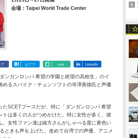
会場：Taipei World Trade Center
ェア
はてブ
note
LinkedIn
ー「ダンガンロンパ 希望の学園と絶望の高校生」のイ
務めるスパイク・チュンソフトの寺澤善德氏と声優
たSCETブースだが、特に「ダンガンロンパ 希望
ントは多くの人がつめかけた。特に女性が多く、彼
ん。女性ファン達は緒方さんがしゃべる度に黄色い
出るときも声を上げた。改めて台湾での声優、アニメ