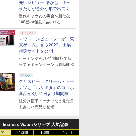
先行レビュー 懐かしいキャ
ラたちが意外な形で出てくる
シリーズ完全新作！
歴代キャラとの再会や新たな
108星の物語が描かれる
イベント
マウスコンピューターが「東
京ゲームショウ2026」出展
特設サイトを公開
ゲーミングPCを特別価格で販
売するキャンペーンも同時開催
グルメ
クリスピー・クリーム・ドー
ナツと「ハリポタ」のコラボ
商品が8月21日より期間限定
で発売
組分け帽子ドーナツなど見た目
も楽しい商品が登場
Impress Watchシリーズ 人気記事
時間
24時間
1週間
1カ月