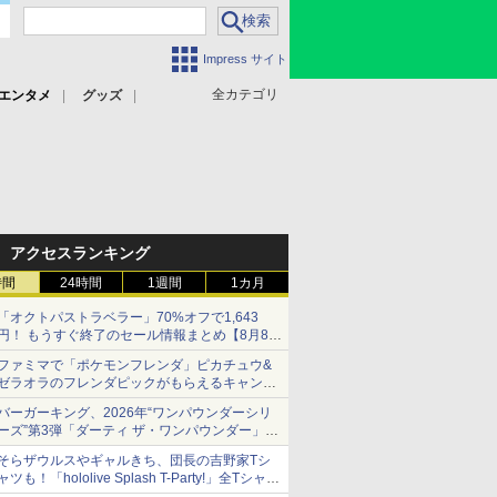
Impress サイト
全カテゴリ
エンタメ
グッズ
アクセスランキング
時間
24時間
1週間
1カ月
「オクトパストラベラー」70%オフで1,643
円！ もうすぐ終了のセール情報まとめ【8月8日
更新】
ファミマで「ポケモンフレンダ」ピカチュウ&
ニンテンドーeショップでは「大神 絶景版」が
ゼラオラのフレンダピックがもらえるキャンペ
67%オフで990円
ーン開催！
バーガーキング、2026年“ワンパウンダーシリ
ーズ”第3弾「ダーティ ザ・ワンパウンダー」を
8月7日発売
そらザウルスやギャルきち、団長の吉野家Tシ
「特製ガーリックマヨソース」を使用した超大
ャツも！「hololive Splash T-Party!」全Tシャツ
型チーズバーガー
ラインナップ公開＆オンライン販売開始