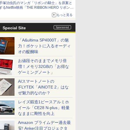
手塚治虫氏のマンガ「リボンの騎士」を原案と
するNetflix映画「THE RIBBON HERO リボンヒ
ーロー」本日配信開始
もっと見る
Special Site
「A&ultima SP4000T」の魅
力！ポケットに入るオーディ
オの醍醐味
お値段そのままでメモリ倍
増！メモリ32GBの「お得な
ゲーミングノート」
AIスマートノートの
iFLYTEK「AINOTE 2」はな
ぜ魅力的なのか？
レイズ鍛造1ピースアルミホ
イール「CE28 N-plus」軽量
なままに剛性を向上
Amazon プライムデー過去最
安! Anker注目プロジェクタ