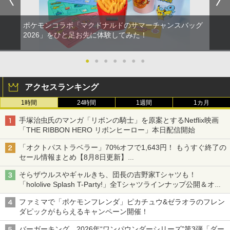
ポケモンコラボ「マクドナルドのサマーチャンスバッグ
2026」をひと足お先に体験してみた！
●
●
●
●
●
●
●
アクセスランキング
1時間
24時間
1週間
1カ月
手塚治虫氏のマンガ「リボンの騎士」を原案とするNetflix映画
「THE RIBBON HERO リボンヒーロー」本日配信開始
「オクトパストラベラー」70%オフで1,643円！ もうすぐ終了の
セール情報まとめ【8月8日更新】
ニンテンドーeショップでは「大神 絶景版」が67%オフで990円
そらザウルスやギャルきち、団長の吉野家Tシャツも！
「hololive Splash T-Party!」全Tシャツラインナップ公開＆オン
ライン販売開始
ファミマで「ポケモンフレンダ」ピカチュウ&ゼラオラのフレン
ダピックがもらえるキャンペーン開催！
バーガーキング、2026年“ワンパウンダーシリーズ”第3弾「ダー