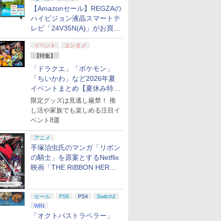
【Amazonセール】REGZAの
ハイビジョン液晶スマートテ
レビ「24V35N(A)」がお買い
得！
イベント
エンタメ
【特集】
「ドラクエ」「ポケモン」
「ちいかわ」など2026年夏
イベントまとめ【夏休み特
集】
限定グッズは見逃し厳禁！ 推
し活や家族でも楽しめる注目イ
ベント8選
アニメ
手塚治虫氏のマンガ「リボン
の騎士」を原案とするNetflix
映画「THE RIBBON HERO
リボンヒーロー」本日配信開
始
セール
PS5
PS4
Switch2
WIN
「オクトパストラベラー」