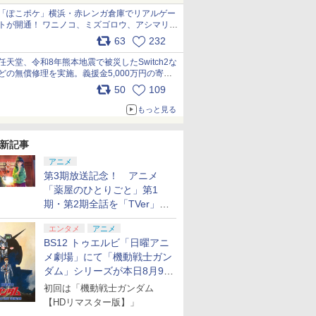
「ぽこポケ」横浜・赤レンガ倉庫でリアルゲー
トが開通！ ワニノコ、ミズゴロウ、アシマリ登
場シーンをレポート pic.x.com/LDgEByVl6D
63
232
任天堂、令和8年熊本地震で被災したSwitch2な
どの無償修理を実施。義援金5,000万円の寄付
も発表 pic.x.com/BAYsMfUfUC
50
109
もっと見る
新記事
アニメ
第3期放送記念！ アニメ
「薬屋のひとりごと」第1
期・第2期全話を「TVer」に
て期間限定で順次無料配信開
エンタメ
アニメ
始
BS12 トゥエルビ「日曜アニ
メ劇場」にて「機動戦士ガン
ダム」シリーズが本日8月9日
から8週連続で放送
初回は「機動戦士ガンダム
【HDリマスター版】」