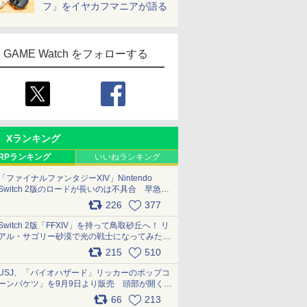
フ」をイヤカフマニアが語る
GAME Watch をフォローする
Xランキング
RPランキング
いいねランキング
「ファイナルファンタジーXIV」Nintendo
Switch 2版のロードが長いのは不具合 早急に
アップデートできるよう対応中
226
377
pic.x.com/s9S3nRCAGa
Switch 2版「FFXIV」を持って鳥取砂丘へ！ リ
アル・サゴリー砂漠で光の戦士になってみた
pic.x.com/qyOfL2uv1n
215
510
USJ、「バイオハザード」リッカーのポップコ
ーンバケツ」を9月9日より販売 頭部が開く仕
組み。味は恐怖を堪のう「味噌フレーバー」
66
213
pic.x.com/81MuXGahVM