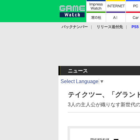
バックナンバー
リリース送付先
PS5
モバイル
eスポーツ
クラウド
PS
ニュース
Select Language
▼
テイクツー、「グラン
3人の主人公が織りなす新世代