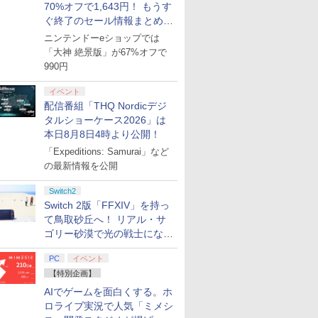
70%オフで1,643円！ もうす
ぐ終了のセール情報まとめ
【8月8日更新】
ニンテンドーeショップでは
「大神 絶景版」が67%オフで
990円
イベント
配信番組「THQ Nordicデジ
タルショーケース2026」は
本日8月8日4時より公開！
「Expeditions: Samurai」など
の最新情報を公開
Switch2
Switch 2版「FFXIV」を持っ
て鳥取砂丘へ！ リアル・サ
ゴリー砂漠で光の戦士になっ
てみた
PC
イベント
【特別企画】
AIでゲームを面白くする。ホ
ロライブ実況で人気「ミメシ