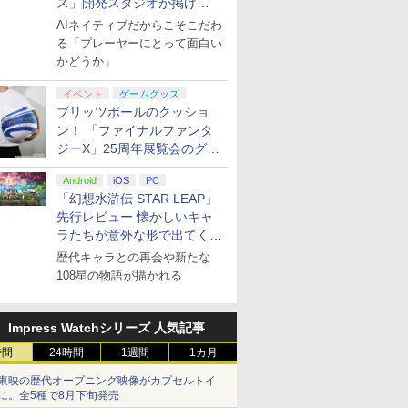
ス」開発スタジオが掲げ
る“AI活用の信念”とは？【講
AIネイティブだからこそこだわ
演レポート】
る「プレーヤーにとって面白い
かどうか」
イベント
ゲームグッズ
ブリッツボールのクッショ
ン！ 「ファイナルファンタ
ジーX」25周年展覧会のグッ
ズ情報が公開
Android
iOS
PC
「幻想水滸伝 STAR LEAP」
先行レビュー 懐かしいキャ
ラたちが意外な形で出てくる
シリーズ完全新作！
歴代キャラとの再会や新たな
108星の物語が描かれる
Impress Watchシリーズ 人気記事
時間
24時間
1週間
1カ月
東映の歴代オープニング映像がカプセルトイ
に。全5種で8月下旬発売