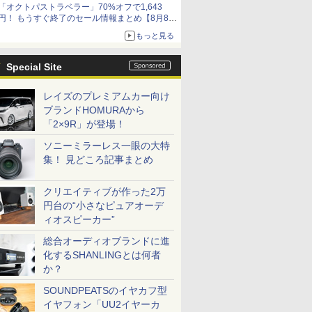
「オクトパストラベラー」70%オフで1,643
円！ もうすぐ終了のセール情報まとめ【8月8日
更新】
もっと見る
ニンテンドーeショップでは「大神 絶景版」が
67%オフで990円
Special Site
レイズのプレミアムカー向け
ブランドHOMURAから
「2×9R」が登場！
ソニーミラーレス一眼の大特
集！ 見どころ記事まとめ
クリエイティブが作った2万
円台の“小さなピュアオーデ
ィオスピーカー”
総合オーディオブランドに進
化するSHANLINGとは何者
か？
SOUNDPEATSのイヤカフ型
イヤフォン「UU2イヤーカ