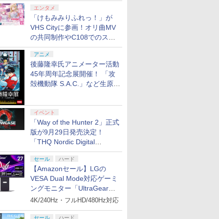
エンタメ
「けもみみりふれっ！」が
VHS Cityに参画！オリ曲MV
の共同制作やC108でのスペ
シャルコラボ広告を掲出
アニメ
後藤隆幸氏アニメーター活動
45年周年記念展開催！ 「攻
殻機動隊 S.A.C.」など生原
画、総作画監督修正が展示
イベント
「Way of the Hunter 2」正式
版が9月29日発売決定！
「THQ Nordic Digital
Showcase 2026」まとめ
セール
ハード
【Amazonセール】LGの
VESA Dual Mode対応ゲーミ
ングモニター「UltraGear
27G850A-B」がお買い得！
4K/240Hz・フルHD/480Hz対応
セール
ハード