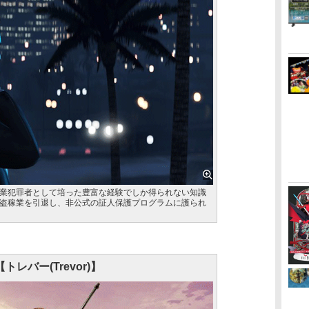
業犯罪者として培った豊富な経験でしか得られない知識
盗稼業を引退し、非公式の証人保護プログラムに護られ
【トレバー(Trevor)】