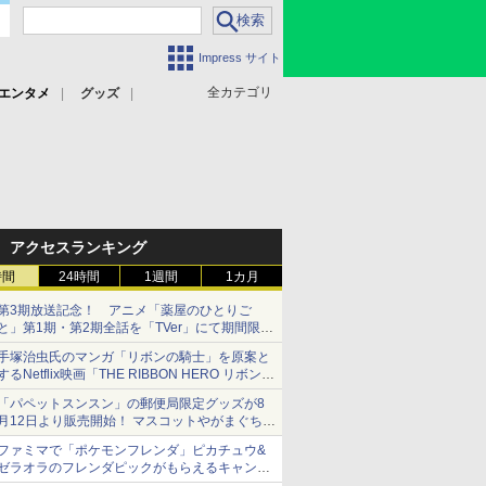
Impress サイト
全カテゴリ
エンタメ
グッズ
アクセスランキング
時間
24時間
1週間
1カ月
第3期放送記念！ アニメ「薬屋のひとりご
と」第1期・第2期全話を「TVer」にて期間限定
で順次無料配信開始
手塚治虫氏のマンガ「リボンの騎士」を原案と
するNetflix映画「THE RIBBON HERO リボンヒ
ーロー」本日配信開始
「パペットスンスン」の郵便局限定グッズが8
月12日より販売開始！ マスコットやがまぐち、
レターセットなどが登場
ファミマで「ポケモンフレンダ」ピカチュウ&
ゼラオラのフレンダピックがもらえるキャンペ
ーン開催！