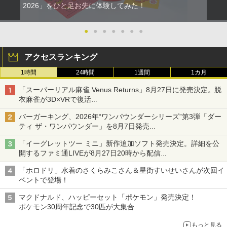
2026」をひと足お先に体験してみた！
●
●
●
●
●
●
●
アクセスランキング
1時間
24時間
1週間
1カ月
「スーパーリアル麻雀 Venus Returns」8月27日に発売決定。脱
衣麻雀が3D×VRで復活
発売から2週間は20%オフになるセールが実施
バーガーキング、2026年“ワンパウンダーシリーズ”第3弾「ダー
ティ ザ・ワンパウンダー」を8月7日発売
「特製ガーリックマヨソース」を使用した超大型チーズバーガー
「イーグレットツー ミニ」新作追加ソフト発売決定。詳細を公
開するファミ通LIVEが8月27日20時から配信
シリーズ累計100タイトルへ
「ホロドリ」水着のさくらみこさん＆星街すいせいさんが次回イ
ベントで登場！
マクドナルド、ハッピーセット「ポケモン」発売決定！
ポケモン30周年記念で30匹が大集合
もっと見る