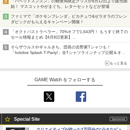
「パペットスンスン」の郵便局限定グッズが8月12日より販売開
始！ マスコットやがまぐち、レターセットなどが登場
￥6,526
【中古】グランド・セフト・オートV
ファミマで「ポケモンフレンダ」ピカチュウ&ゼラオラのフレン
4
マシンロボ ぶっちぎりバトルハッカーズ
4
【CEROレーティング「Z」】 (「特典」
ダピックがもらえるキャンペーン開催！
全31話BOXセット ブルーレイ【Blu-ra
タイガーシャークマネーカード(「GTAオ
y】
サドン ストライク 5 デラックスエディシ
ンライン」マネー$20万)DLCのプロダク
4
「オクトパストラベラー」70%オフで1,643円！ もうすぐ終了の
ョン
トコード 同梱)- PS4
セール情報まとめ【8月8日更新】
￥7,300
ニンテンドーeショップでは「大神 絶景版」が67%オフで990円
￥6,628
￥1,598
そらザウルスやギャルきち、団長の吉野家Tシャツも！
「hololive Splash T-Party!」全Tシャツラインナップ公開＆オン
ライン販売開始
劇場版「鬼滅の刃」無限城編 第一章 猗
5
もっと見る
窩座再来(完全生産限定版)【Blu-ray】 [
【中古】Nintendo Switch Proコントロ
5
吾峠呼世晴 ]
【特典】ドラゴンクエストモンスターズ
5
ーラー HAC-A-FSSKA【千葉】保証期間
4 枯れ木の国のビアンカ・フローラ P
1週間【ランクC】
GAME Watch をフォローする
S5版(【早期購入封入特典】冒険スター
￥8,690
トダッシュセット)
￥3,300
￥7,199
Special Site
クリエイティブが作った2万円台の“小さなピュ