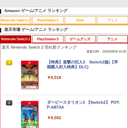
Amazon ゲーム/アニメ ランキング
Nintendo Switch 2
PlayStation 5
Xbox
アニメ
楽天市場 ゲーム/アニメ ランキング
Nintendo Switch 2
PlayStation 5
ゲームグッズ
アニメ
スプラトゥーン レイダース|オンライン
PlayStation 5 デジタル・エディション
【純正品】Xbox ワイヤレス コントロー
劇場版「鬼滅の刃」無限城編 第一章 猗
1
1
1
1
楽天 Nintendo Switch 2 売れ筋ランキング
コード版
日本語専用 Console Language: Japan
ラー + USB-C® ケーブル
窩座再来 通常版 [Blu-ray]
更新日時：2026/08/09 15:00
ese only (CFI-2200B01)
￥5,832
￥8,300
￥3,982
【特典】進撃の巨人3 Switch2版(【早
1
￥55,000
期購入封入特典】DLC)
￥8,518
【純正品】Xbox ワイヤレス コントロー
2
スプラトゥーン レイダース -Switch2
劇場版「鬼滅の刃」無限城編 第一章 猗
Beast of Reincarnation -PS5 【特典】
ラー (ロボット ホワイト)
2
2
2
窩座再来 通常版 [DVD]
プロダクトコード 封入
￥6,447
￥7,681
￥3,523
￥7,286
ダービースタリオン2 【Switch2】 POT-
2
P-AB73A
【純正品】Xbox ワイヤレス コントロー
3
￥8,582
ラー (カーボンブラック)
Nintendo Switch 2(日本語・国内専用)
【Amazon.co.jp限定】劇場版モノノ怪
【純正品】ディスクドライブ(CFI-ZDD1
3
3
3