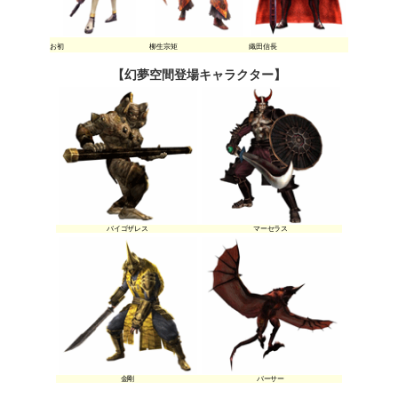
お初
柳生宗矩
織田信長
【幻夢空間登場キャラクター】
バイゴザレス
マーセラス
金剛
バーサー