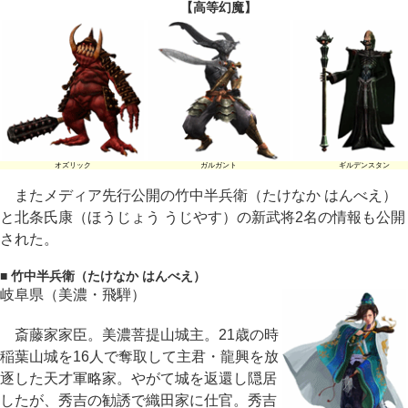
【高等幻魔】
オズリック
ガルガント
ギルデンスタン
またメディア先行公開の竹中半兵衛（たけなか はんべえ）
と北条氏康（ほうじょう うじやす）の新武将2名の情報も公開
された。
■ 竹中半兵衛（たけなか はんべえ）
岐阜県（美濃・飛騨）
斎藤家家臣。美濃菩提山城主。21歳の時
稲葉山城を16人で奪取して主君・龍興を放
逐した天才軍略家。やがて城を返還し隠居
したが、秀吉の勧誘で織田家に仕官。秀吉