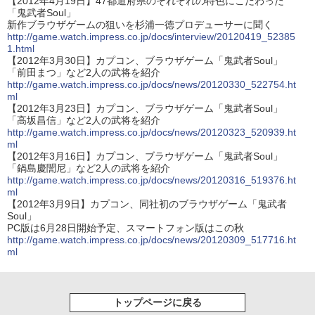
【2012年4月19日】47都道府県のそれぞれの特色にこだわった
「鬼武者Soul」
新作ブラウザゲームの狙いを杉浦一徳プロデューサーに聞く
http://game.watch.impress.co.jp/docs/interview/20120419_52385
1.html
【2012年3月30日】カプコン、ブラウザゲーム「鬼武者Soul」
「前田まつ」など2人の武将を紹介
http://game.watch.impress.co.jp/docs/news/20120330_522754.ht
ml
【2012年3月23日】カプコン、ブラウザゲーム「鬼武者Soul」
「高坂昌信」など2人の武将を紹介
http://game.watch.impress.co.jp/docs/news/20120323_520939.ht
ml
【2012年3月16日】カプコン、ブラウザゲーム「鬼武者Soul」
「鍋島慶誾尼」など2人の武将を紹介
http://game.watch.impress.co.jp/docs/news/20120316_519376.ht
ml
【2012年3月9日】カプコン、同社初のブラウザゲーム「鬼武者
Soul」
PC版は6月28日開始予定、スマートフォン版はこの秋
http://game.watch.impress.co.jp/docs/news/20120309_517716.ht
ml
トップページに戻る