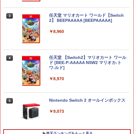
第三章 蛇神 (Amazon.co.jp限定オリジ
J) PlayStation 5
￥8,020
ナル三方背収納ケース付きコレクション)
￥55,491
(オリジナル特典:オリジナル巾着＋メー
￥11,849
任天堂 マリオカート ワールド【Switch
カー特典:【坤と離】二振りの剣、十翼よ
3
2】 BEEPAAAAA [BEEPAAAAA]
り来たる！スタジオ描き下ろしイラスト
【純正品】Xbox 充電式バッテリー + US
4
ボード付) [Blu-ray]
B-C ケーブル
￥8,960
【純正品】DualSense ワイヤレスコン
ニンテンドープリペイド番号 9000円|オ
4
4
￥10,780
トローラー ミッドナイト ブラック(CFI-
ンラインコード版
￥2,618
ZCT2J01)
￥9,000
￥10,737
任天堂 【Switch2】マリオカート ワール
4
劇場版「鬼滅の刃」無限城編 第一章 猗
4
ド [BEE-P-AAAAA NSW2 マリオカ-ト
窩座再来 完全生産限定版 [Blu-ray]
【国内正規品】Thrustmaster スラスト
5
ワ-ルド]
マスター TH8S シフター - PC、PS4、P
ニンテンドープリペイド番号 5000円|オ
5
￥8,698
【純正品】DualSense ワイヤレスコン
S5、PS5 Pro、Xbox One、Xbox Serie
ンラインコード版
5
￥8,970
トローラー(CFI-ZCT2J)
s X|S 対応の高精度 H パターン シフター
￥5,000
￥10,737
￥14,141
Nintendo Switch 2 オールインボックス
『映画 ラブライブ！蓮ノ空女学院スクー
5
5
ルアイドルクラブ Bloom Garden Part
y』Blu-ray（特装限定版）
￥9,073
￥8,589
楽天ランキングをもっと見る