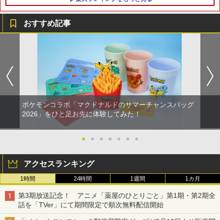
おすすめ記事
【特典】BLUE REFLECTION Quartet:
【中古】ファイナルファンタジーXII レ
マクロスプラス MOVIE EDITION【Blu-r
1
1
1
少女たちのキセキ PS5版(【早期購入特
ヴァナント・ウイング
ay】 [ 山崎たくみ ]
典】特別フォトフレーム「Quartet」)
￥596
￥4,070
￥6,342
ポケモンコラボ「マクドナルドのサマーチャンスバッグ
【中古】PS2 ギャロップレーサー6 −R
2
Flow【Blu-ray】 [ ギンツ・ジルバロデ
【特典】真・三國無双2 with 猛将伝 Re
2
2026」をひと足お先に体験してみた！
2
evolution− PS2 the Best
ィス ]
mastered PS5版(【早期購入封入特
典】「赤兎鐙『真・三國無双2』レトロ
￥660
スタイル」DLC)
￥4,316
●
●
●
●
●
●
●
￥6,358
アクセスランキング
[Switch] Pokemon Champions + スタ
3
1時間
24時間
1週間
1カ月
【楽天ブックス限定先着特典】「超かぐ
3
ーターパック（ダウンロード版）※720
や姫！」通常版【Blu-ray】(アクリルコ
【特典】ファイナルファンタジー レゾナ
ポイントまでご利用可
3
第3期放送記念！ アニメ「薬屋のひとりごと」第1期・第2期全
ースター) [ 夏吉ゆうこ ]
ンス PS5版(【初回封入特典】魔導船＆
話を「TVer」にて期間限定で順次無料配信開始
かけだし騎士の応援パック・かけだし騎
￥980
￥6,800
士のスタートダッシュパック)