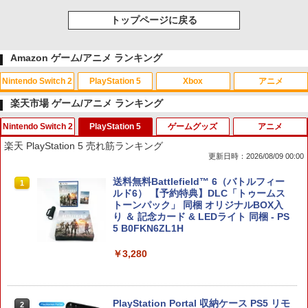
トップページに戻る
Amazon ゲーム/アニメ ランキング
Nintendo Switch 2
PlayStation 5
Xbox
アニメ
楽天市場 ゲーム/アニメ ランキング
Nintendo Switch 2
PlayStation 5
ゲームグッズ
アニメ
スプラトゥーン レイダース|オンライン
PlayStation 5 デジタル・エディション
【純正品】Xbox ワイヤレス コントロー
劇場版「鬼滅の刃」無限城編 第一章 猗
1
1
1
1
楽天 PlayStation 5 売れ筋ランキング
コード版
日本語専用 Console Language: Japan
ラー + USB-C® ケーブル
窩座再来 通常版 [Blu-ray]
更新日時：2026/08/09 00:00
ese only (CFI-2200B01)
￥5,832
￥8,300
￥3,982
任天堂純正/日本国内仕様【Switch 2専
送料無料Battlefield™ 6（バトルフィー
1
1
￥55,000
用】Nintendo Switch 2 ACアダプタ
ルド6） 【予約特典】DLC「トゥームス
ー クロネコヤマト宅急便で安心お届け
トーンパック」 同梱 オリジナルBOX入
(北海道：660円、沖縄県：1100円を送料
り ＆ 記念カード & LEDライト 同梱 - PS
【純正品】Xbox ワイヤレス コントロー
2
として別途いただきます。) ニンテンド
5 B0FKN6ZL1H
スプラトゥーン レイダース -Switch2
劇場版「鬼滅の刃」無限城編 第一章 猗
Beast of Reincarnation -PS5 【特典】
ラー (ロボット ホワイト)
2
2
2
ースイッチ2 ジョイコン2
窩座再来 通常版 [DVD]
プロダクトコード 封入
￥3,280
￥6,449
￥7,681
￥4,686
￥3,523
￥7,286
PlayStation Portal 収納ケース PS5 リモ
2