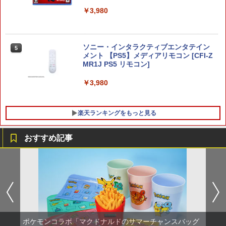
￥8,589
￥3,980
【新品】NSW2 ファンタジーライフi グ
5
ルグルの竜と時をぬすむ少女 Nintendo
Switch2 Edition【メール便】
ソニー・インタラクティブエンタテイン
5
メント 【PS5】メディアリモコン [CFI-Z
￥6,300
MR1J PS5 リモコン]
￥3,980
楽天ランキングをもっと見る
おすすめ記事
【中古美品】 PlayStation 5 ソフト モン
【中古】アナと雪の女王 3D 【ブルーレ
1
1
スターハンターワイルズ - PS5 [CERO区
イ】／クリステン・ベルブルーレイ／海
分_C/ 15歳以上対象] 026-260803-ky-17
外アニメ・定番スタジオ
-fuz 万代Net店
￥574
￥2,000
ポケモンコラボ「マクドナルドのサマーチャンスバッグ