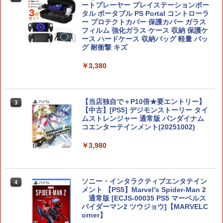
【純正品】Xbox ワイヤレス コントロー
3
【中古】 ドラゴンクエストVII Reimagi
ートプレーヤー プレイステーションポー
2
ラー (カーボンブラック)
ned／Nintendo Switch2
タル ポータブル PS Portal コントローラ
Nintendo Switch 2(日本語・国内専用)
【Amazon.co.jp限定】劇場版モノノ怪
【純正品】ディスクドライブ(CFI-ZDD1
3
3
3
ー プロテクトカバー 保護カバー ガラス
第三章 蛇神 (Amazon.co.jp限定オリジ
J) PlayStation 5
￥8,020
フィルム 強化ガラス ケース 収納 保護ケ
￥5,445
ナル三方背収納ケース付きコレクション)
￥55,491
ース ハードケース 収納バッグ 軽量 バッ
(オリジナル特典:オリジナル巾着＋メー
￥11,980
グ 耐衝撃 キズ
カー特典:【坤と離】二振りの剣、十翼よ
り来たる！スタジオ描き下ろしイラスト
【純正品】Xbox 充電式バッテリー + US
4
￥3,380
ボード付) [Blu-ray]
B-C ケーブル
P20倍★薄くてじょうぶな Switch2 ケー
3
【純正品】DualSense ワイヤレスコン
ニンテンドープリペイド番号 9000円|オ
4
4
ス Switch / Switch2 inklink公式 収納ケ
￥10,780
トローラー ミッドナイト ブラック(CFI-
ンラインコード版
￥2,618
ース キャリングケース 耐衝撃 スイッチ
ZCT2J01)
スイッチ2 Switch Switch2 ケース ポー
【当店独自で＋P10倍★要エントリー】
3
￥9,000
チ カバー バッグ バック ポータブル Nint
【中古】[PS5] デジモンストーリー タイ
￥10,737
endo ニンテンドー スイッチ 可愛い か
ムストレンジャー 通常版 バンダイナム
劇場版「鬼滅の刃」無限城編 第一章 猗
4
わいい Switch2 保護フィルム
コエンターテインメント(20251002)
窩座再来 完全生産限定版 [Blu-ray]
【国内正規品】Thrustmaster スラスト
5
マスター TH8S シフター - PC、PS4、P
ニンテンドープリペイド番号 5000円|オ
￥1,480
￥3,980
5
￥8,698
【純正品】DualSense ワイヤレスコン
S5、PS5 Pro、Xbox One、Xbox Serie
ンラインコード版
5
トローラー(CFI-ZCT2J)
s X|S 対応の高精度 H パターン シフター
￥5,000
￥10,737
￥14,141
【中古】Switch2 ドンキーコング バナ
ソニー・インタラクティブエンタテイン
4
4
ンザ (ニンテンドースイッチ2)
メント 【PS5】Marvel’s Spider-Man 2
『映画 ラブライブ！蓮ノ空女学院スクー
5
通常版 [ECJS-00035 PS5 マーベルス
ルアイドルクラブ Bloom Garden Part
パイダーマン2 ツウジョウ]【MARVELC
￥6,213
y』Blu-ray（特装限定版）
orner】