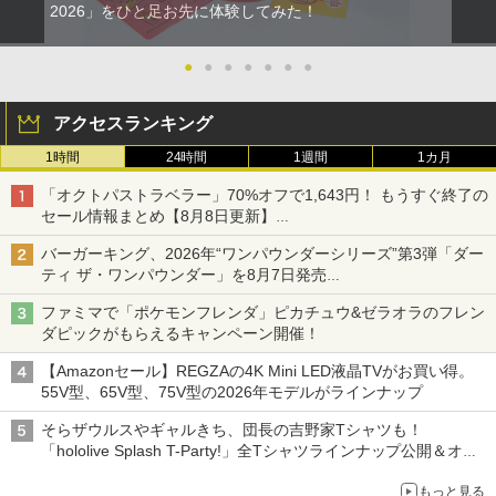
【中古】【Blu−ray】涼宮ハルヒちゃん
2026」をひと足お先に体験してみた！
2
【10日は24時間限定クーポン配布】LIT
の憂鬱＆にょろ−んちゅるやさん Blu−r
2
HON ライソンプレイコンピューターレ
ay Disc BOX 初回限定生産 BOX
トロ KTFC-003W(2553104)送料無料
付 / 武本康弘【監督】
●
●
●
●
●
●
●
￥2,950
￥1,579
アクセスランキング
1時間
24時間
1週間
1カ月
送料無料【BRICK game テトリス
【中古】【未使用品】ズートピア2 [純正
3
3
「オクトパストラベラー」70%オフで1,643円！ もうすぐ終了の
ビッグ ゲーム機】ゲームウォッチ ゲ
ブルーレイ＋純正ケース]
セール情報まとめ【8月8日更新】
ーム レトロゲーム 景品 粗品 携
ニンテンドーeショップでは「大神 絶景版」が67%オフで990円
帯 暇つぶし 液晶 高齢者 単純 簡
￥2,580
バーガーキング、2026年“ワンパウンダーシリーズ”第3弾「ダー
単 シンプル 単3電池 ミニゲーム
ティ ザ・ワンパウンダー」を8月7日発売
大きい GAME ポータブル ボケ防
「特製ガーリックマヨソース」を使用した超大型チーズバーガー
止 携帯ゲーム レトロゲーム ブロッ
ファミマで「ポケモンフレンダ」ピカチュウ&ゼラオラのフレン
クくずし
ダピックがもらえるキャンペーン開催！
【送料無料】[先着特典付]ズートピア ブ
4
￥1,680
ルーレイ+DVDセット/アニメーション[Bl
【Amazonセール】REGZAの4K Mini LED液晶TVがお買い得。
u-ray]【返品種別A】
55V型、65V型、75V型の2026年モデルがラインナップ
￥3,520
そらザウルスやギャルきち、団長の吉野家Tシャツも！
【中古】SONY PlayStation Portal リモ
4
「hololive Splash T-Party!」全Tシャツラインナップ公開＆オン
ートプレーヤー CFIJ-18000【ECセンタ
ライン販売開始
ー】保証期間1週間【ランクB】
もっと見る