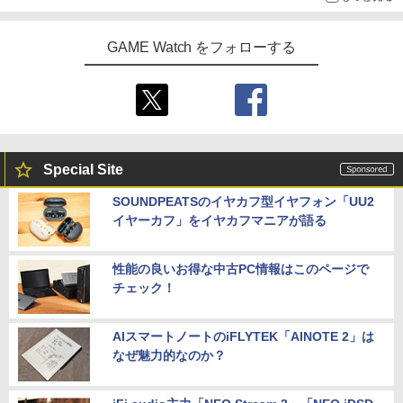
リコリス・リコイル 2【完全生産限定
5
￥21,980
版】【Blu-ray】 [ Spider Lily ]
GAME Watch をフォローする
￥6,350
【中古】Nintendo Nintendo Switch 2
5
日本語・国内専用 BEE-S-KB6CA【神
戸】保証期間1ヶ月【ランクA】
￥51,980
Special Site
SOUNDPEATSのイヤカフ型イヤフォン「UU2
イヤーカフ」をイヤカフマニアが語る
性能の良いお得な中古PC情報はこのページで
チェック！
AIスマートノートのiFLYTEK「AINOTE 2」は
なぜ魅力的なのか？