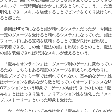
スキルで、一定時間的はかかしに気をとられてしまう。また透
明化もでき、スキルを駆使することでピンチをくぐり抜けられ
ると感じた。
前回はHPが0になると鎧が壊れるシステムだったが、今回は
一定のダメージを受けると壊れるシステムになっていた。鎧は
フィールドにある宝箱を破壊することで運が良ければ出現し、
再装着できる。この他「魔法の鎧」も出現するとのこと。魔法
の鎧を装備できれば特別なスキルが使えるという。
「魔界村オンライン」は、ダメージ制のゲームに変わってい
るため、こちらもある程度のダメージを耐えられる代わりに、
雑魚ゾンビですら一撃では倒れてくれない。基本的なゲーム性
はポーションを飲みながら敵と戦っていくオーソドックスなM
Oアクションという印象で、ゲームの駆け引きそのものは「魔
界村」とははっきり違う。よりアクション性を強化した「メイ
プルストーリー」といった印象も受けた。
しかしだからといって本作は全く「魔界村」らしくないのか