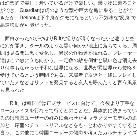
は幻想的で美しく歩いているだけで楽しい。乗り物に乗ること
ができ、Guardianは虎のような獣や巨大な亀に乗ることがで
きたが、Defiantは下半身がクモになるという不気味な“変身”で
高速移動が可能だった。
面白かったのがやはりRiftだ辺りが暗くなったかと思うと空
に穴が開き、タールのような黒い何かが地上に落ちてくる。周
囲は見る間に黒く変化し、異形の怪物達が現れる。プレーヤー
達はこの敵に立ち向かう。一定数の敵を倒すと黒い色は消え去
り何事もなかった平和な世界になる。世界が異世界から侵略を
受けているという時間である、来場者で友達と一緒にプレイし
ていた人などはリフトを発見すると友人を呼んだりと言う風景
も見られた。
「Rift」は韓国では正式サービスに向けて、今後より丁寧な
ローカライズを行なって行くとのことだ。具体的に決まってい
るのは韓国ユーザーの好みに合わせたキャラクターモデルの追
加と、序盤のチュートリアルなどをもっとわかりやすくすると
言う。この他にも韓国ユーザーの傾向を考えたカルチャライズ