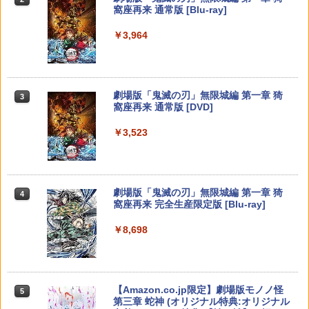
窩座再来 通常版 [Blu-ray]
【純正品】Xbox 充電式バッテリー + US
3
￥3,964
B-C ケーブル
Nintendo Switch 2(日本語・国内専用)
【純正品】ディスクドライブ(CFI-ZDD1
3
3
J) PlayStation 5
￥2,618
￥55,871
￥11,849
劇場版「鬼滅の刃」無限城編 第一章 猗
3
窩座再来 通常版 [DVD]
【純正品】Xbox ワイヤレス コントロー
4
￥3,523
【純正品】DualSense ワイヤレスコン
ラー (カーボンブラック)
ニンテンドープリペイド番号 9000円|オ
4
4
トローラー ミッドナイト ブラック(CFI-
ンラインコード版
ZCT2J01)
￥8,020
￥9,000
￥10,737
劇場版「鬼滅の刃」無限城編 第一章 猗
4
窩座再来 完全生産限定版 [Blu-ray]
【純正品】Xbox Elite ワイヤレス コン
5
トローラー Series 2 Core Edition (ホワ
ニンテンドープリペイド番号 5000円|オ
5
￥8,698
【純正品】DualSense ワイヤレスコン
イト)
ンラインコード版
5
トローラー(CFI-ZCT2J)
￥18,500
￥5,000
￥10,737
【Amazon.co.jp限定】劇場版モノノ怪
5
第三章 蛇神 (オリジナル特典:オリジナル