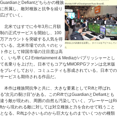
GuardianとDefiantどちらかの種族
WorldsのVIP of Development Russ Brown氏
に所属し、敵対種族と抗争を繰り
広げていく。
北米ではすでに今年3月に月額
制の正式サービスを開始し、100
万アカウントを突破する人気を得
20台以上の試遊台を設置し、タイトルをアピールしてい
ている。北米市場での久々のヒッ
た
ト作として韓国市場の注目度は高
く、いち早くCJ Entertainment & Mediaがパブリッシャーとし
て名乗りを上げた。日本でもコアなMMORPGファンは北米版
をプレイしており、コミュニティも形成されている。日本での
サービスも期待される作品だ。
本作は種族間抗争と共に、大きな要素としてRiftと呼ばれ
る“次元の裂け目”がある。このRiftではGuardianとDefiantとも
違う敵が現われ、周囲の自然も汚染していく。プレーヤーはRi
ftから現われる敵に対しては対立種族と力を合わせて戦うこと
となる。Riftは小さいものから巨大なものまでいくつかの種類