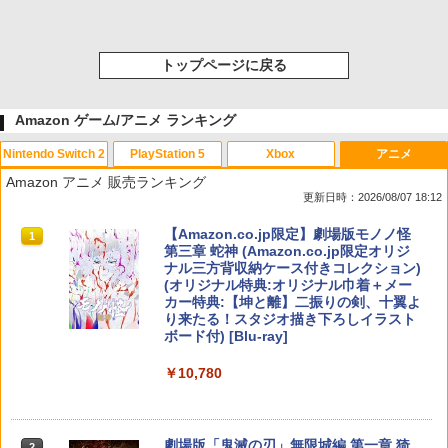
トップページに戻る
Amazon ゲーム/アニメ ランキング
Nintendo Switch 2
PlayStation 5
Xbox
アニメ
Amazon アニメ 販売ランキング
更新日時：2026/08/07 18:12
スプラトゥーン レイダース|オンライン
PlayStation 5 デジタル・エディション
【純正品】Xbox ワイヤレス コントロー
【Amazon.co.jp限定】劇場版モノノ怪
1
1
1
1
コード版
日本語専用 Console Language: Japan
ラー + USB-C® ケーブル
第三章 蛇神 (Amazon.co.jp限定オリジ
ese only (CFI-2200B01)
ナル三方背収納ケース付きコレクション)
(オリジナル特典:オリジナル巾着＋メー
￥5,832
￥8,300
カー特典:【坤と離】二振りの剣、十翼よ
￥55,000
り来たる！スタジオ描き下ろしイラスト
ボード付) [Blu-ray]
【純正品】Xbox ワイヤレス コントロー
2
￥10,780
スプラトゥーン レイダース -Switch2
Beast of Reincarnation -PS5 【特典】
ラー (ロボット ホワイト)
2
2
プロダクトコード 封入
￥6,445
￥7,681
￥7,286
劇場版「鬼滅の刃」無限城編 第一章 猗
2