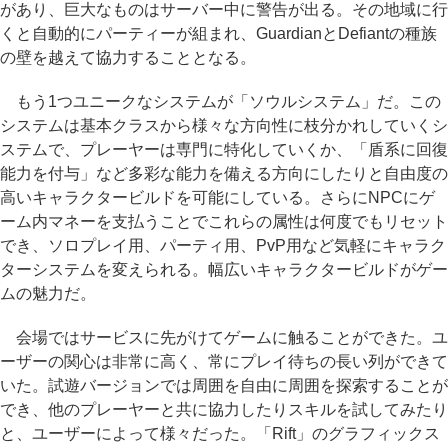
があり、巨大なものはサーバー中に警告が出る。その地域に行
くと自動的にパーティーが組まれ、GuardianとDefiantの種族
の壁を越えて協力することとなる。
もう1つユニークなシステムが「ソウルシステム」だ。この
システムは基本クラスから様々な方向性に枝分かれしていくシ
ステムで、プレーヤーは専門に特化していくか、「盾系に回復
能力を付与」など多彩な能力を備える方向にしたりと自由度の
高いキャラクタービルドを可能にしている。さらにNPCにゲ
ーム内マネーを支払うことでこれらの属性は何度でもリセット
でき、ソロプレイ用、パーティ用、PvP用など気軽にキャラク
ターシステムを変えられる。幅広いキャラクタービルドがゲー
ムの魅力だ。
会場ではサービスに先がけてゲームに触ることができた。ユ
ーザーの関心は非常に高く、常にプレイ待ちの長い列ができて
いた。試遊バージョンでは周囲を自由に周囲を探索することが
でき、他のプレーヤーと共に協力したりスキルを試してみたり
と、ユーザーによって様々だった。「Rift」のグラフィックス