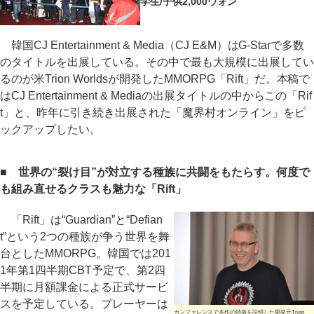
学生/子供2,000ウォン
韓国CJ Entertainment & Media（CJ E&M）はG-Starで多数
のタイトルを出展している。その中で最も大規模に出展してい
るのが米Trion Worldsが開発したMMORPG「Rift」だ。本稿で
はCJ Entertainment & Mediaの出展タイトルの中からこの「Rif
t」と、昨年に引き続き出展された「魔界村オンライン」をピ
ックアップしたい。
■ 世界の“裂け目”が対立する種族に共闘をもたらす。何度で
も組み直せるクラスも魅力な「Rift」
「Rift」は“Guardian”と“Defian
t”という2つの種族が争う世界を舞
台としたMMORPG。韓国では201
1年第1四半期CBT予定で、第2四
半期に月額課金による正式サービ
スを予定している。プレーヤーは
カンファレンスで本作の特徴を説明した開発元Trion