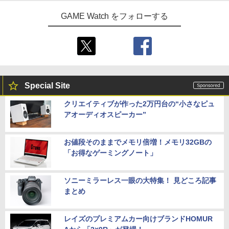
スクウェア・エニックス(20260205)
ト(2枚1セット・袋入れ)) [ 士郎正宗 ]
Switch2 ケース レザーケース スイッチ2
5
入封入特典】DLCチラシ)
Nintendo 対応 スイッチ スイッチツー
GAME Watch をフォローする
￥5,080
￥5,535
シンプル ミニマル PUレザー 革 カバー
￥5,742
ポーチ ストラップ付属 オシャレ ソフト
収納 ガジェットケース クリスマス ギフ
ト プレゼント 送料無料
￥3,480
Special Site
クリエイティブが作った2万円台の“小さなピュ
アオーディオスピーカー”
お値段そのままでメモリ倍増！メモリ32GBの
「お得なゲーミングノート」
ソニーミラーレス一眼の大特集！ 見どころ記事
まとめ
レイズのプレミアムカー向けブランドHOMUR