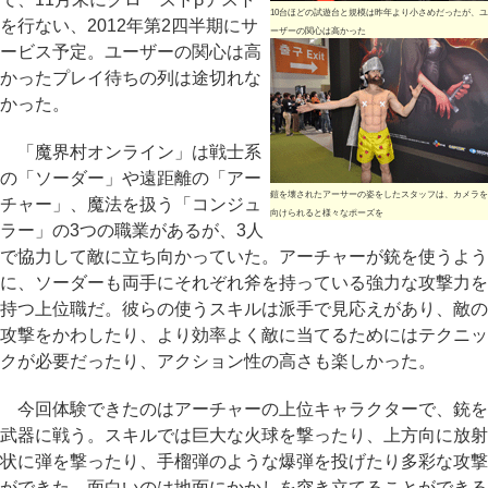
10台ほどの試遊台と規模は昨年より小さめだったが、ユ
を行ない、2012年第2四半期にサ
ーザーの関心は高かった
ービス予定。ユーザーの関心は高
かったプレイ待ちの列は途切れな
かった。
「魔界村オンライン」は戦士系
の「ソーダー」や遠距離の「アー
鎧を壊されたアーサーの姿をしたスタッフは、カメラを
チャー」、魔法を扱う「コンジュ
向けられると様々なポーズを
ラー」の3つの職業があるが、3人
で協力して敵に立ち向かっていた。アーチャーが銃を使うよう
に、ソーダーも両手にそれぞれ斧を持っている強力な攻撃力を
持つ上位職だ。彼らの使うスキルは派手で見応えがあり、敵の
攻撃をかわしたり、より効率よく敵に当てるためにはテクニッ
クが必要だったり、アクション性の高さも楽しかった。
今回体験できたのはアーチャーの上位キャラクターで、銃を
武器に戦う。スキルでは巨大な火球を撃ったり、上方向に放射
状に弾を撃ったり、手榴弾のような爆弾を投げたり多彩な攻撃
ができた。面白いのは地面にかかしを突き立てることができる