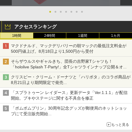
スタンド 2ポート for Nintendo Switch
ア・エニックス『ドラゴンクエストVII R
版)【Blu-ray】 [ 矢立肇 ]
2
eimagined』ELJM-30807 PS5 ゲームソ
3DO ファイアボール【新品】
2
フト 1週間保証【中古】
●
●
●
●
●
●
●
￥4,032
￥3,980
￥1,200
￥3,296
アクセスランキング
空飛ぶゆうれい船【Blu-ray】 [ 石ノ森章
3
1時間
24時間
1週間
1カ月
スクウェア・エニックス ドラゴンクエス
太郎 ]
3
Nintendo Switch2 専用 NGC+USB ハブ
3
トXI 過ぎ去りし時を求めて S【Switch
[メール便OK]【新品】【PS5】メタファ
3
冷却ファン付き ゲームキューブコントロ
マクドナルド、マックデリバリーの朝マックの最低注文料金が
2】 POTPAANVA [POTPAANVA]
ー：リファンタジオ［PS5版］[在庫品]
￥4,400
ーラー 接続 USB ハブ スイッチ2 アクセ
500円値上げ。8月18日より1,500円から受付
サリー 周辺機器 SWITCH2 ◇AL-NS257
￥4,920
￥4,050
1【メール便】
そらザウルスやギャルきち、団長の吉野家Tシャツも！
「hololive Splash T-Party!」全Tシャツラインナップ公開＆オン
￥2,580
ライン販売開始
映画『THE FIRST SLAM DUNK』 STAN
4
クリスピー・クリーム・ドーナツと「ハリポタ」のコラボ商品が
ドラゴンクエストXI 過ぎ去りし時を求
DARD EDITION【4K ULTRA HD】（早
4
8月21日より期間限定で発売
【中古】PS5ソフト アサシン クリード
めて S Switch2版
期予約特典なし） [ 井上雄彦 ]
4
組分け帽子ドーナツなど見た目も楽しい商品が登場
シャドウズ スタンダードエディション
「スプラトゥーン レイダース」更新データ「Ver.1.1.1」が配信
任天堂 amiibo マンタロー スプラトゥー
4
【佐々店】
￥4,930
￥5,280
ンシリーズ ※大量購入時には納期にお時
開始。ブキやステージに関する不具合を修正
間がかかる場合があります
￥5,000
「ポムポムプリン」30周年記念グッズが郵便局のネットショッ
￥2,600
プにて受注販売開始
【当店独自で＋P10倍★要エントリー】
【特典】攻殻機動隊 SAC_2045 最後の
5
5
「おもちもちもちクッション」など今年だけの限定商品が登場
【中古】[Switch2] ドラゴンクエストVII
人間(特装限定版)【Blu-ray】(第1弾・第
もっと見る
【特典】METAL GEAR SOLID : MASTE
Reimagined(ドラクエ7 リイマジンド)
2弾キービジュアル使用ステッカーセッ
5
R COLLECTION Vol.2 PS5版(【早期購