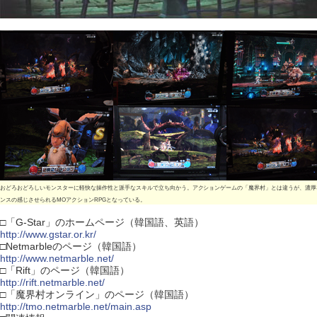
おどろおどろしいモンスターに軽快な操作性と派手なスキルで立ち向かう。アクションゲームの「魔界村」とは違うが、濃厚
ンスの感じさせられるMOアクションRPGとなっている。
□「G-Star」のホームページ（韓国語、英語）
http://www.gstar.or.kr/
□Netmarbleのページ（韓国語）
http://www.netmarble.net/
□「Rift」のページ（韓国語）
http://rift.netmarble.net/
□「魔界村オンライン」のページ（韓国語）
http://tmo.netmarble.net/main.asp