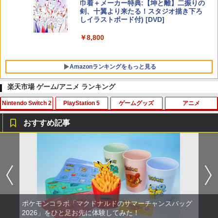
巾着＋メーカー特典:【坤と離】二振りの
剣、十翼より来たる！スタジオ描き下ろ
しイラストボード付) [DVD]
￥8,800
Amazonランキングをもっと見る
楽天市場 ゲーム/アニメ ランキング
Nintendo Switch 2
PlayStation 5
ゲームグッズ
アニメ
おすすめ記事
【新品】Switch2 eFootball Kick-Off!
[メール便OK]【新品】【PS5】CRYSTA
GBC用 レトロコレクションケース 5枚
【中古】アナと雪の女王 MovieNEX [ブ
1
1
1
1
【メール便】
R -クライスタ- ［PS5版］[在庫品]
ゲームボーイ ソフト ケース ゲーム 収納
ルーレイ+DVD+デジタルコピー（クラウ
ケース 高透明 簡単組立 PP素材 日本製 3
ド対応）+MovieNEXワールド] [Blu-ray]
Aカンパニー RCC-GBCASE-5P 【メー
￥3,800
￥2,560
ル便送料無料】
￥1,100
￥880
ポケモンコラボ「マクドナルドのサマーチャンスバッグ
テーブルモード専用 ポータブルUSBハブ
【SQUARE ENIX】【中古品】スクウェ
機動戦士ガンダムSEED FREEDOM(通常
2
2
2026」をひと足お先に体験してみた！
2