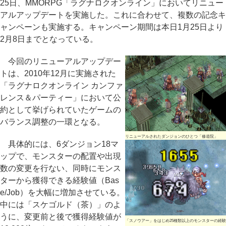
25日、MMORPG「ラグナロクオンライン」においてリニュー
アルアップデートを実施した。これに合わせて、複数の記念キ
ャンペーンも実施する。キャンペーン期間は本日1月25日より
2月8日までとなっている。
今回のリニューアルアップデー
トは、2010年12月に実施された
「ラグナロクオンライン カンファ
レンス＆パーティー」において公
約として挙げられていたゲームの
バランス調整の一環となる。
リニューアルされたダンジョンのひとつ「修道院」
具体的には、6ダンジョン18マ
ップで、モンスターの配置や出現
数の変更を行ない、同時にモンス
ターから獲得できる経験値（Bas
e/Job）を大幅に増加させている。
中には「スケゴルド（茶）」のよ
うに、変更前と後で獲得経験値が
「スノウアー」をはじめ25種類以上のモンスターの経験