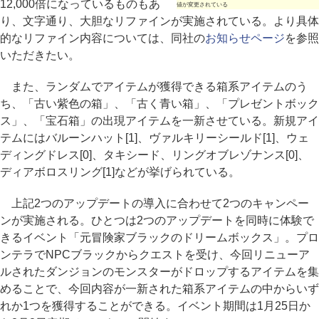
12,000倍になっているものもあ
値が変更されている
り、文字通り、大胆なリファインが実施されている。より具体
的なリファイン内容については、同社の
お知らせページ
を参照
いただきたい。
また、ランダムでアイテムが獲得できる箱系アイテムのう
ち、「古い紫色の箱」、「古く青い箱」、「プレゼントボック
ス」、「宝石箱」の出現アイテムを一新させている。新規アイ
テムにはバルーンハット[1]、ヴァルキリーシールド[1]、ウェ
ディングドレス[0]、タキシード、リングオブレゾナンス[0]、
ディアボロスリング[1]などが挙げられている。
上記2つのアップデートの導入に合わせて2つのキャンペー
ンが実施される。ひとつは2つのアップデートを同時に体験で
きるイベント「元冒険家ブラックのドリームボックス」。プロ
ンテラでNPCブラックからクエストを受け、今回リニューア
ルされたダンジョンのモンスターがドロップするアイテムを集
めることで、今回内容が一新された箱系アイテムの中からいず
れか1つを獲得することができる。イベント期間は1月25日か