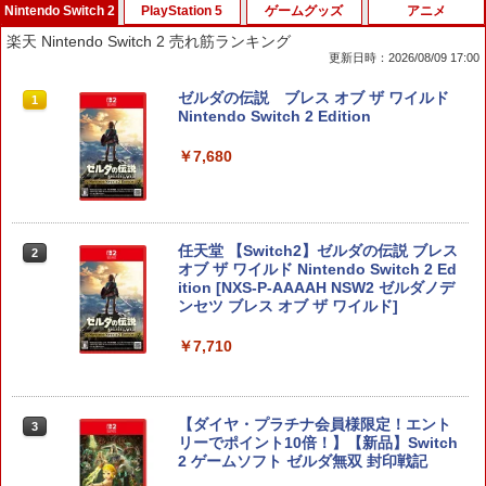
Nintendo Switch 2
PlayStation 5
ゲームグッズ
アニメ
スプラトゥーン レイダース|オンライン
PlayStation 5 デジタル・エディション
【純正品】Xbox ワイヤレス コントロー
劇場版「鬼滅の刃」無限城編 第一章 猗
1
1
1
1
楽天 Nintendo Switch 2 売れ筋ランキング
コード版
日本語専用 Console Language: Japan
ラー + USB-C® ケーブル
窩座再来 通常版 [Blu-ray]
更新日時：2026/08/09 17:00
ese only (CFI-2200B01)
￥5,832
￥8,300
￥3,982
ゼルダの伝説 ブレス オブ ザ ワイルド
1
￥55,000
Nintendo Switch 2 Edition
￥7,680
【純正品】Xbox ワイヤレス コントロー
2
スプラトゥーン レイダース -Switch2
劇場版「鬼滅の刃」無限城編 第一章 猗
Beast of Reincarnation -PS5 【特典】
ラー (ロボット ホワイト)
2
2
2
窩座再来 通常版 [DVD]
プロダクトコード 封入
￥6,447
￥7,681
￥3,523
￥7,286
任天堂 【Switch2】ゼルダの伝説 ブレス
2
オブ ザ ワイルド Nintendo Switch 2 Ed
ition [NXS-P-AAAAH NSW2 ゼルダノデ
【純正品】Xbox ワイヤレス コントロー
3
ンセツ ブレス オブ ザ ワイルド]
ラー (カーボンブラック)
Nintendo Switch 2(日本語・国内専用)
【Amazon.co.jp限定】劇場版モノノ怪
【純正品】ディスクドライブ(CFI-ZDD1
3
3
3
￥7,710
第三章 蛇神 (Amazon.co.jp限定オリジ
J) PlayStation 5
￥8,020
ナル三方背収納ケース付きコレクション)
￥55,491
(オリジナル特典:オリジナル巾着＋メー
￥11,849
カー特典:【坤と離】二振りの剣、十翼よ
り来たる！スタジオ描き下ろしイラスト
【ダイヤ・プラチナ会員様限定！エント
3
【純正品】Xbox 充電式バッテリー + US
4
ボード付) [Blu-ray]
リーでポイント10倍！】【新品】Switch
B-C ケーブル
2 ゲームソフト ゼルダ無双 封印戦記
【純正品】DualSense ワイヤレスコン
ニンテンドープリペイド番号 9000円|オ
4
4
￥10,780