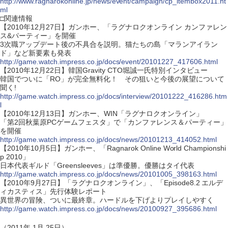
http://www.ragnarokonline.jp/news/event/campaign/cp_itembox2011.ht
ml
□関連情報
【2010年12月27日】ガンホー、「ラグナロクオンライン カンファレン
ス&パーティー」を開催
3次職アップデート後の不具合を説明。猫たちの島「マランアイラン
ド」など新要素も発表
http://game.watch.impress.co.jp/docs/event/20101227_417606.html
【2010年12月22日】韓国Gravity CTO堀誠一氏特別インタビュー
韓国でついに「RO」が完全無料化！ その狙いと今後の展望について
聞く!
http://game.watch.impress.co.jp/docs/interview/20101222_416286.htm
l
【2010年12月13日】ガンホー、WIN「ラグナロクオンライン」
「第2回秋葉原PCゲームフェスタ」で「カンファレンス＆パーティー」
を開催
http://game.watch.impress.co.jp/docs/news/20101213_414052.html
【2010年10月5日】ガンホー、「Ragnarok Online World Championshi
p 2010」
日本代表ギルド「Greensleeves」は準優勝。優勝はタイ代表
http://game.watch.impress.co.jp/docs/news/20101005_398163.html
【2010年9月27日】「ラグナロクオンライン」、「Episode8.2 エルデ
ィカスティス」先行体験レポート
異世界の冒険、ついに最終章。ハードルを下げよりプレイしやすく
http://game.watch.impress.co.jp/docs/news/20100927_395686.html
（2011年 1月 25日）