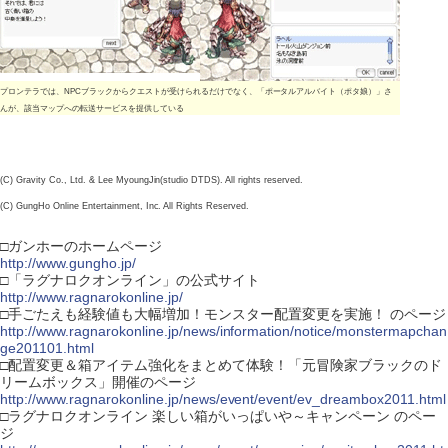
プロンテラでは、NPCブラックからクエストが受けられるだけでなく、「ポータルアルバイト（ポタ娘）」さ
んが、該当マップへの転送サービスを提供している
(C) Gravity Co., Ltd. & Lee MyoungJin(studio DTDS). All rights reserved.
(C) GungHo Online Entertainment, Inc. All Rights Reserved.
□ガンホーのホームページ
http://www.gungho.jp/
□「ラグナロクオンライン」の公式サイト
http://www.ragnarokonline.jp/
□手ごたえも経験値も大幅増加！モンスター配置変更を実施！ のページ
http://www.ragnarokonline.jp/news/information/notice/monstermapchan
ge201101.html
□配置変更＆箱アイテム強化をまとめて体験！「元冒険家ブラックのド
リームボックス」開催のページ
http://www.ragnarokonline.jp/news/event/event/ev_dreambox2011.html
□ラグナロクオンライン 楽しい箱がいっぱいや～キャンペーン のペー
ジ