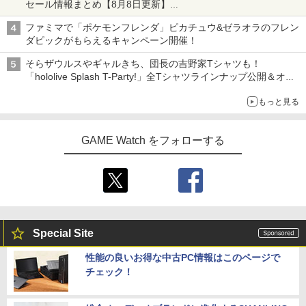
セール情報まとめ【8月8日更新】
ニンテンドーeショップでは「大神 絶景版」が67%オフで990円
￥4,780
￥3,190
ファミマで「ポケモンフレンダ」ピカチュウ&ゼラオラのフレン
【特典】君たちはどう生きるか【Blu-ra
4
ダピックがもらえるキャンペーン開催！
y】(オリジナル トトロの手ぬぐい) [ 宮
崎駿 ]
そらザウルスやギャルきち、団長の吉野家Tシャツも！
グランド・セフト・オートV PS5版
任天堂 【Switch】Joy-Con充電グリッ
4
4
「hololive Splash T-Party!」全Tシャツラインナップ公開＆オン
プ [HAC-A-ESSKA NSWジョイコンジュ
￥5,385
ライン販売開始
ウデングリップ]
￥4,948
もっと見る
￥2,720
【中古】3．まんが日本昔ばなし (75話収
5
GAME Watch をフォローする
録) 【ブルーレイ】／市原悦子ブルーレ
イ／キッズ
PS5 ARMORED CORE 6 FIRES OF RU
【4日20時からポイントUP! お買い物マ
5
5
BICON
ラソン】新品未開封品【Nランク】たま
￥6,879
ごっちパラダイス Tamagotchi Paradis
e パープルスカイ Purple Sky 45827697
￥5,500
33369
Special Site
￥6,300
性能の良いお得な中古PC情報はこのページで
チェック！