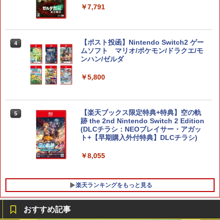
トローラー ミッドナイト ブラック(CFI-
ンラインコード版
￥2,618
￥7,791
ZCT2J01)
￥9,000
￥10,737
劇場版「鬼滅の刃」無限城編 第一章 猗
4
窩座再来 完全生産限定版 [Blu-ray]
【ポスト投函】Nintendo Switch2 ゲー
4
【国内正規品】Thrustmaster スラスト
5
ムソフト マリオ/ポケモン/ドラクエ/モ
マスター TH8S シフター - PC、PS4、P
ニンテンドープリペイド番号 5000円|オ
5
ンハン/ゼルダ
￥8,698
【純正品】DualSense ワイヤレスコン
S5、PS5 Pro、Xbox One、Xbox Serie
ンラインコード版
5
トローラー(CFI-ZCT2J)
s X|S 対応の高精度 H パターン シフター
￥5,800
￥5,000
￥10,737
￥14,141
『映画 ラブライブ！蓮ノ空女学院スクー
5
ルアイドルクラブ Bloom Garden Part
【楽天ブックス限定特典+特典】空の軌
5
y』Blu-ray（特装限定版）
跡 the 2nd Nintendo Switch 2 Edition
(DLCチラシ：NEOブレイサー・アガッ
ト+【早期購入外付特典】DLCチラシ)
￥8,589
￥8,055
楽天ランキングをもっと見る
おすすめ記事