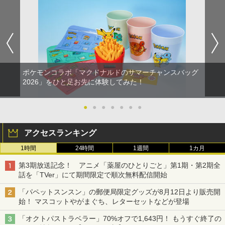
【ポイント5倍】PS5 Slim スタンド 新型
HDMI キャプチャーボード Switch/UVC
【中古】メリダとおそろしの森 BD+DVD
1
1
1
縦置き 冷却ファン スタンド 冷却パッド
対応 4K 1080P Type C&USB A&USB
(アウターケース) 【ブルーレイ】／ケリ
縦置き 垂直 充電器 USB 静音 リモコン
C 2in1 ビデオ録画 ゲーム録画 ライブ配
ー・マクドナルドブルーレイ／海外アニ
収納 充電LEDランプ 充電指示ランプ付
信 Windows Mac switch2 PS5 iPhon
メ・定番スタジオ
滑り止め 冷却台 2台同時充電
e
￥1,337
￥3,600
￥1,780
ポケモンコラボ「マクドナルドのサマーチャンスバッグ
2026」をひと足お先に体験してみた！
【中古】3．トイ・ストーリー MovieNE
2
【当店独自で＋P10倍★要エントリー】
【10日は24時間限定クーポン配布】LIT
X BD＋DVDセット 【ブルーレイ】／ト
2
2
【中古】[PS5] ドラゴンクエストI&II(DR
HON ライソンプレイコンピューターレ
ム・ハンクスブルーレイ／海外アニメ・
●
●
●
●
●
●
●
AGON QUEST I&II/ドラクエ1&2/DQ1&
トロ KTFC-003W(2553104)送料無料
定番スタジオ
2) スクウェア・エニックス(20251030)
アクセスランキング
￥2,940
￥1,783
￥4,180
1時間
24時間
1週間
1カ月
第3期放送記念！ アニメ「薬屋のひとりごと」第1期・第2期全
【レビュー特典】 山崎実業 【 蓋付き重
【中古】2．トイ・ストーリー MovieNE
3
3
話を「TVer」にて期間限定で順次無料配信開始
【当店独自で＋P10倍★要エントリー】
ねられるゲーム機器収納ケース スマート
X BD＋DVDセット 【ブルーレイ】／ト
3
【中古】[PS5] ELDEN RING SHADOW
】smart 10312 10313Nintendo switch
ム・ハンクスブルーレイ／海外アニメ・
「パペットスンスン」の郵便局限定グッズが8月12日より販売開
OF THE ERDTREE EDITION(エルデンリ
/ switch2 / switch2 Lite スイッチ2 収納
定番スタジオ
始！ マスコットやがまぐち、レターセットなどが登場
ング シャドウ オブ ジ エルドツリー エデ
収納ボックス 収納ケース 置き型 壁掛け
ィション) 通常版 フロム・ソフトウェア
収納BOX リビング 家電収納 シンプル お
￥2,402
「オクトパストラベラー」70%オフで1,643円！ もうすぐ終了の
(20240621)
しゃれ 白 黒