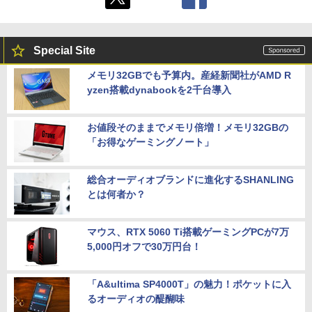
(描き下ろしアクリルスタンド(描き下ろ
イヴ・ザ・ダイバー COMPLETE EDITI
しキャラクター：シルフィエット・グレ
ON [NXS-P-A8XTC NSW2 デイブ ザ ダ
イラット)) [ 内山夕実 ]
イバ- コンプリ-ト エディション]
Special Site
￥17,600
￥5,740
メモリ32GBでも予算内。産経新聞社がAMD R
yzen搭載dynabookを2千台導入
お値段そのままでメモリ倍増！メモリ32GBの
「お得なゲーミングノート」
総合オーディオブランドに進化するSHANLING
とは何者か？
マウス、RTX 5060 Ti搭載ゲーミングPCが7万
5,000円オフで30万円台！
「A&ultima SP4000T」の魅力！ポケットに入
るオーディオの醍醐味