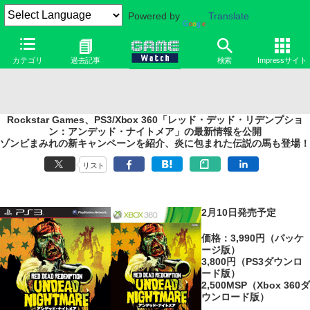
Powered by
Translate
カテゴリ
過去記事
検索
Impressサイト
Rockstar Games、PS3/Xbox 360「レッド・デッド・リデンプショ
ン：アンデッド・ナイトメア」の最新情報を公開
ゾンビまみれの新キャンペーンを紹介、炎に包まれた伝説の馬も登場！
リスト
2月10日発売予定
価格：3,990円（パッケ
ージ版）
3,800円（PS3ダウンロ
ード版）
2,500MSP（Xbox 360ダ
ウンロード版）