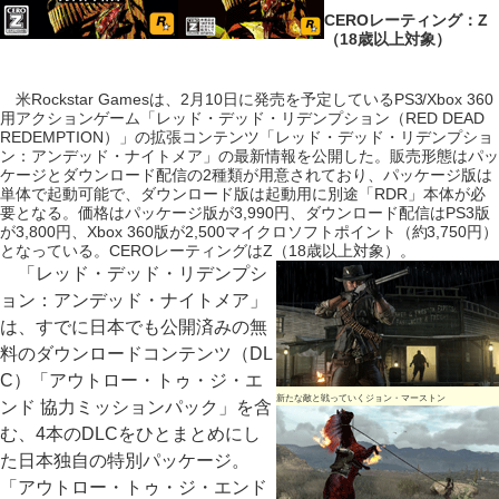
CEROレーティング：Z
（18歳以上対象）
米Rockstar Gamesは、2月10日に発売を予定しているPS3/Xbox 360
用アクションゲーム「レッド・デッド・リデンプション（RED DEAD
REDEMPTION）」の拡張コンテンツ「レッド・デッド・リデンプショ
ン：アンデッド・ナイトメア」の最新情報を公開した。販売形態はパッ
ケージとダウンロード配信の2種類が用意されており、パッケージ版は
単体で起動可能で、ダウンロード版は起動用に別途「RDR」本体が必
要となる。価格はパッケージ版が3,990円、ダウンロード配信はPS3版
が3,800円、Xbox 360版が2,500マイクロソフトポイント（約3,750円）
となっている。CEROレーティングはZ（18歳以上対象）。
「レッド・デッド・リデンプシ
ョン：アンデッド・ナイトメア」
は、すでに日本でも公開済みの無
料のダウンロードコンテンツ（DL
C）「アウトロー・トゥ・ジ・エ
新たな敵と戦っていくジョン・マーストン
ンド 協力ミッションパック」を含
む、4本のDLCをひとまとめにし
た日本独自の特別パッケージ。
「アウトロー・トゥ・ジ・エンド