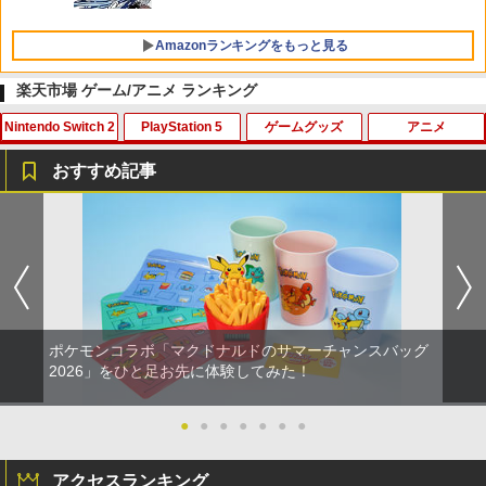
Amazonランキングをもっと見る
楽天市場 ゲーム/アニメ ランキング
Nintendo Switch 2
PlayStation 5
ゲームグッズ
アニメ
おすすめ記事
Switch2 冷却ファン Nintendo switch 2
【中古】【18歳以上対象】Saints Row
【中古】ドラゴンシャドウスペル
【中古】カーズ MovieNEX [純正ブルー
1
1
1
1
ドック 対応 スイッチ2 NS2 ドック 放熱
(セインツロウ)ソフト:プレイステーショ
レイ＋純正ケース]
ベース 冷却スタンド クーリングファン
ン5ソフト／アクション・ゲーム
￥350
圧送式 デュアルターボファン 自動ON/O
￥1,780
FF 3段階速度 静音設計 TVモード 熱対策
￥410
オーバーヒート防止 ゲーム機 周辺機器
ナノテープ付属 switch2 本体
ポケモンコラボ「マクドナルドのサマーチャンスバッグ
￥2,999
【中古】ハッピープライスセレクション
劇場版 鬼滅の刃 無限城編 第一章
【大容量】SILENT HILL f PS5対応 LIP1
2
2
2026」をひと足お先に体験してみた！
2
ルイージマンション2
猗窩座再来 (完全生産限定版／本編154分
708 互換 バッテリー【PSE基準検品】ワ
＋特典178分／輸出不可/本編Blu-ray+2C
イヤレスコントローラー SONY対応 ロワ
D＋特典Blu-ray)[ANZX-18501]【発売
ジャパン アストロボット Destiny 2
￥382
●
●
●
●
●
●
●
日】2026/7/29【Blu-rayDisc】
任天堂純正品 Nintendo Switch タッチ
2
ペン Switch Switch2 スイッチ スイッチ
￥1,780
2 タッチペン 純正 スタイラスペン Ninte
アクセスランキング
￥11,000