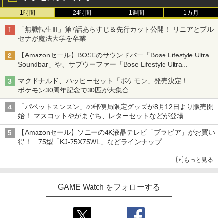
ndo ニンテンドースイッチ ニンテンド
【中古】おどるメイドインワリオ - Wii
3
1時間
24時間
1週間
1カ月
ースイッチ2 静電式 タッチ操作 ゲームア
クセサリー 正規品 4902370543421
STRASSE RCZ01用 コントローラーホル
3
￥509
「無職転生III」第7話あらすじ＆先行カット公開！ リニアとプル
転生したら第七王子だったので、気まま
ダー 左側 左右兼用 ゲームパッド PS4 P
3
セナが魔法大学を卒業
￥3,450
に魔術を極めます 第2期 1《特装限定
S5 コントローラースタンド ゲームパッ
版》 (初回限定) 【Blu-ray】
ド 収納[コックピット レースゲーム]
【Amazonセール】BOSEのサウンドバー「Bose Lifestyle Ultra
Soundbar」や、サブウーファー「Bose Lifestyle Ultra
￥17,424
￥2,981
Subwoofer」などお買い得！
テーブルモード専用 ポータブルUSBハブ
3
NewスーパーマリオブラザーズWii ノコ
マクドナルド、ハッピーセット「ポケモン」発売決定！
4
スタンド 2ポート for Nintendo Switch
ノコエアホッケー
ポケモン30周年記念で30匹が大集合
2
【楽天ブックス限定連動購入特典】『無
【特典】AKIBA LOST PS5版(【初回封
4
4
￥1,218
「パペットスンスン」の郵便局限定グッズが8月12日より販売開
￥3,980
職転生3 ～異世界行ったら本気だす～』
入特典】ゲーム内デジタルアイテム（特
始！ マスコットやがまぐち、レターセットなどが登場
Chapter 1 (初回生産限定版)【Blu-ray】
典スチル画像）)
(描き下ろしアクリルスタンド(描き下ろ
【Amazonセール】ソニーの4K液晶テレビ「ブラビア」がお買い
しキャラクター：シルフィエット・グレ
￥5,507
得！ 75型「KJ-75X75WL」などラインナップ
【中古】【PS4】BIOHAZARD VILLAG
イラット)) [ 内山夕実 ]
5
【特典】アナザーエデン ビギンズ Ninte
4
E【予約特典】武器パーツ「ラクーン
ndo Switch 2 Edition(【早期購入封入
君」と「サバイバルリソースパック」が
もっと見る
特典】シリアルコード)
￥17,600
手に入るプロダクトコード(無償)
【店内全品P10倍 8/4〜要エントリー】
5
￥4,931
【中古】[PS5] プラグマタ(PRAGMATA)
￥1,310
GAME Watch をフォローする
通常版 カプコン(20260417)
【楽天ブックス限定連動購入特典】『無
5
職転生3 ～異世界行ったら本気だす～』
￥5,640
Chapter 2 (初回生産限定版)【Blu-ray】
アークシステムワークス 【Switch2】デ
5