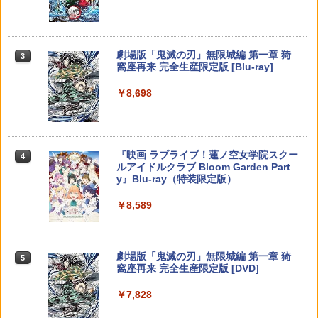
￥3,000
Nintendo Switch 2(日本語・国内専用)
劇場版「鬼滅の刃」無限城編 第一章 猗
【純正品】ディスクドライブ(CFI-ZDD1
3
3
Xbox プリペイドカード 1,000円 デジタ
3
3
窩座再来 完全生産限定版 [Blu-ray]
J) PlayStation 5
ルコード 【旧 Xbox ギフトカード】 [オ
￥55,095
ンラインコード]
￥8,698
￥11,849
￥1,000
【純正品】DualSense ワイヤレスコン
ニンテンドープリペイド番号 9000円|オ
4
4
『映画 ラブライブ！蓮ノ空女学院スクー
4
トローラー ミッドナイト ブラック(CFI-
【純正品】Xbox ワイヤレス コントロー
ンラインコード版
4
ルアイドルクラブ Bloom Garden Part
ZCT2J01)
ラー + USB-C® ケーブル
y』Blu-ray（特装限定版）
￥9,000
￥10,737
￥8,300
￥8,589
ニンテンドープリペイド番号 5000円|オ
5
【純正品】DualSense ワイヤレスコン
Xbox プリペイドカード 5,000円 デジタ
ンラインコード版
5
5
劇場版「鬼滅の刃」無限城編 第一章 猗
5
トローラー(CFI-ZCT2J)
ルコード 【旧 Xbox ギフトカード】 [オ
窩座再来 完全生産限定版 [DVD]
ンラインコード]
￥5,000
￥10,737
￥7,828
￥5,000