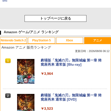
tml
トップページに戻る
Amazon ゲーム/アニメ ランキング
Nintendo Switch 2
PlayStation 5
Xbox
アニメ
Amazon アニメ 販売ランキング
更新日時：2026/08/06 06:12
スプラトゥーン レイダース|オンライン
PlayStation 5 デジタル・エディション
Xbox プリペイドカード 10,000円 デジ
劇場版「鬼滅の刃」無限城編 第一章 猗
1
1
1
1
コード版
日本語専用 Console Language: Japan
タルコード 【旧 Xbox ギフトカード】
窩座再来 通常版 [Blu-ray]
ese only (CFI-2200B01)
[オンラインコード]
￥5,832
￥3,964
￥55,000
￥10,000
スプラトゥーン レイダース -Switch2
劇場版「鬼滅の刃」無限城編 第一章 猗
Beast of Reincarnation -PS5 【特典】
Xbox プリペイドカード 3,000円 デジタ
2
2
2
2
窩座再来 通常版 [DVD]
プロダクトコード 封入
ルコード 【旧 Xbox ギフトカード】 [オ
ンラインコード]
￥6,455
￥3,523
￥7,286