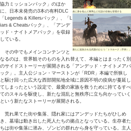
協力ミッションパック」のほか
に、日本未発売の3本の有料DLC
炎に身を包んだ軍馬など伝説の生物も登場する
「Legends & Killersパック」、「L
iars & Cheatsパック」、「アンデ
ッド・ナイトメアパック」を収録
している。
新たに追加される武器のひとつ「トマホーク（手斧）」
その中でもメインコンテンツと
なるのは、世界観そのものを入れ替えて、本編とはまったく別
のサイドストーリーが展開される「アンデッド・ナイトメアパ
ック」。主人公ジョン・マーストンが「RDR」本編で所狭し
と駆け回った広大な西部開拓地全域に原因不明の疫病が蔓延し
てしまったという設定で、最愛の家族を救うために持てるすべ
てのスキルを駆使し、新たな混乱と無秩序に立ち向かっていく
という新たなストーリーが展開される。
荒れ果てた街や集落、隠れ家にはアンデッドたちがひしめ
き、墓場は動き出した死人たちの拠点となっている。生存者た
ちは街や集落に潜み、ゾンビの群れから身を守っている。主人