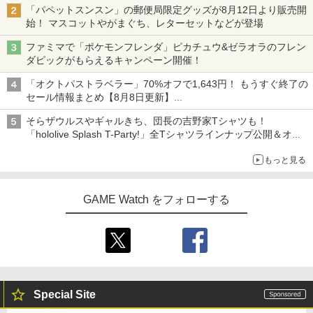
Nintendo Switch2 専用 スリムハードポ
ブケース付 / アニメ
￥10,780
￥7,680
3
「パペットスンスン」の郵便局限定グッズが8月12日より販売開
￥6,526
ーチ 収納ケース ハードケース ポーチ 収
始！ マスコットやがまぐち、レターセットなどが登場
納バッグ 耐衝撃 スイッチ2 キャリングケ
￥540
ース 軽量 ◇ALW-PU-001
ファミマで「ポケモンフレンダ」ピカチュウ&ゼラオラのフレン
劇場版「鬼滅の刃」無限城編 第一章 猗
4
ダピックがもらえるキャンペーン開催！
【特典】MARVEL Tōkon: Fighting So
￥1,680
窩座再来 完全生産限定版 [Blu-ray]
任天堂 【Switch2】ゼルダの伝説 ブレス
4
4
uls(【早期購入封入特典】ロビーのアイ
オブ ザ ワイルド Nintendo Switch 2 Ed
【中古】うどんの国の金色毛鞠 第一巻/
4
「オクトパストラベラー」70%オフで1,643円！ もうすぐ終了の
テムセット)
ition [NXS-P-AAAAH NSW2 ゼルダノデ
Blu−ray Disc/VPXY-71489
￥8,698
セール情報まとめ【8月8日更新】
ンセツ ブレス オブ ザ ワイルド]
ニンテンドーeショップでは「大神 絶景版」が67%オフで990円
￥6,782
[Switch 2] ぽこ あ ポケモン エキスパン
￥749
4
そらザウルスやギャルきち、団長の吉野家Tシャツも！
ションパス（ダウンロード版）※3,200
￥7,710
「hololive Splash T-Party!」全Tシャツラインナップ公開＆オン
ポイントまでご利用可
ライン販売開始
『映画 ラブライブ！蓮ノ空女学院スクー
5
もっと見る
ルアイドルクラブ Bloom Garden Part
【特典】トゥームレイダー：レガシー・
￥4,400
5
y』Blu-ray（特装限定版）
オブ・アトランティス(【早期購入同梱特
鬼武者 Way of the Sword 【Switch2】
【送料無料】劇場版「鬼滅の刃」無限城
5
5
典】コスチューム「ララ・クロフト・サ
POT-P-ABNMA
編 第一章 猗窩座再来(通常版)【Blu-ra
GAME Watch をフォローする
バイバー(仮)」（ゲーム内コンテンツ）)
y】/アニメーション[Blu-ray]【返品種別
￥8,589
A】
レトロフリーク レッド×ホワイト ( レト
￥7,730
5
￥7,012
ロゲーム互換機 )（ コントローラーアダ
プターセット ）CY-RF-RW HDMI出力 ど
￥4,400
こでもセーブ 互換機種 FC SFC SNES G
B GBC GBA MD GEN PCE TG-16 PCE
SG
Special Site
￥25,300