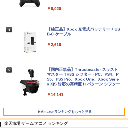
Nintendo Switch 2(日本語・国内専用)
【純正品】ディスクドライブ(CFI-ZDD1
3
3
J) PlayStation 5
￥8,020
￥55,491
￥11,849
【純正品】Xbox 充電式バッテリー + US
4
B-C ケーブル
【純正品】DualSense ワイヤレスコン
ニンテンドープリペイド番号 9000円|オ
4
4
トローラー ミッドナイト ブラック(CFI-
ンラインコード版
￥2,618
ZCT2J01)
￥9,000
￥10,737
【国内正規品】Thrustmaster スラスト
5
マスター TH8S シフター - PC、PS4、P
ニンテンドープリペイド番号 5000円|オ
5
【純正品】DualSense ワイヤレスコン
S5、PS5 Pro、Xbox One、Xbox Serie
ンラインコード版
5
トローラー(CFI-ZCT2J)
s X|S 対応の高精度 H パターン シフター
￥5,000
￥10,737
￥14,141
Amazonランキングをもっと見る
楽天市場 ゲーム/アニメ ランキング