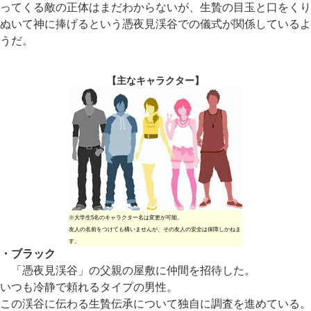
ってくる敵の正体はまだわからないが、生贄の目玉と口をくり
ぬいて神に捧げるという憑夜見渓谷での儀式が関係しているよ
うだ。
【主なキャラクター】
※大学生5名のキャラクター名は変更が可能。
友人の名前をつけても構いませんが、その友人の安全は保障しかねま
す。
・ブラック
「憑夜見渓谷」の父親の屋敷に仲間を招待した。
いつも冷静で頼れるタイプの男性。
この渓谷に伝わる生贄伝承について独自に調査を進めている。