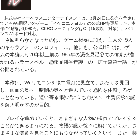
株式会社マーベラスエンターテイメントは、3月24日に発売を予定し
ているWii用呪いのゲーム「イケニエノヨル」の公式HPを更新した。本
作の価格は6,090円。CEROレーティングはC（15歳以上対象）。バラ
ンスWiiボード対応。
今回明らかとなったのは、ゲーム概要に加え、主人公+5人
のキャラクターのプロフィール。他にも、公式HPでは、ゲー
ムの本編より20年以上前の1985年の憑夜見渓谷での惨劇が描
かれるホラーノベル「憑夜見渓谷奇譚」の「涼子篇第一話」が
公開されている。
本作は、Wiiリモコンを懐中電灯に見立て、あたりを見回
し、画面の奥へ、暗闇の奥へと進んでいく恐怖を体感するゲー
ムとなっている。這い寄る“呪い”に立ち向かい、生贄伝承の謎
を解き明かすのが目的。
プレイを進めていくと、さまざまな人物の視点でプレイする
ことができるようになる。物語の謎が徐々に解けていくが、さ
まざまな惨劇を見ることにもつながっていくという。また、襲