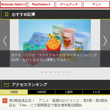
Nintendo Switch 2
PlayStation 5
ゲームグッズ
アニメ
劇場版「鬼滅の刃」無限城編 第一章 猗
1
窩座再来 通常版 [Blu-ray]
おすすめ記事
￥3,982
ホリ ワイヤレスホリパッド TURBO for
シティーズ：スカイライン リマスター
PS Vita 2000 アナログスティック・スラ
【中古】おそ松さん 第五松（初回生産
1
1
1
1
Nintendo Switch 2 ルビーマゼンタ [N
ジャパン・スペシャル・エディション
イドパッド修理用基板 部品 パーツ L R
限定版 Blu-ray DISC）/Blu−ray Dis
SX-134]
互換 黒 ブラック オリジナルウエス スラ
c/EYXA-10744
イドパッド
￥5,591
￥7,580
￥272
劇場版「鬼滅の刃」無限城編 第一章 猗
2
￥750
窩座再来 通常版 [DVD]
ポケモンコラボ「マクドナルドのサマーチャンスバッグ
￥3,523
RIDE 6
【特典】ドラゴンクエストモンスターズ
猫物語 黒 つばさファミリー 上・下 セッ
2
2026」をひと足お先に体験してみた！
2
2
4 枯れ木の国のビアンカ・フローラ S
＼マラソン限定★エントリーでP10倍／S
ト 全巻 完全生産限定版 物語シリーズ
2
witch2版(【早期購入封入特典】冒険ス
team Deck OLED / LCD フィルム 保護
【Blu-ray】
￥5,901
タートダッシュセット)
フィルム ガラスフィルム 本体 保護 フィ
●
●
●
●
●
●
●
ルム シート 液晶保護 ガラス スチーム ス
￥320
【Amazon.co.jp限定】劇場版モノノ怪
3
チームデック OLED スチームデック LC
￥7,623
第三章 蛇神 (Amazon.co.jp限定オリジ
D ガイド枠 指紋防止
アクセスランキング
ナル三方背収納ケース付きコレクション)
(オリジナル特典:オリジナル巾着＋メー
1時間
24時間
1週間
1カ月
【特典】ファイナルファンタジー レゾナ
￥998
カー特典:【坤と離】二振りの剣、十翼よ
3
【中古】【Blu−ray】ファイナルファン
3
ンス PS5版(【初回封入特典】魔導船＆
り来たる！スタジオ描き下ろしイラスト
ゼルダの伝説 ブレス オブ ザ ワイルド
タジーVII アドベントチルドレン コン
3
第3期放送記念！ アニメ「薬屋のひとりごと」第1期・第2期全
かけだし騎士の応援パック・かけだし騎
ボード付) [Blu-ray]
Nintendo Switch 2 Edition
プリート 初回限定版 PS3版「ファイ
話を「TVer」にて期間限定で順次無料配信開始
士のスタートダッシュパック)
ナルファンタジーXIII」体験版・スリー