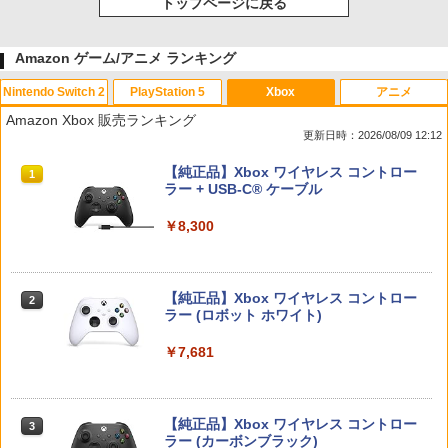
トップページに戻る
Amazon ゲーム/アニメ ランキング
Nintendo Switch 2
PlayStation 5
Xbox
アニメ
Amazon Xbox 販売ランキング
更新日時：2026/08/09 12:12
スプラトゥーン レイダース|オンライン
PlayStation 5 デジタル・エディション
【純正品】Xbox ワイヤレス コントロー
1
1
1
コード版
日本語専用 Console Language: Japan
ラー + USB-C® ケーブル
ese only (CFI-2200B01)
￥5,832
￥8,300
￥55,000
【純正品】Xbox ワイヤレス コントロー
2
スプラトゥーン レイダース -Switch2
Beast of Reincarnation -PS5 【特典】
ラー (ロボット ホワイト)
2
2
プロダクトコード 封入
￥6,447
￥7,681
￥7,286
【純正品】Xbox ワイヤレス コントロー
3
ラー (カーボンブラック)