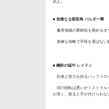
武人。
■ 老獪なる獄彩鳥 バルダー卿
魔導海賊の軍師役を務めるオ
老練な知略で手段を選ばない
■ 鋼鉄の猛牛 レイドン
巨体と怪力を誇るバッファロ
頭の回転は悪いがミストラル
が高く、怒ると手が付けられな