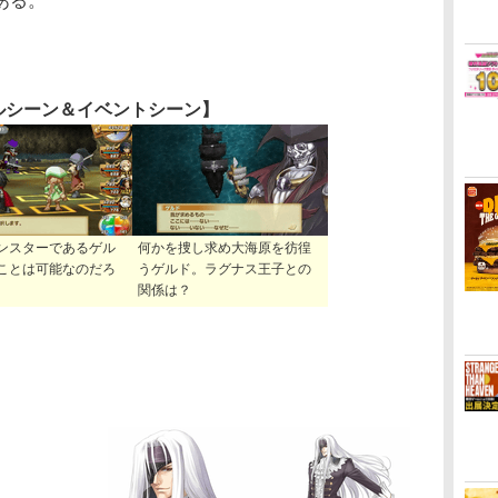
ある。
ルシーン＆イベントシーン】
ンスターであるゲル
何かを捜し求め大海原を彷徨
ことは可能なのだろ
うゲルド。ラグナス王子との
関係は？