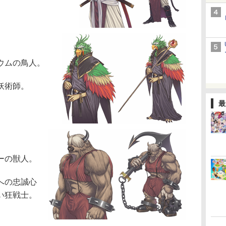
ウムの鳥人。
妖術師。
最
ーの獣人。
への忠誠心
い狂戦士。