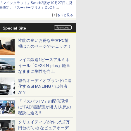
「マインクラフト」Switch2版が10月27日に発
売決定。「スーパーマリオ」DLCも
Switch版からのアップグレードも可能に
もっと見る
Special Site
性能の良いお得な中古PC情
報はこのページでチェック！
レイズ鍛造1ピースアルミホ
イール「CE28 N-plus」軽量
なままに剛性を向上
総合オーディオブランドに進
化するSHANLINGとは何者
か？
「ドスパラTV」の配信現場
に“PAD”撮影班が潜入!人気の
秘訣に迫る!!
クリエイティブが作った2万
円台の“小さなピュアオーデ