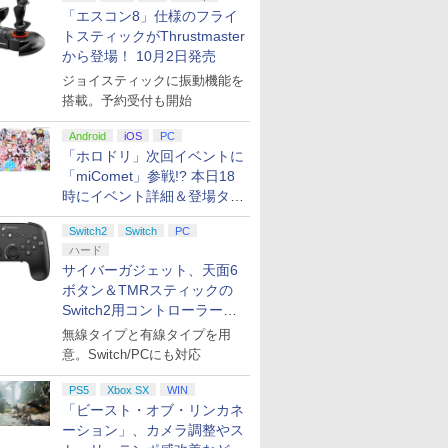
「エスコン8」仕様のフライ
トスティックがThrustmaster
から登場！ 10月2日発売
ジョイスティックに振動機能を
搭載。予約受付も開始
Android
iOS
PC
「ホロドリ」次回イベントに
「miComet」参戦!? 本日18
時にイベント詳細＆登場タレ
ント公開
Switch2
Switch
PC
ハード
サイバーガジェット、天面6
ボタン＆TMRスティックの
Switch2用コントローラーを9
月下旬発売！
無線タイプと有線タイプを用
意。Switch/PCにも対応
PS5
Xbox SX
WIN
「ビースト・オブ・リンカネ
ーション」、カメラ調整やス