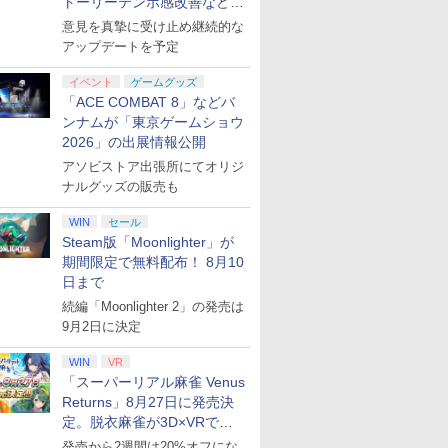
トーリーテンポ感改善などの
アプデを1週間以内に実施
意見を真摯に受け止め継続的な
アップデートを予定
イベント
ゲームグッズ
「ACE COMBAT 8」などバ
ンナムが「東京ゲームショウ
2026」の出展情報公開
アソビストア出張所にてオリジ
ナルグッズの販売も
WIN
セール
Steam版「Moonlighter」が
期間限定で無料配布！ 8月10
日まで
続編「Moonlighter 2」の発売は
9月2日に決定
WIN
VR
「スーパーリアル麻雀 Venus
Returns」8月27日に発売決
定。脱衣麻雀が3D×VRで復
活
発売から2週間は20%オフにな