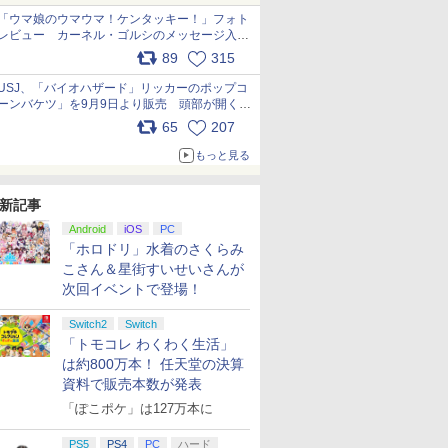
「ウマ娘のウマウマ！ケンタッキー！」フォト
レビュー カーネル・ゴルシのメッセージ入り
パッケージや描き下ろしトレカなどが登場
89
315
pic.x.com/PjnkR9vkXl
USJ、「バイオハザード」リッカーのポップコ
ーンバケツ」を9月9日より販売 頭部が開く仕
組み。味は恐怖を堪のう「味噌フレーバー」
65
207
pic.x.com/81MuXGahVM
もっと見る
新記事
Android
iOS
PC
「ホロドリ」水着のさくらみ
こさん＆星街すいせいさんが
次回イベントで登場！
Switch2
Switch
「トモコレ わくわく生活」
は約800万本！ 任天堂の決算
資料で販売本数が発表
「ぽこポケ」は127万本に
PS5
PS4
PC
ハード