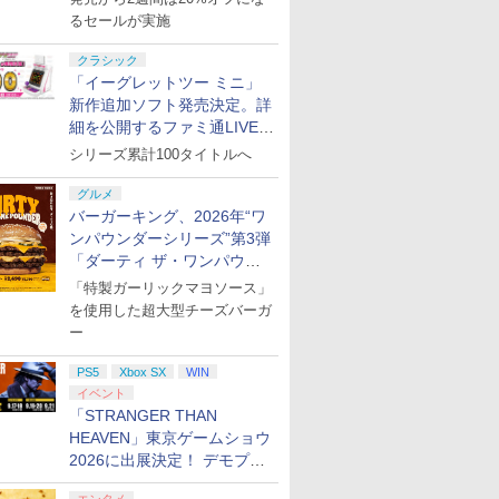
るセールが実施
クラシック
「イーグレットツー ミニ」
新作追加ソフト発売決定。詳
細を公開するファミ通LIVEが
8月27日20時から配信
シリーズ累計100タイトルへ
グルメ
バーガーキング、2026年“ワ
ンパウンダーシリーズ”第3弾
「ダーティ ザ・ワンパウン
ダー」を8月7日発売
「特製ガーリックマヨソース」
を使用した超大型チーズバーガ
ー
PS5
Xbox SX
WIN
イベント
「STRANGER THAN
HEAVEN」東京ゲームショウ
2026に出展決定！ デモプレ
イや体験型展示も