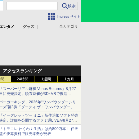
Impress サイト
全カテゴリ
エンタメ
グッズ
アクセスランキング
時間
24時間
1週間
1カ月
「スーパーリアル麻雀 Venus Returns」8月27
日に発売決定。脱衣麻雀が3D×VRで復活
発売から2週間は20%オフになるセールが実施
バーガーキング、2026年“ワンパウンダーシリ
ーズ”第3弾「ダーティ ザ・ワンパウンダー」を
8月7日発売
「イーグレットツー ミニ」新作追加ソフト発売
「特製ガーリックマヨソース」を使用した超大
決定。詳細を公開するファミ通LIVEが8月27日
型チーズバーガー
20時から配信
「トモコレ わくわく生活」は約800万本！ 任天
シリーズ累計100タイトルへ
堂の決算資料で販売本数が発表
「ぽこポケ」は127万本に