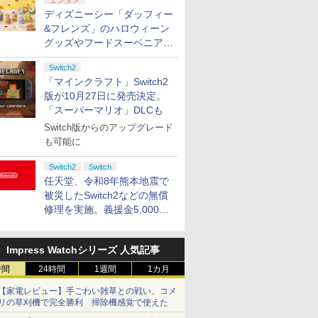
エンタメ
ディズニーシー「ダッフィー
&フレンズ」のハロウィーン
グッズやフードスーベニアが
8月25日より発売
Switch2
「マインクラフト」Switch2
版が10月27日に発売決定。
「スーパーマリオ」DLCも
Switch版からのアップグレード
も可能に
Switch2
Switch
任天堂、令和8年熊本地震で
被災したSwitch2などの無償
修理を実施。義援金5,000万
円の寄付も発表
Impress Watchシリーズ 人気記事
時間
24時間
1週間
1カ月
【家電レビュー】手ごわい雑草との戦い、コメ
リの草刈機で完全勝利 掃除機感覚で使えた