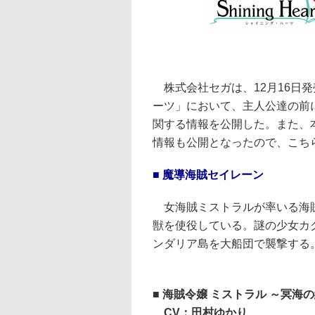
株式会社セガは、12月16日発
ーツ」において、主人公達の前
関する情報を公開した。また、
情報も公開となったので、こち
■ 魔導海賊セイレーン
女海賊ミストラルが率いる海
獣を使役している。謎の少女カ
ンダリア島を大船団で襲撃する
■ 海賊令嬢 ミストラル ～冥海
CV：田村ゆかり