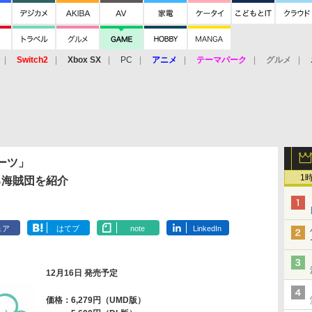
Switch2
Xbox SX
PC
アニメ
テーマパーク
グルメ
 Vita
3DS
アーケード
VR
ーツ」
1
る海賊団を紹介
ェア
はてブ
note
LinkedIn
12月16日 発売予定
価格：6,279円（UMD版）