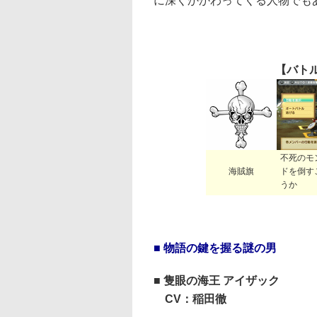
に深くかかわってくる人物でも
【バト
不死のモ
海賊旗
ドを倒す
うか
■ 物語の鍵を握る謎の男
■ 隻眼の海王 アイザック
CV：稲田徹