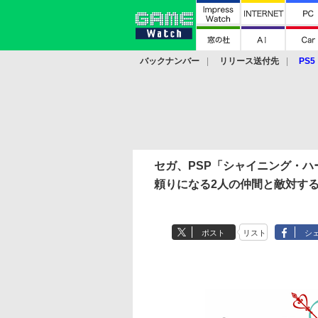
バックナンバー
リリース送付先
PS5
モバイル
eスポーツ
クラウド
PS
セガ、PSP「シャイニング・ハ
頼りになる2人の仲間と敵対す
ポスト
リスト
シ