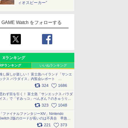
ィオスピーカー”
GAME Watch をフォローする
Xランキング
RPランキング
いいねランキング
推し探しが楽しい！ 富士急ハイランド「サンエ
ックス パラダイス」内覧会レポート
pic.x.com/p718c0QB0k
324
1686
思わず目を引く！ 富士急「サンエックス パラダ
イス」で「すみっコ」ぺんぎん？のきゅうりド
ッグを食べてみた イラストそのままのメニュ
323
1048
ー化に挑戦。これが意外にもおいしい
pic.x.com/Kgl04hZaeg
「ファイナルファンタジーXIV」Nintendo
Switch 2版のロードが長いのは不具合 早急に
アップデートできるよう対応中
221
373
pic.x.com/s9S3nRCAGa