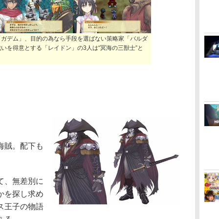
「ガデム」、目的の為なら手段を選ばない策略家「バルダ
いを得意とする「レイドン」の3人は“冥海の三獣士”と
海賊。配下も
て、無差別に
かを探し求め
ス王子の物語