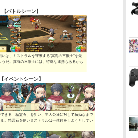
【バトルシーン】
戦いは、ミストラルを守護する“冥海の三獣士”を先
ようだ。冥海の三獣士には、特殊な連携もあるかも
【イベントシーン】
ができる「精霊石」を狙い、主人公達に対して執拗なまで
ラル。精霊石を使いミストラルは一体何をしようとしてい