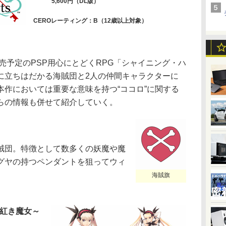
5,600円（DL版）
CEROレーティング：B（12歳以上対象）
売予定のPSP用心にとどくRPG「シャイニング・ハ
に立ちはだかる海賊団と2人の仲間キャラクターに
本作においては重要な意味を持つ“ココロ”に関する
らの情報も併せて紹介していく。
賊団。特徴として数多くの妖魔や魔
グヤの持つペンダントを狙ってウィ
。
海賊旗
の紅き魔女～