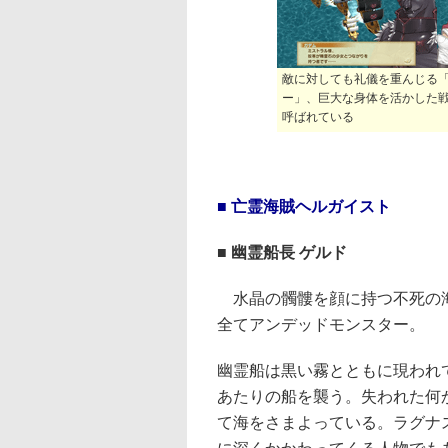
敵に対しても礼儀を重んじる
ー」、巨大な身体を活かした戦
呼ばれている
■ 亡霊海賊ヘルガイスト
■ 幽霊船長 ゲルド
水晶の髑髏を顔に持つ不死の
全てアンデッドモンスター。
幽霊船は黒い霧とともに現われ
あたりの船を襲う。失われた何
て海をさまよっている。ラグナ