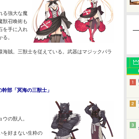
れる強大な魔
魔獣召喚術も
石を手に入れ
かる。
海賊。三獣士を従えている。武器はマジックパラ
の幹部「冥海の三獣士」
ョウの獣人。
いを好まない生粋の