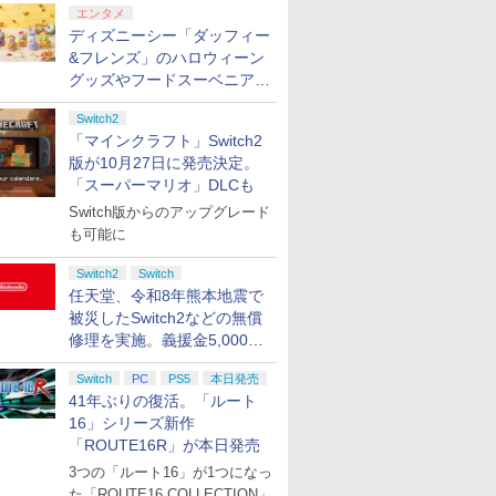
エンタメ
ディズニーシー「ダッフィー
&フレンズ」のハロウィーン
グッズやフードスーベニアが
8月25日より発売
Switch2
「マインクラフト」Switch2
版が10月27日に発売決定。
「スーパーマリオ」DLCも
Switch版からのアップグレード
も可能に
Switch2
Switch
任天堂、令和8年熊本地震で
被災したSwitch2などの無償
修理を実施。義援金5,000万
円の寄付も発表
Switch
PC
PS5
本日発売
41年ぶりの復活。「ルート
16」シリーズ新作
「ROUTE16R」が本日発売
3つの「ルート16」が1つになっ
た「ROUTE16 COLLECTION」