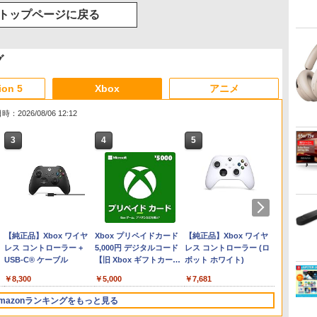
トップページに戻る
グ
ion 5
Xbox
アニメ
：2026/08/06 12:12
3
3
3
4
4
4
5
5
5
6
6
6
ー
 -
Nintendo Switch 2(日本
【純正品】ディスクドラ
【純正品】Xbox ワイヤ
ニンテンドープリペイド
【純正品】DualSense ワ
Xbox プリペイドカード
ニンテンドープリペイド
【純正品】DualSense ワ
【純正品】Xbox ワイヤ
ニンテ
プレイ
【純正品
語・国内専用)
イブ(CFI-ZDD1J)
レス コントローラー +
番号 9000円|オンライン
イヤレスコントローラー
5,000円 デジタルコード
番号 5000円|オンライン
イヤレスコントローラー
レス コントローラー (ロ
番号 1
アチケット
バッテリー
PlayStation 5
USB-C® ケーブル
コード版
ミッドナイト ブラック
【旧 Xbox ギフトカー
コード版
(CFI-ZCT2J)
ボット ホワイト)
コード
ライン
ブル
￥55,603
(CFI-ZCT2J01)
ド】 [オンラインコード]
￥11,849
￥8,300
￥9,000
￥10,737
￥5,000
￥5,000
￥10,737
￥7,681
￥1,000
￥10,00
￥2,618
mazonランキングをもっと見る