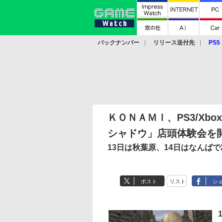
バックナンバー
リリース送付先
PS5
モバイル
eスポーツ
クラウド
PS
ＫＯＮＡＭＩ、PS3/Xb
シャドウ」店頭体験会を
13日は秋葉原、14日はなんば
ポスト
リスト
シ