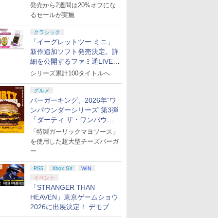
活
発売から2週間は20%オフにな
るセールが実施
クラシック
「イーグレットツー ミニ」
新作追加ソフト発売決定。詳
細を公開するファミ通LIVEが
8月27日20時から配信
シリーズ累計100タイトルへ
グルメ
バーガーキング、2026年“ワ
ンパウンダーシリーズ”第3弾
「ダーティ ザ・ワンパウン
ダー」を8月7日発売
「特製ガーリックマヨソース」
を使用した超大型チーズバーガ
ー
PS5
Xbox SX
WIN
イベント
「STRANGER THAN
HEAVEN」東京ゲームショウ
2026に出展決定！ デモプレ
イや体験型展示も