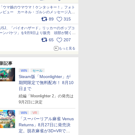
pic.x.com/s9S3nRCAGa
「ウマ娘のウマウマ！ケンタッキー！」フォト
レビュー カーネル・ゴルシのメッセージ入り
パッケージや描き下ろしトレカなどが登場
89
315
pic.x.com/PjnkR9vkXl
USJ、「バイオハザード」リッカーのポップコ
ーンバケツ」を9月9日より販売 頭部が開く仕
組み。味は恐怖を堪のう「味噌フレーバー」
65
207
pic.x.com/81MuXGahVM
もっと見る
新記事
WIN
セール
Steam版「Moonlighter」が
期間限定で無料配布！ 8月10
日まで
続編「Moonlighter 2」の発売は
9月2日に決定
WIN
VR
「スーパーリアル麻雀 Venus
Returns」8月27日に発売決
定。脱衣麻雀が3D×VRで復