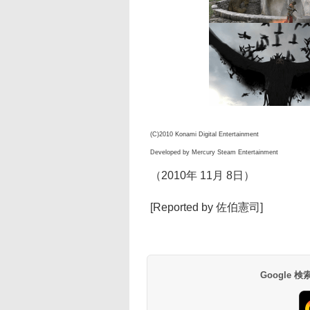
(C)2010 Konami Digital Entertainment
Developed by Mercury Steam Entertainment
（2010年 11月 8日）
[Reported by 佐伯憲司]
Google