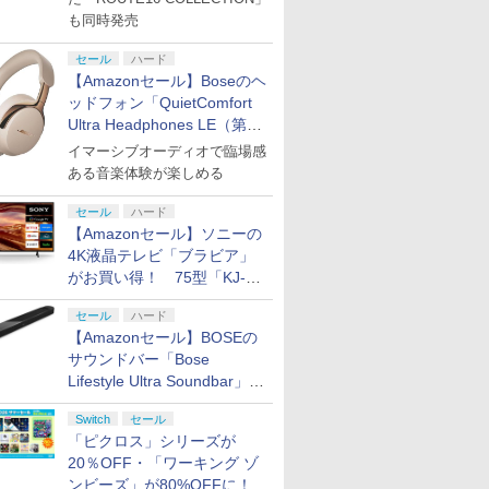
も同時発売
セール
ハード
【Amazonセール】Boseのヘ
ッドフォン「QuietComfort
Ultra Headphones LE（第2
世代）」などお買い得価格で
イマーシブオーディオで臨場感
登場
ある音楽体験が楽しめる
セール
ハード
7
7
7
8
8
8
9
9
9
【Amazonセール】ソニーの
4K液晶テレビ「ブラビア」
がお買い得！ 75型「KJ-
75X75WL」などラインナッ
セール
ハード
プ
【Amazonセール】BOSEの
サウンドバー「Bose
ンドープリペイド
ステーション スト
】Xbox 充電式
ニンテンドープリペイド
【PS5】進撃の巨人３
【純正品】Xbox ワイヤ
ニンテンドープリペイド
PlayStation 5 デジタル・
【純正品】Xbox Elite ワ
ニンテンドープリペ
プレイステーション 
【国内正規品】
Lifestyle Ultra Soundbar」
000円|オンライン
 10,000円|オン
 + USB-C ケー
番号 500円|オンラインコ
【メーカー特典あり】
レス コントローラー (カ
番号 2000円|オンライン
エディション 日本語専用
イヤレス コントローラー
番号 3000円|オンラ
アチケット 15,000円
Thrustmaster ス
や、サブウーファー「Bose
版
コード版
ード版
【早期購入特典】「キャ
ーボンブラック)
コード版
(CFI-2200B01) + ディス
Series 2 Core Edition (ホ
コード版
ンラインコード版
マスター TH8S シ
Switch
セール
ラクターエディットパー
クドライブ(CFI-ZDD1J)
ワイト)
- PC、PS4、PS5、P
Lifestyle Ultra Subwoofer」
0
￥500
￥9,680
￥8,020
￥2,000
￥66,849
￥18,753
￥3,000
￥15,000
￥14,141
ツ：自由の翼パーカー」
セット
Pro、Xbox One、X
「ピクロス」シリーズが
などお買い得！
DLC 同梱
Series X|S 対応の
20％OFF・「ワーキング ゾ
H パターン シフター
ンビーズ」が80%OFFに！