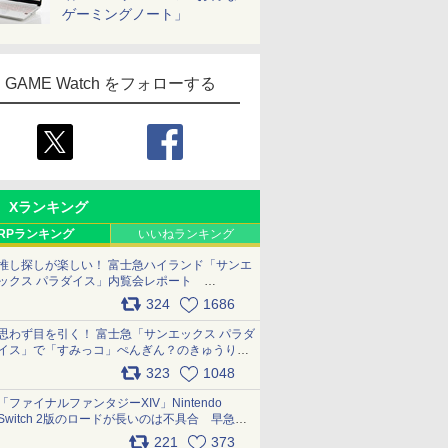
ゲーミングノート」
GAME Watch をフォローする
Xランキング
RPランキング
いいねランキング
推し探しが楽しい！ 富士急ハイランド「サンエ
ックス パラダイス」内覧会レポート
pic.x.com/p718c0QB0k
324
1686
思わず目を引く！ 富士急「サンエックス パラダ
イス」で「すみっコ」ぺんぎん？のきゅうりド
ッグを食べてみた イラストそのままのメニュ
323
1048
ー化に挑戦。これが意外にもおいしい
pic.x.com/Kgl04hZaeg
「ファイナルファンタジーXIV」Nintendo
Switch 2版のロードが長いのは不具合 早急に
アップデートできるよう対応中
221
373