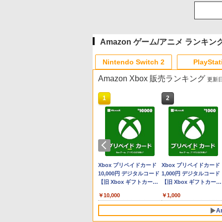
Amazon ゲーム/アニメ ランキン
Nintendo Switch 2
PlayStat
Amazon Xbox 販売ランキング
更新日時
10
10
10
1
1
1
2
2
2
プリペイド
ョン スト
】
マリオカート ワールド -
プレイステーション スト
Xbox プリペイドカード
スプラトゥーン レイダー
PlayStation 5 デジタル・
Xbox プリペイドカード
スプラトゥーン レイダ
Beast of Reincarnation
Xbox プリペイドカード
オンライン
00円 |オ
er スラスト
Switch2
アチケット 3,000円|オン
2,000円 デジタルコード
ス|オンラインコード版
エディション 日本語専用
10,000円 デジタルコード
ス -Switch2
PS5 【特典】プロダクト
1,000円 デジタルコード
ド版
S シフター
ラインコード版
【旧 Xbox ギフトカー
Console Language:
【旧 Xbox ギフトカー
コード 封入
【旧 Xbox ギフトカー
￥8,564
￥5,832
￥6,455
S5、PS5
ド】 [オンラインコード]
Japanese only (CFI-
ド】 [オンラインコード]
ド】 [オンラインコード]
￥3,000
￥2,000
￥55,000
￥10,000
￥7,286
￥1,000
ne、Xbox
2200B01)
 対応の高精度
A
フター