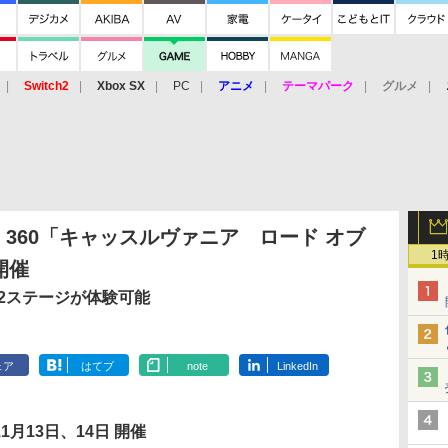
Switch2
Xbox SX
PC
アニメ
テーマパーク
グルメ
 Vita
3DS
アーケード
VR
ox 360「キャッスルヴァニア ロード オブ
1
開催
で2ステージが体験可能
ェア
はてブ
note
LinkedIn
11月13日、14日 開催