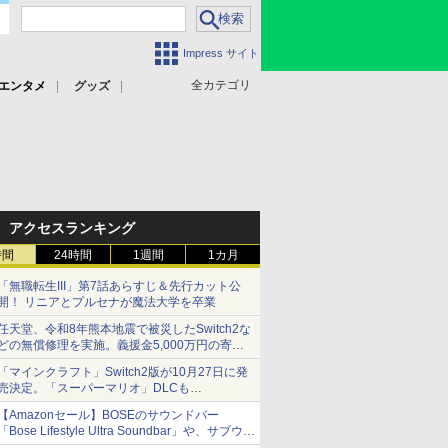
Impress サイト
全カテゴリ
エンタメ
グッズ
アクセスランキング
時間
24時間
1週間
1カ月
「無職転生III」第7話あらすじ＆先行カット公
開！ リニアとプルセナが魔法大学を卒業
任天堂、令和8年熊本地震で被災したSwitch2な
どの無償修理を実施。義援金5,000万円の寄付
も発表
「マインクラフト」Switch2版が10月27日に発
売決定。「スーパーマリオ」DLCも
Switch版からのアップグレードも可能に
【Amazonセール】BOSEのサウンドバー
「Bose Lifestyle Ultra Soundbar」や、サブウー
ファー「Bose Lifestyle Ultra Subwoofer」など