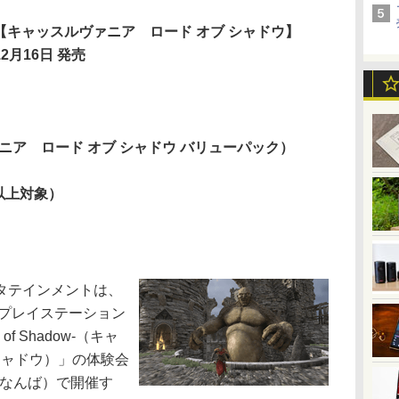
【キャッスルヴァニア ロード オブ シャドウ】
12月16日 発売
ニア ロード オブ シャドウ バリューパック）
以上対象）
タテインメントは、
るプレイステーション
ds of Shadow-（キャ
シャドウ）」の体験会
（なんば）で開催す