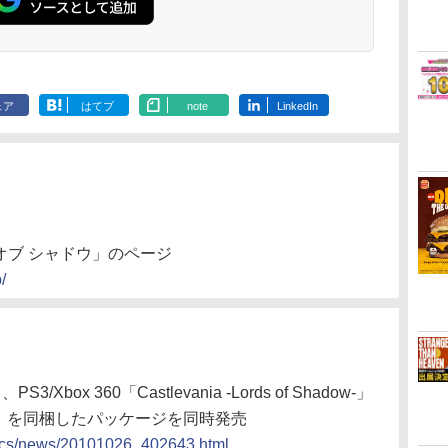
ェア
はてブ
note
LinkedIn
オブ シャドウ」のページ
/
box 360「Castlevania -Lords of Shadow-」
 Best」を同梱したパッケージを同時発売
docs/news/20101026_402643.html