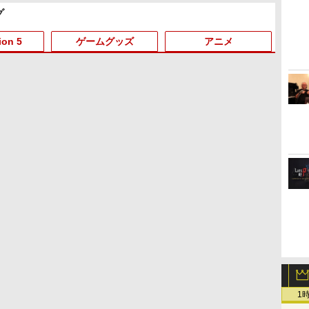
グ
3
4
5
6
ion 5
ゲームグッズ
アニメ
3
3
3
3
4
4
4
4
5
5
5
5
6
6
6
6
劇場版「鬼滅の刃」無限
『映画 ラブライブ！蓮ノ
劇場版「鬼滅の刃」無限
ヤマト
城編 第一章 猗窩座再来
空女学院スクールアイド
城編 第一章 猗窩座再来
REBEL31
完全生産限定版 [Blu-ray]
ルクラブ Bloom Garden
完全生産限定版 [DVD]
￥8,760
Party』Blu-ray（特装限
￥8,698
￥8,589
￥7,828
定版）
ゼルダの伝説 ブレス オブ
【店内全品P10倍 8/4〜要
【中古】PS2 楽勝！パチ
Re：CREATORS 7《完全
ファイアーエムブレム 万
Silver Lining 【PS5】
【レビュー特典】山崎実
『映画 ラブライブ！蓮ノ
任天堂 【Switch2】マリ
オリ特付【即納可能】
【中古】進め!キノピオ隊
劇場版「鬼滅の刃」無限
[Swit
U＆I
コロンバ
【楽天
r
リ
ザ ワイルド Nintendo
エントリー】【中古】
スロ宣言3リオデカーニバ
生産限定版》 (初回限定)
紫千紅
Outbound（アウトバウ
業 【 石膏ボード壁対応
空女学院スクールアイド
オカート ワールド [BEE-
【新品】【PS5】
長 - Switch
城編 第一章 猗窩座再来
ワール
ジャパン 
トポケッ
パック
-
Switch 2
[PS5] スーパーロボット
ル・ジュウジカ600式
【Blu-ray】
ンド） [ELJM-30913 PS5
ウォールゲームコントロ
ルクラブ Bloom Garden
P-AAAAA NSW2 マリオ
RUSHING BEAT X:
(完全生産限定版)【Blu-
版） ※
Shell I
ケットH
限定グ
￥8,970
￥1,981
-
Edition[Nintendo
大戦Y バンダイナムコエ
アウトバウンド]
ーラー収納ラック スマー
Party』(特装限定版)
カ-ト ワ-ルド]
Return Of Brawl
ray】 [ 吾峠呼世晴 ]
でご利用
モ-タル 
限定先
￥8,678
￥4,180
￥770
￥7,241
￥4,230
￥1,705
￥8,580
￥8,970
￥4,430
￥8,690
￥8,980
￥5,500
￥21,67
￥11,88
ン
Switch 2] / ゲーム
ンターテインメント
ト 2個組 】 smart 2107
【Blu-ray】 [ 矢立肇 ]
Brothers 数量限定版★マ
モノノ怪
ズ
(20250828)
2108家電収納 棚 PS5
ッハオリジナル特典アク
【Blu-
PS4 プロコン リモコン
リルキーホルダー付★ラ
ァイン
ジョイコン リングコン 調
ッシングビート
ルダー
節 シンプル おしゃれ 白
の剣、
黒
スタジ
1
ストボード