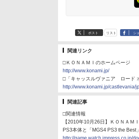
ポスト
リスト
シ
関連リンク
□ＫＯＮＡＭＩのホームページ
http://www.konami.jp/
□「キャッスルヴァニア ロード 
http://www.konami.jp/castlevania/jp
関連記事
□関連情報
【2010年10月26日】ＫＯＮＡＭＩ、PS3/X
PS3本体と「MGS4 PS3 the
http://game.watch.impress.co.jp/