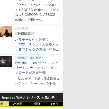
「ジュピターサマーセール
「ピクロスS SNK CLASSICS
2026」開催
＆ NEOGEO edition」・「ピク
7
8
9
ロスS CAPCOM CLASSICS
edition」が初セール
エンタメ
7
7
7
7
8
8
8
8
9
9
9
【特別企画】
パラデータから紐解く
「FF7」サウンドの深淵とノ
よ永遠に
【Amazon.co.jp限定】劇
【Amazon.co.jp限定】ラ
宮﨑駿監督作品集 [Bl
ビヨマジックの真価。植松伸
99 7 [Blu-ray]
場版「僕の心のヤバイや
ブライブ！スーパースタ
ray]
夫氏による「ff vol.7」一挙レ
つ」 Blu-
ー!! Liella! 7th
￥47,233
Switch2
本日発売
ポート
ray（Amazon.co.jp特
LoveLive! ～Fly! MUSIC
￥8,800
￥27,500
Switch2「Lies of P：コンプ
典：Blu-rayスリーブケー
WORLD♪～ Blu-ray BOX
ch 2] マリオカート
エンターテイメント
スサークル IPS16ビッ
ブックス限定配送
スーパー マリオパーティ
STRASSE SIM用 ドライ
【楽天ブックス限定全巻
【中古】SONY PlayStation
マリオカート ワールド
[メール便OK]【新品】
【楽天ブックス限定全巻
【新品】【amiibo】amiibo す
【楽天ブックス限定
【特典】SUPERや
【楽天ブックス限定
[
ス） [Blu-ray]
- Liella! (ビジュアルシー
リート エディション」ダウ
ド （ダウンロード
【PS5】Mortal
トHD IPS 16ビットポ
】【楽天ブックス
ジャンボリー Nintendo
ビングシューズ 靴 レーシ
購入特典+先着特典】さよ
Portal リモートプレーヤー
[Nintendo Switch 2] / ゲ
【PS5】零 〜紅い蝶〜
購入特典】さよならララ
りみ連合セット［フウカ／ウツ
典】ファイアーエム
COLLECTION PS
BOX】【楽天ブック
ト11枚セット付き)
ンロードが本日発売
7,200ポイントま
I [ELJM-31010 PS5
D(SFC用互換機)
ッズ+楽天ブックス
Switch 2 Edition ＋ ジャ
ングシューズ ゲーミング
ならララ Blu-ray BOX 上
CFIJ-18000【DS秋葉】保証期
ーム
REMAKE [PS5版]
Blu-ray BOX 下巻【Blu-
ホ／マンタロー］（スプラトゥ
ム 万紫千紅(アクリ
(【先着購入封入特
定グッズ+楽天ブッ
ー
可 ■
シェル 2]
着特典+他】劇場版
ンボリーTV[Nintendo
シューズ グリップ 快適な
巻【Blu-ray】(オリジナ
間1週間【ランクA】
ray】(オリジナルB2タペ
ーンシリーズ）[お取寄せ品]
ズルブロック（キー
ンタドラゴン（GB
定先着特典+他】劇
「Lies of P」本編に加え拡張コ
0
0
￥9,128
￥5,980
￥19,800
￥27,980
￥9,980
￥3,320
￥19,800
￥6,300
￥9,980
￥7,293
￥18,370
￥
 第三章 蛇神
Switch 2] / ゲーム
ペダルワークを実現！[ス
ルB2タペストリー+キネ
ストリー) [ 菱川花菜 ]
ダーチェーン付）)
ム） プロダクトコー
「鬼滅の刃」無限城編
ンテンツ「Overture」を収録
ray】(2Lキャラフ
トラッセ ハンコン ハンド
マシトラス描き下ろしイ
一章 猗窩座再来(完
マット+スマホショ
ルコントローラー コクピ
ラスト使用A3特殊加工ポ
産限定版)【Blu-ray
+【坤と離】二振り
ット レースゲーム グラン
スター) [ 菱川花菜 ]
ャラファイングラフ
Impress Watchシリーズ 人気記事
十翼より来たる！
ツーリスモ PS4 PS5 プレ
ブラー+かるた+他) [
オ描き下ろしイラ
ステ]
呼世晴 ]
時間
24時間
1週間
1カ月
) [ 神谷浩史 ]