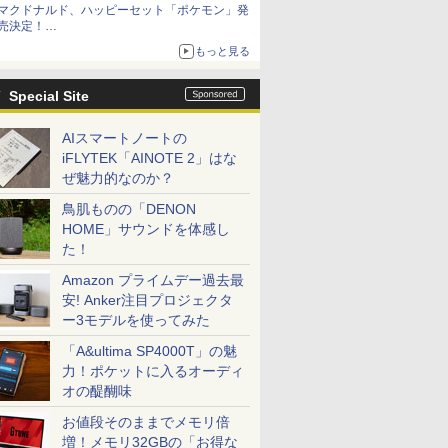
マクドナルド、ハッピーセット「ポケモン」発
お買い得！
売決定！
ポケモン30周年記念で30匹が大集合
もっと見る
Special Site
AIスマートノートの
iFLYTEK「AINOTE 2」はな
ぜ魅力的なのか？
鳥肌ものの「DENON
HOME」サウンドを体感し
た！
Amazon プライムデー過去最
安! Anker注目プロジェクタ
ー3モデルを使ってみた
「A&ultima SP4000T」の魅
力！ポケットに入るオーディ
オの醍醐味
お値段そのままでメモリ倍
増！メモリ32GBの「お得な