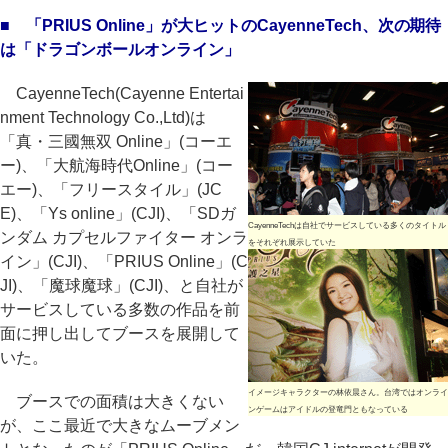
■ 「PRIUS Online」が大ヒットのCayenneTech、次の期待
は「ドラゴンボールオンライン」
CayenneTech(Cayenne Entertai
nment Technology Co.,Ltd)は
「真・三國無双 Online」(コーエ
ー)、「大航海時代Online」(コー
エー)、「フリースタイル」(JC
E)、「Ys online」(CJI)、「SDガ
CayenneTechは自社でサービスしている多くのタイトル
ンダム カプセルファイター オンラ
をそれぞれ展示していた
イン」(CJI)、「PRIUS Online」(C
JI)、「魔球魔球」(CJI)、と自社が
サービスしている多数の作品を前
面に押し出してブースを展開して
いた。
イメージキャラクターの林依晨さん。台湾ではオンライ
ブースでの面積は大きくない
ンゲームはアイドルの登竜門ともなっている
が、ここ最近で大きなムーブメン