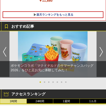
￥11,880
楽天ランキングをもっと見る
おすすめ記事
ポケモンコラボ「マクドナルドのサマーチャンスバッグ
2026」をひと足お先に体験してみた！
●
●
●
●
●
●
●
アクセスランキング
1時間
24時間
1週間
1カ月