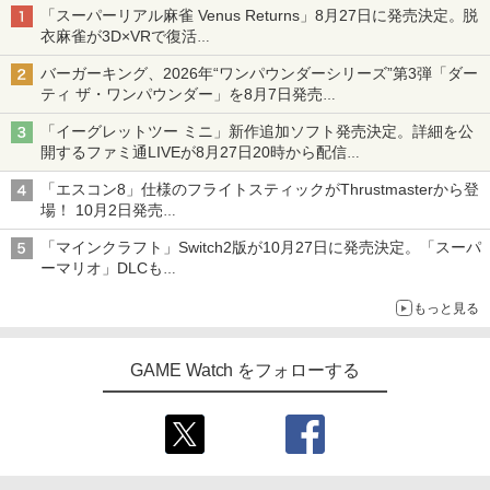
「スーパーリアル麻雀 Venus Returns」8月27日に発売決定。脱
衣麻雀が3D×VRで復活
発売から2週間は20%オフになるセールが実施
バーガーキング、2026年“ワンパウンダーシリーズ”第3弾「ダー
ティ ザ・ワンパウンダー」を8月7日発売
「特製ガーリックマヨソース」を使用した超大型チーズバーガー
「イーグレットツー ミニ」新作追加ソフト発売決定。詳細を公
開するファミ通LIVEが8月27日20時から配信
シリーズ累計100タイトルへ
「エスコン8」仕様のフライトスティックがThrustmasterから登
場！ 10月2日発売
ジョイスティックに振動機能を搭載。予約受付も開始
「マインクラフト」Switch2版が10月27日に発売決定。「スーパ
ーマリオ」DLCも
Switch版からのアップグレードも可能に
もっと見る
GAME Watch をフォローする