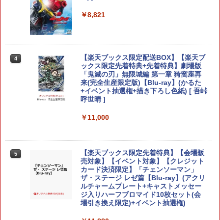
￥1,254
￥8,821
【SALE・大幅値下げ・新品・未開封
￥6,986
3
【純正品】DualSense ワイヤレスコン
Xbox プリペイドカード 5,000円 デジタ
ニンテンドープリペイド番号 9000円|オ
4
4
4
品】モンスターハンターワイルズ PS5 ソ
『映画 ラブライブ！蓮ノ空女学院スクー
4
トローラー ミッドナイト ブラック(CFI-
ルコード 【旧 Xbox ギフトカード】 [オ
ンラインコード版
フト【ポスト投函】 ※特典なし ※セー
ルアイドルクラブ Bloom Garden Part
ZCT2J01)
ンラインコード]
ル品のため、返品及び製品保証の対象外
y』Blu-ray（特装限定版）
Steam Deck OLED / Steam Deck LCD
￥9,000
4
となります。
＼20%クーポン利用／【Switch1/2代対
￥10,737
ブルーライトカット ガラスフィルム 強
4
￥5,000
【楽天ブックス限定配送BOX】【楽天ブ
4
￥8,589
応】EasySMX Switch 2 コントローラー
化ガラス フィルム 保護フィルム 光沢 全
ックス限定先着特典+先着特典】劇場版
￥2,900
無線接続NFC マクロ編集 繰り返し Swit
面保護 硬度 9H 飛散防止 Valve スチーム
「鬼滅の刃」無限城編 第一章 猗窩座再
ch コントローラー 磁気式交換可能 Easy
デック
ニンテンドープリペイド番号 5000円|オ
来(完全生産限定版)【Blu-ray】(かるた
5
SMX S10フェイスプレート スイッチ HD
【純正品】DualSense ワイヤレスコン
【純正品】Xbox ワイヤレス コントロー
ンラインコード版
5
+イベント抽選権+描き下ろし色紙) [ 吾峠
5
振動 スリープ解除 プロコン 1200mAh T
劇場版「鬼滅の刃」無限城編 第一章 猗
￥1,298
5
トローラー(CFI-ZCT2J)
ラー (ロボット ホワイト)
呼世晴 ]
MR ジョイスティックゲーム コントロー
SONY ソニー PS5 バイオハザード RE:4
窩座再来 完全生産限定版 [DVD]
4
￥5,000
ゲームソフト 【中古】 22606R69
￥10,737
￥7,681
￥11,000
￥8,999
￥7,828
￥3,000
【楽天ランキング1位入賞】自動タップ
5
機 オートクリッカー 連打装置 USB給電
クリップ式 スマホ自動操作 日本語説明
【楽天ブックス限定先着特典】【会場販
5
スプラトゥーン レイダース BEE-P-AAD
書付き iPhone/Android対応 いいね/ゲ
5
売対象】【イベント対象】【クレジット
LA SW2 任天堂 [Switch2 ソフト]
ーム周回/ライブ/推し活対応 (ホワイト)
カード決済限定】「チェンソーマン」
【新品】PS5 グランド・セフト・オート
5
ザ・ステージ レゼ篇【Blu-ray】(アクリ
V【CERO:Z】【メール便】
￥7,480
￥1,380
ルチャームプレート+キャストメッセー
ジ入りハーフブロマイド10枚セット(会
￥4,290
場引き換え限定)+イベント抽選権)