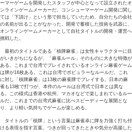
ーマーゲームを開発したスタッフが中心となって設立されたオ
ンラインゲームメーカーだ。コンシューマーゲーム開発に関し
ては「下請け」という形で担当していたため、自分たちの会社
の名前が出ることがなかった。開発で蓄積した技術を武器に、
オンラインゲームメーカーとして自社タイトルの開発・運営へ
挑戦した。
最初のタイトルである「槓牌麻雀」は女性キャラクターに目
がいきがちになるが、「麻雀ルール」そのものに大きな特徴が
ある。これまで台湾でプレイされているオンライン麻雀ゲーム
は牌が16枚ある。これは台湾でポピュラーなルールだ。これ
に対し「槓牌麻雀」は13枚の麻雀牌でプレイする。日本の麻
雀も13枚で打つが、本作のルールは台湾式で日本とは異な
る。この様式は香港や杭州、マカオなどで楽しまれているルー
ルだ。これまでの台湾式麻雀に比べスピーディーな展開とな
り、より軽い気持ちでゲームが楽しめる。
タイトルの「槓牌」という言葉は麻雀卓に牌を力強く打ち付
ける表現を指す言葉。つきが回ってきたときや気分が高揚した