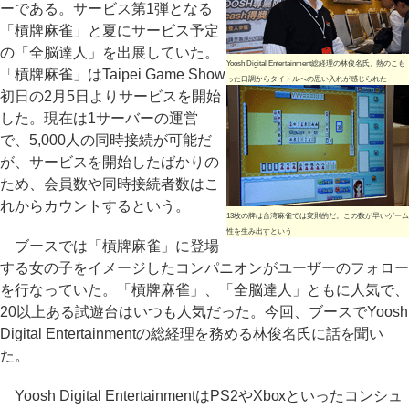
ーである。サービス第1弾となる
「槓牌麻雀」と夏にサービス予定
の「全脳達人」を出展していた。
Yoosh Digital Entertainment総経理の林俊名氏。熱のこも
「槓牌麻雀」はTaipei Game Show
った口調からタイトルへの思い入れが感じられた
初日の2月5日よりサービスを開始
した。現在は1サーバーの運営
で、5,000人の同時接続が可能だ
が、サービスを開始したばかりの
ため、会員数や同時接続者数はこ
れからカウントするという。
13枚の牌は台湾麻雀では変則的だ。この数が早いゲーム
性を生み出すという
ブースでは「槓牌麻雀」に登場
する女の子をイメージしたコンパニオンがユーザーのフォロー
を行なっていた。「槓牌麻雀」、「全脳達人」ともに人気で、
20以上ある試遊台はいつも人気だった。今回、ブースでYoosh
Digital Entertainmentの総経理を務める林俊名氏に話を聞い
た。
Yoosh Digital EntertainmentはPS2やXboxといったコンシュ