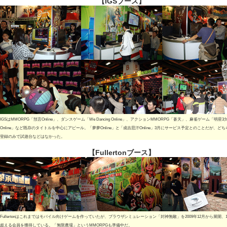
【IGSブース】
IGSはMMORPG「預言Online」、ダンスゲーム「We Dancing Online」、アクションMMORPG「蒼天」、麻雀ゲーム「明星3欠
Online」など既存のタイトルを中心にアピール。「夢夢Online」と「成吉思汗Online」3月にサービス予定とのことだが、ど
登録のみで試遊台などはなかった。
【Fullertonブース】
Fullertonはこれまではモバイル向けゲームを作っていたが、ブラウザシミュレーション「封神無敵」を2009年12月から展開、
超える会員を獲得している。「無限農場」というMMORPGも準備中だ。