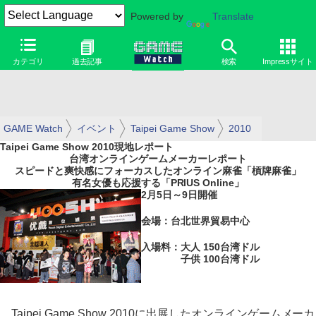
Powered by
Translate
カテゴリ
過去記事
検索
Impressサイト
GAME Watch
イベント
Taipei Game Show
2010
Taipei Game Show 2010現地レポート
台湾オンラインゲームメーカーレポート
スピードと爽快感にフォーカスしたオンライン麻雀「槓牌麻雀」
有名女優も応援する「PRIUS Online」
2月5日～9日開催
会場：台北世界貿易中心
入場料：大人 150台湾ドル
子供 100台湾ドル
Taipei Game Show 2010に出展したオンラインゲームメーカ