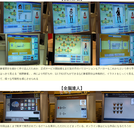
麻雀部分を細かく作り込んだためか、正式サービス開始後もまだ女の子のバリエーションもアバターもこれからという作り手
はっきり見える「槓牌麻雀」。AIにより代打ちや、1人で4人打ちができるなど麻雀部分は本格的だ。イラストをじっくり見る
て、様々な可能性を感じさせられる
【全脳達人】
今回はあくまで欧米で発売されているゲームを展示しただけにとどまっている。オンライン版はどんな作品になるだろうか