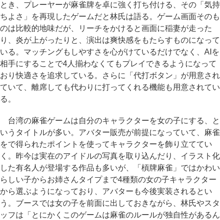
とき、プレーヤーが麻雀牌を卓に強く打ち付ける、その「気持
ちよさ」を再現したゲームだと林氏は語る。ゲーム画面そのも
のは比較的地味だが、リーチをかけると画面に稲妻が走った
り、炎が上がったりと、演出は爽快感をもたらすものになって
いる。マッチングもしやすさを心がけているだけでなく、AIを
相手にすることで4人揃わなくてもプレイできるようになって
おり快適さを追求している。さらに「代打ボタン」が用意され
ていて、離席しても代わりに打ってくれる機能も用意されてい
る。
台湾の麻雀ゲームは自分のキャラクターを女の子にする、と
いうタイトルが多い。アバター販売が前提になっていて、麻雀
をで得られたポイントを使ってキャラクターを飾り立ててい
く。昨今は実在のアイドルの写真を取り込んだり、イラスト化
した有名人が登場する作品も多いが、「槓牌麻雀」ではかわい
らしい子からお姉さんタイプまで4種類の女の子キャラクター
から選ぶようになっており、アバターも今後実装されるとい
う。ブースでは女の子を前面に出しておきながら、林氏やスタ
ッフは「とにかくこのゲームは麻雀のルールが独自性があるん