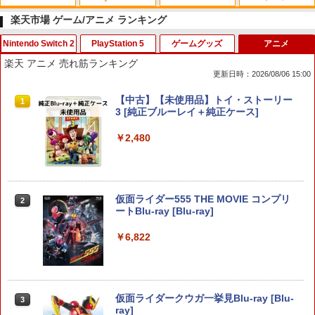
楽天市場 ゲーム/アニメ ランキング
Nintendo Switch 2
PlayStation 5
ゲームグッズ
アニメ
スプラトゥーン レイダース|オンライン
PlayStation 5 デジタル・エディション
Xbox プリペイドカード 10,000円 デジ
劇場版「鬼滅の刃」無限城編 第一章 猗
1
1
1
1
楽天 アニメ 売れ筋ランキング
コード版
日本語専用 Console Language: Japan
タルコード 【旧 Xbox ギフトカード】
窩座再来 通常版 [Blu-ray]
更新日時：2026/08/06 15:00
ese only (CFI-2200B01)
[オンラインコード]
￥5,832
￥3,964
任天堂 【Switch2】スプラトゥーン レイ
【大容量】SILENT HILL f PS5対応 LIP1
【中古】とびだせ どうぶつの森
【中古】【未使用品】トイ・ストーリー
1
1
1
1
￥55,000
￥10,000
ダース [BEE-P-AADLA NSW2 スプラト
708 互換 バッテリー【PSE基準検品】ワ
3 [純正ブルーレイ＋純正ケース]
ゥ-ン レイダ-ス]
イヤレスコントローラー SONY対応 ロワ
￥725
ジャパン アストロボット Destiny 2
￥2,480
￥6,740
スプラトゥーン レイダース -Switch2
劇場版「鬼滅の刃」無限城編 第一章 猗
Beast of Reincarnation -PS5 【特典】
Xbox プリペイドカード 1,000円 デジタ
2
2
2
2
￥1,780
窩座再来 通常版 [DVD]
プロダクトコード 封入
ルコード 【旧 Xbox ギフトカード】 [オ
ンラインコード]
￥6,455
￥3,523
￥7,286
【中古】SIMPLE DSシリーズ Vol.30 TH
仮面ライダー555 THE MOVIE コンプリ
【特典】Nintendo Switch 2 ファイナル
2
2
2
￥1,000
E テーブルゲーム
ートBlu-ray [Blu-ray]
ファンタジー レゾナンス[スクウェア・
【SALE・大幅値下げ・新品・未開封
2
エニックス]【送料無料】《10月予約》
品】明末: ウツロノハネ PS5 ソフト 【ポ
スト投函】 ※特典付属なし ※セール品
￥843
￥6,822
のため、返品及び製品保証の対象外とな
￥6,980
Nintendo Switch 2(日本語・国内専用)
劇場版「鬼滅の刃」無限城編 第一章 猗
【純正品】ディスクドライブ(CFI-ZDD1
3
3
【純正品】Xbox ワイヤレス コントロー
3
3
ります。
窩座再来 完全生産限定版 [Blu-ray]
J) PlayStation 5
ラー + USB-C® ケーブル
￥55,603
￥2,300
￥8,698
NewスーパーマリオブラザーズWii ノコ
￥11,849
￥8,300
3
仮面ライダークウガ一挙見Blu-ray [Blu-
3
【特典】ドラゴンクエストI＆II Switch
ノコエアホッケー
3
ray]
2版(40周年スライムアクリルチャーム)