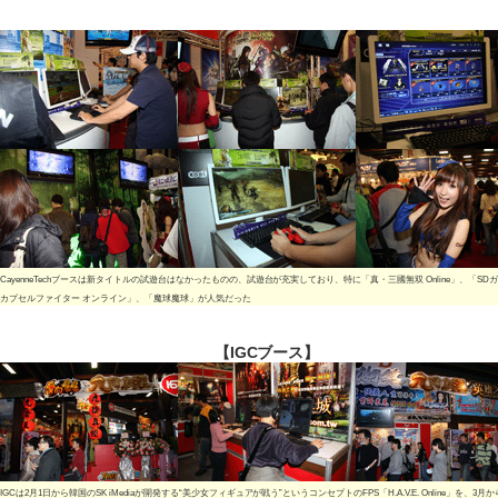
CayenneTechブースは新タイトルの試遊台はなかったものの、試遊台が充実しており、特に「真・三國無双 Online」、「SD
カプセルファイター オンライン」、「魔球魔球」が人気だった
【IGCブース】
IGCは2月1日から韓国のSK iMediaが開発する“美少女フィギュアが戦う”というコンセプトのFPS「H.A.V.E. Online」を、3月