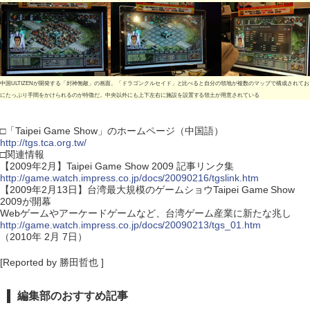
中国ULTIZENが開発する「封神無敵」の画面。「ドラゴンクルセイド」と比べると自分の領地が複数のマップで構成されて
にたっぷり手間をかけられるのが特徴だ。中央以外にも上下左右に施設を設置する領土が用意されている
□「Taipei Game Show」のホームページ（中国語）
http://tgs.tca.org.tw/
□関連情報
【2009年2月】Taipei Game Show 2009 記事リンク集
http://game.watch.impress.co.jp/docs/20090216/tgslink.htm
【2009年2月13日】台湾最大規模のゲームショウTaipei Game Show
2009が開幕
Webゲームやアーケードゲームなど、台湾ゲーム産業に新たな兆し
http://game.watch.impress.co.jp/docs/20090213/tgs_01.htm
（2010年 2月 7日）
[Reported by 勝田哲也 ]
編集部のおすすめ記事