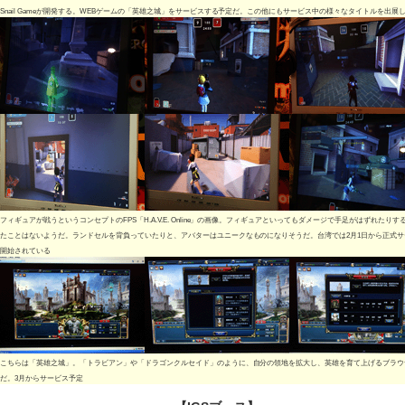
Snail Gameが開発する。WEBゲームの「英雄之城」をサービスする予定だ。この他にもサービス中の様々なタイトルを出展
フィギュアが戦うというコンセプトのFPS「H.A.V.E. Online」の画像。フィギュアといってもダメージで手足がはずれたりす
たことはないようだ。ランドセルを背負っていたりと、アバターはユニークなものになりそうだ。台湾では2月1日から正式サ
開始されている
こちらは「英雄之城」。「トラビアン」や「ドラゴンクルセイド」のように、自分の領地を拡大し、英雄を育て上げるブラウ
だ。3月からサービス予定