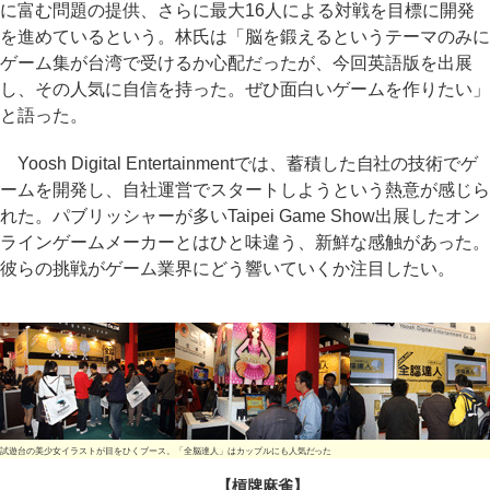
に富む問題の提供、さらに最大16人による対戦を目標に開発
を進めているという。林氏は「脳を鍛えるというテーマのみに
ゲーム集が台湾で受けるか心配だったが、今回英語版を出展
し、その人気に自信を持った。ぜひ面白いゲームを作りたい」
と語った。
Yoosh Digital Entertainmentでは、蓄積した自社の技術でゲ
ームを開発し、自社運営でスタートしようという熱意が感じら
れた。パブリッシャーが多いTaipei Game Show出展したオン
ラインゲームメーカーとはひと味違う、新鮮な感触があった。
彼らの挑戦がゲーム業界にどう響いていくか注目したい。
試遊台の美少女イラストが目をひくブース。「全脳達人」はカップルにも人気だった
【槓牌麻雀】