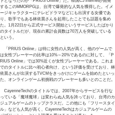
トとなったのが「PRIUS Online」だ。韓国CJ internetが開発
するこのMMORPGは、台湾で爆発的な人気を獲得した。イメ
ージキャラクターにテレビドラマなどにも出演する女優であ
り、歌手でもある林依晨さんを起用したことでも話題を集め
た。1月22日から正式サービス開始というサービスしたばかり
のタイトルだが、現在の累計会員数は70万人を突破している
という。
「PRIUS Online」は特に女性の人気が高く、他のゲームで
は女性プレーヤーの比率は10%～20%であるのに対して、「P
RIUS Online」では30%近くが女性プレーヤーである。これま
でのタイトルに比べ初心者向け、という評価を受けており、林
依晨さんが出演するTVCMをきっかけにゲームを始めたといっ
た、オンラインゲーム初挑戦のプレーヤーも多いとのことだ。
CayenneTechのタイトルでは、2007年からサービスを行な
っている「魔球魔球」は変わらぬ人気を誇っており、台湾のカ
ジュアルゲームのトップクラスだ。この他にも「フリースタイ
ル」なども人気が高く、CayenneTechはカジュアルゲームの