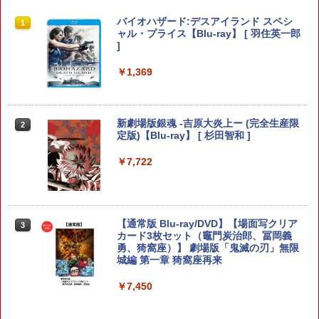
￥5,832
￥8,300
￥3,982
METAL GEAR SOLID : MASTER COLL
PS5コントローラー用 アナログスティッ
バイオハザード:デスアイランド スペシ
1
1
1
￥55,000
ECTION Vol.2 【Switch2】 RL204-J1
クカバープラス ブラック デュアルセン
ャル・プライス【Blu-ray】 [ 羽住英一郎
ス デュアルショック対応 コロンバスサ
]
ークル CC-P5ASP-BK 【メール便送料無
￥5,676
【純正品】Xbox ワイヤレス コントロー
2
料】 【最強翌日配送】
￥1,369
スプラトゥーン レイダース -Switch2
劇場版「鬼滅の刃」無限城編 第一章 猗
Beast of Reincarnation -PS5 【特典】
ラー (ロボット ホワイト)
2
2
2
窩座再来 通常版 [DVD]
プロダクトコード 封入
￥980
￥6,446
￥7,681
￥3,523
￥7,286
【当店独自で＋P10倍★要エントリー】
新劇場版銀魂 -吉原大炎上ー (完全生産限
2
2
【中古】[Switch2] スプラトゥーン レイ
定版)【Blu-ray】 [ 杉田智和 ]
ダース(Splatoon Raiders) 任天堂(2026
【中古】【18歳以上対象】アサシン クリ
2
【純正品】Xbox ワイヤレス コントロー
3
0723)
ード ミラージュソフト:プレイステーシ
￥7,722
ラー (カーボンブラック)
ョン5ソフト／アクション・ゲーム
Nintendo Switch 2(日本語・国内専用)
【Amazon.co.jp限定】劇場版モノノ怪
【純正品】ディスクドライブ(CFI-ZDD1
3
3
3
￥6,720
第三章 蛇神 (Amazon.co.jp限定オリジ
J) PlayStation 5
￥8,020
￥1,620
ナル三方背収納ケース付きコレクション)
￥55,491
(オリジナル特典:オリジナル巾着＋メー
￥11,980
カー特典:【坤と離】二振りの剣、十翼よ
【通常版 Blu-ray/DVD】【場面写クリア
3
り来たる！スタジオ描き下ろしイラスト
【ダイヤ・プラチナ会員様限定！エント
カード3枚セット（竈門炭治郎、冨岡義
3
【純正品】Xbox 充電式バッテリー + US
4
ボード付) [Blu-ray]
リーでポイント10倍！】【メール便発
勇、猗窩座）】 劇場版「鬼滅の刃」無限
【特典】夢灯華 -Noctuary- PS5版
3
B-C ケーブル
送】【新品】任天堂 Nintendo Switch 2
城編 第一章 猗窩座再来
(【初回外付特典】ポストカードセット(3
【純正品】DualSense ワイヤレスコン
ニンテンドープリペイド番号 9000円|オ
4
4
ゲームソフト スプラトゥーン レイダー
枚入り）)
￥10,780
トローラー ミッドナイト ブラック(CFI-
ンラインコード版
￥2,618
ス
￥7,450
ZCT2J01)
￥2,963
￥9,000
￥6,750
￥10,737