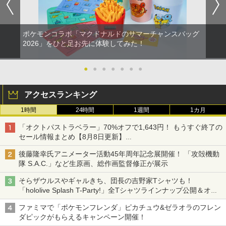
ポケモンコラボ「マクドナルドのサマーチャンスバッグ
2026」をひと足お先に体験してみた！
●
●
●
●
●
●
●
アクセスランキング
1時間
24時間
1週間
1カ月
「オクトパストラベラー」70%オフで1,643円！ もうすぐ終了の
セール情報まとめ【8月8日更新】
ニンテンドーeショップでは「大神 絶景版」が67%オフで990円
後藤隆幸氏アニメーター活動45年周年記念展開催！ 「攻殻機動
隊 S.A.C.」など生原画、総作画監督修正が展示
そらザウルスやギャルきち、団長の吉野家Tシャツも！
「hololive Splash T-Party!」全Tシャツラインナップ公開＆オン
ライン販売開始
ファミマで「ポケモンフレンダ」ピカチュウ&ゼラオラのフレン
ダピックがもらえるキャンペーン開催！