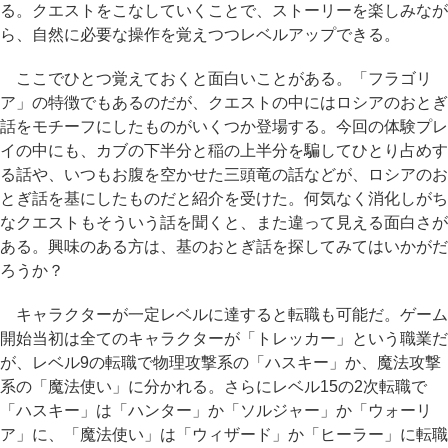
る。クエストをこなしていくことで、ストーリーを楽しみなが
ら、自然に必要な操作を覚えつつレベルアップできる。
ここでひとつ覚えておくと面白いことがある。「フラゴリ
ア」の特徴でもあるのだが、クエストの中にはロシアのおとぎ
話をモチーフにしたものがいくつか登場する。今回の体験プレ
イの中にも、カブの下半分と稲の上半分を騙してひとり占めす
る話や、いつもお腹を空かせた三頭竜の話などが、ロシアのお
とぎ話を基にしたものだと紹介を受けた。何気なく消化しがち
なクエストもそういう話を聞くと、また違って見える面白さが
ある。興味のある方は、基のおとぎ話を探してみてはいかがだ
ろうか？
キャラクターが一定レベルに達すると転職も可能だ。ゲーム
開始当初は全てのキャラクターが「トレッカー」という職業だ
が、レベル9の転職で物理攻撃系の「ハスキー」か、魔法攻撃
系の「魔法使い」に分かれる。さらにレベル15の2次転職で
「ハスキー」は「ハンター」か「ソルジャー」か「ウォーリ
ア」に、「魔法使い」は「ウィザード」か「ヒーラー」に転職