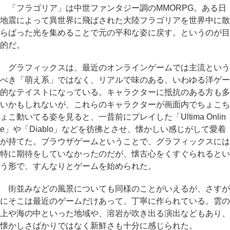
「フラゴリア」は中世ファンタジー調のMMORPG。ある日
地震によって異世界に飛ばされた大陸フラゴリアを世界中に散
らばった光を集めることで元の平和な姿に戻す。というのが目
的だ。
グラフィックスは、最近のオンラインゲームでは主流という
べき「萌え系」ではなく、リアルで味のある、いわゆる洋ゲー
的なテイストになっている。キャラクターに抵抗のある方も多
いかもしれないが、これらのキャラクターが画面内でちょこち
ょこ動いてる姿を見ると、一昔前にプレイした「Ultima Onlin
e」や「Diablo」などを彷彿とさせ、懐かしい感じがして愛着
が持てた。ブラウザゲームということで、グラフィックスには
特に期待をしていなかったのだが、懐古心をくすぐられるとい
う形で、すんなりとゲームを始められた。
街並みなどの風景についても同様のことがいえるが、さすが
にそこは最近のゲームだけあって、丁寧に作られている。雲の
上や海の中といった地域や、溶岩が吹き出る演出などもあり、
懐かしさばかりではなく新鮮さも十分に感じられた。