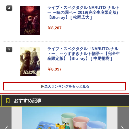
劇場版「鬼滅の刃」無限城編 第一章 猗
4
窩座再来 完全生産限定版 [Blu-ray]
ライブ・スペクタクル NARUTO-ナルト
4
【国内正規品】Thrustmaster スラスト
5
ー ～暁の調べ～ 2019(完全生産限定版)
【中古】 アサシン クリード ヴァルハ
4
マスター TH8S シフター - PC、PS4、P
ニンテンドープリペイド番号 5000円|オ
5
★11日までP5倍★【累計22,000個突
【Blu-ray】 [ 松岡広大 ]
ラ／PS5
￥8,698
4
【純正品】DualSense ワイヤレスコン
S5、PS5 Pro、Xbox One、Xbox Serie
ンラインコード版
5
破】【365日完全保証】Switch2 カバー
トローラー(CFI-ZCT2J)
s X|S 対応の高精度 H パターン シフター
Switch2/Switch通常モデル/Switch 有機
￥8,207
￥3,267
￥5,000
EL対応ドック対応 超薄型 保護ケース 透
￥10,737
￥14,141
明 クリア ニンテンドースイッチ 任天堂
ハードケース 分離式 着脱簡単 スイッチ
【Amazon.co.jp限定】劇場版モノノ怪
5
セパレート 傷防止 指紋防止
第三章 蛇神 (オリジナル特典:オリジナル
ライブ・スペクタクル「NARUTO-ナル
5
巾着＋メーカー特典:【坤と離】二振りの
ソニー・インタラクティブエンタテイン
トー」～うずまきナルト物語～【完全生
5
￥1,200
剣、十翼より来たる！スタジオ描き下ろ
メント 【PS5】Marvel’s Spider-Man 2
産限定版】【Blu-ray】 [ 中尾暢樹 ]
しイラストボード付) [DVD]
通常版 [ECJS-00035 PS5 マーベルス
パイダーマン2 ツウジョウ]【MARVELC
￥8,957
orner】
￥8,800
【特典】デジモンストーリー タイムスト
5
レンジャー Switch2版(【早期購入封入
￥3,980
楽天ランキングをもっと見る
特典】プレオーダーパック＋「デジモン
カードゲーム」プレイアブルカード)
おすすめ記事
￥6,943