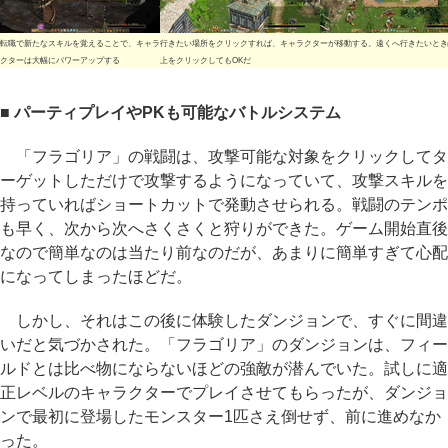
転職で新たなスキルを覚えることで、キャラ
行きたい場所をクリックすれば、キャラクターが移動する。遠くへ行きたいとき
クターは大幅にパワーアップする
上をクリックしてもOKだ
■ パーティプレイやPKも可能なバトルシステム
「フラゴリア」の戦闘は、攻撃可能な対象をクリックしてタ
ーゲットしただけで攻撃するようになっていて、攻撃スキルを
持っていればショートカットで発動させられる。戦闘のテンポ
も早く、次から次へさくさくと狩りができた。ゲーム開始直後
なので簡単なのは当たり前なのだが、あまりに簡単すぎて心配
になってしまったほどだ。
しかし、それはこの後に体験したダンジョンで、すぐに間違
いだと気づかされた。「フラゴリア」のダンジョンは、フィー
ルドとは比べ物にならないほどの強敵が潜んでいた。試しに適
正レベルのキャラクターでプレイさせてもらったが、ダンジョ
ンで最初に登場したモンスター1匹さえ倒せず、前に進めなか
った。