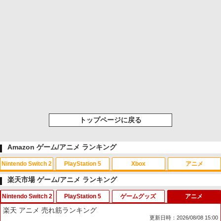
トップページに戻る
Amazon ゲーム/アニメ ランキング
Nintendo Switch 2
PlayStation 5
Xbox
アニメ
楽天市場 ゲーム/アニメ ランキング
Nintendo Switch 2
PlayStation 5
ゲームグッズ
アニメ
スプラトゥーン レイダース|オンライン
PlayStation 5 デジタル・エディション
【純正品】Xbox ワイヤレス コントロー
劇場版「鬼滅の刃」無限城編 第一章 猗
1
1
1
1
楽天 アニメ 売れ筋ランキング
コード版
日本語専用 Console Language: Japan
ラー + USB-C® ケーブル
窩座再来 通常版 [Blu-ray]
更新日時：2026/08/08 15:00
ese only (CFI-2200B01)