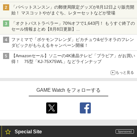
「パペットスンスン」の郵便局限定グッズが8月12日より販売開
始！ マスコットやがまぐち、レターセットなどが登場
「オクトパストラベラー」70%オフで1,643円！ もうすぐ終了の
セール情報まとめ【8月8日更新】
ニンテンドーeショップでは「大神 絶景版」が67%オフで990円
ファミマで「ポケモンフレンダ」ピカチュウ&ゼラオラのフレン
ダピックがもらえるキャンペーン開催！
【Amazonセール】ソニーの4K液晶テレビ「ブラビア」がお買い
得！ 75型「KJ-75X75WL」などラインナップ
もっと見る
GAME Watch をフォローする
Special Site