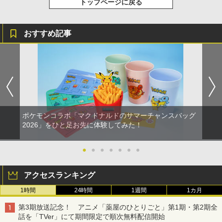
トップページに戻る
おすすめ記事
ポケモンコラボ「マクドナルドのサマーチャンスバッグ
2026」をひと足お先に体験してみた！
●
●
●
●
●
●
●
アクセスランキング
1時間
24時間
1週間
1カ月
第3期放送記念！ アニメ「薬屋のひとりごと」第1期・第2期全
話を「TVer」にて期間限定で順次無料配信開始