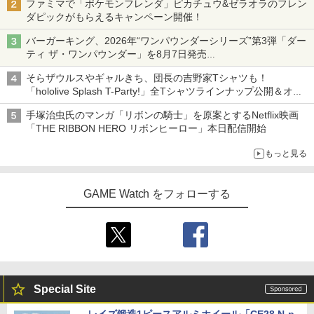
ファミマで「ポケモンフレンダ」ピカチュウ&ゼラオラのフレン
ダピックがもらえるキャンペーン開催！
バーガーキング、2026年“ワンパウンダーシリーズ”第3弾「ダー
ティ ザ・ワンパウンダー」を8月7日発売
「特製ガーリックマヨソース」を使用した超大型チーズバーガー
そらザウルスやギャルきち、団長の吉野家Tシャツも！
「hololive Splash T-Party!」全Tシャツラインナップ公開＆オン
ライン販売開始
手塚治虫氏のマンガ「リボンの騎士」を原案とするNetflix映画
「THE RIBBON HERO リボンヒーロー」本日配信開始
もっと見る
GAME Watch をフォローする
Special Site