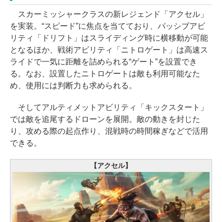
スカーミッシャークラスの新レジェンド「アクセル」
を実装。“スピード”に焦点を当てており、パッシブアビ
リティ「ドリフト」はスライディング時に横移動が可能
となるほか、戦術アビリティ「ニトロゲート」は高速ス
ライドで一気に距離を詰められる“ゲート”を設置でき
る。なお、設置したニトロゲートは敵も利用可能なた
め、使用には判断力も求められる。
そしてアルティメットアビリティ「キックスタート」
では敵を追尾するドローンを展開。敵の動きを封じた
り、攻める際の起点作り、混戦時の時間稼ぎなどで活用
できる。
【アクセル】