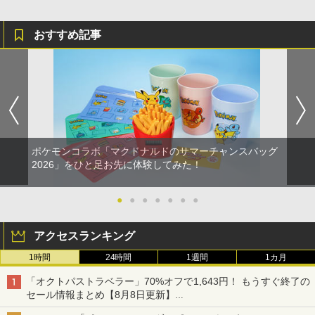
おすすめ記事
ポケモンコラボ「マクドナルドのサマーチャンスバッグ
2026」をひと足お先に体験してみた！
●
●
●
●
●
●
●
アクセスランキング
1時間
24時間
1週間
1カ月
「オクトパストラベラー」70%オフで1,643円！ もうすぐ終了の
セール情報まとめ【8月8日更新】
ニンテンドーeショップでは「大神 絶景版」が67%オフで990円