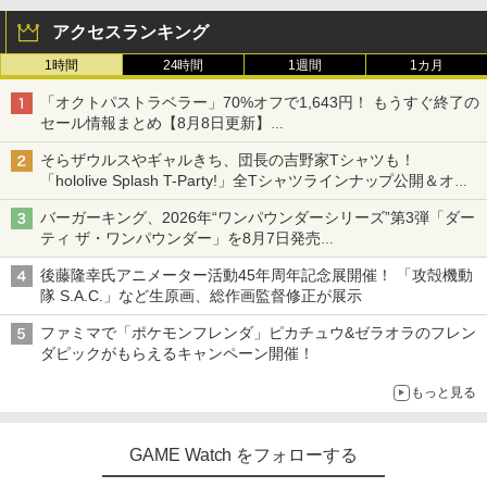
アクセスランキング
1時間
24時間
1週間
1カ月
「オクトパストラベラー」70%オフで1,643円！ もうすぐ終了の
セール情報まとめ【8月8日更新】
ニンテンドーeショップでは「大神 絶景版」が67%オフで990円
そらザウルスやギャルきち、団長の吉野家Tシャツも！
「hololive Splash T-Party!」全Tシャツラインナップ公開＆オン
ライン販売開始
バーガーキング、2026年“ワンパウンダーシリーズ”第3弾「ダー
ティ ザ・ワンパウンダー」を8月7日発売
「特製ガーリックマヨソース」を使用した超大型チーズバーガー
後藤隆幸氏アニメーター活動45年周年記念展開催！ 「攻殻機動
隊 S.A.C.」など生原画、総作画監督修正が展示
ファミマで「ポケモンフレンダ」ピカチュウ&ゼラオラのフレン
ダピックがもらえるキャンペーン開催！
もっと見る
GAME Watch をフォローする