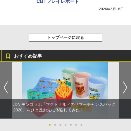
CBTプレイレポート
2026年5月18日
トップページに戻る
おすすめ記事
ポケモンコラボ「マクドナルドのサマーチャンスバッグ
2026」をひと足お先に体験してみた！
●
●
●
●
●
●
●