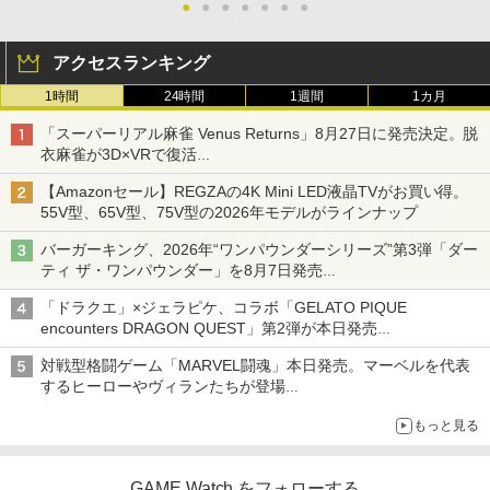
●
●
●
●
●
●
●
アクセスランキング
1時間
24時間
1週間
1カ月
「スーパーリアル麻雀 Venus Returns」8月27日に発売決定。脱
衣麻雀が3D×VRで復活
発売から2週間は20%オフになるセールが実施
【Amazonセール】REGZAの4K Mini LED液晶TVがお買い得。
55V型、65V型、75V型の2026年モデルがラインナップ
バーガーキング、2026年“ワンパウンダーシリーズ”第3弾「ダー
ティ ザ・ワンパウンダー」を8月7日発売
「特製ガーリックマヨソース」を使用した超大型チーズバーガー
「ドラクエ」×ジェラピケ、コラボ「GELATO PIQUE
encounters DRAGON QUEST」第2弾が本日発売
アイスカップに入ったスライムやわたぼう、ベビーサタンなどが
対戦型格闘ゲーム「MARVEL闘魂」本日発売。マーベルを代表
オリジナルアートで登場
するヒーローやヴィランたちが登場
「GUILTY GEAR」などの格ゲーを手掛けるアークシステムワー
もっと見る
クスが開発
GAME Watch をフォローする