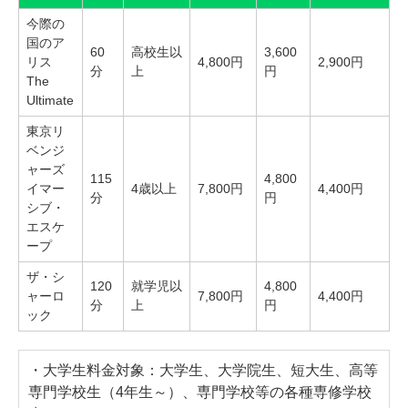
今際の
国のア
60
高校生以
3,600
リス
4,800円
2,900円
分
上
円
The
Ultimate
東京リ
ベンジ
ャーズ
115
4,800
イマー
4歳以上
7,800円
4,400円
分
円
シブ・
エスケ
ープ
ザ・シ
120
就学児以
4,800
ャーロ
7,800円
4,400円
分
上
円
ック
・大学生料金対象：大学生、大学院生、短大生、高等
専門学校生（4年生～）、専門学校等の各種専修学校