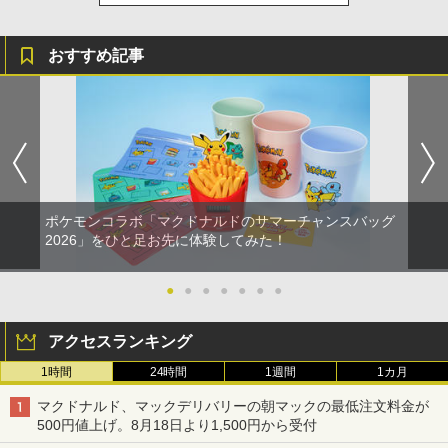
おすすめ記事
ポケモンコラボ「マクドナルドのサマーチャンスバッグ
2026」をひと足お先に体験してみた！
●
●
●
●
●
●
●
アクセスランキング
1時間
24時間
1週間
1カ月
マクドナルド、マックデリバリーの朝マックの最低注文料金が
500円値上げ。8月18日より1,500円から受付