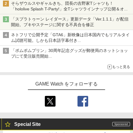
そらザウルスやギャルきち、団長の吉野家Tシャツも！
「hololive Splash T-Party!」全Tシャツラインナップ公開＆オン
ライン販売開始
「スプラトゥーン レイダース」更新データ「Ver.1.1.1」が配信
開始。ブキやステージに関する不具合を修正
ネトフリで公開予定「GTA6」新映像は日本国内でもリアルタイ
ム試聴可能。しかも日本語字幕付き
Netflixから公式回答あり
「ポムポムプリン」30周年記念グッズが郵便局のネットショッ
プにて受注販売開始
「おもちもちもちクッション」など今年だけの限定商品が登場
もっと見る
GAME Watch をフォローする
Special Site