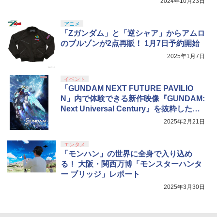
2024年10月23日
劇場版「鬼滅の刃」無限城編 第一章 猗
4
窩座再来 完全生産限定版 [Blu-ray]
【純正品】Xbox ワイヤレス コントロー
アニメ
5
￥8,698
ラー (カーボンブラック)
「Zガンダム」と「逆シャア」からアムロ
のブルゾンが2点再販！ 1月7日予約開始
￥8,020
2025年1月7日
【Amazon.co.jp限定】劇場版モノノ怪
5
イベント
第三章 蛇神 (オリジナル特典:オリジナル
「GUNDAM NEXT FUTURE PAVILIO
巾着＋メーカー特典:【坤と離】二振りの
剣、十翼より来たる！スタジオ描き下ろ
N」内で体験できる新作映像『GUNDAM:
しイラストボード付) [DVD]
Next Universal Century』を抜粋したPV
を初公開！
2025年2月21日
￥8,800
エンタメ
「モンハン」の世界に全身で入り込め
る！ 大阪・関西万博「モンスターハンタ
ー ブリッジ」レポート
2025年3月30日