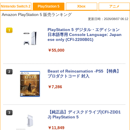
Nintendo Switch 2
PlayStation 5
Xbox
アニメ
スプラトゥーン レイダース
[メール便OK]【新品】【PS5】MotoGP
【中古】 ソニーミュージックマーケティ
1
1
1
Amazon PlayStation 5 販売ランキング
24［PS5版］[在庫品]
ング ひだまりスケッチ× 1 完全生産限定
更新日時：2026/08/07 06:12
版 / アニプレックス [Blu-ray]【メール便
￥6,507
送料無料】【最短翌日配達対応】
￥920
スプラトゥーン レイダース|オンライン
PlayStation 5 デジタル・エディション
1
1
コード版
日本語専用 Console Language: Japan
￥296
ese only (CFI-2200B01)
￥5,832
￥55,000
【当店独自で＋P10倍★要エントリー】
【中古】Stellar Bladeソフト:プレイス
2
2
【中古】[Switch2] ぽこ あ ポケモン(20
テーション5ソフト／アクション・ゲー
劇場版「鬼滅の刃」無限城編 第一章 猗
2
260305)
ム
窩座再来(通常版)【Blu-ray】 [ 吾峠呼世
晴 ]
スプラトゥーン レイダース -Switch2
Beast of Reincarnation -PS5 【特典】
2
￥6,580
￥4,690
2
プロダクトコード 封入
￥3,960
￥6,455
￥7,286
任天堂 スプラトゥーン レイダース【Swi
【あみあみ限定特典】【特典】PS5 機動
3
3
tch 2】 BEEPAADLA [BEEPAADLA]
警察パトレイバー the Case Files[グッ
【楽天ブックス限定連動購入特典+楽天
3
ドスマイルカンパニー]《08月予約》
ブックス限定先着特典+他】ゴールデン
カムイ 第十六巻(初回限定版)【Blu-ra
￥6,720
Nintendo Switch 2(日本語・国内専用)
【純正品】ディスクドライブ(CFI-ZDD1
3
3
y】(キャラファインボード+キャスト複
￥5,970
J) PlayStation 5
製サイン入り複製原画セット+原作者・
￥55,871
野田サトル描き下ろし最終章OP／ED絵
￥11,849
コンテ+他) [ 野田サトル ]