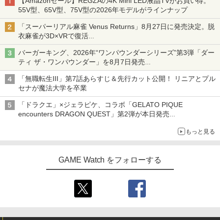
【Amazonセール】REGZAの4K Mini LED液晶TVがお買い得。
55V型、65V型、75V型の2026年モデルがラインナップ
「スーパーリアル麻雀 Venus Returns」8月27日に発売決定。脱
衣麻雀が3D×VRで復活
発売から2週間は20%オフになるセールが実施
バーガーキング、2026年“ワンパウンダーシリーズ”第3弾「ダー
ティ ザ・ワンパウンダー」を8月7日発売
「特製ガーリックマヨソース」を使用した超大型チーズバーガー
「無職転生III」第7話あらすじ＆先行カット公開！ リニアとプル
セナが魔法大学を卒業
「ドラクエ」×ジェラピケ、コラボ「GELATO PIQUE
encounters DRAGON QUEST」第2弾が本日発売
アイスカップに入ったスライムやわたぼう、ベビーサタンなどが
もっと見る
オリジナルアートで登場
GAME Watch をフォローする