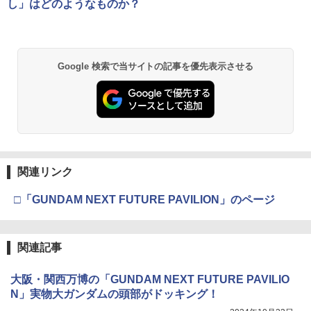
し」はどのようなものか？
(オリジナル特典:オリジナル巾着＋メー
￥8,300
カー特典:【坤と離】二振りの剣、十翼よ
り来たる！スタジオ描き下ろしイラスト
ボード付) [Blu-ray]
Xbox プリペイドカード 5,000円 デジタ
2
Google 検索で当サイトの記事を優先表示させる
￥10,780
ルコード 【旧 Xbox ギフトカード】 [オ
ンラインコード]
￥5,000
劇場版「鬼滅の刃」無限城編 第一章 猗
2
窩座再来 通常版 [Blu-ray]
￥3,964
【純正品】Xbox ワイヤレス コントロー
3
関連リンク
ラー (ロボット ホワイト)
￥7,681
□「GUNDAM NEXT FUTURE PAVILION」のページ
劇場版「鬼滅の刃」無限城編 第一章 猗
3
窩座再来 通常版 [DVD]
関連記事
【純正品】Xbox 充電式バッテリー + US
4
￥3,523
B-C ケーブル
大阪・関西万博の「GUNDAM NEXT FUTURE PAVILIO
￥2,618
N」実物大ガンダムの頭部がドッキング！