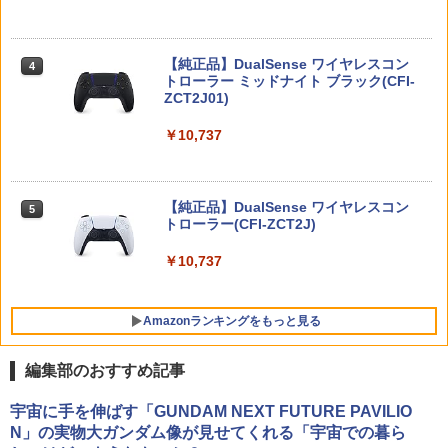
任天堂 【Switch2】ゼルダの伝説 ブレス
(PS5)Beast of Reincarnation(新品)(封
4
4
オブ ザ ワイルド Nintendo Switch 2 Ed
￥8,580
入特典付き)
ition [NXS-P-AAAAH NSW2 ゼルダノデ
ンセツ ブレス オブ ザ ワイルド]
【純正品】DualSense ワイヤレスコン
ニンテンドープリペイド番号 9000円|オ
4
￥8,190
4
トローラー ミッドナイト ブラック(CFI-
ンラインコード版
ZCT2J01)
￥7,710
【楽天ブックス限定配送BOX】【楽天ブ
4
ックス限定先着特典+先着特典】劇場版
￥9,000
￥10,737
「鬼滅の刃」無限城編 第一章 猗窩座再
来(完全生産限定版)【Blu-ray】(かるた
【初回特典】グランド・セフト・オート
5
+イベント抽選権+描き下ろし色紙) [ 吾峠
ぽこ あ ポケモン
VI [PS5ソフト] (コードインボックス版、
5
呼世晴 ]
配送日：2026年11月12日～、プレイ開
ニンテンドープリペイド番号 5000円|オ
5
始日：2026年11月19日) 【初回購入封入
【純正品】DualSense ワイヤレスコン
￥7,880
ンラインコード版
5
特典】：ヴィンテージ・バイスシティパ
￥11,000
トローラー(CFI-ZCT2J)
ック
￥5,000
￥10,737
￥9,800
BLEACH 千年血戦篇 4 (完全生産限定版)
5
【Blu-ray】 [ 久保帯人 ]
Amazonランキングをもっと見る
￥17,160
編集部のおすすめ記事
【純正品】Xbox ワイヤレス コントロー
【Amazon.co.jp限定】劇場版モノノ怪
宇宙に手を伸ばす「GUNDAM NEXT FUTURE PAVILIO
1
1
ラー + USB-C® ケーブル
第三章 蛇神 (Amazon.co.jp限定オリジ
N」の実物大ガンダム像が見せてくれる「宇宙での暮ら
ナル三方背収納ケース付きコレクション)