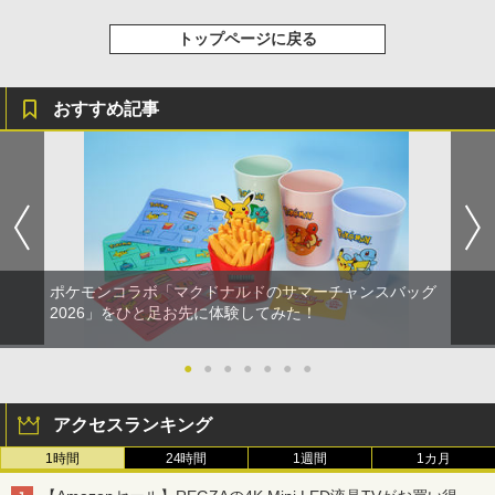
トップページに戻る
おすすめ記事
ポケモンコラボ「マクドナルドのサマーチャンスバッグ
2026」をひと足お先に体験してみた！
●
●
●
●
●
●
●
アクセスランキング
1時間
24時間
1週間
1カ月