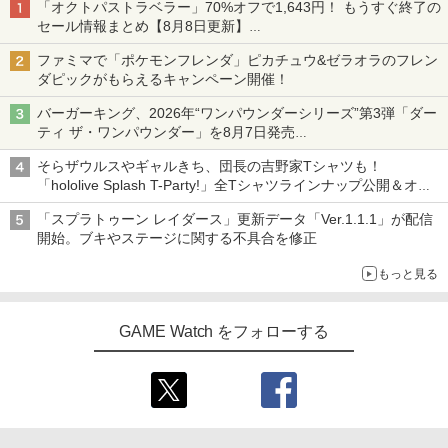
「オクトパストラベラー」70%オフで1,643円！ もうすぐ終了の
セール情報まとめ【8月8日更新】
ニンテンドーeショップでは「大神 絶景版」が67%オフで990円
ファミマで「ポケモンフレンダ」ピカチュウ&ゼラオラのフレン
ダピックがもらえるキャンペーン開催！
バーガーキング、2026年“ワンパウンダーシリーズ”第3弾「ダー
ティ ザ・ワンパウンダー」を8月7日発売
「特製ガーリックマヨソース」を使用した超大型チーズバーガー
そらザウルスやギャルきち、団長の吉野家Tシャツも！
「hololive Splash T-Party!」全Tシャツラインナップ公開＆オン
ライン販売開始
「スプラトゥーン レイダース」更新データ「Ver.1.1.1」が配信
開始。ブキやステージに関する不具合を修正
もっと見る
GAME Watch をフォローする