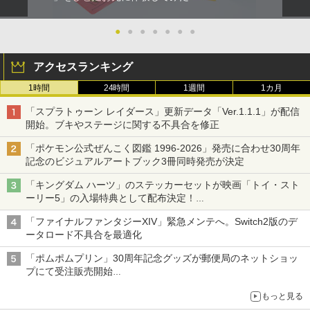
●
●
●
●
●
●
●
アクセスランキング
1時間
24時間
1週間
1カ月
「スプラトゥーン レイダース」更新データ「Ver.1.1.1」が配信
開始。ブキやステージに関する不具合を修正
「ポケモン公式ぜんこく図鑑 1996-2026」発売に合わせ30周年
記念のビジュアルアートブック3冊同時発売が決定
「キングダム ハーツ」のステッカーセットが映画「トイ・スト
ーリー5」の入場特典として配布決定！
本日8月7日より先着・数量限定で配布
「ファイナルファンタジーXIV」緊急メンテへ。Switch2版のデ
ータロード不具合を最適化
「ポムポムプリン」30周年記念グッズが郵便局のネットショッ
プにて受注販売開始
「おもちもちもちクッション」など今年だけの限定商品が登場
もっと見る