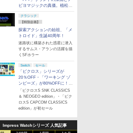
ビヨマジックの真価。植松伸
夫氏による「ff vol.7」一挙レ
クラシック
ポート
【特別企画】
探索アクションの始祖、「メ
トロイド」生誕40周年！
迷路状に構築された惑星に潜入
するサムス・アランの活躍を描
くSFホラー
Switch
セール
「ピクロス」シリーズが
20％OFF・「ワーキング ゾ
ンビーズ」が80%OFFに！
「ジュピターサマーセール
「ピクロスS SNK CLASSICS
2026」開催
＆ NEOGEO edition」・「ピク
ロスS CAPCOM CLASSICS
edition」が初セール
Impress Watchシリーズ 人気記事