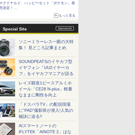
マクドナルド、ハッピーセット「ポケモン」発
お買い得！
売決定！
ポケモン30周年記念で30匹が大集合
もっと見る
Special Site
ソニーミラーレス一眼の大特
集！ 見どころ記事まとめ
SOUNDPEATSのイヤカフ型
イヤフォン「UU2イヤーカ
フ」をイヤカフマニアが語る
レイズ鍛造1ピースアルミホ
イール「CE28 N-plus」軽量
なままに剛性を向上
「ドスパラTV」の配信現場
に“PAD”撮影班が潜入!人気の
秘訣に迫る!!
AIスマートノートの
iFLYTEK「AINOTE 2」はな