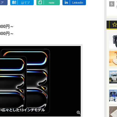
ェア
はてブ
note
LinkedIn
00円～
800円～