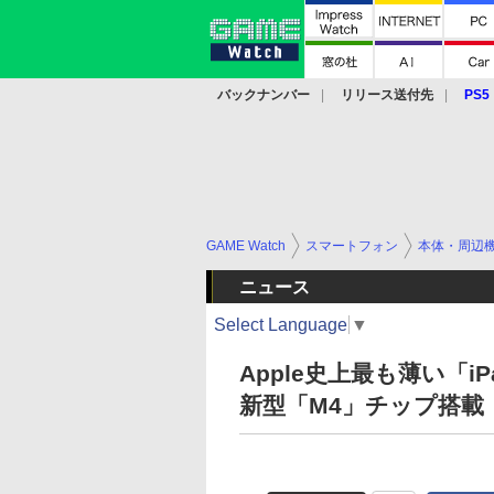
バックナンバー
リリース送付先
PS5
モバイル
eスポーツ
クラウド
PS
GAME Watch
スマートフォン
本体・周辺
ニュース
Select Language
▼
Apple史上最も薄い「i
新型「M4」チップ搭載