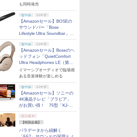
も同時発売
セール
ハード
【Amazonセール】BOSEの
サウンドバー「Bose
Lifestyle Ultra Soundbar」
や、サブウーファー「Bose
セール
ハード
Lifestyle Ultra Subwoofer」
【Amazonセール】Boseのヘ
などお買い得！
ッドフォン「QuietComfort
Ultra Headphones LE（第2
世代）」などお買い得価格で
イマーシブオーディオで臨場感
登場
ある音楽体験が楽しめる
セール
ハード
【Amazonセール】ソニーの
4K液晶テレビ「ブラビア」
がお買い得！ 75型「KJ-
75X75WL」などラインナッ
エンタメ
プ
【特別企画】
パラデータから紐解く
「FF7」サウンドの深淵とノ