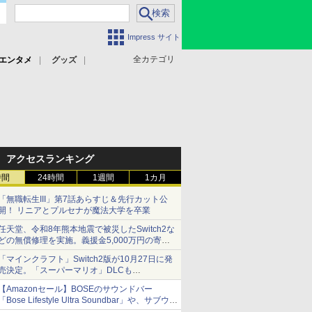
Impress サイト
全カテゴリ
エンタメ
グッズ
アクセスランキング
時間
24時間
1週間
1カ月
「無職転生III」第7話あらすじ＆先行カット公
開！ リニアとプルセナが魔法大学を卒業
任天堂、令和8年熊本地震で被災したSwitch2な
どの無償修理を実施。義援金5,000万円の寄付
も発表
「マインクラフト」Switch2版が10月27日に発
売決定。「スーパーマリオ」DLCも
Switch版からのアップグレードも可能に
【Amazonセール】BOSEのサウンドバー
「Bose Lifestyle Ultra Soundbar」や、サブウー
ファー「Bose Lifestyle Ultra Subwoofer」など