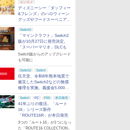
エンタメ
ディズニーシー「ダッフィー
&フレンズ」のハロウィーン
グッズやフードスーベニアが
8月25日より発売
Switch2
「マインクラフト」Switch2
版が10月27日に発売決定。
「スーパーマリオ」DLCも
Switch版からのアップグレード
も可能に
Switch2
Switch
任天堂、令和8年熊本地震で
被災したSwitch2などの無償
修理を実施。義援金5,000万
円の寄付も発表
Switch
PC
PS5
本日発売
41年ぶりの復活。「ルート
16」シリーズ新作
「ROUTE16R」が本日発売
3つの「ルート16」が1つになっ
た「ROUTE16 COLLECTION」