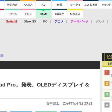
Switch2
Xbox SX
PC
アニメ
テーマパーク
グルメ
 Vita
3DS
アーケード
VR
機器
1
Pad Pro」発表。OLEDディスプレイ＆
畠中健太
2024年5月7日 23:21