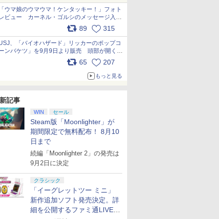
「ウマ娘のウマウマ！ケンタッキー！」フォト
レビュー カーネル・ゴルシのメッセージ入り
パッケージや描き下ろしトレカなどが登場
89
315
pic.x.com/PjnkR9vkXl
USJ、「バイオハザード」リッカーのポップコ
ーンバケツ」を9月9日より販売 頭部が開く仕
組み。味は恐怖を堪のう「味噌フレーバー」
65
207
pic.x.com/81MuXGahVM
もっと見る
新記事
WIN
セール
Steam版「Moonlighter」が
期間限定で無料配布！ 8月10
日まで
続編「Moonlighter 2」の発売は
9月2日に決定
クラシック
「イーグレットツー ミニ」
新作追加ソフト発売決定。詳
細を公開するファミ通LIVEが