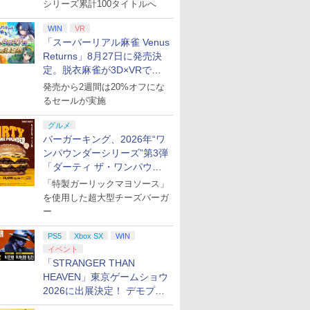
8月27日20時から配信
シリーズ累計100タイトルへ
WIN
VR
「スーパーリアル麻雀 Venus
Returns」8月27日に発売決
定。脱衣麻雀が3D×VRで復
活
発売から2週間は20%オフにな
るセールが実施
グルメ
バーガーキング、2026年“ワ
ンパウンダーシリーズ”第3弾
「ダーティ ザ・ワンパウン
ダー」を8月7日発売
「特製ガーリックマヨソース」
を使用した超大型チーズバーガ
ー
PS5
Xbox SX
WIN
イベント
「STRANGER THAN
HEAVEN」東京ゲームショウ
2026に出展決定！ デモプレ
イや体験型展示も