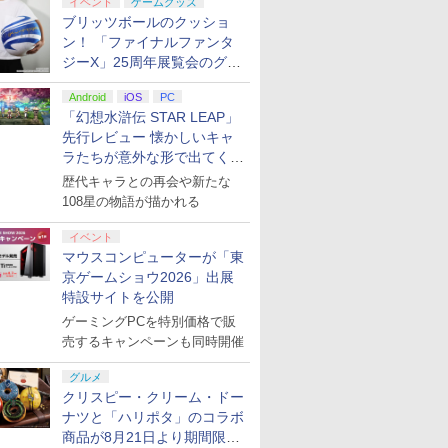
イベント
ゲームグッズ
ブリッツボールのクッショ
ン！ 「ファイナルファンタ
ジーX」25周年展覧会のグッ
ズ情報が公開
Android
iOS
PC
「幻想水滸伝 STAR LEAP」
先行レビュー 懐かしいキャ
ラたちが意外な形で出てくる
シリーズ完全新作！
歴代キャラとの再会や新たな
108星の物語が描かれる
イベント
マウスコンピューターが「東
京ゲームショウ2026」出展
特設サイトを公開
ゲーミングPCを特別価格で販
売するキャンペーンも同時開催
グルメ
クリスピー・クリーム・ドー
ナツと「ハリポタ」のコラボ
商品が8月21日より期間限定