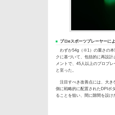
プロeスポーツプレーヤーに
わずか54g（※1）の重さの
クに基づいて、包括的に再設計さ
メントで、45人以上のプロプ
と至った。
注目すべき改善点には、大きな
側に戦略的に配置されたDPI
ることを狙い、間に隙間を設け