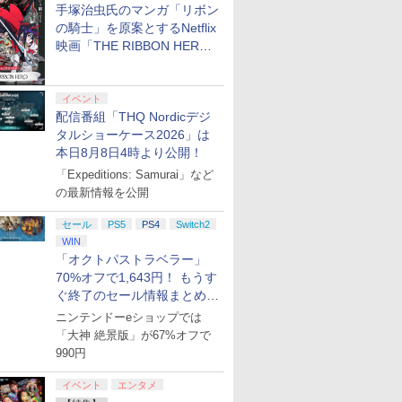
手塚治虫氏のマンガ「リボン
の騎士」を原案とするNetflix
映画「THE RIBBON HERO
リボンヒーロー」本日配信開
始
イベント
配信番組「THQ Nordicデジ
タルショーケース2026」は
本日8月8日4時より公開！
「Expeditions: Samurai」など
の最新情報を公開
セール
PS5
PS4
Switch2
WIN
「オクトパストラベラー」
70%オフで1,643円！ もうす
ぐ終了のセール情報まとめ
【8月8日更新】
ニンテンドーeショップでは
「大神 絶景版」が67%オフで
990円
イベント
エンタメ