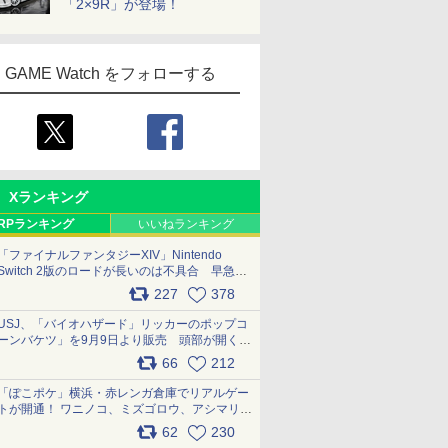
「2×9R」が登場！
GAME Watch をフォローする
Xランキング
RPランキング
いいねランキング
「ファイナルファンタジーXIV」Nintendo
Switch 2版のロードが長いのは不具合 早急に
アップデートできるよう対応中
227
378
pic.x.com/s9S3nRCAGa
USJ、「バイオハザード」リッカーのポップコ
ーンバケツ」を9月9日より販売 頭部が開く仕
組み。味は恐怖を堪のう「味噌フレーバー」
66
212
pic.x.com/81MuXGahVM
「ぽこポケ」横浜・赤レンガ倉庫でリアルゲー
トが開通！ ワニノコ、ミズゴロウ、アシマリ登
場シーンをレポート pic.x.com/LDgEByVl6D
62
230