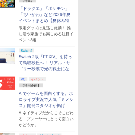
【特集】
「ドラクエ」「ポケモン」
「ちいかわ」など2026年夏
イベントまとめ【夏休み特
集】
限定グッズは見逃し厳禁！ 推
し活や家族でも楽しめる注目イ
ベント8選
Switch2
Switch 2版「FFXIV」を持っ
て鳥取砂丘へ！ リアル・サ
ゴリー砂漠で光の戦士になっ
てみた
PC
イベント
【特別企画】
AIでゲームを面白くする。ホ
ロライブ実況で人気「ミメシ
ス」開発スタジオが掲げ
る“AI活用の信念”とは？【講
AIネイティブだからこそこだわ
演レポート】
る「プレーヤーにとって面白い
かどうか」