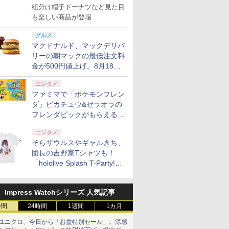
で発売
組分け帽子ドーナツなど見た目
も楽しい商品が登場
グルメ
マクドナルド、マックデリバ
リーの朝マックの最低注文料
金が500円値上げ。8月18日
より1,500円から受付
エンタメ
ファミマで「ポケモンフレン
ダ」ピカチュウ&ゼラオラの
フレンダピックがもらえるキ
ャンペーン開催！
エンタメ
そらザウルスやギャルきち、
団長の吉野家Tシャツも！
「hololive Splash T-Party!」
全Tシャツラインナップ公開
＆オンライン販売開始
Impress Watchシリーズ 人気記事
時間
24時間
1週間
1カ月
ユニクロ、今日から「お盆特別セール」。涼感