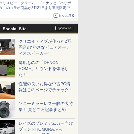
クリスピー・クリーム・ドーナツと「ハリポ
「特製ガーリックマヨソース」を使用した超大
タ」のコラボ商品が8月21日より期間限定で発
型チーズバーガー
売
もっと見る
組分け帽子ドーナツなど見た目も楽しい商品が
登場
Special Site
クリエイティブが作った2万
円台の“小さなピュアオーデ
ィオスピーカー”
鳥肌ものの「DENON
HOME」サウンドを体感し
た！
性能の良いお得な中古PC情
報はこのページでチェック！
ソニーミラーレス一眼の大特
集！ 見どころ記事まとめ
レイズのプレミアムカー向け
ブランドHOMURAから