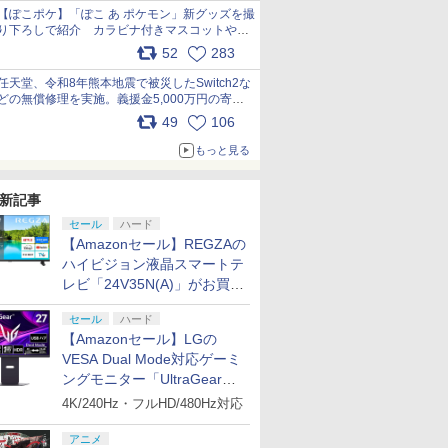
【ぽこポケ】「ぽこ あ ポケモン」新グッズを撮
り下ろしで紹介 カラビナ付きマスコットやス
クエアポーチが仲間入り
52
283
pic.x.com/XmVAgBxaW5
任天堂、令和8年熊本地震で被災したSwitch2な
どの無償修理を実施。義援金5,000万円の寄付
も発表 pic.x.com/BAYsMfUfUC
49
106
もっと見る
新記事
セール
ハード
【Amazonセール】REGZAの
ハイビジョン液晶スマートテ
レビ「24V35N(A)」がお買い
得！
セール
ハード
【Amazonセール】LGの
VESA Dual Mode対応ゲーミ
ングモニター「UltraGear
27G850A-B」がお買い得！
4K/240Hz・フルHD/480Hz対応
アニメ