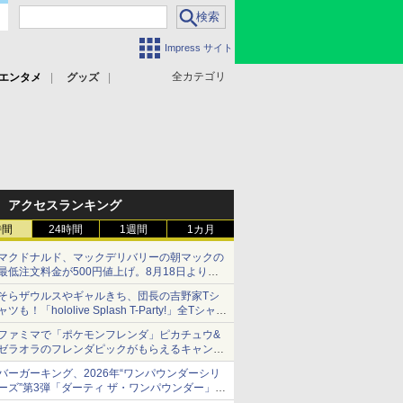
Impress サイト
全カテゴリ
エンタメ
グッズ
アクセスランキング
時間
24時間
1週間
1カ月
マクドナルド、マックデリバリーの朝マックの
最低注文料金が500円値上げ。8月18日より
1,500円から受付
そらザウルスやギャルきち、団長の吉野家Tシ
ャツも！「hololive Splash T-Party!」全Tシャツ
ラインナップ公開＆オンライン販売開始
ファミマで「ポケモンフレンダ」ピカチュウ&
ゼラオラのフレンダピックがもらえるキャンペ
ーン開催！
バーガーキング、2026年“ワンパウンダーシリ
ーズ”第3弾「ダーティ ザ・ワンパウンダー」を
8月7日発売