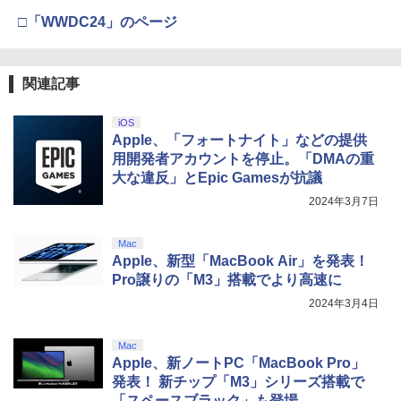
り来たる！スタジオ描き下ろしイラスト
□「WWDC24」のページ
ボード付) [Blu-ray]
￥10,780
関連記事
iOS
劇場版「鬼滅の刃」無限城編 第一章 猗
4
Apple、「フォートナイト」などの提供
窩座再来 完全生産限定版 [Blu-ray]
用開発者アカウントを停止。「DMAの重
￥8,698
大な違反」とEpic Gamesが抗議
2024年3月7日
Mac
【Amazon.co.jp限定】劇場版モノノ怪
5
Apple、新型「MacBook Air」を発表！
第三章 蛇神 (オリジナル特典:オリジナル
Pro譲りの「M3」搭載でより高速に
巾着＋メーカー特典:【坤と離】二振りの
剣、十翼より来たる！スタジオ描き下ろ
2024年3月4日
しイラストボード付) [DVD]
￥8,800
Mac
Apple、新ノートPC「MacBook Pro」
発表！ 新チップ「M3」シリーズ搭載で
「スペースブラック」も登場