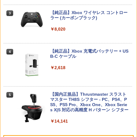
【中古】黒神話：悟空ソフト:プレイステ
劇場版「鬼滅の刃」無限城編 第一章 猗
アクリルキーホルダー 06.井ノ上たきな
3
3
ーション5ソフト／ロールプレイング・
窩座再来(完全生産限定版)【Blu-ray】 [
（夏服ver.）
ゲーム
吾峠呼世晴 ]
【純正品】Xbox ワイヤレス コントロー
3
メトロイドプライム4 ビヨンド Nintend
3
ラー (カーボンブラック)
￥880
o Switch 2 Edition
Nintendo Switch 2(日本語・国内専用)
【純正品】ディスクドライブ(CFI-ZDD1
3
3
￥5,700
￥8,690
J) PlayStation 5
￥8,020
￥4,939
￥55,871
￥11,980
リコリス・リコイル ぶくぶ おおきめ
4
首都高バトル / Tokyo Xtreme Racer
劇場版「鬼滅の刃」無限城編 第一章 猗
アクリルキーホルダー 05.錦木千束（夏
4
4
窩座再来(通常版)【Blu-ray】 [ 吾峠呼世
【純正品】Xbox 充電式バッテリー + US
服ver.）
4
晴 ]
B-C ケーブル
￥6,333
Star Fox (スターフォックス)
4
【純正品】DualSense ワイヤレスコン
ニンテンドープリペイド番号 9000円|オ
4
￥880
4
トローラー ミッドナイト ブラック(CFI-
ンラインコード版
￥3,960
￥2,618
￥5,327
ZCT2J01)
￥9,000
￥10,737
[Switch 2] ぽこ あ ポケモン エキスパン
5
Winning Post 10 2026 PS5版
TVアニメ 違国日記 Blu-ray 第1+2巻 セ
5
ションパス（ダウンロード版）※3,200
5
【国内正規品】Thrustmaster スラスト
ット
5
ポイントまでご利用可
マスター TH8S シフター - PC、PS4、P
￥6,675
ニンテンドープリペイド番号 5000円|オ
5
[Switch 2] スプラトゥーン レイダース
5
【純正品】DualSense ワイヤレスコン
S5、PS5 Pro、Xbox One、Xbox Serie
ンラインコード版
5
￥19,800
￥4,400
（ダウンロード版）※4,800ポイントま
トローラー(CFI-ZCT2J)
s X|S 対応の高精度 H パターン シフター
でご利用可 ■
￥5,000
￥10,737
￥14,141
￥6,480