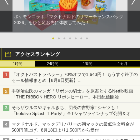
ポケモンコラボ「マクドナルドのサマーチャンスバッグ
2026」をひと足お先に体験してみた！
●
●
●
●
●
●
●
アクセスランキング
1時間
24時間
1週間
1カ月
「オクトパストラベラー」70%オフで1,643円！ もうすぐ終了の
セール情報まとめ【8月8日更新】
ニンテンドーeショップでは「大神 絶景版」が67%オフで990円
手塚治虫氏のマンガ「リボンの騎士」を原案とするNetflix映画
「THE RIBBON HERO リボンヒーロー」本日配信開始
そらザウルスやギャルきち、団長の吉野家Tシャツも！
「hololive Splash T-Party!」全Tシャツラインナップ公開＆オン
ライン販売開始
マクドナルド、マックデリバリーの朝マックの最低注文料金が
500円値上げ。8月18日より1,500円から受付