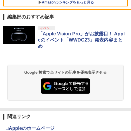
Amazonランキングをもっと見る
編集部のおすすめ記事
劇場版「鬼滅の刃」無限城編 第一章 猗
イベント
1
窩座再来 通常版 [Blu-ray]
「Apple Vision Pro」がお披露目！ Appl
eのイベント「WWDC23」発表内容まと
￥3,982
め
劇場版「鬼滅の刃」無限城編 第一章 猗
2
Google 検索で当サイトの記事を優先表示させる
窩座再来 通常版 [DVD]
￥3,523
【Amazon.co.jp限定】劇場版モノノ怪
3
第三章 蛇神 (Amazon.co.jp限定オリジ
関連リンク
ナル三方背収納ケース付きコレクション)
(オリジナル特典:オリジナル巾着＋メー
□Appleのホームページ
カー特典:【坤と離】二振りの剣、十翼よ