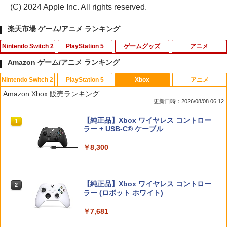
(C) 2024 Apple Inc. All rights reserved.
楽天市場 ゲーム/アニメ ランキング
Nintendo Switch 2
PlayStation 5
ゲームグッズ
アニメ
Amazon ゲーム/アニメ ランキング
Nintendo Switch 2
PlayStation 5
Xbox
アニメ
【マラソン期間ポイント2倍＆クーポン
【中古】Lost Soul Asideソフト:プレイ
【中古】サムライスピリッツ斬紅郎無双
【中古】Blu-ray▼リトル・マーメイド
1
1
1
1
Amazon Xbox 販売ランキング
あり】【スイッチ2対応ケースあり】 Ni
ステーション5ソフト／アクション・ゲ
剣 ベスト
ブルーレイディスク レンタル落ち
更新日時：2026/08/08 06:12
ntendo Switch 2 Switch2 ケース 有機E
ーム
L シンプル 名入れ 名前入れ 本体 スイッ
￥350
￥1,799
スプラトゥーン レイダース|オンライン
PlayStation 5 デジタル・エディション
【純正品】Xbox ワイヤレス コントロー
チ ライト 任天堂 ニンテンドー 保護 カバ
1
1
1
￥850
コード版
日本語専用 Console Language: Japan
ラー + USB-C® ケーブル
ー 入れ物 コンパクト 収納
ese only (CFI-2200B01)
￥5,832
￥8,300
￥2,980
リコリス・リコイル ぶくぶ おおきめ
2
￥55,000
エアコンカビとりすいすい（G型モデ
【新品】PS5 がんばれゴエモン大集合!
アクリルキーホルダー 01.錦木千束（制
2
2
ル、エアコンファン掃除ブラシ）スペア
【メール便】
服ver.）
ブラシカートリッジ1個付き
【純正品】Xbox ワイヤレス コントロー
Nintendo Switch 2 ACアダプター
2
￥4,890
￥880
2
スプラトゥーン レイダース -Switch2
Beast of Reincarnation -PS5 【特典】
ラー (ロボット ホワイト)
2
￥3,723
2
プロダクトコード 封入
￥3,975
￥6,449
￥7,681
￥7,286
リコリス・リコイル ぶくぶ おおきめ
3