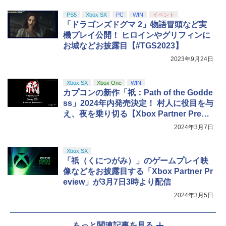
PS5
Xbox SX
PC
WIN
イベント
「ドラゴンズドグマ 2」物語冒頭など実
機プレイ公開！ ヒロインやグリフィンに
お城などお披露目【#TGS2023】
2023年9月24日
Xbox SX
Xbox One
WIN
カプコンの新作「祇：Path of the Godde
ss」2024年内発売決定！ 村人に役目を与
え、夜を乗り切る【Xbox Partner Previe
w】
2024年3月7日
Xbox SX
「祇（くにつがみ）」のゲームプレイ映
像などをお披露目する「Xbox Partner Pr
eview」が3月7日3時より配信
2024年3月5日
もっと関連記事を見る