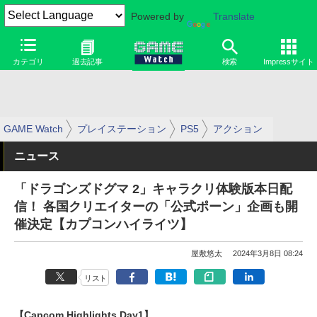
Powered by
Translate
カテゴリ
過去記事
検索
Impressサイト
GAME Watch
プレイステーション
PS5
アクション
ニュース
「ドラゴンズドグマ 2」キャラクリ体験版本日配
信！ 各国クリエイターの「公式ポーン」企画も開
催決定【カプコンハイライツ】
屋敷悠太
2024年3月8日 08:24
リスト
【Capcom Highlights Day1】