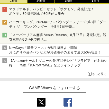
1時間
24時間
1週間
1カ月
マクドナルド、ハッピーセット「ポケモン」発売決定！
ポケモン30周年記念で30匹が大集合
バーガーキング、2026年“ワンパウンダーシリーズ”第3弾「ダー
ティ ザ・ワンパウンダー」を8月7日発売
「特製ガーリックマヨソース」を使用した超大型チーズバーガー
「スーパーリアル麻雀 Venus Returns」8月27日に発売決定。脱
衣麻雀が3D×VRで復活
発売から2週間は20%オフになるセールが実施
NewDays「増量フェス」が8月18日より開催
おにぎりや菓子パンなどがお値段そのままで最大50%増量！
【Amazonセール】ソニーの4K液晶テレビ「ブラビア」がお買い
得！ 75型「KJ-75X75WL」などラインナップ
もっと見る
GAME Watch をフォローする