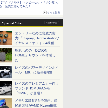
【マクドナルド】ハッピーセット「ポケモン」
を一足先に遊んでみた！
30周年を記念して30種類のポケモンがおもちゃ
もっと見る
で登場
Special Site
エントリーなのに脅威の実
力!「Osprey」Noble Audioワ
イヤレスイヤフォン4機種を
一気に聴く
鳥肌ものの「DENON
HOME」サウンドを体感し
た！
レイズのパワーデザインホイ
ール「M6」に新色登場!!
レイズのプレミアムカー向け
ブランドHOMURAから
「2×9R」が登場！
メモリ32GBでも予算内。産
経新聞社がAMD Ryzen搭載