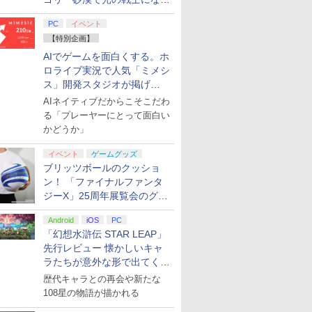
てみた
PC
イベント
【特別企画】
AIでゲームを面白くする。ホ
ロライブ実況で人気「ミメシ
ス」開発スタジオが掲げ
る“AI活用の信念”とは？【講
AIネイティブだからこそこだわ
演レポート】
る「プレーヤーにとって面白い
かどうか」
イベント
ゲームグッズ
ブリッツボールのクッショ
ン！ 「ファイナルファンタ
ジーX」25周年展覧会のグッ
ズ情報が公開
Android
iOS
PC
7
7
7
2
8
8
8
9
9
9
3
10
10
10
「幻想水滸伝 STAR LEAP」
先行レビュー 懐かしいキャ
ラたちが意外な形で出てくる
シリーズ完全新作！
歴代キャラとの再会や新たな
7
8
9
10
108星の物語が描かれる