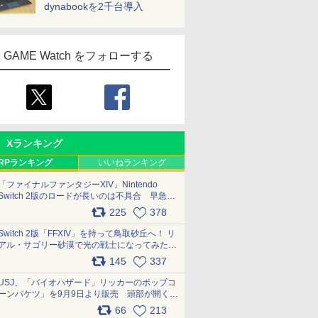
dynabookを2千台導入
GAME Watch をフォローする
Xランキング
RPランキング
いいねランキング
「ファイナルファンタジーXIV」Nintendo
Switch 2版のロードが長いのは不具合 早急に
アップデートできるよう対応中
225
378
pic.x.com/s9S3nRCAGa
Switch 2版「FFXIV」を持って鳥取砂丘へ！ リ
アル・サゴリー砂漠で光の戦士になってみた
pic.x.com/qyOfL2uv1n
145
337
USJ、「バイオハザード」リッカーのポップコ
ーンバケツ」を9月9日より販売 頭部が開く仕
組み。味は恐怖を堪のう「味噌フレーバー」
66
213
pic.x.com/81MuXGahVM