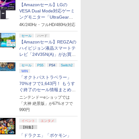
【Amazonセール】LGの
VESA Dual Mode対応ゲーミ
ングモニター「UltraGear
27G850A-B」がお買い得！
4K/240Hz・フルHD/480Hz対応
セール
ハード
【Amazonセール】REGZAの
ハイビジョン液晶スマートテ
レビ「24V35N(A)」がお買い
得！
セール
PS5
PS4
Switch2
WIN
「オクトパストラベラー」
70%オフで1,643円！ もうす
ぐ終了のセール情報まとめ
【8月8日更新】
ニンテンドーeショップでは
「大神 絶景版」が67%オフで
990円
イベント
エンタメ
【特集】
「ドラクエ」「ポケモン」