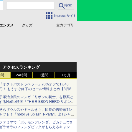
Impress サイト
全カテゴリ
エンタメ
グッズ
アクセスランキング
時間
24時間
1週間
1カ月
「オクトパストラベラー」70%オフで1,643
円！ もうすぐ終了のセール情報まとめ【8月8日
更新】
手塚治虫氏のマンガ「リボンの騎士」を原案と
ニンテンドーeショップでは「大神 絶景版」が
するNetflix映画「THE RIBBON HERO リボンヒ
67%オフで990円
ーロー」本日配信開始
そらザウルスやギャルきち、団長の吉野家Tシ
ャツも！「hololive Splash T-Party!」全Tシャツ
ラインナップ公開＆オンライン販売開始
ファミマで「ポケモンフレンダ」ピカチュウ&
ゼラオラのフレンダピックがもらえるキャンペ
ーン開催！