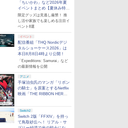
「ちいかわ」など2026年夏
イベントまとめ【夏休み特
集】
限定グッズは見逃し厳禁！ 推
し活や家族でも楽しめる注目イ
ベント8選
イベント
配信番組「THQ Nordicデジ
タルショーケース2026」は
本日8月8日4時より公開！
「Expeditions: Samurai」など
の最新情報を公開
アニメ
手塚治虫氏のマンガ「リボン
の騎士」を原案とするNetflix
映画「THE RIBBON HERO
リボンヒーロー」本日配信開
始
Switch2
Switch 2版「FFXIV」を持っ
て鳥取砂丘へ！ リアル・サ
ゴリー砂漠で光の戦士になっ