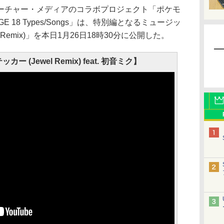
チャー・メディアのコラボプロジェクト「ポケモ
OLTAGE 18 Types/Songs」は、特別編となるミュージッ
 Remix)」を本日1月26日18時30分に公開した。
ッカー (Jewel Remix) feat. 初音ミク】