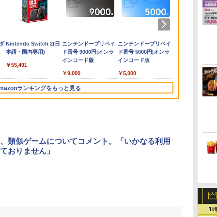
倍
ケ
料【BRICK game テトリ
任天堂 【Switch2】ス
【大容量】SILENT
おしり前マン～復活の
【ダイヤ・プラチナ会
プロフリーク V2 凹凸
新劇場版銀魂 -吉原大
[Switch 2] ぽこ あ ポケモン エキスパ
Nintendo Switch 2 ゼ
【レビュー評価上昇
劇場版「鬼滅の刃」無
【楽天ブック
＼10％OFF
【中古】桃太
【楽天ブック
中
期
編
ビッグ ゲーム機】ゲームウォッ
プラトゥーン レイダー
HILL f PS5対応
おしり前帝国～ Blu-
員様限定！エントリー
型 NIRU 白黒 PRO
炎上ー (完全生産限定
ンションパス（ダウンロード版）
ノブレイド ディフィニ
中】 新型 PS5 Slim /
限城編 第一章 猗窩座
典+特典】真
PS5用 冷却
着特典+先着
￥546
キ
通
ゲーム レトロゲーム 景品 粗
ス [BEE-P-AADLA
LIP1708 互換 バッテリ
ray BOX【Blu-ray】 [
でポイント10倍！】
FREAK V2 NIRU監修
版)【Blu-ray】 [ 杉田
※3,200ポイントまでご利用可
ティブ・エディション
PS5 Pro 冷却ファン
再来(完全生産限定版)
2 with 猛将伝
リングファン
場版銀魂 -吉
ニ
携帯 暇つぶし 液晶 高齢者
NSW2 スプラトゥ-ン
ー【PSE基準検品】ワ
谷口崇 ]
【メール便発送】【新
モデル PS5 PS4 NS
智和 ]
Nintendo Switch 2
PS5スリム用 冷却ファ
【Blu-ray】 [ 吾峠呼世
Remastered
USBクーラー
ー (完全生産
80
￥6,700
￥1,780
￥6,864
￥6,750
￥2,190
￥7,722
￥4,400
￥6,820
￥2,580
￥8,690
￥7,480
￥2,680
￥9,900
 簡単 シンプル 単3電池 ミニ
レイダ-ス]
イヤレスコントローラ
品】任天堂 Nintendo
pro凸型凹型 FPS 無段
Edition[任天堂]【送料
ン 自動温度検出 3段階
晴 ]
版(呂布のマ
自動冷却ファ
【Blu-ray】
ダ
Nintendo Switch 2(日
ニンテンドープリペイ
ニンテンドープリペイ
ニンテンドー
ム 大きい GAME ポータブ
ー SONY対応 ロワジャ
Switch 2 ゲームソフト
階高さ調節 profreek
無料】《発売済・在庫
風速調整 LEDライト
+【早期購入
ァン 急速冷却
きおろしイラ
本語・国内専用)
ド番号 9000円|オンラ
ド番号 5000円|オンラ
ド番号 1000
ボケ防止 携帯ゲーム レトロゲ
パン アストロボット
スプラトゥーン レイダ
PS4 PS5 nintendo
品》
USB付き 低騒音 急速
「赤兎鐙『真
着簡単 排熱 
トートバッグ
インコード版
インコード版
インコード版
 ブロックくずし
Destiny 2
ース
switchプロコン対応
冷却 放熱 プレステ5ス
双2』レトロ
USBポート 
伏兎)+描きお
￥55,491
【定形外郵便のみ送料
リム用 ディスク/デジ
DLC)
耐久性 プレ
キャラステッカー
￥9,000
￥5,000
￥1,000
無料】しまリス堂※箱
タル版対応 PS5 周辺機
ョン5対応 デ
田智和 ]
壊れによる返品交換は
器 PS5 Pro 新型PS5
デジタル版の
mazonランキングをもっと見る
お受けできません
応
3
3
3
4
4
4
5
5
5
6
6
6
、類似ゲームについてコメント。「いかなる利用
ておりません」
イ
無
【純正品】ディスクド
【純正品】Xbox ワイ
【Amazon.co.jp限
【純正品】DualSense
【純正品】Xbox 充電
劇場版「鬼滅の刃」無
【純正品】DualSense
【国内正規品】
【Amazon.co.jp限
プレイステー
【純正品】Xbox
『映画 ラブ
ー
座再
ライブ(CFI-ZDD1J)
ヤレス コントローラー
定】劇場版モノノ怪 第
ワイヤレスコントロー
式バッテリー + USB-C
限城編 第一章 猗窩座
ワイヤレスコントロー
Thrustmaster スラス
定】劇場版モノノ怪 第
トアチケット 10
ワイヤレス 
ノ空女学院ス
コ
PlayStation 5
(カーボンブラック)
三章 蛇神
ラー ミッドナイト ブ
ケーブル
再来 完全生産限定版
ラー(CFI-ZCT2J)
トマスター TH8S シフ
三章 蛇神 (オリジナル
オンラインコ
ラー Series 2
イドルクラブ B
1
(Amazon.co.jp限定オ
ラック(CFI-ZCT2J01)
[Blu-ray]
ター - PC、PS4、
特典:オリジナル巾着＋
Edition (ホ
Garden Part