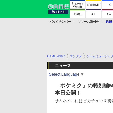
バックナンバー
リリース送付先
PS5
モバイル
eスポーツ
クラウド
PS
GAME Watch
エンタメ
ゲームミュージッ
ニュース
Select Language
▼
「ポケミク」の特別編MV「
本日公開！
サムネイルにはピカチュウ＆初