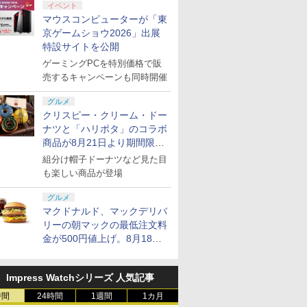
ス限定特
クーポン／
郎伝説外伝
ス限定先
コナミデジタルエンタ
PS5 縦置きスタンド 通
【楽天ブックス限定先
送料無料【BRICK game テトリ
カプコン 鬼武者 Way
テイクツー・インタラ
【楽天ブックス限定先
桃太郎電鉄2 ～あなた
【当店独自で＋P10倍
THE IDOLM@STER
[Switch 2] ぽこ あ ポ
【特典】Nin
【当店独自
【楽天ブッ
イベント
・三國無双
ファン クー
特典】新劇
テインメント
常版 デジタルエディシ
着特典+先着特典】『映
ス ビッグ ゲーム機】ゲームウォッ
of the Sword【Switch
クティブ・ジャパン
着特典+先着特典】パプ
の町も きっとある～
★要エントリー】【中
765 MILLIONSTARS
ンションパス（ダウンロー
Switch 2
★要エント
着特典+先
マウスコンピューターが「東
 冷却装置
原大炎上
【Switch】パワフルプ
ョン 両対応 冷却ファン
画 ラブライブ！蓮ノ空
チ ゲーム レトロゲーム 景品 粗
2】 POTPABNMA
【PS5】グランド・セ
リカ 4K UHD ＋ ブルー
Nintendo Switch 2
古】[PS5] SILENT
HOTCHPOTCH
※3,200ポイントまでご利
of the S
古】[PS5] 
【数量限定
京ゲームショウ2026」出展
 Switch2
 外付け
限定版)
ロ野球2026-2027
クーリングファン プレ
女学院スクールアイド
品 携帯 暇つぶし 液晶 高齢者
[POTPABNMA]
フト・オートV [ELJM-
レイ セット【4K
Edition 東日本編＋西
HILL f(サイレントヒル
FESTIV@L!! 2 LIVE
ン]【送料
HILL 2
劇場版銀魂
特設サイトを公開
￥7,620
￥3,280
￥11,000
￥1,680
￥8,070
￥4,280
￥12,980
￥8,081
￥4,680
￥14,080
￥4,400
￥8,090
￥4,880
￥14,850
ウスパッド
ン 三つフ
(アニメ描
[HAC-P-BQPYA NSW
ステーション5 プレス
ルクラブ Bloom
単純 簡単 シンプル 単3電池 ミニ
30138 PS5 グランドセ
ULTRA HD】(シリアル
日本編
エフ) コナミデジタル
Blu-ray (通常版DAY1)
予約》
2) コナ
上ー (完全
プリペイ
ぽこ あ ポケモン エキ
ニンテンドープリペイ
ニンテンドープリペイ
ニンテンド
ゲーミングPCを特別価格で販
封入特典】
 静音 装
スト使用
パワフルプロヤキュウ
テ5 用 コントローラー
Garden Party』(特装
ゲーム 大きい GAME ポータブ
フトオート5]
ナンバー入りA5キャラ
エンタテインメント
【Blu-ray】 [ ミリオン
タテインメ
【Blu-ray
円|オンラ
スパンションパス|オン
ド番号 500円|オンライ
ド番号 2000円|オンラ
ド番号 30
・三國無
熱対策
(神威・阿
2026-2027]
充電スタンド 2台同時
限定版)【Blu-ray】(描
ル ボケ防止 携帯ゲーム レトロゲ
ファイングラフ+生フィ
(20250925)
ライブ! ]
(20241008
B5 角背上
売するキャンペーンも同時開催
ラインコード版
ンコード版
インコード版
インコード
スタイル」
省スペース
ろしミニ
充電 USBポート 放熱
き下ろしイラスト
ーム ブロックくずし
ルム) [ 筒井康隆 ]
テブック)
イステーシ
) [ 杉
対策 ソフト収納 冷却台
(DOLLCHESTRA)使用
おろしイラ
グルメ
￥4,400
￥500
￥2,000
￥3,000
ィスク版
静音
B2布ポスター+2L判ブ
ートバッグ
クリスピー・クリーム・ドー
両方に対
ロマイド+Bloom
兎)+描き
ナツと「ハリポタ」のコラボ
Garden Partyパンフレ
ャラステッカ
商品が8月21日より期間限定
ット風ビジュアルシー
智和 ]
で発売
ト)
組分け帽子ドーナツなど見た目
も楽しい商品が登場
7
7
7
8
8
8
9
9
9
10
10
10
グルメ
マクドナルド、マックデリバ
リーの朝マックの最低注文料
金が500円値上げ。8月18日
より1,500円から受付
ション ス
 Elite
ライブ！蓮
PlayStation 5 デジタ
GameSir G7 HE 有線
劇場版「鬼滅の刃」無
プレイステーション ス
HyperX Clutch
【Amazon.co.jp限
プレイステーション ス
GameSir G7 SE 有線
ヤマトよ永遠に
【Amazon.
8BitDo M
【Amazon.
Impress Watchシリーズ 人気記事
,000円|
コントロー
クールア
ル・エディション 日本
ゲームコントローラー
限城編 第一章 猗窩座再
トアチケット 3,000円|
Gladiate Xbox公式ラ
定】劇場版モノノ怪 第
トアチケット 15,000円
ゲームコントローラー
REBEL3199 7 [Blu-
定】 Logic
ーズX | S
定】劇場版
ード版
 Core
loom
語専用 (CFI-2200B01)
XBOX Series X|S
来 完全生産限定版
オンラインコード版
イセンス ゲーミング コ
三章 蛇神 (オリジナル
|オンラインコード版
XBOX Series X|S
ray]
コン G92
One、およ
ヤバイやつ」
時間
24時間
1週間
1カ月
ワイト)
y』Blu-
+ ディスクドライブ
XBOX One Windows
[DVD]
ントローラー 有線 日本
特典:オリジナル巾着＋
XBOX One Windows
リスモ7 Fo
の有線コン
ray（Amaz