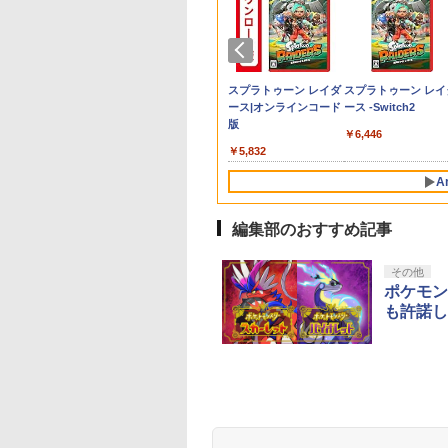
郎電鉄2 ～あなた
店独自で＋P10倍
 IDOLM@STER
[Switch 2] ぽこ あ ポケモン エキスパ
【特典】Nintendo
【当店独自で＋P10倍
【楽天ブックス限定先
スプラトゥーン レイダ
FPS エイム アシストキ
【中古】桃太郎伝説外伝
【中古】【未使用品】
【当店独自で＋P10
PS5 SONY純正USB
【送料無料】劇場版
送料無
ッ
も きっとある～
エントリー】【中
 MILLIONSTARS
ンションパス（ダウンロード版）
Switch 2 鬼武者 Way
★要エントリー】【中
着特典+先着特典】
ース [Nintendo
ャップ PS5 PS4 コント
モアナと伝説の海2 [純
★要エントリー】【
ーブル CtoC PS5後
「鬼滅の刃」無限城
ス 
￥546
粗
tendo Switch 2
PS5] SILENT
TCHPOTCH
※3,200ポイントまでご利用可
of the Sword[カプコ
古】[PS5] SILENT
【数量限定グッズ】新
Switch 2 専用] 任天堂
ローラ 対応
正ブルーレイ＋純正ケ
古】[Switch2] ドン
型 単品
第一章 猗窩座再来(
チ 
者
ition 東日本編＋西
LL f(サイレントヒル
TIV@L!! 2 LIVE
ン]【送料無料】《09月
HILL 2(サイレントヒル
劇場版銀魂 -吉原大炎
[ラッピング不可]
Playstation プレイス
ース]
ーコング バナンザ
常版)【Blu-ray】/ア
品 
081
680
,080
￥4,400
￥8,090
￥4,880
￥14,850
￥6,550
￥680
￥2,980
￥6,680
￥1,500
￥4,400
￥1,6
ミニ
編
) コナミデジタル
-ray (通常版DAY1)
予約》
2) コナミデジタルエン
上ー (完全生産限定版)
テーション 対戦 APEX
(Donkey Kong
メーション[Blu-ray]
単純
テンドープリペイ
ニンテンドープリペイ
スプラトゥーン レイダ
スプラトゥーン レイ
タテインメント
u-ray】 [ ミリオン
タテインメント
【Blu-ray】(800p 超！
cod フォトナ FPSフリ
Bananza) 任天堂
【返品種別A】
ゲー
号 2000円|オンラ
ド番号 3000円|オンラ
ース|オンラインコード
ース -Switch2
ゲ
250925)
! ]
(20241008)
B5 角背上製本 絵コン
ーク カバー 可動域アッ
(20250717)
ル 
コード版
インコード版
版
テブック)(アニメ描き
プ ゲーム パープル オ
ーム
￥6,446
おろしイラスト使用ト
レンジ シューティング
000
￥3,000
￥5,832
ートバッグ(神威・阿伏
ゲーム アクションゲー
兎)+描きおろしミニキ
ム プレステ プレステ5
A
ャラステッカー) [ 杉田
プレステ4
智和 ]
編集部のおすすめ記事
10
10
10
1
1
1
2
2
2
その他
ポケモン
も許諾し
イステーション ス
eSir G7 SE 有線
トよ永遠に
【Amazon.co.jp限
8BitDo M30 Xboxシリ
【Amazon.co.jp限
PlayStation 5 デジタ
【純正品】Xbox ワイ
劇場版「鬼滅の刃」無
Beast of
【純正品】Xbox ワ
劇場版「鬼滅の刃」
チケット 15,000円
ムコントローラー
EL3199 7 [Blu-
定】 Logicool G ハン
ーズX | S、Xbox
定】劇場版「僕の心の
ル・エディション 日本
ヤレス コントローラー
限城編 第一章 猗窩座再
Reincarnation -PS5
ヤレス コントローラ
限城編 第一章 猗窩
ンラインコード版
X Series X|S
コン G923 グランツー
One、およびWindows
ヤバイやつ」 Blu-
語専用 Console
+ USB-C® ケーブル
来 通常版 [Blu-ray]
【特典】プロダクト
(ロボット ホワイト)
来 通常版 [DVD]
X One Windows
リスモ7 Forza
の有線コントローラー
ray（Amazon.co.jp特
Language: Japanese
ード 封入