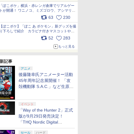
「ぽこポケ」横浜・赤レンガ倉庫でリアルゲー
トが開通！ ワニノコ、ミズゴロウ、アシマリ登
場シーンをレポート pic.x.com/LDgEByVl6D
63
230
【ぽこポケ】「ぽこ あ ポケモン」新グッズを撮
り下ろしで紹介 カラビナ付きマスコットやス
クエアポーチが仲間入り
52
283
pic.x.com/XmVAgBxaW5
もっと見る
新記事
アニメ
後藤隆幸氏アニメーター活動
45年周年記念展開催！ 「攻
殻機動隊 S.A.C.」など生原
画、総作画監督修正が展示
イベント
「Way of the Hunter 2」正式
版が9月29日発売決定！
「THQ Nordic Digital
Showcase 2026」まとめ
セール
ハード