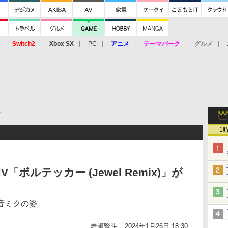
Switch2
Xbox SX
PC
アニメ
テーマパーク
グルメ
 Vita
3DS
アーケード
VR
ク
1
ボルテッカー (Jewel Remix)」が
音ミクの姿
岩瀬賢斗
2024年1月26日 18:30