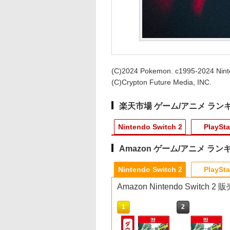
(C)2024 Pokemon. c1995-2024 Nint
(C)Crypton Future Media, INC.
楽天市場 ゲーム/アニメ ラン
Nintendo Switch 2
PlaySta
Amazon ゲーム/アニメ ラン
3
10
10
10
1
1
1
1
2
2
2
2
Nintendo Switch 2
PlaySta
Amazon Nintendo Switch
10
1
2