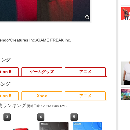
endo/Creatures Inc./GAME FREAK inc.
キング
tion 5
ゲームグッズ
アニメ
キング
3
3
3
4
4
4
3
5
5
5
6
6
1
6
tion 5
Xbox
アニメ
 2 販売ランキング
更新日時：2026/08/08 12:12
3
4
5
6