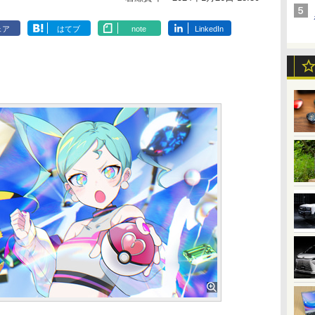
ェア
はてブ
note
LinkedIn
】