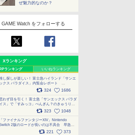
ぜ魅力的なのか？
GAME Watch をフォローする
Xランキング
RPランキング
いいねランキング
推し探しが楽しい！ 富士急ハイランド「サンエ
ックス パラダイス」内覧会レポート
pic.x.com/p718c0QB0k
324
1686
思わず目を引く！ 富士急「サンエックス パラダ
イス」で「すみっコ」ぺんぎん？のきゅうりド
ッグを食べてみた イラストそのままのメニュ
323
1048
ー化に挑戦。これが意外にもおいしい
pic.x.com/Kgl04hZaeg
「ファイナルファンタジーXIV」Nintendo
Switch 2版のロードが長いのは不具合 早急に
アップデートできるよう対応中
221
373
pic.x.com/s9S3nRCAGa