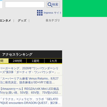
Impress サイト
全カテゴリ
エンタメ
グッズ
アクセスランキング
時間
24時間
1週間
1カ月
バーガーキング、2026年“ワンパウンダーシリ
ーズ”第3弾「ダーティ ザ・ワンパウンダー」を
8月7日発売
「スーパーリアル麻雀 Venus Returns」8月27
「特製ガーリックマヨソース」を使用した超大
日に発売決定。脱衣麻雀が3D×VRで復活
型チーズバーガー
発売から2週間は20%オフになるセールが実施
【Amazonセール】REGZAの4K Mini LED液晶
TVがお買い得。55V型、65V型、75V型の2026
年モデルがラインナップ
「ドラクエ」×ジェラピケ、コラボ「GELATO
PIQUE encounters DRAGON QUEST」第2弾が
本日発売