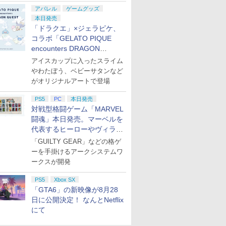
アパレル
ゲームグッズ
本日発売
「ドラクエ」×ジェラピケ、
コラボ「GELATO PIQUE
encounters DRAGON
QUEST」第2弾が本日発売
アイスカップに入ったスライム
やわたぼう、ベビーサタンなど
がオリジナルアートで登場
PS5
PC
本日発売
対戦型格闘ゲーム「MARVEL
闘魂」本日発売。マーベルを
代表するヒーローやヴィラン
たちが登場
「GUILTY GEAR」などの格ゲ
ーを手掛けるアークシステムワ
ークスが開発
PS5
Xbox SX
「GTA6」の新映像が8月28
日に公開決定！ なんとNetflix
にて