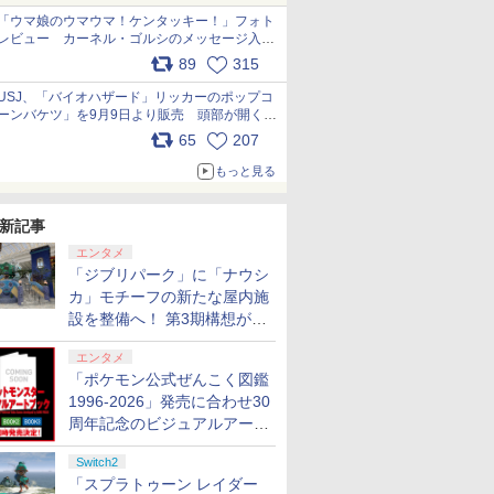
「ウマ娘のウマウマ！ケンタッキー！」フォト
レビュー カーネル・ゴルシのメッセージ入り
パッケージや描き下ろしトレカなどが登場
89
315
pic.x.com/PjnkR9vkXl
USJ、「バイオハザード」リッカーのポップコ
ーンバケツ」を9月9日より販売 頭部が開く仕
組み。味は恐怖を堪のう「味噌フレーバー」
65
207
pic.x.com/81MuXGahVM
もっと見る
新記事
エンタメ
「ジブリパーク」に「ナウシ
カ」モチーフの新たな屋内施
設を整備へ！ 第3期構想が公
開
エンタメ
「ポケモン公式ぜんこく図鑑
1996-2026」発売に合わせ30
周年記念のビジュアルアート
ブック3冊同時発売が決定
Switch2
「スプラトゥーン レイダー