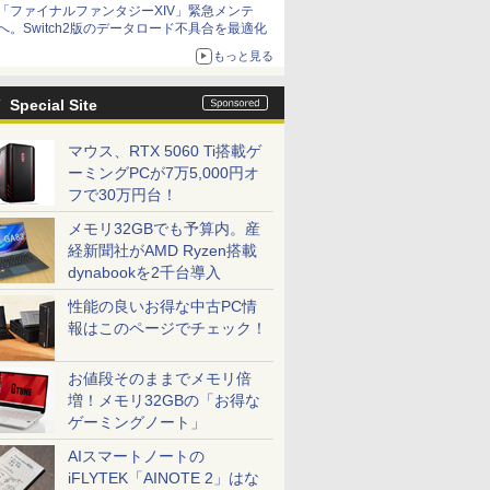
「ファイナルファンタジーXIV」緊急メンテ
アイスカップに入ったスライムやわたぼう、ベ
へ。Switch2版のデータロード不具合を最適化
ビーサタンなどがオリジナルアートで登場
もっと見る
Special Site
マウス、RTX 5060 Ti搭載ゲ
ーミングPCが7万5,000円オ
フで30万円台！
メモリ32GBでも予算内。産
経新聞社がAMD Ryzen搭載
dynabookを2千台導入
性能の良いお得な中古PC情
報はこのページでチェック！
お値段そのままでメモリ倍
増！メモリ32GBの「お得な
ゲーミングノート」
AIスマートノートの
iFLYTEK「AINOTE 2」はな