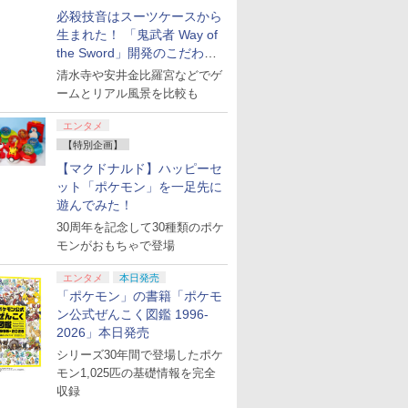
必殺技音はスーツケースから
生まれた！ 「鬼武者 Way of
the Sword」開発のこだわり
を目撃！
清水寺や安井金比羅宮などでゲ
ームとリアル風景を比較も
エンタメ
【特別企画】
【マクドナルド】ハッピーセ
ット「ポケモン」を一足先に
遊んでみた！
30周年を記念して30種類のポケ
モンがおもちゃで登場
エンタメ
本日発売
「ポケモン」の書籍「ポケモ
ン公式ぜんこく図鑑 1996-
2026」本日発売
シリーズ30年間で登場したポケ
モン1,025匹の基礎情報を完全
収録