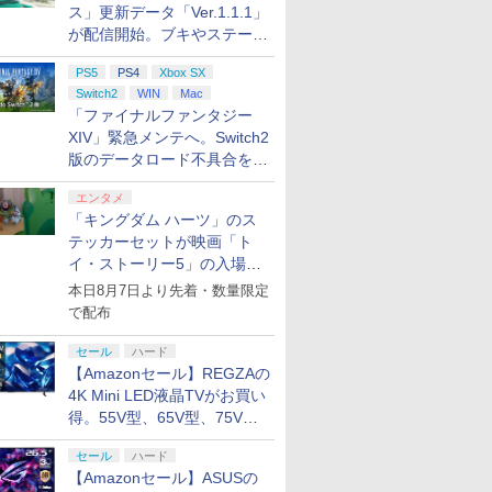
ス」更新データ「Ver.1.1.1」
が配信開始。ブキやステージ
に関する不具合を修正
PS5
PS4
Xbox SX
Switch2
WIN
Mac
「ファイナルファンタジー
XIV」緊急メンテへ。Switch2
版のデータロード不具合を最
適化
エンタメ
「キングダム ハーツ」のス
テッカーセットが映画「ト
イ・ストーリー5」の入場特
典として配布決定！
本日8月7日より先着・数量限定
で配布
セール
ハード
【Amazonセール】REGZAの
4K Mini LED液晶TVがお買い
得。55V型、65V型、75V型
の2026年モデルがラインナ
セール
ハード
ップ
【Amazonセール】ASUSの