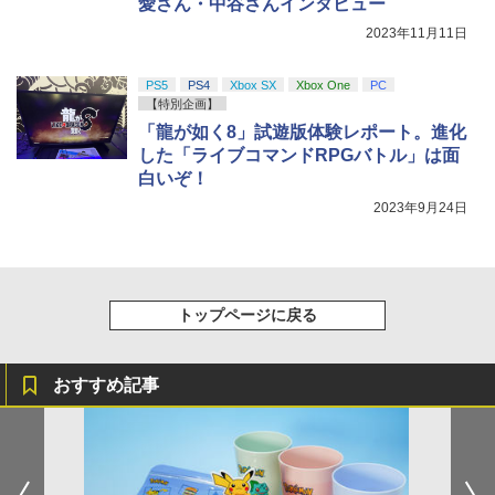
愛さん・中谷さんインタビュー
2023年11月11日
PS5
PS4
Xbox SX
Xbox One
PC
【特別企画】
「龍が如く8」試遊版体験レポート。進化
した「ライブコマンドRPGバトル」は面
白いぞ！
2023年9月24日
トップページに戻る
おすすめ記事