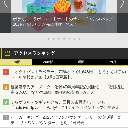
ポケモンコラボ「マクドナルドのサマーチャンスバッグ
2026」をひと足お先に体験してみた！
●
●
●
●
●
●
●
アクセスランキング
1時間
24時間
1週間
1カ月
「オクトパストラベラー」70%オフで1,643円！ もうすぐ終了の
セール情報まとめ【8月8日更新】
ニンテンドーeショップでは「大神 絶景版」が67%オフで990円
後藤隆幸氏アニメーター活動45年周年記念展開催！ 「攻殻機動
隊 S.A.C.」など生原画、総作画監督修正が展示
そらザウルスやギャルきち、団長の吉野家Tシャツも！
「hololive Splash T-Party!」全Tシャツラインナップ公開＆オン
ライン販売開始
バーガーキング、2026年“ワンパウンダーシリーズ”第3弾「ダー
ティ ザ・ワンパウンダー」を8月7日発売
「特製ガーリックマヨソース」を使用した超大型チーズバーガー