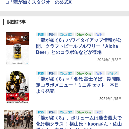
□「龍が如くスタジオ」の公式X
関連記事
PS5
PS4
Xbox SX
Xbox One
WIN
「龍が如く8」ハワイタイアップ情報が公
開。クラフトビールブルワリー「Aloha
Beer」とのコラボ缶などが登場
2024年1月23日
PS5
PS4
Xbox SX
Xbox One
WIN
グルメ
「龍が如く8」×「名代 富士そば」期間限
定コラボメニュー「ミニ丼セット」本日
より発売
2024年1月5日
PS5
PS4
Xbox SX
Xbox One
PC
「龍が如く8」、ボリュームは過去最大で
化け物クラス！ 横山氏・ksonさん・佐山