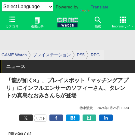
Powered by
Translate
カテゴリ
過去記事
検索
Impressサイト
GAME Watch
プレイステーション
PS5
RPG
ニュース
「龍が如く8」、プレイスポット「マッチングアプ
リ」にインフルエンサーのソフィーさん、タレン
トの真島なおみさんらが登場
徳永浩貴
2024年1月25日 10:34
リスト
【龍が如く8】