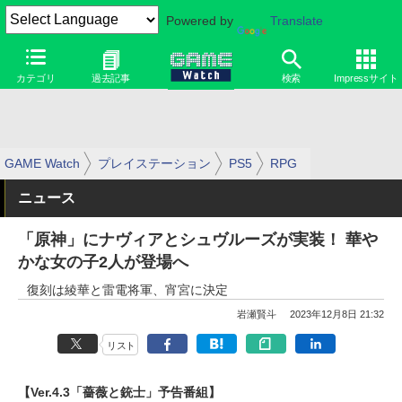
Powered by
Translate
カテゴリ
過去記事
検索
Impressサイト
GAME Watch
プレイステーション
PS5
RPG
ニュース
「原神」にナヴィアとシュヴルーズが実装！ 華や
かな女の子2人が登場へ
復刻は綾華と雷電将軍、宵宮に決定
岩瀬賢斗
2023年12月8日 21:32
リスト
【Ver.4.3「薔薇と銃士」予告番組】