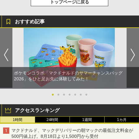
トップページに戻る
おすすめ記事
ポケモンコラボ「マクドナルドのサマーチャンスバッグ
2026」をひと足お先に体験してみた！
●
●
●
●
●
●
●
アクセスランキング
1時間
24時間
1週間
1カ月
マクドナルド、マックデリバリーの朝マックの最低注文料金が
500円値上げ。8月18日より1,500円から受付