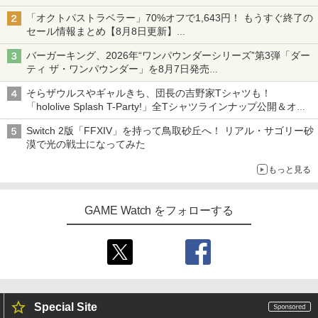
「オクトパストラベラー」70%オフで1,643円！ もうすぐ終了の
セール情報まとめ【8月8日更新】
ニンテンドーeショップでは「大神 絶景版」が67%オフで990円
バーガーキング、2026年“ワンパウンダーシリーズ”第3弾「ダー
ティ ザ・ワンパウンダー」を8月7日発売
「特製ガーリックマヨソース」を使用した超大型チーズバーガー
そらザウルスやギャルきち、団長の吉野家Tシャツも！
「hololive Splash T-Party!」全Tシャツラインナップ公開＆オン
ライン販売開始
Switch 2版「FFXIV」を持って鳥取砂丘へ！ リアル・サゴリー砂
漠で光の戦士になってみた
もっと見る
GAME Watch をフォローする
Special Site