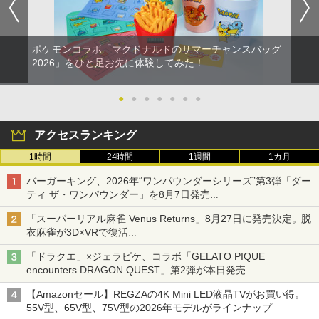
ポケモンコラボ「マクドナルドのサマーチャンスバッグ
2026」をひと足お先に体験してみた！
●
●
●
●
●
●
●
アクセスランキング
1時間
24時間
1週間
1カ月
バーガーキング、2026年“ワンパウンダーシリーズ”第3弾「ダー
ティ ザ・ワンパウンダー」を8月7日発売
「特製ガーリックマヨソース」を使用した超大型チーズバーガー
「スーパーリアル麻雀 Venus Returns」8月27日に発売決定。脱
衣麻雀が3D×VRで復活
発売から2週間は20%オフになるセールが実施
「ドラクエ」×ジェラピケ、コラボ「GELATO PIQUE
encounters DRAGON QUEST」第2弾が本日発売
アイスカップに入ったスライムやわたぼう、ベビーサタンなどが
【Amazonセール】REGZAの4K Mini LED液晶TVがお買い得。
オリジナルアートで登場
55V型、65V型、75V型の2026年モデルがラインナップ