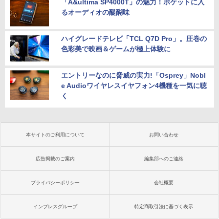
「A&ultima SP4000T」の魅力！ポケットに入
るオーディオの醍醐味
ハイグレードテレビ「TCL Q7D Pro」。圧巻の
色彩美で映画＆ゲームが極上体験に
エントリーなのに脅威の実力!「Osprey」Nobl
e Audioワイヤレスイヤフォン4機種を一気に聴
く
本サイトのご利用について
お問い合わせ
広告掲載のご案内
編集部へのご連絡
プライバシーポリシー
会社概要
インプレスグループ
特定商取引法に基づく表示