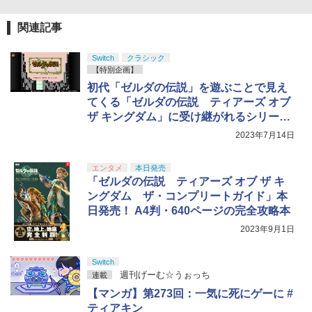
関連記事
Switch
クラシック
【特別企画】
初代「ゼルダの伝説」を遊ぶことで見え
てくる「ゼルダの伝説 ティアーズ オブ
ザ キングダム」に受け継がれるシリーズ
の伝統
2023年7月14日
エンタメ
本日発売
「ゼルダの伝説 ティアーズ オブ ザ キ
ングダム ザ・コンプリートガイド」本
日発売！ A4判・640ページの完全攻略本
2023年9月1日
Switch
週刊げーむ☆うぉっち
連載
【マンガ】第273回：一気に死にゲーに #
ティアキン