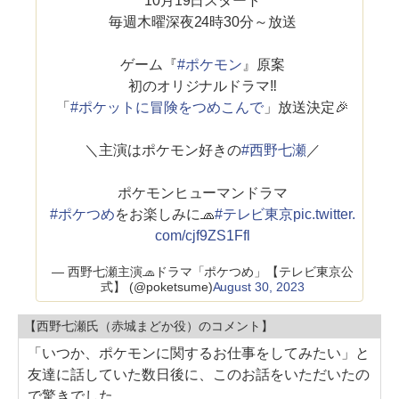
10月19日スタート
毎週木曜深夜24時30分～放送
ゲーム『
#ポケモン
』原案
初のオリジナルドラマ‼️
「
#ポケットに冒険をつめこんで
」放送決定🎉
＼主演はポケモン好きの
#西野七瀬
／
ポケモンヒューマンドラマ
#ポケつめ
をお楽しみに🧢
#テレビ東京
pic.twitter.
com/cjf9ZS1Ffl
— 西野七瀬主演🧢ドラマ「ポケつめ」【テレビ東京公
式】 (@poketsume)
August 30, 2023
【西野七瀬氏（赤城まどか役）のコメント】
「いつか、ポケモンに関するお仕事をしてみたい」と
友達に話していた数日後に、このお話をいただいたの
で驚きでした。