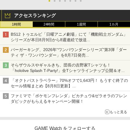
●
●
●
●
●
●
●
アクセスランキング
1時間
24時間
1週間
1カ月
BS12 トゥエルビ「日曜アニメ劇場」にて「機動戦士ガンダム」
シリーズが本日8月9日から8週連続で放送
初回は「機動戦士ガンダム【HDリマスター版】」
バーガーキング、2026年“ワンパウンダーシリーズ”第3弾「ダー
ティ ザ・ワンパウンダー」を8月7日発売
「特製ガーリックマヨソース」を使用した超大型チーズバーガー
そらザウルスやギャルきち、団長の吉野家Tシャツも！
「hololive Splash T-Party!」全Tシャツラインナップ公開＆オン
ライン販売開始
「オクトパストラベラー」70%オフで1,643円！ もうすぐ終了の
セール情報まとめ【8月8日更新】
ニンテンドーeショップでは「大神 絶景版」が67%オフで990円
ファミマで「ポケモンフレンダ」ピカチュウ&ゼラオラのフレン
ダピックがもらえるキャンペーン開催！
もっと見る
GAME Watch をフォローする