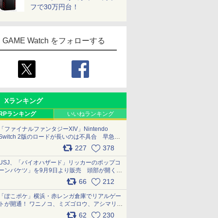
フで30万円台！
GAME Watch をフォローする
Xランキング
RPランキング
いいねランキング
「ファイナルファンタジーXIV」Nintendo
Switch 2版のロードが長いのは不具合 早急に
アップデートできるよう対応中
227
378
pic.x.com/s9S3nRCAGa
USJ、「バイオハザード」リッカーのポップコ
ーンバケツ」を9月9日より販売 頭部が開く仕
組み。味は恐怖を堪のう「味噌フレーバー」
66
212
pic.x.com/81MuXGahVM
「ぽこポケ」横浜・赤レンガ倉庫でリアルゲー
トが開通！ ワニノコ、ミズゴロウ、アシマリ登
場シーンをレポート pic.x.com/LDgEByVl6D
62
230