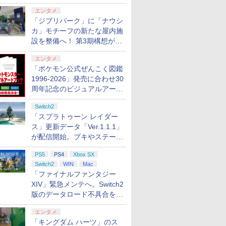
ロする夏のスパークル」がス
エンタメ
タート
「ジブリパーク」に「ナウシ
カ」モチーフの新たな屋内施
設を整備へ！ 第3期構想が公
開
エンタメ
「ポケモン公式ぜんこく図鑑
1996-2026」発売に合わせ30
周年記念のビジュアルアート
ブック3冊同時発売が決定
Switch2
「スプラトゥーン レイダー
ス」更新データ「Ver.1.1.1」
が配信開始。ブキやステージ
に関する不具合を修正
PS5
PS4
Xbox SX
Switch2
WIN
Mac
「ファイナルファンタジー
XIV」緊急メンテへ。Switch2
版のデータロード不具合を最
適化
エンタメ
「キングダム ハーツ」のス