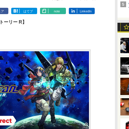
ェア
はてブ
note
LinkedIn
トーリー R】