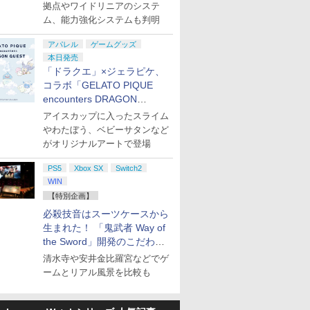
ト
拠点やワイドリニアのシステ
ム、能力強化システムも判明
アパレル
ゲームグッズ
本日発売
「ドラクエ」×ジェラピケ、
コラボ「GELATO PIQUE
encounters DRAGON
QUEST」第2弾が本日発売
アイスカップに入ったスライム
やわたぼう、ベビーサタンなど
がオリジナルアートで登場
PS5
Xbox SX
Switch2
WIN
【特別企画】
必殺技音はスーツケースから
生まれた！ 「鬼武者 Way of
the Sword」開発のこだわり
を目撃！
清水寺や安井金比羅宮などでゲ
ームとリアル風景を比較も