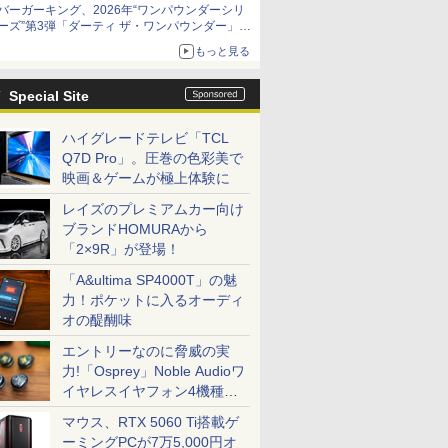
バーガーキング、2026年“ワンパウンダーシリ
ーズ”第3弾「ダーティ ザ・ワンパウンダー」を
8月7日発売
もっと見る
「特製ガーリックマヨソース」を使用した超大
型チーズバーガー
Special Site
ハイグレードテレビ「TCL
Q7D Pro」。圧巻の色彩美で
映画＆ゲームが極上体験に
レイズのプレミアムカー向け
ブランドHOMURAから
「2×9R」が登場！
「A&ultima SP4000T」の魅
力！ポケットに入るオーディ
オの醍醐味
エントリーなのに脅威の実
力!「Osprey」Noble Audioワ
イヤレスイヤフォン4機種を
一気に聴く
マウス、RTX 5060 Ti搭載ゲ
ーミングPCが7万5,000円オ