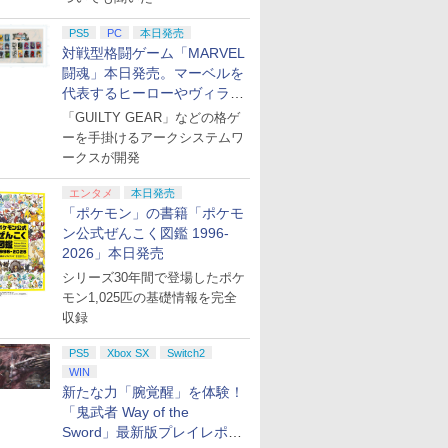
PS5
PC
本日発売
対戦型格闘ゲーム「MARVEL
闘魂」本日発売。マーベルを
代表するヒーローやヴィラン
たちが登場
「GUILTY GEAR」などの格ゲ
ーを手掛けるアークシステムワ
ークスが開発
エンタメ
本日発売
「ポケモン」の書籍「ポケモ
ン公式ぜんこく図鑑 1996-
2026」本日発売
シリーズ30年間で登場したポケ
モン1,025匹の基礎情報を完全
収録
PS5
Xbox SX
Switch2
WIN
新たな力「腕覚醒」を体験！
「鬼武者 Way of the
Sword」最新版プレイレポー