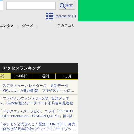
Impress サイト
全カテゴリ
エンタメ
グッズ
アクセスランキング
時間
24時間
1週間
1カ月
「スプラトゥーン レイダース」更新データ
「Ver.1.1.1」が配信開始。ブキやステージに関
する不具合を修正
「ファイナルファンタジーXIV」緊急メンテ
へ。Switch2版のデータロード不具合を最適化
「ドラクエ」×ジェラピケ、コラボ「GELATO
PIQUE encounters DRAGON QUEST」第2弾が
本日発売
「ポケモン公式ぜんこく図鑑 1996-2026」発売
アイスカップに入ったスライムやわたぼう、ベ
に合わせ30周年記念のビジュアルアートブック
ビーサタンなどがオリジナルアートで登場
3冊同時発売が決定