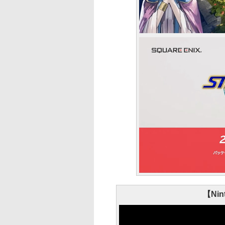
【Nint