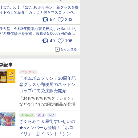
【ぽこポケ】「ぽこ あ ポケモン」新グッズを撮
り下ろしで紹介 カラビナ付きマスコットやス
クエアポーチが仲間入り
52
283
pic.x.com/XmVAgBxaW5
任天堂、令和8年熊本地震で被災したSwitch2な
どの無償修理を実施。義援金5,000万円の寄付
も発表 pic.x.com/BAYsMfUfUC
49
106
もっと見る
新記事
エンタメ
「ポムポムプリン」30周年記
念グッズが郵便局のネットシ
ョップにて受注販売開始
「おもちもちもちクッション」
など今年だけの限定商品が登場
Android
iOS
PC
さくらみこ＆星街すいせいの
★5メンバーも登場！「ホロ
ドリ」、新イベント「シンク