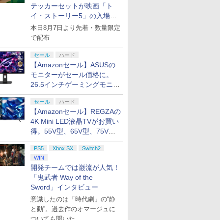
テッカーセットが映画「ト
イ・ストーリー5」の入場特
典として配布決定！
本日8月7日より先着・数量限定
で配布
セール
ハード
【Amazonセール】ASUSの
モニターがセール価格に。
26.5インチゲーミングモニタ
ー「ROG Strix OLED
セール
ハード
XG27ACDMS」限定モデルも
【Amazonセール】REGZAの
お買い得
4K Mini LED液晶TVがお買い
得。55V型、65V型、75V型
の2026年モデルがラインナ
PS5
Xbox SX
Switch2
ップ
WIN
開発チームでは巌流が人気！
「鬼武者 Way of the
Sword」インタビュー
意識したのは「時代劇」の“静
と動”。過去作のオマージュに
ついても聞いた