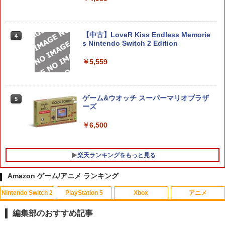
4
￥1,000
入特典付】【PS5】METAL GEAR SOLI
D: MASTER COLLECTION Vol.2 [ELJM
-30900 PS5 メタルギアソリッド マスタ-
コレクション 2]
【中古】LoveR Kiss Endless Memorie
4
【特典】ドラゴンクエストモンスターズ
4
s Nintendo Switch 2 Edition
4 枯れ木の国のビアンカ・フローラ マ
￥5,610
スターズ版 Switch2版(【早期購入封入
￥5,559
特典】冒険スタートダッシュセット+マ
スターズ版購入封入特典)
【当店独自で＋P10倍★要エントリー】
5
￥11,979
【中古】[PS5] プラグマタ(PRAGMATA)
ゲーム&ウオッチ スーパーマリオブラザ
5
通常版 カプコン(20260417)
ーズ
￥5,640
￥6,500
テイルズ オブ エターニア リマスター
5
【Switch2】 POT-P-ABK2A
￥3,405
楽天ランキングをもっと見る
Amazon ゲーム/アニメ ランキング
Nintendo Switch 2
PlayStation 5
Xbox
アニメ
【中古】アナと雪の女王 MovieNEX [ブ
1
ルーレイ+DVD+デジタルコピー（クラウ
編集部のおすすめ記事
ド対応）+MovieNEXワールド] [Blu-ray]