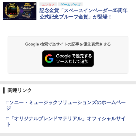
スプラトゥーン レイダース|オンライン
PlayStation 5 デジタル・エディション
【純正品】Xbox ワイヤレス コントロー
劇場版「鬼滅の刃」無限城編 第一章 猗
エンタメ
ゲームグッズ
1
1
1
1
￥799
コード版
日本語専用 Console Language: Japan
ラー + USB-C® ケーブル
窩座再来 通常版 [Blu-ray]
記念金貨「スペースインベーダー45周年
ese only (CFI-2200B01)
公式記念プルーフ金貨」が登場！
￥5,832
￥8,300
￥3,982
￥55,000
【中古】【未使用品】プレデター：バッ
2
ドランド [純正ブルーレイ＋純正ケース]
【純正品】Xbox ワイヤレス コントロー
2
Google 検索で当サイトの記事を優先表示させる
￥3,280
Nintendo Switch 2(日本語・国内専用)
劇場版「鬼滅の刃」無限城編 第一章 猗
Beast of Reincarnation -PS5 【特典】
ラー (ロボット ホワイト)
2
2
2
窩座再来 通常版 [DVD]
プロダクトコード 封入
￥55,000
￥7,681
￥3,523
￥7,286
【中古】【未使用品】モアナと伝説の海
3
2 [DVDのみ]
【純正品】Xbox ワイヤレス コントロー
3
ラー (カーボンブラック)
￥3,480
スプラトゥーン レイダース -Switch2
3
関連リンク
【Amazon.co.jp限定】劇場版モノノ怪
【純正品】ディスクドライブ(CFI-ZDD1
3
3
第三章 蛇神 (Amazon.co.jp限定オリジ
J) PlayStation 5
￥8,020
￥6,447
ナル三方背収納ケース付きコレクション)
□ソニー・ミュージックソリューションズのホームペー
(オリジナル特典:オリジナル巾着＋メー
￥11,849
ジ
カー特典:【坤と離】二振りの剣、十翼よ
機動戦士ガンダムSEED FREEDOM(通常
4
り来たる！スタジオ描き下ろしイラスト
□「オリジナルブレンドマテリアル」オフィシャルサイ
版)【Blu-ray】 [ 矢立肇 ]
【純正品】Xbox 充電式バッテリー + US
4
ボード付) [Blu-ray]
ト
B-C ケーブル
【純正品】DualSense ワイヤレスコン
￥4,032
ニンテンドープリペイド番号 9000円|オ
4
4
￥10,780
トローラー ミッドナイト ブラック(CFI-
ンラインコード版