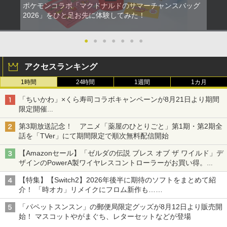
ポケモンコラボ「マクドナルドのサマーチャンスバッグ
2026」をひと足お先に体験してみた！
●
●
●
●
●
●
●
アクセスランキング
1時間
24時間
1週間
1カ月
「ちいかわ」×くら寿司コラボキャンペーンが8月21日より期間
限定開催
オリジナルの湯呑みや寿司皿が景品に登場！
第3期放送記念！ アニメ「薬屋のひとりごと」第1期・第2期全
話を「TVer」にて期間限定で順次無料配信開始
【Amazonセール】「ゼルダの伝説 ブレス オブ ザ ワイルド」デ
ザインのPowerA製ワイヤレスコントローラーがお買い得。
Switch2でも使用可能
【特集】【Switch2】2026年後半に期待のソフトをまとめて紹
介！ 「時オカ」リメイクにフロム新作も……
「パペットスンスン」の郵便局限定グッズが8月12日より販売開
始！ マスコットやがまぐち、レターセットなどが登場