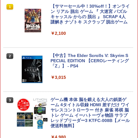
Joy-Con 2 (L) ライトパープル/(R) ライ
ソニー・インタラクティブエンタテイン
【サマーセール中！30%off！】オンライ
1
1
1
トグリーン
メント 【PS5】メディアリモコン [CFI-Z
ン リアル 脱出 ゲーム 『 大迷宮 パズル
MR1J PS5 リモコン]
キャッスル からの 脱出 』 SCRAP 4人
謎解き ナゾトキ スクラップ 脱出ゲーム
￥9,980
￥3,980
￥2,100
任天堂 【Switch2】Joy-Con 2 (L) ライ
2
アストロボット
2
トパープル/(R) ライトグリーン [BEE-A-
【中古】The Elder Scrolls V: Skyrim S
2
JABAB NSW2 ジョイコン2 パ-プルグリ-
PECIAL EDITION 【CEROレーティング
￥4,968
ン]
「Z」】 - PS4
￥9,980
￥3,015
【特典】冒険家エリオットの千年物語 P
3
Switch2 保護フィルム スイッチ2 保護フ
3
S5版(【早期購入封入特典】エリオット
ゲーム機 本体 脳を鍛える大人の娯楽ゲ
3
ィルム switch2 フィルム Switch2 ガラ
旅立ちパック)
ーム 4タイトル収録 HDMI 差すだけ ワイ
スフィルム スイッチ2 フィルム ガイド
ヤレスコントローラー 付き 麻雀 将棋 脳
貼り付け キット カバー Switch 2 本体
トレ ゲーム イーハトーヴォ物語 サラブ
￥5,236
アクセサリー Nintendo Switch2 ケース
レッドブリーダー3 KTFC-008B【メール
可 透明 ブルーライト カット 99％ FIRM
便送料無料】
E
￥4,980
コナミデジタルエンタテインメント 【封