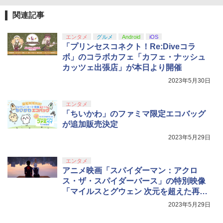
￥2,618
ZCT2J01)
関連記事
￥9,000
￥10,737
羅小黒戦記 ぼくが選ぶ未来(通常版)【Bl
5
劇場版「鬼滅の刃」無限城編 第一章 猗
4
u-ray】 [ MTJJ ]
エンタメ
グルメ
Android
iOS
窩座再来 完全生産限定版 [Blu-ray]
【国内正規品】Thrustmaster スラスト
5
「プリンセスコネクト！Re:Diveコラ
マスター TH8S シフター - PC、PS4、P
￥5,645
ニンテンドープリペイド番号 5000円|オ
5
ボ」のコラボカフェ「カフェ・ナッシュ
￥8,698
【純正品】DualSense ワイヤレスコン
S5、PS5 Pro、Xbox One、Xbox Serie
ンラインコード版
5
カッツェ出張店」が本日より開催
トローラー(CFI-ZCT2J)
s X|S 対応の高精度 H パターン シフター
￥5,000
2023年5月30日
￥10,737
￥14,141
『映画 ラブライブ！蓮ノ空女学院スクー
5
エンタメ
ルアイドルクラブ Bloom Garden Part
「ちいかわ」のファミマ限定エコバッグ
y』Blu-ray（特装限定版）
が追加販売決定
￥8,589
2023年5月29日
エンタメ
アニメ映画「スパイダーマン：アクロ
ス・ザ・スパイダーバース」の特別映像
「マイルスとグウェン 次元を超えた再会
編」公開
2023年5月29日