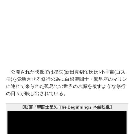
公開された映像では星矢(新田真剣佑氏)が小宇宙(コス
モ)を覚醒させる修行の為に白銀聖闘士・鷲星座のマリン
に連れて来られた孤島での世界の常識を覆すような修行
の日々が映し出されている。
【映画「聖闘士星矢 The Beginning」本編映像】