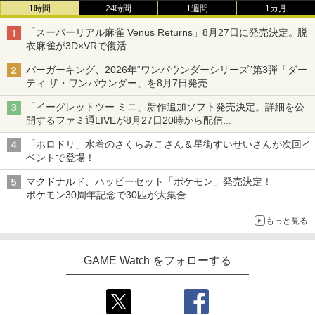
1時間
24時間
1週間
1カ月
「スーパーリアル麻雀 Venus Returns」8月27日に発売決定。脱
衣麻雀が3D×VRで復活
発売から2週間は20%オフになるセールが実施
バーガーキング、2026年“ワンパウンダーシリーズ”第3弾「ダー
ティ ザ・ワンパウンダー」を8月7日発売
「特製ガーリックマヨソース」を使用した超大型チーズバーガー
「イーグレットツー ミニ」新作追加ソフト発売決定。詳細を公
開するファミ通LIVEが8月27日20時から配信
シリーズ累計100タイトルへ
「ホロドリ」水着のさくらみこさん＆星街すいせいさんが次回イ
ベントで登場！
マクドナルド、ハッピーセット「ポケモン」発売決定！
ポケモン30周年記念で30匹が大集合
もっと見る
GAME Watch をフォローする