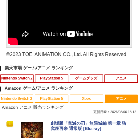
©2023 TOEI ANIMATION CO., Ltd. All Rights Reserved
楽天市場 ゲーム/アニメ ランキング
Nintendo Switch 2
PlayStation 5
ゲームグッズ
アニメ
Amazon ゲーム/アニメ ランキング
Nintendo Switch 2
PlayStation 5
Xbox
アニメ
任天堂 スプラトゥーン レイダース【Swi
PS5用 冷却ファン クーリングファン LE
Switch2 ケース スイッチ2 Nintendo 対
この世界の片隅に【Blu-ray】 [ のん ]
1
1
1
1
Amazon アニメ 販売ランキング
tch 2】 BEEPAADLA [BEEPAADLA]
Dライト付き 静音 装着簡単 排熱 熱対策
応 スイッチ スイッチツー 名入れ かわい
更新日時：2026/08/06 18:12
USBポート付き PlayStation 5 通常版 デ
い ニンテンドースイッチ カバー ポーチ
￥3,907
ジタルエディション 両対応 ◇TP5-1523
switch Lite 新型 本体 ジョイコン ソフ
￥6,720
スプラトゥーン レイダース|オンライン
PlayStation 5 デジタル・エディション
【純正品】Xbox ワイヤレス コントロー
劇場版「鬼滅の刃」無限城編 第一章 猗
【メール便】
ト ケーブル 収納可能 ポーチ クリスマス
1
1
1
1
コード版
日本語専用 Console Language: Japan
ラー + USB-C® ケーブル
窩座再来 通常版 [Blu-ray]
ギフト クリスマス プレゼント 送料無料
ese only (CFI-2200B01)
￥1,580