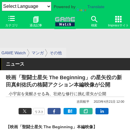
Powered by
Translate
カテゴリ
過去記事
検索
Impressサイト
GAME Watch
マンガ
その他
ニュース
映画「聖闘士星矢 The Beginning」の星矢役の新
田真剣佑氏の格闘アクション本編映像が公開
小宇宙を覚醒させる為、壮絶な修行に挑む星矢が公開
吉田航平
2023年4月21日 12:00
リスト
【映画「聖闘士星矢 The Beginning」本編映像】