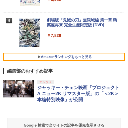
ー 外付け 自動冷却ファン 三つファン 急
￥39,599
速冷却 静音 装着簡単 排熱 熱対策 USB
Servant Princess DVD 即納 dvd BOX
5
￥1,000
ポート 省スペース 耐久性 プレイステー
コンプリート OVA 北米版 ELFINA elfina
【純正品】Xbox ワイヤレス コントロー
ニンテンドープリペイド番号 5000円|オ
5
5
ション5対応 ディスク版 デジタル版の両
正規品 Elufina 完全収録 保存版 美少女
【純正品】DualSense ワイヤレスコン
ラー (カーボンブラック)
ンラインコード版
5
劇場版「鬼滅の刃」無限城編 第一章 猗
方に対応
5
アニメ 最新盤 アニメ エルフィーナ 日本
トローラー(CFI-ZCT2J)
[Switch 2] ぽこ あ ポケモン エキスパン
5
窩座再来 完全生産限定版 [DVD]
語 英語
￥8,020
ションパス（ダウンロード版）※3,200
￥5,000
MAGES. 【Joshinオリジナル特典付】
￥2,680
￥10,737
5
ポイントまでご利用可
￥7,828
【Switch2】STEINS;GATE RE:BOOT
￥7,260
（シュタインズゲート リブート） 通常
￥4,400
版 [BEE-P-AB55A NSW2 シュタインズ
ゲ-ト リブ-ト ツウジョウ]
がんばれゴエモン大集合！ PS5版
5
Amazonランキングをもっと見る
￥7,290
￥4,889
編集部のおすすめ記事
エンタメ
ジャッキー・チェン映画「プロジェクト
A ニュー2K リマスター版」の「＜2K＞
本編特別映像」が公開
Google 検索で当サイトの記事を優先表示させる