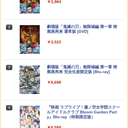
￥5,832
￥8,300
￥3,964
￥1,300
￥55,000
【ダイヤ・プラチナ会員様限定！エント
【送料無料】劇場版「鬼滅の刃」無限城
2
2
リーでポイント10倍！】【メール便発
編 第一章 猗窩座再来(通常版)【Blu-ra
送】【新品】任天堂 Nintendo Switch 2
y】/アニメーション[Blu-ray]【返品種別
【PowerA 公式ストア】パワーエー ソロ
2
ゲームソフト スプラトゥーン レイダー
A】
Xbox プリペイドカード 5,000円 デジタ
チャージングステーション for DualSen
Switch2 ケース レザーケース スイッチ2
2
2
スプラトゥーン レイダース -Switch2
劇場版「鬼滅の刃」無限城編 第一章 猗
ス
Beast of Reincarnation -PS5 【特典】
ルコード 【旧 Xbox ギフトカード】 [オ
2
2
se® and DualSense Edge™ ワイヤレ
Nintendo 対応 スイッチ スイッチツー
2
窩座再来 通常版 [DVD]
プロダクトコード 封入
ンラインコード]
スコントローラー【PlayStation®公式ラ
シンプル ミニマル PUレザー 革 カバー
￥4,400
￥6,455
イセンス商品】 国内2年保証
ポーチ ストラップ付属 オシャレ ソフト
￥6,750
￥3,523
収納 ガジェットケース クリスマス ギフ
￥7,286
￥5,000
ト プレゼント 送料無料
￥2,200
【BLU-R】超かぐや姫！ Blu-ray通常版
3
￥3,480
Lies of P：コンプリート エディション
3
【Switch2】BEE-P-AA8UA(JPN)
【純正品】Xbox ワイヤレス コントロー
￥5,780
3
Nintendo Switch 2(日本語・国内専用)
劇場版「鬼滅の刃」無限城編 第一章 猗
【純正品】ディスクドライブ(CFI-ZDD1
3
3
ラー (ロボット ホワイト)
3
【SALE・大幅値下げ・新品・未開封
3
窩座再来 完全生産限定版 [Blu-ray]
J) PlayStation 5
品】明末: ウツロノハネ PS5 ソフト 【ポ
￥6,862
￥55,603
スト投函】 ※特典付属なし ※セール品
【送料無料】【中古】MD メガドライブ
￥7,681
3
￥8,698
￥11,849
のため、返品及び製品保証の対象外とな
ロックマンメガワールド
ります。
￥15,021
うたの☆プリンスさまっ♪ ALL STAR ST
4
Switch2 保護フィルム スイッチ2 保護フ
￥2,300
AGE -MUSIC UNIVERSE-【Blu-ray】 [
【純正品】Xbox 充電式バッテリー + US
4
4
ィルム switch2 フィルム Switch2 ガラ
ST☆RISH ]
【純正品】DualSense ワイヤレスコン
B-C ケーブル
ニンテンドープリペイド番号 9000円|オ
4
4
『映画 ラブライブ！蓮ノ空女学院スクー
4
スフィルム スイッチ2 フィルム ガイド
トローラー ミッドナイト ブラック(CFI-
ンラインコード版
ルアイドルクラブ Bloom Garden Part
貼り付け キット カバー Switch 2 本体
ZCT2J01)
￥7,040
【新品】【即納】PCエンジン mini ピー
￥2,618
4
y』Blu-ray（特装限定版）
アクセサリー Nintendo Switch2 ケース
＼10％OFFクーポン／PS5用 冷却ファン
シーエンジン レトロ ゲーム
￥9,000
4
可 透明 ブルーライト カット 99％ FIRM
￥10,737
クーリングファン 冷却装置 USBクーラ
￥8,589
E