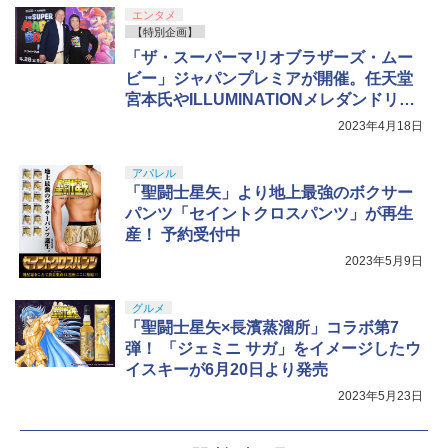
エンタメ
【特別企画】
「ザ・スーパーマリオブラザーズ・ムー
ビー」ジャパンプレミアが開催。任天堂
宮本氏やILLUMINATIONメレダンドリ氏
が制作秘話を語った
2023年4月18日
アパレル
「聖闘士星矢」より地上最強のボクサー
パンツ「セイントクロスパンツ」が再生
産！ 予約受付中
2023年5月9日
グルメ
「聖闘士星矢×長濱蒸溜所」コラボ第7
弾！ 「ジェミニ サガ」をイメージしたウ
イスキーが6月20日より発売
2023年5月23日